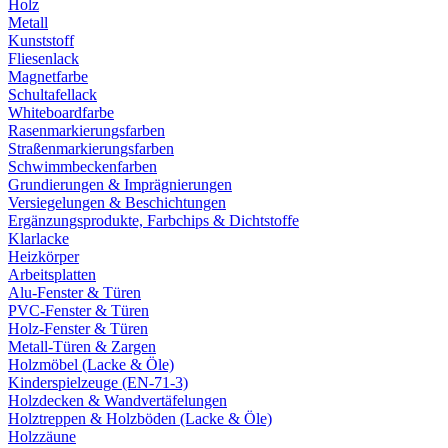
Holz
Metall
Kunststoff
Fliesenlack
Magnetfarbe
Schultafellack
Whiteboardfarbe
Rasenmarkierungsfarben
Straßenmarkierungsfarben
Schwimmbeckenfarben
Grundierungen & Imprägnierungen
Versiegelungen & Beschichtungen
Ergänzungsprodukte, Farbchips & Dichtstoffe
Klarlacke
Heizkörper
Arbeitsplatten
Alu-Fenster & Türen
PVC-Fenster & Türen
Holz-Fenster & Türen
Metall-Türen & Zargen
Holzmöbel (Lacke & Öle)
Kinderspielzeuge (EN-71-3)
Holzdecken & Wandvertäfelungen
Holztreppen & Holzböden (Lacke & Öle)
Holzzäune