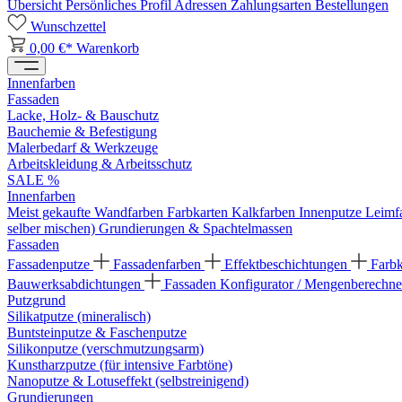
Übersicht
Persönliches Profil
Adressen
Zahlungsarten
Bestellungen
Wunschzettel
0,00 €*
Warenkorb
Innenfarben
Fassaden
Lacke, Holz- & Bauschutz
Bauchemie & Befestigung
Malerbedarf & Werkzeuge
Arbeitskleidung & Arbeitsschutz
SALE %
Innenfarben
Meist gekaufte Wandfarben
Farbkarten
Kalkfarben
Innenputze
Leimf
selber mischen)
Grundierungen & Spachtelmassen
Fassaden
Fassadenputze
Fassadenfarben
Effektbeschichtungen
Farb
Bauwerksabdichtungen
Fassaden Konfigurator / Mengenberechne
Putzgrund
Silikatputze (mineralisch)
Buntsteinputze & Faschenputze
Silikonputze (verschmutzungsarm)
Kunstharzputze (für intensive Farbtöne)
Nanoputze & Lotuseffekt (selbstreinigend)
Grundierungen