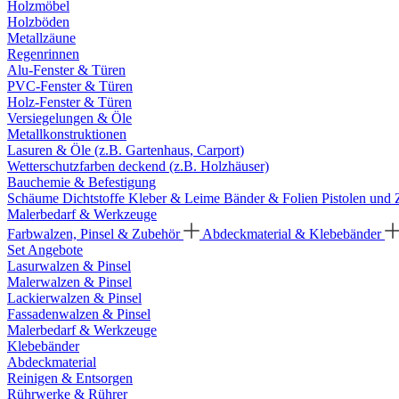
Holzmöbel
Holzböden
Metallzäune
Regenrinnen
Alu-Fenster & Türen
PVC-Fenster & Türen
Holz-Fenster & Türen
Versiegelungen & Öle
Metallkonstruktionen
Lasuren & Öle (z.B. Gartenhaus, Carport)
Wetterschutzfarben deckend (z.B. Holzhäuser)
Bauchemie & Befestigung
Schäume
Dichtstoffe
Kleber & Leime
Bänder & Folien
Pistolen und
Malerbedarf & Werkzeuge
Farbwalzen, Pinsel & Zubehör
Abdeckmaterial & Klebebänder
Set Angebote
Lasurwalzen & Pinsel
Malerwalzen & Pinsel
Lackierwalzen & Pinsel
Fassadenwalzen & Pinsel
Malerbedarf & Werkzeuge
Klebebänder
Abdeckmaterial
Reinigen & Entsorgen
Rührwerke & Rührer