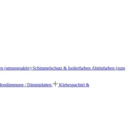
en (atmungsaktiv)
Schimmelschutz & Isolierfarben
Abtönfarben (zum
dendämmung / Dämmplatten
Klebespachtel &