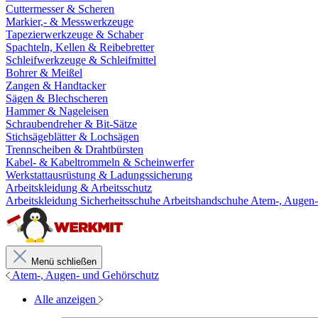
Cuttermesser & Scheren
Markier,- & Messwerkzeuge
Tapezierwerkzeuge & Schaber
Spachteln, Kellen & Reibebretter
Schleifwerkzeuge & Schleifmittel
Bohrer & Meißel
Zangen & Handtacker
Sägen & Blechscheren
Hammer & Nageleisen
Schraubendreher & Bit-Sätze
Stichsägeblätter & Lochsägen
Trennscheiben & Drahtbürsten
Kabel- & Kabeltrommeln & Scheinwerfer
Werkstattausrüstung & Ladungssicherung
Arbeitskleidung & Arbeitsschutz
Arbeitskleidung
Sicherheitsschuhe
Arbeitshandschuhe
Atem-, Augen-
Menü schließen
Atem-, Augen- und Gehörschutz
Alle anzeigen