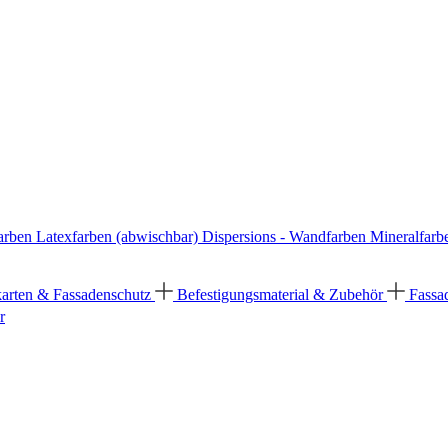
arben
Latexfarben (abwischbar)
Dispersions - Wandfarben
Mineralfarb
karten & Fassadenschutz
Befestigungsmaterial & Zubehör
Fassa
r