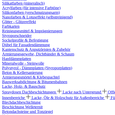
Silikatfarben (mineralisch)
Acrylfarben (für intensive Farbtöne)
Silikonfarben (verschmutzungsarm)
Nanofarben & Lotuseffekt (selbstreinigend)
Glitter - Glitzereffekt
Farbkarten
Reinigungsmittel & Imprägnierungen
Styroporschneider
Sockelprofile & Befestigung
Dübel für Fassadendämmung
Kantenschutz & Anputzleisten & Zubehör
Armierungsgewebe, Dichtbänder & Schaum
Hanfdämmplatten
Mineralwolle - Steinwolle
Polystyrol - Dämmplatten (Styroporplatten)
Beton & Kellersanierung
Armierungsmörtel & Klebespachtel
Bauwerksabdichtung & Bitumenbahnen
Lacke, Holz- & Bauschutz
Spraydosen
Dachbeschichtungen
Lacke nach Untergrund
Offi
Innenbereiche
Lacke, Öle & Holzschutz für Außenbereiche
Fü
Blechdachbeschichtung
Beschichtung Welleternit
Betondachsteine und Tonziegel