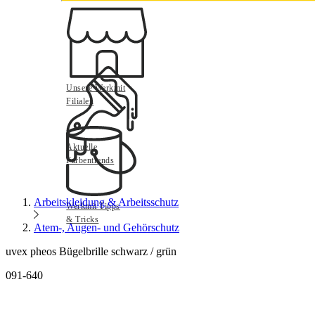
Unsere Werkmit
Filialen
Aktuelle
Farbentrends
Arbeitskleidung & Arbeitsschutz
Werkmit Tipps
& Tricks
Atem-, Augen- und Gehörschutz
uvex pheos Bügelbrille schwarz / grün
091-640