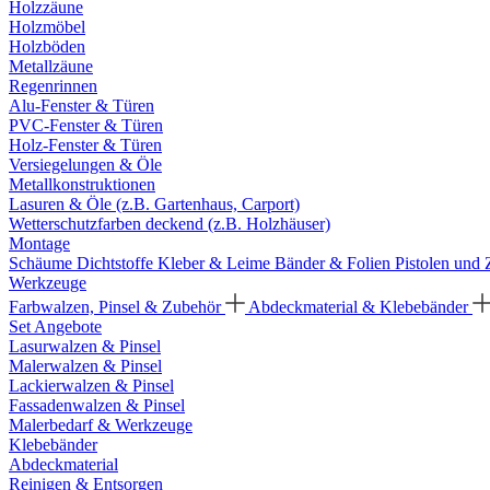
Holzzäune
Holzmöbel
Holzböden
Metallzäune
Regenrinnen
Alu-Fenster & Türen
PVC-Fenster & Türen
Holz-Fenster & Türen
Versiegelungen & Öle
Metallkonstruktionen
Lasuren & Öle (z.B. Gartenhaus, Carport)
Wetterschutzfarben deckend (z.B. Holzhäuser)
Montage
Schäume
Dichtstoffe
Kleber & Leime
Bänder & Folien
Pistolen und
Werkzeuge
Farbwalzen, Pinsel & Zubehör
Abdeckmaterial & Klebebänder
Set Angebote
Lasurwalzen & Pinsel
Malerwalzen & Pinsel
Lackierwalzen & Pinsel
Fassadenwalzen & Pinsel
Malerbedarf & Werkzeuge
Klebebänder
Abdeckmaterial
Reinigen & Entsorgen