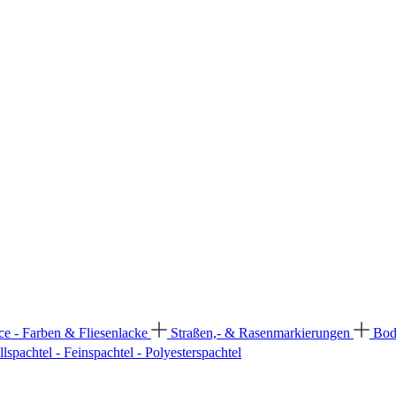
ce - Farben & Fliesenlacke
Straßen,- & Rasenmarkierungen
Bod
llspachtel - Feinspachtel - Polyesterspachtel