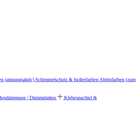
en (atmungsaktiv)
Schimmelschutz & Isolierfarben
Abtönfarben (zum
dendämmung / Dämmplatten
Klebespachtel &