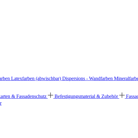
arben
Latexfarben (abwischbar)
Dispersions - Wandfarben
Mineralfarb
karten & Fassadenschutz
Befestigungsmaterial & Zubehör
Fassa
r