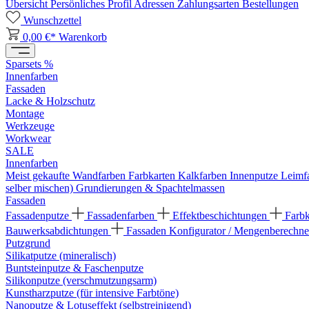
Übersicht
Persönliches Profil
Adressen
Zahlungsarten
Bestellungen
Wunschzettel
0,00 €*
Warenkorb
Sparsets %
Innenfarben
Fassaden
Lacke & Holzschutz
Montage
Werkzeuge
Workwear
SALE
Innenfarben
Meist gekaufte Wandfarben
Farbkarten
Kalkfarben
Innenputze
Leimf
selber mischen)
Grundierungen & Spachtelmassen
Fassaden
Fassadenputze
Fassadenfarben
Effektbeschichtungen
Farb
Bauwerksabdichtungen
Fassaden Konfigurator / Mengenberechne
Putzgrund
Silikatputze (mineralisch)
Buntsteinputze & Faschenputze
Silikonputze (verschmutzungsarm)
Kunstharzputze (für intensive Farbtöne)
Nanoputze & Lotuseffekt (selbstreinigend)