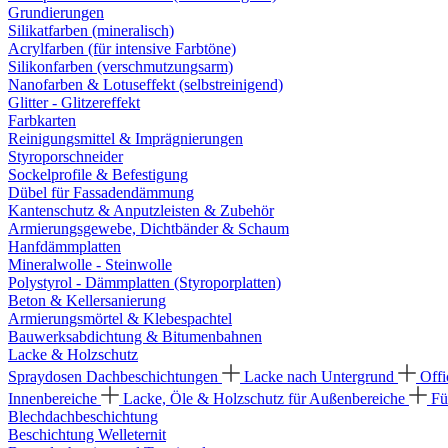
Grundierungen
Silikatfarben (mineralisch)
Acrylfarben (für intensive Farbtöne)
Silikonfarben (verschmutzungsarm)
Nanofarben & Lotuseffekt (selbstreinigend)
Glitter - Glitzereffekt
Farbkarten
Reinigungsmittel & Imprägnierungen
Styroporschneider
Sockelprofile & Befestigung
Dübel für Fassadendämmung
Kantenschutz & Anputzleisten & Zubehör
Armierungsgewebe, Dichtbänder & Schaum
Hanfdämmplatten
Mineralwolle - Steinwolle
Polystyrol - Dämmplatten (Styroporplatten)
Beton & Kellersanierung
Armierungsmörtel & Klebespachtel
Bauwerksabdichtung & Bitumenbahnen
Lacke & Holzschutz
Spraydosen
Dachbeschichtungen
Lacke nach Untergrund
Offi
Innenbereiche
Lacke, Öle & Holzschutz für Außenbereiche
Fü
Blechdachbeschichtung
Beschichtung Welleternit