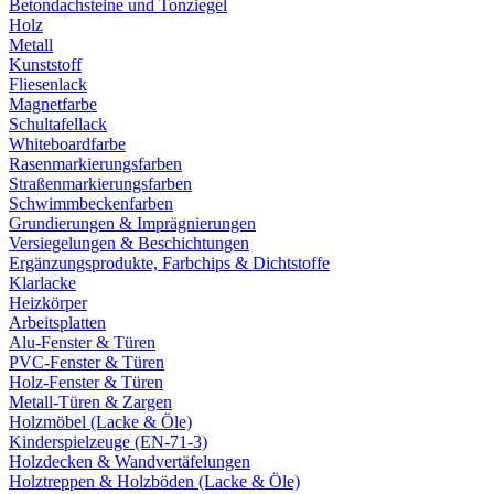
Betondachsteine und Tonziegel
Holz
Metall
Kunststoff
Fliesenlack
Magnetfarbe
Schultafellack
Whiteboardfarbe
Rasenmarkierungsfarben
Straßenmarkierungsfarben
Schwimmbeckenfarben
Grundierungen & Imprägnierungen
Versiegelungen & Beschichtungen
Ergänzungsprodukte, Farbchips & Dichtstoffe
Klarlacke
Heizkörper
Arbeitsplatten
Alu-Fenster & Türen
PVC-Fenster & Türen
Holz-Fenster & Türen
Metall-Türen & Zargen
Holzmöbel (Lacke & Öle)
Kinderspielzeuge (EN-71-3)
Holzdecken & Wandvertäfelungen
Holztreppen & Holzböden (Lacke & Öle)