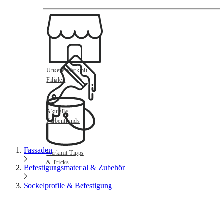
Unsere Werkmit
Filialen
Aktuelle
Farbentrends
Fassaden
Werkmit Tipps
& Tricks
Befestigungsmaterial & Zubehör
Sockelprofile & Befestigung