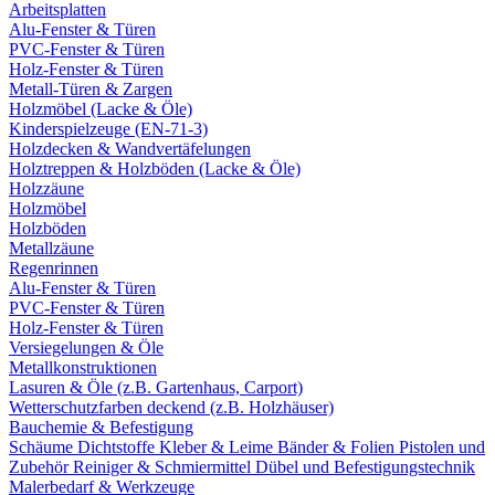
Arbeitsplatten
Alu-Fenster & Türen
PVC-Fenster & Türen
Holz-Fenster & Türen
Metall-Türen & Zargen
Holzmöbel (Lacke & Öle)
Kinderspielzeuge (EN-71-3)
Holzdecken & Wandvertäfelungen
Holztreppen & Holzböden (Lacke & Öle)
Holzzäune
Holzmöbel
Holzböden
Metallzäune
Regenrinnen
Alu-Fenster & Türen
PVC-Fenster & Türen
Holz-Fenster & Türen
Versiegelungen & Öle
Metallkonstruktionen
Lasuren & Öle (z.B. Gartenhaus, Carport)
Wetterschutzfarben deckend (z.B. Holzhäuser)
Bauchemie & Befestigung
Schäume
Dichtstoffe
Kleber & Leime
Bänder & Folien
Pistolen und
Zubehör
Reiniger & Schmiermittel
Dübel und Befestigungstechnik
Malerbedarf & Werkzeuge