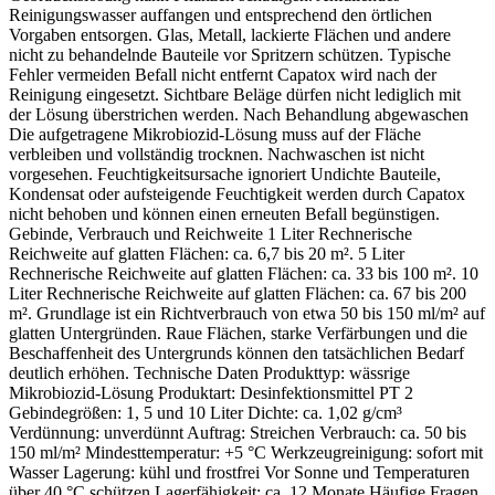
Reinigungswasser auffangen und entsprechend den örtlichen
Vorgaben entsorgen. Glas, Metall, lackierte Flächen und andere
nicht zu behandelnde Bauteile vor Spritzern schützen. Typische
Fehler vermeiden Befall nicht entfernt Capatox wird nach der
Reinigung eingesetzt. Sichtbare Beläge dürfen nicht lediglich mit
der Lösung überstrichen werden. Nach Behandlung abgewaschen
Die aufgetragene Mikrobiozid-Lösung muss auf der Fläche
verbleiben und vollständig trocknen. Nachwaschen ist nicht
vorgesehen. Feuchtigkeitsursache ignoriert Undichte Bauteile,
Kondensat oder aufsteigende Feuchtigkeit werden durch Capatox
nicht behoben und können einen erneuten Befall begünstigen.
Gebinde, Verbrauch und Reichweite 1 Liter Rechnerische
Reichweite auf glatten Flächen: ca. 6,7 bis 20 m². 5 Liter
Rechnerische Reichweite auf glatten Flächen: ca. 33 bis 100 m². 10
Liter Rechnerische Reichweite auf glatten Flächen: ca. 67 bis 200
m². Grundlage ist ein Richtverbrauch von etwa 50 bis 150 ml/m² auf
glatten Untergründen. Raue Flächen, starke Verfärbungen und die
Beschaffenheit des Untergrunds können den tatsächlichen Bedarf
deutlich erhöhen. Technische Daten Produkttyp: wässrige
Mikrobiozid-Lösung Produktart: Desinfektionsmittel PT 2
Gebindegrößen: 1, 5 und 10 Liter Dichte: ca. 1,02 g/cm³
Verdünnung: unverdünnt Auftrag: Streichen Verbrauch: ca. 50 bis
150 ml/m² Mindesttemperatur: +5 °C Werkzeugreinigung: sofort mit
Wasser Lagerung: kühl und frostfrei Vor Sonne und Temperaturen
über 40 °C schützen Lagerfähigkeit: ca. 12 Monate Häufige Fragen