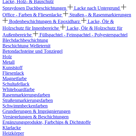
Lacke, Holz- & Bauschutz
Spraydosen
Dachbeschichtungen
Lacke nach Untergrund
Office - Farben & Fliesenlacke
Straßen,- & Rasenmarkierungen
Bodenbeschichtungen & Epoxidharz
Lacke, Öle &
Holzschutz für Innenbereiche
Lacke, Öle & Holzschutz für
Außenbereiche
Füllspachtel - Feinspachtel - Polyesterspachtel
Blechdachbeschichtung
Beschichtung Welleternit
Betondachsteine und Tonziegel
Holz
Metall
Kunststoff
Fliesenlack
Magnetfarbe
Schultafellack
Whiteboardfarbe
Rasenmarkierungsfarben
Straßenmarkierungsfarben
Schwimmbeckenfarben
Grundierungen & Imprägnierungen
Versiegelungen & Beschichtungen
Ergänzungsprodukte, Farbchips & Dichtstoffe
Klarlacke
Heizkörper