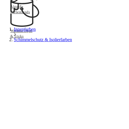
Aktuelle
Farbentrends
Innenfarben
Werkmit Tipps
& Tricks
Schimmelschutz & Isolierfarben