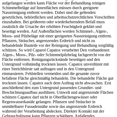
aufgefangen werden kann Fläche vor der Behandlung reinigen
Schimmelbeläge auf Innenflächen müssen durch geeignete
Nassreinigung entfernt werden. Dabei sind die geltenden
gesetzlichen, behördlichen und arbeitsschutzrechtlichen Vorschriften
einzuhalten. Bei größerem oder wiederkehrendem Befall muss
zusätzlich die Ursache der erhöhten Feuchtigkeit geklärt und
beseitigt werden. Auf Außenflächen werden Schimmel-, Algen-,
Moos- und Pilzbeläge mit einer geeigneten Nassreinigung entfernt.
Pflanzen, Sträucher, angrenzendes Erdreich und nicht zu
behandelnde Bauteile vor der Reinigung und Behandlung sorgfältig
schützen. So wird Caparol Capatox verarbeitet Den vorhandenen
Algen-, Moos-, Pilz- oder Schimmelpilzbelag fachgerecht von der
Fläche entfernen. Reinigungsrückstände beseitigen und den
Untergrund vollständig trocknen lassen. Capatox unverdünnt mit
einer Streichbürste satt auftragen und in den Untergrund
einmassieren. Fehlstellen vermeiden und die gesamte zuvor
befallene Fläche gleichmäßig behandeln. Die behandelte Fläche gut
trocknen lassen. Capatox nach dem Auftrag nicht abwaschen. Erst
anschließend den zum Untergrund passenden Grundier- und
Beschichtungsaufbau ausführen. Umwelt und angrenzende Flächen
schützen Capatox darf nicht in Oberflächengewässer oder
Regenwasserkanäle gelangen. Pflanzen und Sträucher in
unmittelbarer Fassadennähe sowie das angrenzende Erdreich
während der Verarbeitung abdecken. Direkter Kontakt mit der
Gebrauchslösung kann Pflanzen schädigen. Anfallendes