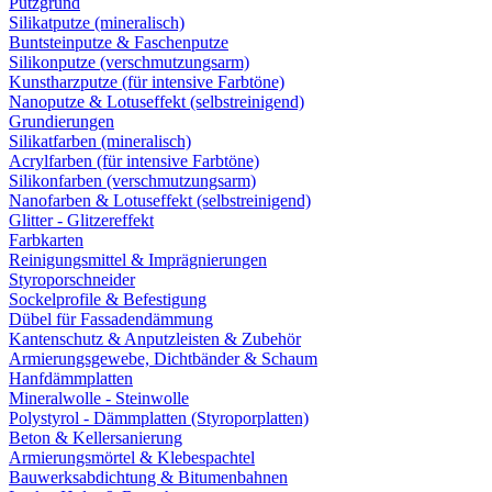
Putzgrund
Silikatputze (mineralisch)
Buntsteinputze & Faschenputze
Silikonputze (verschmutzungsarm)
Kunstharzputze (für intensive Farbtöne)
Nanoputze & Lotuseffekt (selbstreinigend)
Grundierungen
Silikatfarben (mineralisch)
Acrylfarben (für intensive Farbtöne)
Silikonfarben (verschmutzungsarm)
Nanofarben & Lotuseffekt (selbstreinigend)
Glitter - Glitzereffekt
Farbkarten
Reinigungsmittel & Imprägnierungen
Styroporschneider
Sockelprofile & Befestigung
Dübel für Fassadendämmung
Kantenschutz & Anputzleisten & Zubehör
Armierungsgewebe, Dichtbänder & Schaum
Hanfdämmplatten
Mineralwolle - Steinwolle
Polystyrol - Dämmplatten (Styroporplatten)
Beton & Kellersanierung
Armierungsmörtel & Klebespachtel
Bauwerksabdichtung & Bitumenbahnen