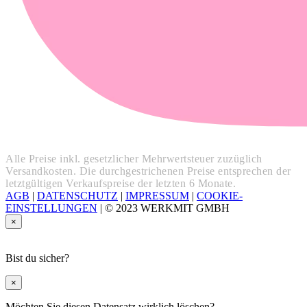
Alle Preise inkl. gesetzlicher Mehrwertsteuer zuzüglich
Versandkosten. Die durchgestrichenen Preise entsprechen der
letztgültigen Verkaufspreise der letzten 6 Monate.
AGB
|
DATENSCHUTZ
|
IMPRESSUM
|
COOKIE-
EINSTELLUNGEN
|
© 2023 WERKMIT GMBH
×
Bist du sicher?
×
Möchten Sie diesen Datensatz wirklich löschen?