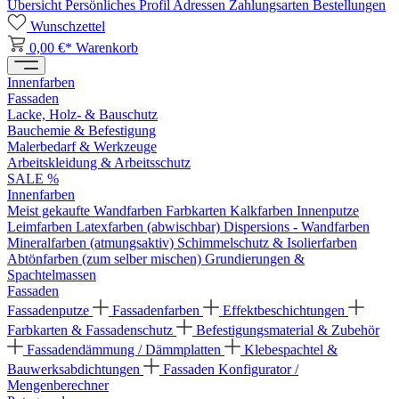
Übersicht
Persönliches Profil
Adressen
Zahlungsarten
Bestellungen
Wunschzettel
0,00 €*
Warenkorb
Innenfarben
Fassaden
Lacke, Holz- & Bauschutz
Bauchemie & Befestigung
Malerbedarf & Werkzeuge
Arbeitskleidung & Arbeitsschutz
SALE %
Innenfarben
Meist gekaufte Wandfarben
Farbkarten
Kalkfarben
Innenputze
Leimfarben
Latexfarben (abwischbar)
Dispersions - Wandfarben
Mineralfarben (atmungsaktiv)
Schimmelschutz & Isolierfarben
Abtönfarben (zum selber mischen)
Grundierungen &
Spachtelmassen
Fassaden
Fassadenputze
Fassadenfarben
Effektbeschichtungen
Farbkarten & Fassadenschutz
Befestigungsmaterial & Zubehör
Fassadendämmung / Dämmplatten
Klebespachtel &
Bauwerksabdichtungen
Fassaden Konfigurator /
Mengenberechner