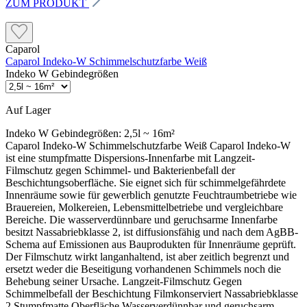
ZUM PRODUKT
Caparol
Caparol Indeko-W Schimmelschutzfarbe Weiß
Indeko W Gebindegrößen
Auf Lager
Indeko W Gebindegrößen:
2,5l ~ 16m²
Caparol Indeko-W Schimmelschutzfarbe Weiß Caparol Indeko-W ist eine stumpfmatte Dispersions-Innenfarbe mit Langzeit-Filmschutz gegen Schimmel- und Bakterienbefall der Beschichtungsoberfläche. Sie eignet sich für schimmelgefährdete Innenräume sowie für gewerblich genutzte Feuchtraumbetriebe wie Brauereien, Molkereien, Lebensmittelbetriebe und vergleichbare Bereiche. Die wasserverdünnbare und geruchsarme Innenfarbe besitzt Nassabriebklasse 2, ist diffusionsfähig und nach dem AgBB-Schema auf Emissionen aus Bauprodukten für Innenräume geprüft. Der Filmschutz wirkt langanhaltend, ist aber zeitlich begrenzt und ersetzt weder die Beseitigung vorhandenen Schimmels noch die Behebung seiner Ursache. Langzeit-Filmschutz Gegen Schimmelbefall der Beschichtung Filmkonserviert Nassabriebklasse 2 Stumpfmatte Oberfläche Wasserverdünnbar und geruchsarm Geeignet für Schimmelgefährdete Innenflächen Keller und vergleichbare Innenräume Brauereien und Molkereien Lebensmittelbetriebe Private Wohnbereiche bei erhöhtem Risiko Tragfähige Tapeten und Altanstriche Nicht einfach überstreichen Aktiven Schimmelbefall Feuchte oder nicht tragfähige Flächen Ungeklärte Feuchteursachen Starke Nikotin- oder Rußablagerungen Salzausblühungen ohne Vorbehandlung Holz und Holzwerkstoffe Indeko-W verhindert Schimmel nicht dauerhaft: Der enthaltene Wirkstoff schützt den getrockneten Farbfilm über einen längeren, aber begrenzten Zeitraum. Feuchtigkeit, Temperatur, Lüftungsverhalten und vorhandener Infektionsdruck beeinflussen die Schutzdauer. Bauliche Feuchteschäden, Wärmebrücken oder falsches Lüften müssen unabhängig vom Anstrich behoben werden. Was macht Caparol Indeko-W besonders? Filmschutz mit Wirkstoffdepot Spezielle Wirkstoffe erschweren den erneuten Schimmel- und Bakterienbefall direkt auf der Beschichtungsoberfläche. Indeko-W ist eine behandelte Ware und keine Sanierung für die Ursache des Befalls. Scheuerbeständige Oberfläche Nassabriebklasse 2 ermöglicht nach vollständiger Durchtrocknung eine vorsichtige feuchte Reinigung mit einem weichen Tuch oder Schwamm. Für Innenräume geprüft Die Beschichtung wurde nach den Kriterien des Ausschusses zur gesundheitlichen Bewertung von Bauprodukten auf Emissionen aus beschichteten Innenflächen geprüft. Passt Indeko-W zu deinem Projekt? Das Produkt passt, wenn … ein erhöhtes Schimmelrisiko im Innenraum besteht der vorhandene Befall bereits fachgerecht entfernt wurde eine scheuerbeständige stumpfmatte Farbe benötigt wird der Untergrund fest, sauber und trocken ist mit Pinsel oder Rolle gearbeitet wird Besser ein anderes Produkt wählen, wenn … kein erhöhtes Schimmelrisiko vorhanden ist eine konservierungsmittelfreie Innenfarbe gewünscht wird eine Außenfläche beschichtet werden soll eine stark beanspruchte Nasszelle vorliegt die Wand dauerhaft feucht bleibt Schimmelbefall fachgerecht vorbereiten 1. Ursache feststellen Vor dem Anstrich muss geklärt werden, warum Schimmel entstanden ist. Typische Ursachen sind erhöhte Feuchtigkeit, Wärmebrücken, Kondenswasser, Wasserschäden oder unzureichende Lüftung. 2. Befall nass entfernen Vorhandenen Schimmelbelag fachgerecht durch Nassreinigung entfernen. Dabei die gesetzlichen und behördlichen Vorgaben zum Umgang mit biologischen Arbeitsstoffen beachten. 3. Mit Capatox behandeln Die gereinigte Fläche anschließend mit Caparol Capatox unverdünnt behandeln und vollständig trocknen lassen. Erst danach darf der weitere Anstrichaufbau ausgeführt werden. Kalk-, Zement- und Gipsputze Kalk- und Zementputze Feste, normal saugende Putze der Klassen CS II bis CS IV können ohne zusätzliche Grundierung beschichtet werden. Grob poröse, sandende oder saugende Putze mit Security Primer Roll-On oder Primalon Tiefgrund LF grundieren. Gipsputze Gipsputze mit Security Primer Roll-On oder Primalon Tiefgrund LF grundieren. Eine vorhandene Sinterhaut zuvor abschleifen und den Schleifstaub vollständig entfernen. Akustikflächen Die Sanierung von Akustikputzen oder Akustikelementdecken erfordert einen besonderen Aufbau. Vor der Beschichtung eine objektbezogene technische Beratung einholen. Gipskarton, Gipsbauplatten und Beton Gipskartonplatten Spachtelgrate abschleifen und die gesamte Fläche mit Security Primer Roll-On oder Primalon Tiefgrund LF grundieren. Gipsbauplatten Saugende Gipsbauplatten ebenfalls mit Security Primer Roll-On oder Primalon Tiefgrund LF vorbereiten. Beton und Porenbeton Auf Beton Trennmittel sowie mehlende und sandende Bestandteile vollständig entfernen. Porenbeton mit Primalon PM 200 grundieren, das im Verhältnis 1 : 5 mit Wasser gemischt wird. Tapeten und vorhandene Beschichtungen Matte Altbeschichtungen Fest haftende, matte und schwach saugende Altbeschichtungen können nach gründlicher Reinigung direkt überarbeitet werden. Glänzende Beschichtungen Glänzende Oberflächen und Lackanstriche anrauen und mit Primalon Universal Haftgrund grundieren. Raufaser und Papiertapeten Fest haftende, ungestrichene Raufaser-, Relief- und Prägetapeten aus Papier können ohne zusätzliche Vorbehandlung beschichtet werden. Lose Tapeten und Kleisterreste vollständig entfernen. Leimfarben, Flecken und Salzausblühungen Leimfarben Alte Leimfarben restlos abwaschen. Nach vollständiger Trocknung mit Security Primer Roll-On oder Primalon Tiefgrund LF grundieren. Nikotin, Ruß und Fett Verunreinigungen mit Wasser und einem fettlösenden Reiniger gründlich abwaschen und trocknen lassen. Vor der gesamten Fläche eine aussagekräftige Probebeschichtung anlegen. Bei starken Ablagerungen kann die Isolierwirkung von Indeko-W nicht ausreichen. Salzausblühungen Salze trocken abbürsten und mit Primalon Tiefgrund TB grundieren. Eine dauerhafte Haftung oder Unterbindung erneut auftretender Salze kann nicht garantiert werden. Acryl- und andere Dichtmassen: Auf Dichtstoffen können Risse, Verfärbungen oder Haftungsprobleme entstehen. Vor der Beschichtung der gesamten Fläche deshalb immer einen Probeanstrich auf dem tatsächlich verwendeten Dichtstoff ausführen. Der richtige Beschichtungsaufbau 1. Untergrund vorbereiten Die Fläche muss fest, tragfähig, trocken und frei von Verschmutzungen sowie trennenden Substanzen sein. Vorhandenen Schimmel fachgerecht entfernen und mit Capatox behandeln. 2. Grund- oder Zwischenanstrich Caparol Indeko-W mit maximal 10 % sauberem Wasser verdünnen und satt sowie gleichmäßig auftragen. 3. Schlussanstrich Nach ausreichender Trocknung den Schlussanstrich mit maximal 5 % Wasser verdünnt ausführen. Die Farbe nass in nass und ohne längere Unterbrechung verarbeiten. Die Mindestauftragsmenge darf nicht unterschritten werden: Die Schichtdicke beeinflusst die Wirkung des Langzeit-Filmschutzes maßgeblich. Indeko-W deshalb nicht besonders dünn ausrollen, sondern je Arbeitsgang mindestens 150 ml/m² satt und gleichmäßig auftragen. Verbrauch und Reichweite Mindestverbrauch Mindestens 150 ml/m² je