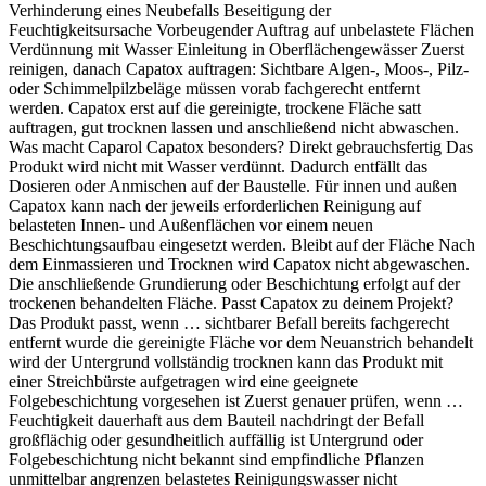
Verhinderung eines Neubefalls Beseitigung der
Feuchtigkeitsursache Vorbeugender Auftrag auf unbelastete Flächen
Verdünnung mit Wasser Einleitung in Oberflächengewässer Zuerst
reinigen, danach Capatox auftragen: Sichtbare Algen-, Moos-, Pilz-
oder Schimmelpilzbeläge müssen vorab fachgerecht entfernt
werden. Capatox erst auf die gereinigte, trockene Fläche satt
auftragen, gut trocknen lassen und anschließend nicht abwaschen.
Was macht Caparol Capatox besonders? Direkt gebrauchsfertig Das
Produkt wird nicht mit Wasser verdünnt. Dadurch entfällt das
Dosieren oder Anmischen auf der Baustelle. Für innen und außen
Capatox kann nach der jeweils erforderlichen Reinigung auf
belasteten Innen- und Außenflächen vor einem neuen
Beschichtungsaufbau eingesetzt werden. Bleibt auf der Fläche Nach
dem Einmassieren und Trocknen wird Capatox nicht abgewaschen.
Die anschließende Grundierung oder Beschichtung erfolgt auf der
trockenen behandelten Fläche. Passt Capatox zu deinem Projekt?
Das Produkt passt, wenn … sichtbarer Befall bereits fachgerecht
entfernt wurde die gereinigte Fläche vor dem Neuanstrich behandelt
wird der Untergrund vollständig trocknen kann das Produkt mit
einer Streichbürste aufgetragen wird eine geeignete
Folgebeschichtung vorgesehen ist Zuerst genauer prüfen, wenn …
Feuchtigkeit dauerhaft aus dem Bauteil nachdringt der Befall
großflächig oder gesundheitlich auffällig ist Untergrund oder
Folgebeschichtung nicht bekannt sind empfindliche Pflanzen
unmittelbar angrenzen belastetes Reinigungswasser nicht