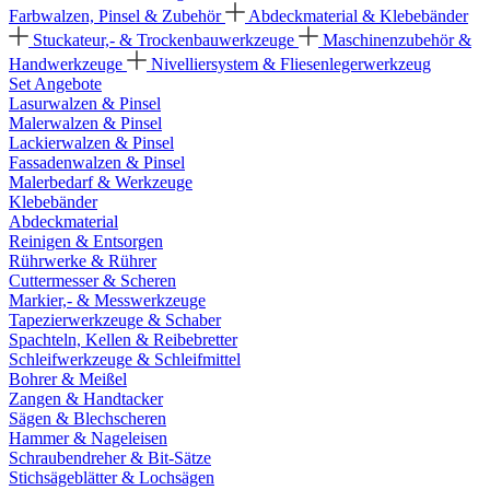
Farbwalzen, Pinsel & Zubehör
Abdeckmaterial & Klebebänder
Stuckateur,- & Trockenbauwerkzeuge
Maschinenzubehör &
Handwerkzeuge
Nivelliersystem & Fliesenlegerwerkzeug
Set Angebote
Lasurwalzen & Pinsel
Malerwalzen & Pinsel
Lackierwalzen & Pinsel
Fassadenwalzen & Pinsel
Malerbedarf & Werkzeuge
Klebebänder
Abdeckmaterial
Reinigen & Entsorgen
Rührwerke & Rührer
Cuttermesser & Scheren
Markier,- & Messwerkzeuge
Tapezierwerkzeuge & Schaber
Spachteln, Kellen & Reibebretter
Schleifwerkzeuge & Schleifmittel
Bohrer & Meißel
Zangen & Handtacker
Sägen & Blechscheren
Hammer & Nageleisen
Schraubendreher & Bit-Sätze
Stichsägeblätter & Lochsägen