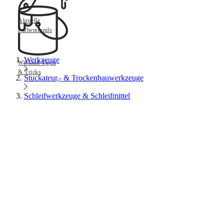
Aktuelle
Farbentrends
Werkzeuge
Werkmit Tipps
& Tricks
Stuckateur,- & Trockenbauwerkzeuge
Schleifwerkzeuge & Schleifmittel