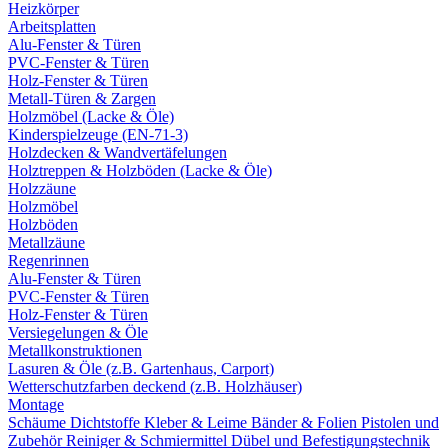
Heizkörper
Arbeitsplatten
Alu-Fenster & Türen
PVC-Fenster & Türen
Holz-Fenster & Türen
Metall-Türen & Zargen
Holzmöbel (Lacke & Öle)
Kinderspielzeuge (EN-71-3)
Holzdecken & Wandvertäfelungen
Holztreppen & Holzböden (Lacke & Öle)
Holzzäune
Holzmöbel
Holzböden
Metallzäune
Regenrinnen
Alu-Fenster & Türen
PVC-Fenster & Türen
Holz-Fenster & Türen
Versiegelungen & Öle
Metallkonstruktionen
Lasuren & Öle (z.B. Gartenhaus, Carport)
Wetterschutzfarben deckend (z.B. Holzhäuser)
Montage
Schäume
Dichtstoffe
Kleber & Leime
Bänder & Folien
Pistolen und
Zubehör
Reiniger & Schmiermittel
Dübel und Befestigungstechnik