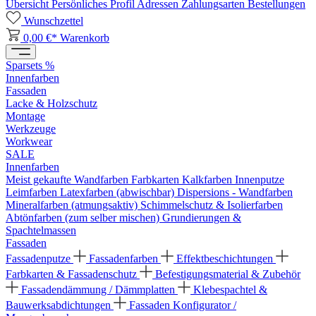
Übersicht
Persönliches Profil
Adressen
Zahlungsarten
Bestellungen
Wunschzettel
0,00 €*
Warenkorb
Sparsets %
Innenfarben
Fassaden
Lacke & Holzschutz
Montage
Werkzeuge
Workwear
SALE
Innenfarben
Meist gekaufte Wandfarben
Farbkarten
Kalkfarben
Innenputze
Leimfarben
Latexfarben (abwischbar)
Dispersions - Wandfarben
Mineralfarben (atmungsaktiv)
Schimmelschutz & Isolierfarben
Abtönfarben (zum selber mischen)
Grundierungen &
Spachtelmassen
Fassaden
Fassadenputze
Fassadenfarben
Effektbeschichtungen
Farbkarten & Fassadenschutz
Befestigungsmaterial & Zubehör
Fassadendämmung / Dämmplatten
Klebespachtel &
Bauwerksabdichtungen
Fassaden Konfigurator /