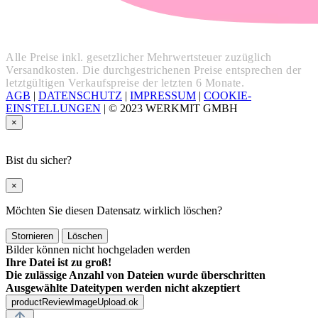
Alle Preise inkl. gesetzlicher Mehrwertsteuer zuzüglich
Versandkosten. Die durchgestrichenen Preise entsprechen der
letztgültigen Verkaufspreise der letzten 6 Monate.
AGB
|
DATENSCHUTZ
|
IMPRESSUM
|
COOKIE-
EINSTELLUNGEN
|
© 2023 WERKMIT GMBH
×
Bist du sicher?
×
Möchten Sie diesen Datensatz wirklich löschen?
Stornieren
Löschen
Bilder können nicht hochgeladen werden
Ihre Datei ist zu groß!
Die zulässige Anzahl von Dateien wurde überschritten
Ausgewählte Dateitypen werden nicht akzeptiert
productReviewImageUpload.ok