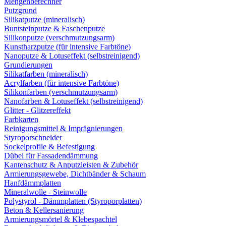
Mengenberechner
Putzgrund
Silikatputze (mineralisch)
Buntsteinputze & Faschenputze
Silikonputze (verschmutzungsarm)
Kunstharzputze (für intensive Farbtöne)
Nanoputze & Lotuseffekt (selbstreinigend)
Grundierungen
Silikatfarben (mineralisch)
Acrylfarben (für intensive Farbtöne)
Silikonfarben (verschmutzungsarm)
Nanofarben & Lotuseffekt (selbstreinigend)
Glitter - Glitzereffekt
Farbkarten
Reinigungsmittel & Imprägnierungen
Styroporschneider
Sockelprofile & Befestigung
Dübel für Fassadendämmung
Kantenschutz & Anputzleisten & Zubehör
Armierungsgewebe, Dichtbänder & Schaum
Hanfdämmplatten
Mineralwolle - Steinwolle
Polystyrol - Dämmplatten (Styroporplatten)
Beton & Kellersanierung
Armierungsmörtel & Klebespachtel