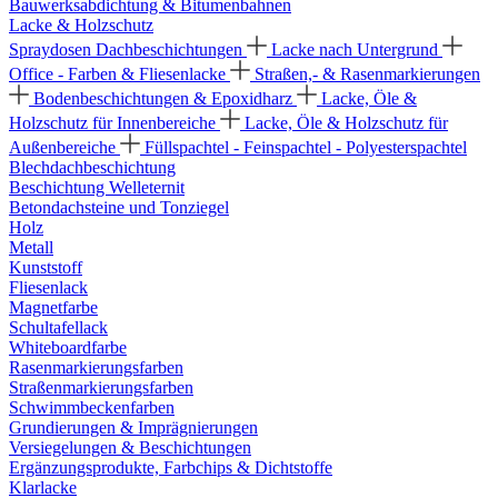
Bauwerksabdichtung & Bitumenbahnen
Lacke & Holzschutz
Spraydosen
Dachbeschichtungen
Lacke nach Untergrund
Office - Farben & Fliesenlacke
Straßen,- & Rasenmarkierungen
Bodenbeschichtungen & Epoxidharz
Lacke, Öle &
Holzschutz für Innenbereiche
Lacke, Öle & Holzschutz für
Außenbereiche
Füllspachtel - Feinspachtel - Polyesterspachtel
Blechdachbeschichtung
Beschichtung Welleternit
Betondachsteine und Tonziegel
Holz
Metall
Kunststoff
Fliesenlack
Magnetfarbe
Schultafellack
Whiteboardfarbe
Rasenmarkierungsfarben
Straßenmarkierungsfarben
Schwimmbeckenfarben
Grundierungen & Imprägnierungen
Versiegelungen & Beschichtungen
Ergänzungsprodukte, Farbchips & Dichtstoffe
Klarlacke