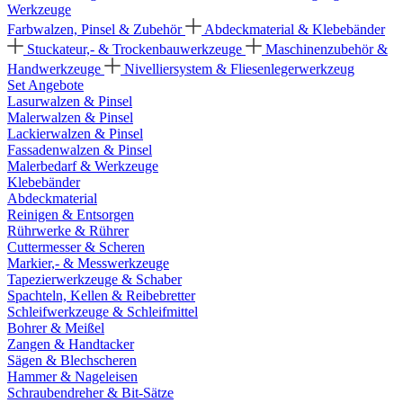
Werkzeuge
Farbwalzen, Pinsel & Zubehör
Abdeckmaterial & Klebebänder
Stuckateur,- & Trockenbauwerkzeuge
Maschinenzubehör &
Handwerkzeuge
Nivelliersystem & Fliesenlegerwerkzeug
Set Angebote
Lasurwalzen & Pinsel
Malerwalzen & Pinsel
Lackierwalzen & Pinsel
Fassadenwalzen & Pinsel
Malerbedarf & Werkzeuge
Klebebänder
Abdeckmaterial
Reinigen & Entsorgen
Rührwerke & Rührer
Cuttermesser & Scheren
Markier,- & Messwerkzeuge
Tapezierwerkzeuge & Schaber
Spachteln, Kellen & Reibebretter
Schleifwerkzeuge & Schleifmittel
Bohrer & Meißel
Zangen & Handtacker
Sägen & Blechscheren
Hammer & Nageleisen
Schraubendreher & Bit-Sätze