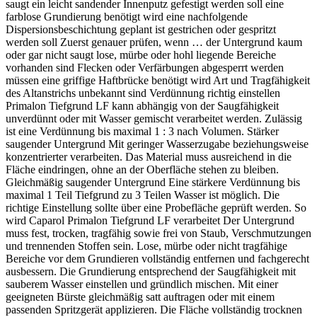
saugt ein leicht sandender Innenputz gefestigt werden soll eine
farblose Grundierung benötigt wird eine nachfolgende
Dispersionsbeschichtung geplant ist gestrichen oder gespritzt
werden soll Zuerst genauer prüfen, wenn … der Untergrund kaum
oder gar nicht saugt lose, mürbe oder hohl liegende Bereiche
vorhanden sind Flecken oder Verfärbungen abgesperrt werden
müssen eine griffige Haftbrücke benötigt wird Art und Tragfähigkeit
des Altanstrichs unbekannt sind Verdünnung richtig einstellen
Primalon Tiefgrund LF kann abhängig von der Saugfähigkeit
unverdünnt oder mit Wasser gemischt verarbeitet werden. Zulässig
ist eine Verdünnung bis maximal 1 : 3 nach Volumen. Stärker
saugender Untergrund Mit geringer Wasserzugabe beziehungsweise
konzentrierter verarbeiten. Das Material muss ausreichend in die
Fläche eindringen, ohne an der Oberfläche stehen zu bleiben.
Gleichmäßig saugender Untergrund Eine stärkere Verdünnung bis
maximal 1 Teil Tiefgrund zu 3 Teilen Wasser ist möglich. Die
richtige Einstellung sollte über eine Probefläche geprüft werden. So
wird Caparol Primalon Tiefgrund LF verarbeitet Der Untergrund
muss fest, trocken, tragfähig sowie frei von Staub, Verschmutzungen
und trennenden Stoffen sein. Lose, mürbe oder nicht tragfähige
Bereiche vor dem Grundieren vollständig entfernen und fachgerecht
ausbessern. Die Grundierung entsprechend der Saugfähigkeit mit
sauberem Wasser einstellen und gründlich mischen. Mit einer
geeigneten Bürste gleichmäßig satt auftragen oder mit einem
passenden Spritzgerät applizieren. Die Fläche vollständig trocknen