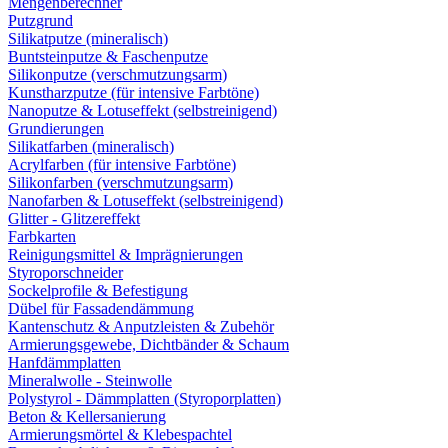
Mengenberechner
Putzgrund
Silikatputze (mineralisch)
Buntsteinputze & Faschenputze
Silikonputze (verschmutzungsarm)
Kunstharzputze (für intensive Farbtöne)
Nanoputze & Lotuseffekt (selbstreinigend)
Grundierungen
Silikatfarben (mineralisch)
Acrylfarben (für intensive Farbtöne)
Silikonfarben (verschmutzungsarm)
Nanofarben & Lotuseffekt (selbstreinigend)
Glitter - Glitzereffekt
Farbkarten
Reinigungsmittel & Imprägnierungen
Styroporschneider
Sockelprofile & Befestigung
Dübel für Fassadendämmung
Kantenschutz & Anputzleisten & Zubehör
Armierungsgewebe, Dichtbänder & Schaum
Hanfdämmplatten
Mineralwolle - Steinwolle
Polystyrol - Dämmplatten (Styroporplatten)
Beton & Kellersanierung
Armierungsmörtel & Klebespachtel