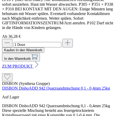
sofort ausziehen. Haut mit Wasser abwaschen. P305 + P351 + P338
+ P310 BEI KONTAKT MIT DEN AUGEN: Einige Minuten lang
behutsam mit Wasser spülen. Eventuell vorhandene Kontaktlinsen
nach Möglichkeit entfernen. Weiter spülen. Sofort
GIFTINFORMATIONSZENTRUM/Arzt anrufen. P102 Darf nicht
in die Hände von Kindern gelangen.
Ab 36,28 €
Kaufen
In den Warenkorb
In den Warenkorb
ZUM PRODUKT
DISBON (Synthesa Gruppe)
DISBON DisboADD 942 Quarzsandmischung 0,1 - 0,4mm 25kg
Auf Lager
DISBON DisboADD 942 Quarzsandmischung 0,1 - 0,4mm 25kg
Diese spezielle Mischung besteht aus feuergetrocknetem
Kristallquarzsand mit einer Korngröße von 0,1-0,4 mm. Die