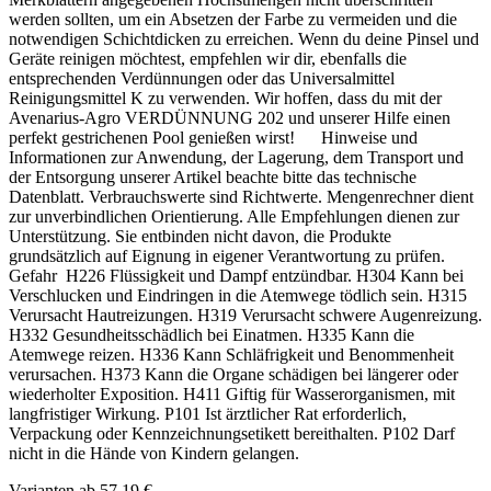
werden sollten, um ein Absetzen der Farbe zu vermeiden und die
notwendigen Schichtdicken zu erreichen. Wenn du deine Pinsel und
Geräte reinigen möchtest, empfehlen wir dir, ebenfalls die
entsprechenden Verdünnungen oder das Universalmittel
Reinigungsmittel K zu verwenden. Wir hoffen, dass du mit der
Avenarius-Agro VERDÜNNUNG 202 und unserer Hilfe einen
perfekt gestrichenen Pool genießen wirst! Hinweise und
Informationen zur Anwendung, der Lagerung, dem Transport und
der Entsorgung unserer Artikel beachte bitte das technische
Datenblatt. Verbrauchswerte sind Richtwerte. Mengenrechner dient
zur unverbindlichen Orientierung. Alle Empfehlungen dienen zur
Unterstützung. Sie entbinden nicht davon, die Produkte
grundsätzlich auf Eignung in eigener Verantwortung zu prüfen.
Gefahr H226 Flüssigkeit und Dampf entzündbar. H304 Kann bei
Verschlucken und Eindringen in die Atemwege tödlich sein. H315
Verursacht Hautreizungen. H319 Verursacht schwere Augenreizung.
H332 Gesundheitsschädlich bei Einatmen. H335 Kann die
Atemwege reizen. H336 Kann Schläfrigkeit und Benommenheit
verursachen. H373 Kann die Organe schädigen bei längerer oder
wiederholter Exposition. H411 Giftig für Wasserorganismen, mit
langfristiger Wirkung. P101 Ist ärztlicher Rat erforderlich,
Verpackung oder Kennzeichnungsetikett bereithalten. P102 Darf
nicht in die Hände von Kindern gelangen.
Varianten ab
57,19 €