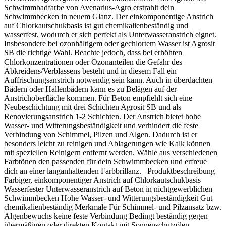
Schwimmbadfarbe von Avenarius-Agro erstrahlt dein
Schwimmbecken in neuem Glanz. Der einkomponentige Anstrich
auf Chlorkautschukbasis ist gut chemikalienbeständig und
wasserfest, wodurch er sich perfekt als Unterwasseranstrich eignet.
Insbesondere bei ozonhältigem oder gechlortem Wasser ist Agrosit
SB die richtige Wahl. Beachte jedoch, dass bei erhöhten
Chlorkonzentrationen oder Ozonanteilen die Gefahr des
Abkreidens/Verblassens besteht und in diesem Fall ein
Auffrischungsanstrich notwendig sein kann. Auch in überdachten
Bädern oder Hallenbädern kann es zu Belägen auf der
Anstrichoberfläche kommen. Für Beton empfiehlt sich eine
Neubeschichtung mit drei Schichten Agrosit SB und als
Renovierungsanstrich 1-2 Schichten. Der Anstrich bietet hohe
Wasser- und Witterungsbeständigkeit und verhindert die feste
Verbindung von Schimmel, Pilzen und Algen. Dadurch ist er
besonders leicht zu reinigen und Ablagerungen wie Kalk können
mit speziellen Reinigern entfernt werden. Wähle aus verschiedenen
Farbtönen den passenden für dein Schwimmbecken und erfreue
dich an einer langanhaltenden Farbbrillanz. Produktbeschreibung
Farbiger, einkomponentiger Anstrich auf Chlorkautschukbasis
Wasserfester Unterwasseranstrich auf Beton in nichtgewerblichen
Schwimmbecken Hohe Wasser- und Witterungsbeständigkeit Gut
chemikalienbeständig Merkmale Für Schimmel- und Pilzansatz bzw.
Algenbewuchs keine feste Verbindung Bedingt beständig gegen
übermäßigen oder direkten Kontakt mit Sonnenschutzölen