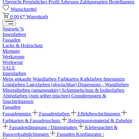
Übersicht
Persönliches Profil
Adressen
Zahlungsarten
Bestellungen
Wunschzettel
0,00 €*
Warenkorb
Sparsets %
Innenfarben
Fassaden
Lacke & Holzschutz
Montage
Werkzeuge
Workwear
SALE
Innenfarben
Meist gekaufte Wandfarben
Farbkarten
Kalkfarben
Innenputze
Leimfarben
Latexfarben (abwischbar)
Dispersions - Wandfarben
Mineralfarben (atmungsaktiv)
Schimmelschutz & Isolierfarben
Abtönfarben (zum selber mischen)
Grundierungen &
Spachtelmassen
Fassaden
Fassadenputze
Fassadenfarben
Effektbeschichtungen
Farbkarten & Fassadenschutz
Befestigungsmaterial & Zubehör
Fassadendämmung / Dämmplatten
Klebespachtel &
Bauwerksabdichtungen
Fassaden Konfigurator /