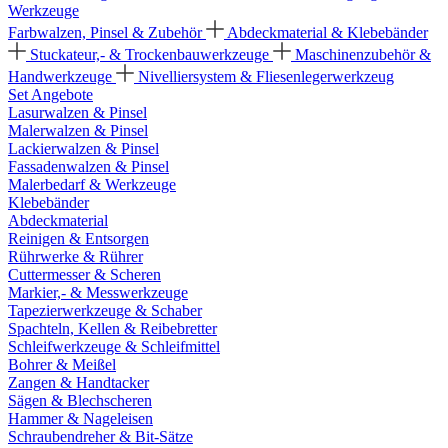
Werkzeuge
Farbwalzen, Pinsel & Zubehör
Abdeckmaterial & Klebebänder
Stuckateur,- & Trockenbauwerkzeuge
Maschinenzubehör &
Handwerkzeuge
Nivelliersystem & Fliesenlegerwerkzeug
Set Angebote
Lasurwalzen & Pinsel
Malerwalzen & Pinsel
Lackierwalzen & Pinsel
Fassadenwalzen & Pinsel
Malerbedarf & Werkzeuge
Klebebänder
Abdeckmaterial
Reinigen & Entsorgen
Rührwerke & Rührer
Cuttermesser & Scheren
Markier,- & Messwerkzeuge
Tapezierwerkzeuge & Schaber
Spachteln, Kellen & Reibebretter
Schleifwerkzeuge & Schleifmittel
Bohrer & Meißel
Zangen & Handtacker
Sägen & Blechscheren
Hammer & Nageleisen
Schraubendreher & Bit-Sätze