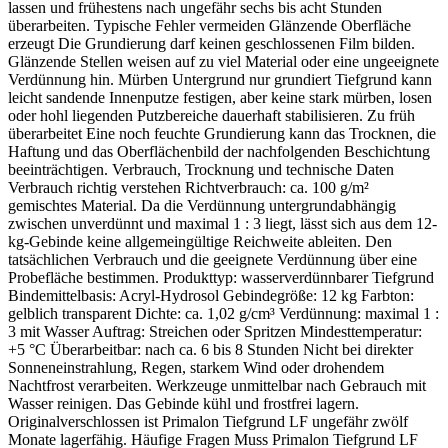
lassen und frühestens nach ungefähr sechs bis acht Stunden
überarbeiten. Typische Fehler vermeiden Glänzende Oberfläche
erzeugt Die Grundierung darf keinen geschlossenen Film bilden.
Glänzende Stellen weisen auf zu viel Material oder eine ungeeignete
Verdünnung hin. Mürben Untergrund nur grundiert Tiefgrund kann
leicht sandende Innenputze festigen, aber keine stark mürben, losen
oder hohl liegenden Putzbereiche dauerhaft stabilisieren. Zu früh
überarbeitet Eine noch feuchte Grundierung kann das Trocknen, die
Haftung und das Oberflächenbild der nachfolgenden Beschichtung
beeinträchtigen. Verbrauch, Trocknung und technische Daten
Verbrauch richtig verstehen Richtverbrauch: ca. 100 g/m²
gemischtes Material. Da die Verdünnung untergrundabhängig
zwischen unverdünnt und maximal 1 : 3 liegt, lässt sich aus dem 12-
kg-Gebinde keine allgemeingültige Reichweite ableiten. Den
tatsächlichen Verbrauch und die geeignete Verdünnung über eine
Probefläche bestimmen. Produkttyp: wasserverdünnbarer Tiefgrund
Bindemittelbasis: Acryl-Hydrosol Gebindegröße: 12 kg Farbton:
gelblich transparent Dichte: ca. 1,02 g/cm³ Verdünnung: maximal 1 :
3 mit Wasser Auftrag: Streichen oder Spritzen Mindesttemperatur:
+5 °C Überarbeitbar: nach ca. 6 bis 8 Stunden Nicht bei direkter
Sonneneinstrahlung, Regen, starkem Wind oder drohendem
Nachtfrost verarbeiten. Werkzeuge unmittelbar nach Gebrauch mit
Wasser reinigen. Das Gebinde kühl und frostfrei lagern.
Originalverschlossen ist Primalon Tiefgrund LF ungefähr zwölf
Monate lagerfähig. Häufige Fragen Muss Primalon Tiefgrund LF