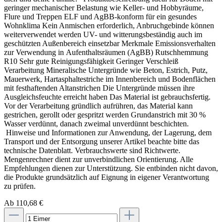
geringer mechanischer Belastung wie Keller- und Hobbyräume,
Flure und Treppen ELF und AgBB-konform für ein gesundes
Wohnklima Kein Anmischen erforderlich, Anbruchgebinde können
weiterverwendet werden UV- und witterungsbeständig auch im
geschützten Außenbereich einsetzbar Merkmale Emissionsverhalten
zur Verwendung in Aufenthaltsräumen (AgBB) Rutschhemmung
R10 Sehr gute Reinigungsfähigkeit Geringer Verschleiß
Verarbeitung Mineralische Untergründe wie Beton, Est­rich, Putz,
Mauerwerk, Hartasphaltestri­che im Innen­bereich und Bodenflächen
mit festhaftenden Alt­anstrichen Die Untergründe müssen ihre
Ausgleichs­feuchte erreicht haben Das Material ist ge­brauchs­fertig.
Vor der Verarbeitung gründlich aufrühren, das Material kann
gestrichen, gerollt oder gespritzt werden Grundanstrich mit 30 %
Wasser verdünnt, danach zweimal unverdünnt beschichten.
Hinweise und Informationen zur Anwendung, der Lagerung, dem
Transport und der Entsorgung unserer Artikel beachte bitte das
technische Datenblatt. Verbrauchswerte sind Richtwerte.
Mengenrechner dient zur unverbindlichen Orientierung. Alle
Empfehlungen dienen zur Unterstützung. Sie entbinden nicht davon,
die Produkte grundsätzlich auf Eignung in eigener Verantwortung
zu prüfen.
Ab 110,68 €