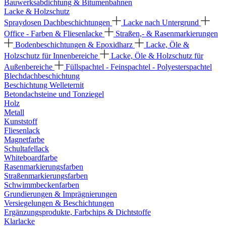
Bauwerksabdichtung & Bitumenbahnen
Lacke & Holzschutz
Spraydosen
Dachbeschichtungen
Lacke nach Untergrund
Office - Farben & Fliesenlacke
Straßen,- & Rasenmarkierungen
Bodenbeschichtungen & Epoxidharz
Lacke, Öle &
Holzschutz für Innenbereiche
Lacke, Öle & Holzschutz für
Außenbereiche
Füllspachtel - Feinspachtel - Polyesterspachtel
Blechdachbeschichtung
Beschichtung Welleternit
Betondachsteine und Tonziegel
Holz
Metall
Kunststoff
Fliesenlack
Magnetfarbe
Schultafellack
Whiteboardfarbe
Rasenmarkierungsfarben
Straßenmarkierungsfarben
Schwimmbeckenfarben
Grundierungen & Imprägnierungen
Versiegelungen & Beschichtungen
Ergänzungsprodukte, Farbchips & Dichtstoffe
Klarlacke