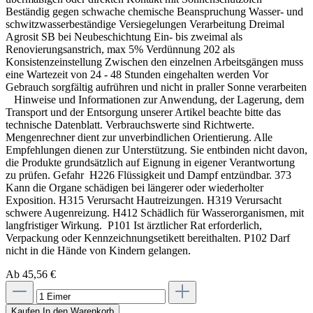
Beständig gegen schwache chemische Beanspruchung Wasser- und
schwitzwasserbeständige Versiegelungen Verarbeitung Dreimal
Agrosit SB bei Neubeschichtung Ein- bis zweimal als
Renovierungsanstrich, max 5% Verdünnung 202 als
Konsistenzeinstellung Zwischen den einzelnen Arbeitsgängen muss
eine Wartezeit von 24 - 48 Stunden eingehalten werden Vor
Gebrauch sorgfältig aufrühren und nicht in praller Sonne verarbeiten
Hinweise und Informationen zur Anwendung, der Lagerung, dem
Transport und der Entsorgung unserer Artikel beachte bitte das
technische Datenblatt. Verbrauchswerte sind Richtwerte.
Mengenrechner dient zur unverbindlichen Orientierung. Alle
Empfehlungen dienen zur Unterstützung. Sie entbinden nicht davon,
die Produkte grundsätzlich auf Eignung in eigener Verantwortung
zu prüfen. Gefahr H226 Flüssigkeit und Dampf entzündbar. 373
Kann die Organe schädigen bei längerer oder wiederholter
Exposition. H315 Verursacht Hautreizungen. H319 Verursacht
schwere Augenreizung. H412 Schädlich für Wasserorganismen, mit
langfristiger Wirkung. P101 Ist ärztlicher Rat erforderlich,
Verpackung oder Kennzeichnungsetikett bereithalten. P102 Darf
nicht in die Hände von Kindern gelangen.
Ab 45,56 €
Kaufen
In den Warenkorb