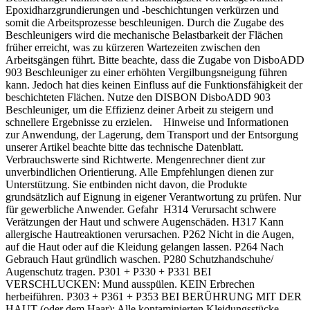
Epoxidharzgrundierungen und -beschichtungen verkürzen und
somit die Arbeitsprozesse beschleunigen. Durch die Zugabe des
Beschleunigers wird die mechanische Belastbarkeit der Flächen
früher erreicht, was zu kürzeren Wartezeiten zwischen den
Arbeitsgängen führt. Bitte beachte, dass die Zugabe von DisboADD
903 Beschleuniger zu einer erhöhten Vergilbungsneigung führen
kann. Jedoch hat dies keinen Einfluss auf die Funktionsfähigkeit der
beschichteten Flächen. Nutze den DISBON DisboADD 903
Beschleuniger, um die Effizienz deiner Arbeit zu steigern und
schnellere Ergebnisse zu erzielen. Hinweise und Informationen
zur Anwendung, der Lagerung, dem Transport und der Entsorgung
unserer Artikel beachte bitte das technische Datenblatt.
Verbrauchswerte sind Richtwerte. Mengenrechner dient zur
unverbindlichen Orientierung. Alle Empfehlungen dienen zur
Unterstützung. Sie entbinden nicht davon, die Produkte
grundsätzlich auf Eignung in eigener Verantwortung zu prüfen. Nur
für gewerbliche Anwender. Gefahr H314 Verursacht schwere
Verätzungen der Haut und schwere Augenschäden. H317 Kann
allergische Hautreaktionen verursachen. P262 Nicht in die Augen,
auf die Haut oder auf die Kleidung gelangen lassen. P264 Nach
Gebrauch Haut gründlich waschen. P280 Schutzhandschuhe/
Augenschutz tragen. P301 + P330 + P331 BEI
VERSCHLUCKEN: Mund ausspülen. KEIN Erbrechen
herbeiführen. P303 + P361 + P353 BEI BERÜHRUNG MIT DER
HAUT (oder dem Haar): Alle kontaminierten Kleidungsstücke