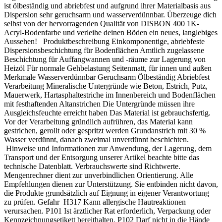
ist ölbeständig und abriebfest und aufgrund ihrer Materialbasis aus
Dispersion sehr geruchsarm und wasserverdünnbar. Überzeuge dich
selbst von der hervorragenden Qualität von DISBON 400 1K-
Acryl-Bodenfarbe und verleihe deinen Böden ein neues, langlebiges
Aussehen! Produktbeschreibung Einkomponentige, abriebfeste
Dispersionsbeschichtung für Bodenflächen Amtlich zugelassene
Beschichtung für Auffangwannen und -räume zur Lagerung von
Heizöl Für normale Gehbelastung Seitenmatt, für innen und außen
Merkmale Wasserverdünnbar Geruchsarm Ölbeständig Abriebfest
Verarbeitung Mineralische Untergründe wie Beton, Est­rich, Putz,
Mauerwerk, Hartasphaltestri­che im Innen­bereich und Bodenflächen
mit festhaftenden Alt­anstrichen Die Untergründe müssen ihre
Ausgleichs­feuchte erreicht haben Das Material ist ge­brauchs­fertig.
Vor der Verarbeitung gründlich aufrühren, das Material kann
gestrichen, gerollt oder gespritzt werden Grundanstrich mit 30 %
Wasser verdünnt, danach zweimal unverdünnt beschichten.
Hinweise und Informationen zur Anwendung, der Lagerung, dem
Transport und der Entsorgung unserer Artikel beachte bitte das
technische Datenblatt. Verbrauchswerte sind Richtwerte.
Mengenrechner dient zur unverbindlichen Orientierung. Alle
Empfehlungen dienen zur Unterstützung. Sie entbinden nicht davon,
die Produkte grundsätzlich auf Eignung in eigener Verantwortung
zu prüfen. Gefahr H317 Kann allergische Hautreaktionen
verursachen. P101 Ist ärztlicher Rat erforderlich, Verpackung oder
Kennzeichnungsetikett bereithalten. P102 Darf nicht in die Hände