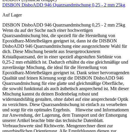
DISBON DisboADD 946 Quarzsandmischung 0,25 - 2 mm 25kg
Auf Lager
DISBON DisboADD 946 Quarzsandmischung 0,25 - 2 mm 25kg
Wenn du auf der Suche nach einer hochwertigen
Quarzsandmischung bist, die speziell für die Herstellung von
Epoxidharz-Mörtelbelägen geeignet ist, dann ist die DISBON
DisboADD 946 Quarzsandmischung eine ausgezeichnete Wahl für
dich. Diese Mischung besteht aus feuergetrocknetem
Kristallquarzsand, der in einer speziell abgestuften Sieblinie von
0,25-2 mm erhältlich ist. Dadurch erhältst du eine gleichmäßige und
zuverlässige Mischung, die ideal für die Herstellung von
Epoxidharz-Mörtelbelägen geeignet ist. Dank seiner hervorragenden
Qualität und feinen Körnung sorgt die DISBON DisboADD 946
Quarzsandmischung für eine glatte und gleichmäßige Oberfläche,
die sowohl funktional als auch ästhetisch ansprechend ist. Mit dieser
Mischung kannst du deinen Bodenbelag robust und
widerstandsfähig gestalten, ohne dabei auf eine ansprechende Optik
zu verzichten. Diese Quarzsandmischung ist einfach zu verarbeiten
und sorgt für ein optimales Ergebnis. Hinweise und Informationen
zur Anwendung, der Lagerung, dem Transport und der Entsorgung
unserer Artikel beachte bitte das technische Datenblatt.
Verbrauchswerte sind Richtwerte. Mengenrechner dient zur
unverbindlichen Orientierung. Alle Empfehlungen dienen zur