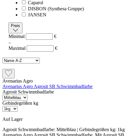
Caparol
DISBON (Synthesa Gruppe)
JANSEN
Preis
Minimal
€
–
Maximal
€
Avenarius Agro
Avenarius Agro Agrosit SB Schwimmbadfarbe
Agrosit Schwimmbadfarbe
Gebindegrößen kg
Auf Lager
Agrosit Schwimmbadfarbe:
Mittelblau
| Gebindegrößen kg:
1kg
Avenarius Agro Agrosit SB Schwimmbadfarbe Mit Agrosit SB