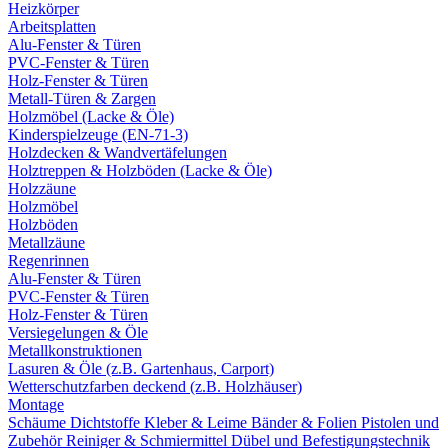
Heizkörper
Arbeitsplatten
Alu-Fenster & Türen
PVC-Fenster & Türen
Holz-Fenster & Türen
Metall-Türen & Zargen
Holzmöbel (Lacke & Öle)
Kinderspielzeuge (EN-71-3)
Holzdecken & Wandvertäfelungen
Holztreppen & Holzböden (Lacke & Öle)
Holzzäune
Holzmöbel
Holzböden
Metallzäune
Regenrinnen
Alu-Fenster & Türen
PVC-Fenster & Türen
Holz-Fenster & Türen
Versiegelungen & Öle
Metallkonstruktionen
Lasuren & Öle (z.B. Gartenhaus, Carport)
Wetterschutzfarben deckend (z.B. Holzhäuser)
Montage
Schäume
Dichtstoffe
Kleber & Leime
Bänder & Folien
Pistolen und
Zubehör
Reiniger & Schmiermittel
Dübel und Befestigungstechnik