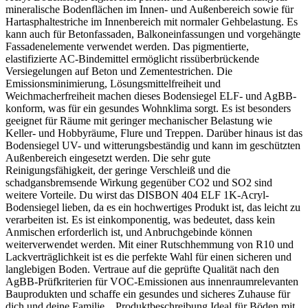
mineralische Bodenflächen im Innen- und Außenbereich sowie für
Hartasphaltestriche im Innenbereich mit normaler Gehbelastung. Es
kann auch für Betonfassaden, Balkoneinfassungen und vorgehängte
Fassadenelemente verwendet werden. Das pigmentierte,
elastifizierte AC-Bindemittel ermöglicht rissüberbrückende
Versiegelungen auf Beton und Zementestrichen. Die
Emissionsminimierung, Lösungsmittelfreiheit und
Weichmacherfreiheit machen dieses Bodensiegel ELF- und AgBB-
konform, was für ein gesundes Wohnklima sorgt. Es ist besonders
geeignet für Räume mit geringer mechanischer Belastung wie
Keller- und Hobbyräume, Flure und Treppen. Darüber hinaus ist das
Bodensiegel UV- und witterungsbeständig und kann im geschützten
Außenbereich eingesetzt werden. Die sehr gute
Reinigungsfähigkeit, der geringe Verschleiß und die
schadgansbremsende Wirkung gegenüber CO2 und SO2 sind
weitere Vorteile. Du wirst das DISBON 404 ELF 1K-Acryl-
Bodensiegel lieben, da es ein hochwertiges Produkt ist, das leicht zu
verarbeiten ist. Es ist einkomponentig, was bedeutet, dass kein
Anmischen erforderlich ist, und Anbruchgebinde können
weiterverwendet werden. Mit einer Rutschhemmung von R10 und
Lackverträglichkeit ist es die perfekte Wahl für einen sicheren und
langlebigen Boden. Vertraue auf die geprüfte Qualität nach den
AgBB-Prüfkriterien für VOC-Emissionen aus innenraumrelevanten
Bauprodukten und schaffe ein gesundes und sicheres Zuhause für
dich und deine Familie. Produktbeschreibung Ideal für Böden mit