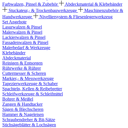
Farbwalzen, Pinsel & Zubehör
Abdeckmaterial & Klebebänder
Stuckateur,- & Trockenbauwerkzeuge
Maschinenzubehör &
Handwerkzeuge
Nivelliersystem & Fliesenlegerwerkzeug
Set Angebote
Lasurwalzen & Pinsel
Malerwalzen & Pinsel
Lackierwalzen & Pinsel
Fassadenwalzen & Pinsel
Malerbedarf & Werkzeuge
Klebebänder
Abdeckmaterial
Reinigen & Entsorgen
Rührwerke & Rührer
Cuttermesser & Scheren
Markier,- & Messwerkzeuge
Tapezierwerkzeuge & Schaber
Spachteln, Kellen & Reibebretter
Schleifwerkzeuge & Schleifmittel
Bohrer & Meißel
Zangen & Handtacker
Sägen & Blechscheren
Hammer & Nageleisen
Schraubendreher & Bit-Sätze
Stichsägeblätter & Lochsägen