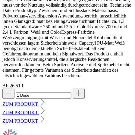
muss vor der Nutzung vollständig durchgetrocknet sein. Technische
Daten Produkttyp: Zwischen- und Schlusslack Materialbasis:
Polyurethan-Acryldispersion Anwendungsbereich: ausschließlich
innen Glanzgrad: matt beziehungsweise tuchmatt Dichte: ca. 1,3
g/cm³ Standardware: 750 ml und 2,5 L ColorExpress: 700 ml und
2,4 L Farbton: Weiß und ColorExpress-Farbtöne
Werkzeugreinigung: mit Wasser und Netzmittel Kühl und dicht
verschlossen lagern Sicherheitshinweis: Capacryl PU-Matt Weiß
benötigt nach dem aktuellen Sicherheitsdatenblatt kein
Gefahrenpiktogramm und kein Signalwort. Das Produkt enthält
jedoch Konservierungsmittel, die allergische Reaktionen
hervorrufen können. Beim Spritzen Aerosole und Spritznebel nicht
einatmen. Für getönte Varianten das Sicherheitsdatenblatt des
tatsächlich gewählten Farbtons beachten.
Ab 26,51 €
ZUM PRODUKT
ZUM PRODUKT
ZUM PRODUKT