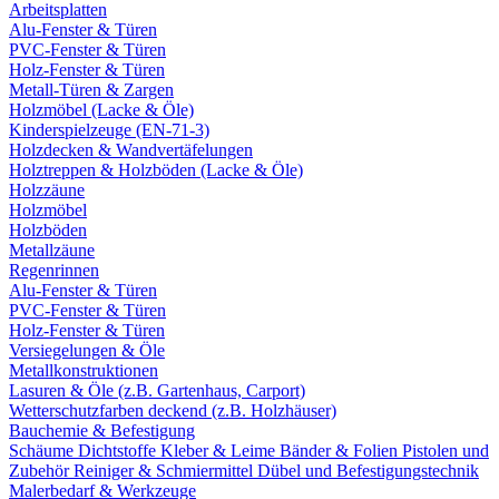
Arbeitsplatten
Alu-Fenster & Türen
PVC-Fenster & Türen
Holz-Fenster & Türen
Metall-Türen & Zargen
Holzmöbel (Lacke & Öle)
Kinderspielzeuge (EN-71-3)
Holzdecken & Wandvertäfelungen
Holztreppen & Holzböden (Lacke & Öle)
Holzzäune
Holzmöbel
Holzböden
Metallzäune
Regenrinnen
Alu-Fenster & Türen
PVC-Fenster & Türen
Holz-Fenster & Türen
Versiegelungen & Öle
Metallkonstruktionen
Lasuren & Öle (z.B. Gartenhaus, Carport)
Wetterschutzfarben deckend (z.B. Holzhäuser)
Bauchemie & Befestigung
Schäume
Dichtstoffe
Kleber & Leime
Bänder & Folien
Pistolen und
Zubehör
Reiniger & Schmiermittel
Dübel und Befestigungstechnik
Malerbedarf & Werkzeuge