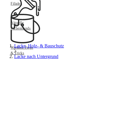
Filialen
Aktuelle
Farbentrends
Lacke, Holz- & Bauschutz
Werkmit Tipps
& Tricks
Lacke nach Untergrund