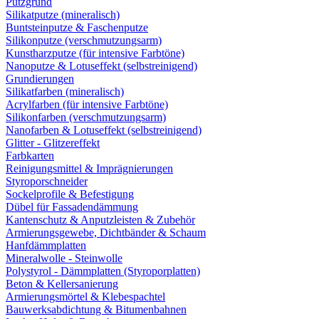
Putzgrund
Silikatputze (mineralisch)
Buntsteinputze & Faschenputze
Silikonputze (verschmutzungsarm)
Kunstharzputze (für intensive Farbtöne)
Nanoputze & Lotuseffekt (selbstreinigend)
Grundierungen
Silikatfarben (mineralisch)
Acrylfarben (für intensive Farbtöne)
Silikonfarben (verschmutzungsarm)
Nanofarben & Lotuseffekt (selbstreinigend)
Glitter - Glitzereffekt
Farbkarten
Reinigungsmittel & Imprägnierungen
Styroporschneider
Sockelprofile & Befestigung
Dübel für Fassadendämmung
Kantenschutz & Anputzleisten & Zubehör
Armierungsgewebe, Dichtbänder & Schaum
Hanfdämmplatten
Mineralwolle - Steinwolle
Polystyrol - Dämmplatten (Styroporplatten)
Beton & Kellersanierung
Armierungsmörtel & Klebespachtel
Bauwerksabdichtung & Bitumenbahnen