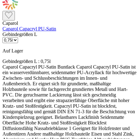
Caparol
Caparol Capacryl PU-Satin
Gebindegrößen L
Auf Lager
Gebindegrößen L :
0,75l
Caparol Capacryl PU-Satin Buntlack Caparol Capacryl PU-Satin ist ein wasserverdünnbarer, seidenmatter PU-Acryllack für hochwertige Zwischen- und Schlussbeschichtungen im Innen- und Außenbereich. Er eignet sich für grundierte, maßhaltige Holzbauteile sowie für fachgerecht grundiertes Metall und Hart-PVC. Die geruchsarme Lackierung lässt sich geschmeidig verarbeiten und ergibt eine strapazierfähige Oberfläche mit hoher Kratz- und Stoßfestigkeit. Capacryl PU-Satin ist blockfest, reinigungsfähig und gemäß DIN EN 71-3 für die Beschichtung von Kinderspielzeug geeignet. Belastbares Lackfinish Seidenmatte Oberfläche Hohe Kratz- und Stoßfestigkeit Blockfest Diffusionsfähig Nassabriebklasse 1 Geeignet für Holzfenster und Außentüren Andere maßhaltige Holzbauteile Eisen und Stahl Zink, Aluminium und Kupfer Hart-PVC Tragfähige Altbeschichtungen Nicht direkt geeignet für Rohes Holz ohne Grundierung Ungeschütztes Metall Nicht maßhaltige Holzbauteile Lose oder nicht tragfähige Altanstriche Eloxiertes Aluminium Weiße Lackierungen auf Heizungsanlagen Wichtig vor der Bestellung: Capacryl PU-Satin ist der Zwischen- und Schlusslack des Systems. Welche Grundierung darunter benötigt wird, hängt vom vorhandenen Untergrund ab. Holz, Stahl, Zink, Aluminium und Hart-PVC werden unterschiedlich vorbereitet und grundiert. Was macht Capacryl PU-Satin besonders? Wasserverdünnbar Der PU-Acryllack ist geruchsarm und wird mit wassergeeigneten Lackierwerkzeugen verarbeitet. Die Werkzeuge lassen sich direkt nach Gebrauch mit Wasser und Reinigungsmittel säubern. Für belastete Flächen Die Lackoberfläche ist kratz- und stoßfest, blockfest und gegen haushaltsübliche Reinigungsmittel beständig. Dadurch eignet sie sich auch für häufig berührte Bauteile. Für Kinderspielzeug geeignet Capacryl PU-Satin erfüllt die Anforderungen der DIN EN 71-3. Entscheidend bleibt ein vollständig ausgehärteter und fachgerecht ausgeführter Beschichtungsaufbau. Passt Capacryl PU-Satin zu deinem Projekt? Das Produkt passt, wenn … ein seidenmattes Lackfinish gewünscht ist innen möglichst geruchsarm lackiert werden soll eine robuste und reinigungsfähige Oberfläche benötigt wird der Untergrund fachgerecht grundiert werden kann gestrichen, gerollt oder gespritzt werden soll Besser ein anderes Produkt wählen, wenn … eine Grundierung und Decklackierung aus einem Topf gesucht wird eine Holzfassade oder ein Zaun lasiert werden soll nicht maßhaltige Außenbauteile beschichtet werden ein weißer Heizkörperlack benötigt wird der vorhandene Untergrund nicht sicher bestimmt werden kann Beschichtungsaufbau auf Holz 1. Holz vorbereiten Holz in Faserrichtung schleifen und sorgfältig reinigen. Verschmutzungen, Harz und andere haftungsmindernde Stoffe vollständig entfernen. Die Holzfeuchte darf bei maßhaltigen Holzbauteilen höchstens 13 % betragen. 2. Grundieren Holz und Holzwerkstoffe werden mit Capacryl Holz-IsoGrund grundiert. Bei Hölzern mit verfärbenden Inhaltsstoffen ist diese Isolierung besonders wichtig; Aststellen zweimal behandeln. Maßhaltige Außenbauteile zuvor zusätzlich mit Capacryl Holzschutz-Grund imprägnieren. 3. Lackaufbau ausführen Nach der Grundierung folgt Capacryl PU-Vorlack als Zwischenbeschichtung und anschließend Capacryl PU-Satin als Schlussbeschichtung. Auf maßhaltigen Holzbauteilen im Außenbereich sind zwei Zwischenbeschichtungen erforderlich. Grundierung auf Metall und Hart-PVC Eisen und Stahl Eisen und Stahl vollständig entrosten, entfetten und reinigen. Im Innenbereich einmal, im Außenbereich zweimal mit Capalac AllGrund grundieren. Zink, Aluminium und Kupfer Die Oberfläche entsprechend der Metallart reinigen und anschleifen. Anschließend mit Capacryl Haftprimer grundieren. Hart-PVC und Altanstriche Hart-PVC und tragfähige Altanstriche anschleifen und gründlich reinigen. Danach mit Capacryl Haftprimer grundieren. Pulverbeschichtungen und Coil-Coating-Flächen immer durch eine Probebeschichtung auf Haftung prüfen. Farbtonwahl richtig planen Rot, Orange und Gelb Schwach deckende Farbtöne benötigen einen passend getönten Grundiersystemfarbton. Je nach Farbton kann ein zusätzlicher Lackauftrag erforderlich sein. Dunkle und intensive Farbtöne Bei dunklen oder intensiven Farbtönen kann vorübergehend Pigmentabrieb auftreten. Stark beanspruchte Innenflächen können bei Bedarf transparent versiegelt werden. Hinweis zu Heizungsanlagen: Weiße Capacryl PU-Satin-Farbtöne nicht auf Heizkörpern oder anderen Heizungsanlagen verwenden, da eine Vergilbung möglich ist. Dafür ist ein dafür vorgesehener Capacryl Heizkörperlack zu verwenden. Verbrauch und Reichweite Verbrauch je Auftrag Ca. 100–120 ml/m². Ein Liter reicht rechnerisch für ungefähr 8–10 m² bei einem Lackauftrag. Zwei Lackaufträge Bei zwei Aufträgen Capacryl PU-Satin reicht 1 Liter rechnerisch für ungefähr 4–5 m² fertige Fläche. Praxisverbrauch Profilierung, Untergrund, Kanten, Werkzeug und Auftragsstärke beeinflussen den tatsächlichen Materialbedarf. Den genauen Verbrauch durch eine Probebeschichtung ermitteln. Verarbeitung und Trocknung Verarbeitung Vor Gebrauch gründlich aufrühren Streichen, rollen oder spritzen Schlussbeschichtung möglichst unverdünnt ausführen Zwischenbeschichtung bei Bedarf mit Wasser verdünnen Bedingungen Mindesttemperatur: 8 °C Günstiger Bereich: 10–25 °C Relative Luftfeuchtigkeit: höchstens 70 % Untergrund muss sauber und trocken sein Trocknung bei 20 °C Staubtrocken nach ca. 1–2 Stunden Überstreichbar nach ca. 10–12 Stunden Durchgetrocknet nach ca. 48 Stunden Kälte und Feuchtigkeit verlängern die Trocknung Häufige Fragen Muss vorher grundiert werden? Ja. Capacryl PU-Satin ist ein Zwischen- und Schlusslack. Die passende Grundierung richtet sich nach Holz, Metall, Hart-PVC oder vorhandenem Altanstrich. Ist der Lack für Kinderspielzeug geeignet? Ja. Der Lack ist gemäß DIN EN 71-3 geeignet. Vor der Nutzung muss die Beschichtung vollständig durchgetrocknet sein. Kann der Lack auf Heizkörper? Weiße Farbtöne sind wegen möglicher Vergilbung nicht für Heizungsanlagen vorgesehen. Dafür einen geeigneten Heizkörperlack verwenden. Technische Daten Produkttyp: Zwischen- und Schlusslack Materialbasis: Polyurethan-Acryldispersion Wasserverdünnbar und geruchsarm Anwendungsbereich: innen und außen Glanzgrad: seidenmatt Dichte: ca. 1,3 g/cm³ Standardgebinde: 375 ml, 750 ml, 2,5 L und 10 L ColorExpress: 350 ml, 700 ml, 2,4 L und 9,6 L Farbton: Weiß und ColorExpress-Farbtöne Werkzeugreinigung: mit Wasser und Reinigungsmittel Kühl und dicht verschlossen lagern Sicherheitshinweis: Die aktuelle Variante Capacryl PU-Satin Weiß benötigt kein Gefahrenpiktogramm und kein Signalwort. Sie enthält jedoch Konservierungsmittel, die allergische Reaktionen hervorrufen können. Beim Spritzen können lungengängige Tröpfchen entstehen; Aerosol und Spritzne