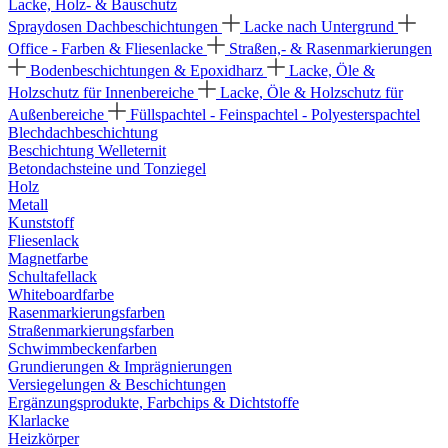
Lacke, Holz- & Bauschutz
Spraydosen
Dachbeschichtungen
Lacke nach Untergrund
Office - Farben & Fliesenlacke
Straßen,- & Rasenmarkierungen
Bodenbeschichtungen & Epoxidharz
Lacke, Öle &
Holzschutz für Innenbereiche
Lacke, Öle & Holzschutz für
Außenbereiche
Füllspachtel - Feinspachtel - Polyesterspachtel
Blechdachbeschichtung
Beschichtung Welleternit
Betondachsteine und Tonziegel
Holz
Metall
Kunststoff
Fliesenlack
Magnetfarbe
Schultafellack
Whiteboardfarbe
Rasenmarkierungsfarben
Straßenmarkierungsfarben
Schwimmbeckenfarben
Grundierungen & Imprägnierungen
Versiegelungen & Beschichtungen
Ergänzungsprodukte, Farbchips & Dichtstoffe
Klarlacke
Heizkörper