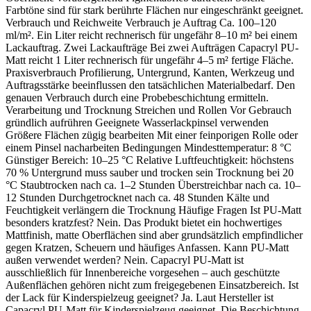
Farbtöne sind für stark berührte Flächen nur eingeschränkt geeignet.
Verbrauch und Reichweite Verbrauch je Auftrag Ca. 100–120
ml/m². Ein Liter reicht rechnerisch für ungefähr 8–10 m² bei einem
Lackauftrag. Zwei Lackaufträge Bei zwei Aufträgen Capacryl PU-
Matt reicht 1 Liter rechnerisch für ungefähr 4–5 m² fertige Fläche.
Praxisverbrauch Profilierung, Untergrund, Kanten, Werkzeug und
Auftragsstärke beeinflussen den tatsächlichen Materialbedarf. Den
genauen Verbrauch durch eine Probebeschichtung ermitteln.
Verarbeitung und Trocknung Streichen und Rollen Vor Gebrauch
gründlich aufrühren Geeignete Wasserlackpinsel verwenden
Größere Flächen zügig bearbeiten Mit einer feinporigen Rolle oder
einem Pinsel nacharbeiten Bedingungen Mindesttemperatur: 8 °C
Günstiger Bereich: 10–25 °C Relative Luftfeuchtigkeit: höchstens
70 % Untergrund muss sauber und trocken sein Trocknung bei 20
°C Staubtrocken nach ca. 1–2 Stunden Überstreichbar nach ca. 10–
12 Stunden Durchgetrocknet nach ca. 48 Stunden Kälte und
Feuchtigkeit verlängern die Trocknung Häufige Fragen Ist PU-Matt
besonders kratzfest? Nein. Das Produkt bietet ein hochwertiges
Mattfinish, matte Oberflächen sind aber grundsätzlich empfindlicher
gegen Kratzen, Scheuern und häufiges Anfassen. Kann PU-Matt
außen verwendet werden? Nein. Capacryl PU-Matt ist
ausschließlich für Innenbereiche vorgesehen – auch geschützte
Außenflächen gehören nicht zum freigegebenen Einsatzbereich. Ist
der Lack für Kinderspielzeug geeignet? Ja. Laut Hersteller ist
Capacryl PU-Matt für Kinderspielzeug geeignet. Die Beschichtung