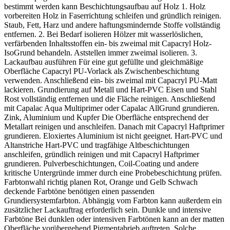
bestimmt werden kann Beschichtungsaufbau auf Holz 1. Holz
vorbereiten Holz in Faserrichtung schleifen und gründlich reinigen.
Staub, Fett, Harz und andere haftungsmindernde Stoffe vollständig
entfernen. 2. Bei Bedarf isolieren Hölzer mit wasserlöslichen,
verfärbenden Inhaltsstoffen ein- bis zweimal mit Capacryl Holz-
IsoGrund behandeln. Aststellen immer zweimal isolieren. 3.
Lackaufbau ausführen Für eine gut gefüllte und gleichmäßige
Oberfläche Capacryl PU-Vorlack als Zwischenbeschichtung
verwenden. Anschließend ein- bis zweimal mit Capacryl PU-Matt
lackieren. Grundierung auf Metall und Hart-PVC Eisen und Stahl
Rost vollständig entfernen und die Fläche reinigen. Anschließend
mit Capalac Aqua Multiprimer oder Capalac AllGrund grundieren.
Zink, Aluminium und Kupfer Die Oberfläche entsprechend der
Metallart reinigen und anschleifen. Danach mit Capacryl Haftprimer
grundieren. Eloxiertes Aluminium ist nicht geeignet. Hart-PVC und
Altanstriche Hart-PVC und tragfähige Altbeschichtungen
anschleifen, gründlich reinigen und mit Capacryl Haftprimer
grundieren. Pulverbeschichtungen, Coil-Coating und andere
kritische Untergründe immer durch eine Probebeschichtung prüfen.
Farbtonwahl richtig planen Rot, Orange und Gelb Schwach
deckende Farbtöne benötigen einen passenden
Grundiersystemfarbton. Abhängig vom Farbton kann außerdem ein
zusätzlicher Lackauftrag erforderlich sein. Dunkle und intensive
Farbtöne Bei dunklen oder intensiven Farbtönen kann an der matten
Oberfläche vorübergehend Pigmentabrieb auftreten. Solche