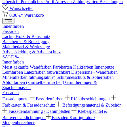
Übersicht
Persönliches Profil
Adressen
Zahlungsarten
Bestellungen
Wunschzettel
0,00 €*
Warenkorb
Innenfarben
Fassaden
Lacke, Holz- & Bauschutz
Bauchemie & Befestigung
Malerbedarf & Werkzeuge
Arbeitskleidung & Arbeitsschutz
SALE %
Innenfarben
Meist gekaufte Wandfarben
Farbkarten
Kalkfarben
Innenputze
Leimfarben
Latexfarben (abwischbar)
Dispersions - Wandfarben
Mineralfarben (atmungsaktiv)
Schimmelschutz & Isolierfarben
Abtönfarben (zum selber mischen)
Grundierungen &
Spachtelmassen
Fassaden
Fassadenputze
Fassadenfarben
Effektbeschichtungen
Farbkarten & Fassadenschutz
Befestigungsmaterial & Zubehör
Fassadendämmung / Dämmplatten
Klebespachtel &
Bauwerksabdichtungen
Fassaden Konfigurator /
Mengenberechner