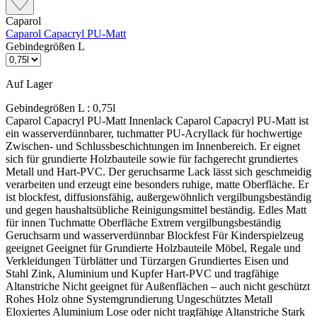
Caparol
Caparol Capacryl PU-Matt
Gebindegrößen L
Auf Lager
Gebindegrößen L :
0,75l
Caparol Capacryl PU-Matt Innenlack Caparol Capacryl PU-Matt ist
ein wasserverdünnbarer, tuchmatter PU-Acryllack für hochwertige
Zwischen- und Schlussbeschichtungen im Innenbereich. Er eignet
sich für grundierte Holzbauteile sowie für fachgerecht grundiertes
Metall und Hart-PVC. Der geruchsarme Lack lässt sich geschmeidig
verarbeiten und erzeugt eine besonders ruhige, matte Oberfläche. Er
ist blockfest, diffusionsfähig, außergewöhnlich vergilbungsbeständig
und gegen haushaltsübliche Reinigungsmittel beständig. Edles Matt
für innen Tuchmatte Oberfläche Extrem vergilbungsbeständig
Geruchsarm und wasserverdünnbar Blockfest Für Kinderspielzeug
geeignet Geeignet für Grundierte Holzbauteile Möbel, Regale und
Verkleidungen Türblätter und Türzargen Grundiertes Eisen und
Stahl Zink, Aluminium und Kupfer Hart-PVC und tragfähige
Altanstriche Nicht geeignet für Außenflächen – auch nicht geschützt
Rohes Holz ohne Systemgrundierung Ungeschütztes Metall
Eloxiertes Aluminium Lose oder nicht tragfähige Altanstriche Stark