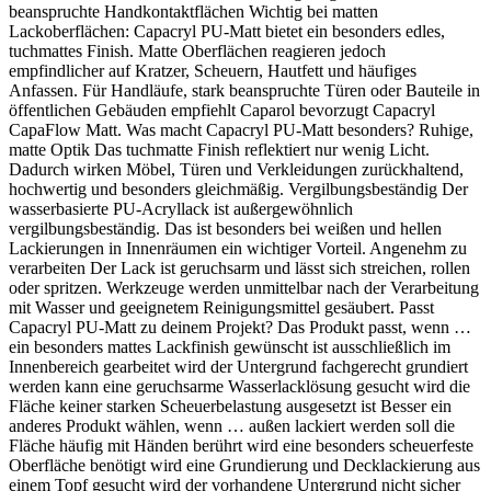
beanspruchte Handkontaktflächen Wichtig bei matten
Lackoberflächen: Capacryl PU-Matt bietet ein besonders edles,
tuchmattes Finish. Matte Oberflächen reagieren jedoch
empfindlicher auf Kratzer, Scheuern, Hautfett und häufiges
Anfassen. Für Handläufe, stark beanspruchte Türen oder Bauteile in
öffentlichen Gebäuden empfiehlt Caparol bevorzugt Capacryl
CapaFlow Matt. Was macht Capacryl PU-Matt besonders? Ruhige,
matte Optik Das tuchmatte Finish reflektiert nur wenig Licht.
Dadurch wirken Möbel, Türen und Verkleidungen zurückhaltend,
hochwertig und besonders gleichmäßig. Vergilbungsbeständig Der
wasserbasierte PU-Acryllack ist außergewöhnlich
vergilbungsbeständig. Das ist besonders bei weißen und hellen
Lackierungen in Innenräumen ein wichtiger Vorteil. Angenehm zu
verarbeiten Der Lack ist geruchsarm und lässt sich streichen, rollen
oder spritzen. Werkzeuge werden unmittelbar nach der Verarbeitung
mit Wasser und geeignetem Reinigungsmittel gesäubert. Passt
Capacryl PU-Matt zu deinem Projekt? Das Produkt passt, wenn …
ein besonders mattes Lackfinish gewünscht ist ausschließlich im
Innenbereich gearbeitet wird der Untergrund fachgerecht grundiert
werden kann eine geruchsarme Wasserlacklösung gesucht wird die
Fläche keiner starken Scheuerbelastung ausgesetzt ist Besser ein
anderes Produkt wählen, wenn … außen lackiert werden soll die
Fläche häufig mit Händen berührt wird eine besonders scheuerfeste
Oberfläche benötigt wird eine Grundierung und Decklackierung aus
einem Topf gesucht wird der vorhandene Untergrund nicht sicher