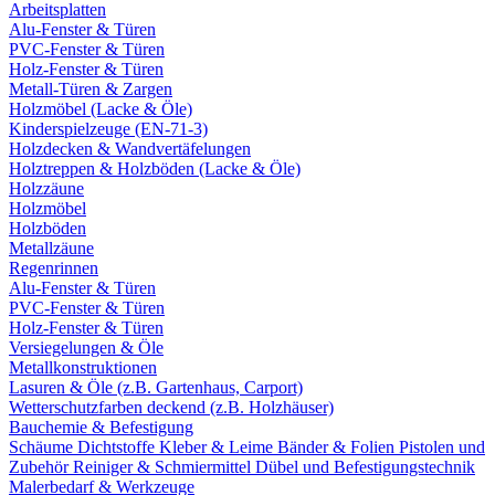
Arbeitsplatten
Alu-Fenster & Türen
PVC-Fenster & Türen
Holz-Fenster & Türen
Metall-Türen & Zargen
Holzmöbel (Lacke & Öle)
Kinderspielzeuge (EN-71-3)
Holzdecken & Wandvertäfelungen
Holztreppen & Holzböden (Lacke & Öle)
Holzzäune
Holzmöbel
Holzböden
Metallzäune
Regenrinnen
Alu-Fenster & Türen
PVC-Fenster & Türen
Holz-Fenster & Türen
Versiegelungen & Öle
Metallkonstruktionen
Lasuren & Öle (z.B. Gartenhaus, Carport)
Wetterschutzfarben deckend (z.B. Holzhäuser)
Bauchemie & Befestigung
Schäume
Dichtstoffe
Kleber & Leime
Bänder & Folien
Pistolen und
Zubehör
Reiniger & Schmiermittel
Dübel und Befestigungstechnik
Malerbedarf & Werkzeuge