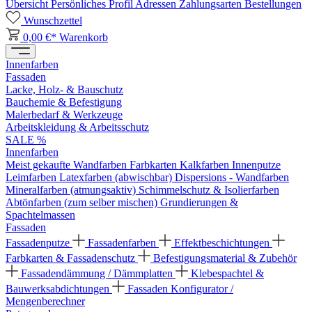
Übersicht
Persönliches Profil
Adressen
Zahlungsarten
Bestellungen
Wunschzettel
0,00 €*
Warenkorb
Innenfarben
Fassaden
Lacke, Holz- & Bauschutz
Bauchemie & Befestigung
Malerbedarf & Werkzeuge
Arbeitskleidung & Arbeitsschutz
SALE %
Innenfarben
Meist gekaufte Wandfarben
Farbkarten
Kalkfarben
Innenputze
Leimfarben
Latexfarben (abwischbar)
Dispersions - Wandfarben
Mineralfarben (atmungsaktiv)
Schimmelschutz & Isolierfarben
Abtönfarben (zum selber mischen)
Grundierungen &
Spachtelmassen
Fassaden
Fassadenputze
Fassadenfarben
Effektbeschichtungen
Farbkarten & Fassadenschutz
Befestigungsmaterial & Zubehör
Fassadendämmung / Dämmplatten
Klebespachtel &
Bauwerksabdichtungen
Fassaden Konfigurator /
Mengenberechner