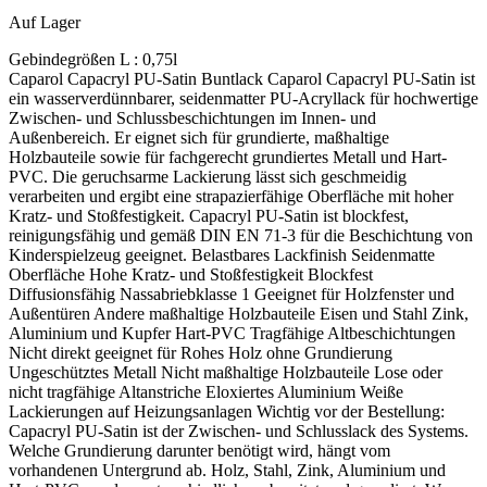
Auf Lager
Gebindegrößen L :
0,75l
Caparol Capacryl PU-Satin Buntlack Caparol Capacryl PU-Satin ist ein wasserverdünnbarer, seidenmatter PU-Acryllack für hochwertige Zwischen- und Schlussbeschichtungen im Innen- und Außenbereich. Er eignet sich für grundierte, maßhaltige Holzbauteile sowie für fachgerecht grundiertes Metall und Hart-PVC. Die geruchsarme Lackierung lässt sich geschmeidig verarbeiten und ergibt eine strapazierfähige Oberfläche mit hoher Kratz- und Stoßfestigkeit. Capacryl PU-Satin ist blockfest, reinigungsfähig und gemäß DIN EN 71-3 für die Beschichtung von Kinderspielzeug geeignet. Belastbares Lackfinish Seidenmatte Oberfläche Hohe Kratz- und Stoßfestigkeit Blockfest Diffusionsfähig Nassabriebklasse 1 Geeignet für Holzfenster und Außentüren Andere maßhaltige Holzbauteile Eisen und Stahl Zink, Aluminium und Kupfer Hart-PVC Tragfähige Altbeschichtungen Nicht direkt geeignet für Rohes Holz ohne Grundierung Ungeschütztes Metall Nicht maßhaltige Holzbauteile Lose oder nicht tragfähige Altanstriche Eloxiertes Aluminium Weiße Lackierungen auf Heizungsanlagen Wichtig vor der Bestellung: Capacryl PU-Satin ist der Zwischen- und Schlusslack des Systems. Welche Grundierung darunter benötigt wird, hängt vom vorhandenen Untergrund ab. Holz, Stahl, Zink, Aluminium und Hart-PVC werden unterschiedlich vorbereitet und grundiert. Was macht Capacryl PU-Satin besonders? Wasserverdünnbar Der PU-Acryllack ist geruchsarm und wird mit wassergeeigneten Lackierwerkzeugen verarbeitet. Die Werkzeuge lassen sich direkt nach Gebrauch mit Wasser und Reinigungsmittel säubern. Für belastete Flächen Die Lackoberfläche ist kratz- und stoßfest, blockfest und gegen haushaltsübliche Reinigungsmittel beständig. Dadurch eignet sie sich auch für häufig berührte Bauteile. Für Kinderspielzeug geeignet Capacryl PU-Satin erfüllt die Anforderungen der DIN EN 71-3. Entscheidend bleibt ein vollständig ausgehärteter und fachgerecht ausgeführter Beschichtungsaufbau. Passt Capacryl PU-Satin zu deinem Projekt? Das Produkt passt, wenn … ein seidenmattes Lackfinish gewünscht ist innen möglichst geruchsarm lackiert werden soll eine robuste und reinigungsfähige Oberfläche benötigt wird der Untergrund fachgerecht grundiert werden kann gestrichen, gerollt oder gespritzt werden soll Besser ein anderes Produkt wählen, wenn … eine Grundierung und Decklackierung aus einem Topf gesucht wird eine Holzfassade oder ein Zaun lasiert werden soll nicht maßhaltige Außenbauteile beschichtet werden ein weißer Heizkörperlack benötigt wird der vorhandene Untergrund nicht sicher bestimmt werden kann Beschichtungsaufbau auf Holz 1. Holz vorbereiten Holz in Faserrichtung schleifen und sorgfältig reinigen. Verschmutzungen, Harz und andere haftungsmindernde Stoffe vollständig entfernen. Die Holzfeuchte darf bei maßhaltigen Holzbauteilen höchstens 13 % betragen. 2. Grundieren Holz und Holzwerkstoffe werden mit Capacryl Holz-IsoGrund grundiert. Bei Hölzern mit verfärbenden Inhaltsstoffen ist diese Isolierung besonders wichtig; Aststellen zweimal behandeln. Maßhaltige Außenbauteile zuvor zusätzlich mit Capacryl Holzschutz-Grund imprägnieren. 3. Lackaufbau ausführen Nach der Grundierung folgt Capacryl PU-Vorlack als Zwischenbeschichtung und anschließend Capacryl PU-Satin als Schlussbeschichtung. Auf maßhaltigen Holzbauteilen im Außenbereich sind zwei Zwischenbeschichtungen erforderlich. Grundierung auf Metall und Hart-PVC Eisen und Stahl Eisen und Stahl vollständig entrosten, entfetten und reinigen. Im Innenbereich einmal, im Außenbereich zweimal mit Capalac AllGrund grundieren. Zink, Aluminium und Kupfer Die Oberfläche entsprechend der Metallart reinigen und anschleifen. Anschließend mit Capacryl Haftprimer grundieren. Hart-PVC und Altanstriche Hart-PVC und tragfähige Altanstriche anschleifen und gründlich reinigen. Danach mit Capacryl Haftprimer grundieren. Pulverbeschichtungen und Coil-Coating-Flächen immer durch eine Probebeschichtung auf Haftung prüfen. Farbtonwahl richtig planen Rot, Orange und Gelb Schwach deckende Farbtöne benötigen einen passend getönten Grundiersystemfarbton. Je nach Farbton kann ein zusätzlicher Lackauftrag erforderlich sein. Dunkle und intensive Farbtöne Bei dunklen oder intensiven Farbtönen kann vorübergehend Pigmentabrieb auftreten. Stark beanspruchte Innenflächen können bei Bedarf transparent versiegelt werden. Hinweis zu Heizungsanlagen: Weiße Capacryl PU-Satin-Farbtöne nicht auf Heizkörpern oder anderen Heizungsanlagen verwenden, da eine Vergilbung möglich ist. Dafür ist ein dafür vorgesehener Capacryl Heizkörperlack zu verwenden. Verbrauch und Reichweite Verbrauch je Auftrag Ca. 100–120 ml/m². Ein Liter reicht rechnerisch für ungefähr 8–10 m² bei einem Lackauftrag. Zwei Lackaufträge Bei zwei Aufträgen Capacryl PU-Satin reicht 1 Liter rechnerisch für ungefähr 4–5 m² fertige Fläche. Praxisverbrauch Profilierung, Untergrund, Kanten, Werkzeug und Auftragsstärke beeinflussen den tatsächlichen Materialbedarf. Den genauen Verbrauch durch eine Probebeschichtung ermitteln. Verarbeitung und Trocknung Verarbeitung Vor Gebrauch gründlich aufrühren Streichen, rollen oder spritzen Schlussbeschichtung möglichst unverdünnt ausführen Zwischenbeschichtung bei Bedarf mit Wasser verdünnen Bedingungen Mindesttemperatur: 8 °C Günstiger Bereich: 10–25 °C Relative Luftfeuchtigkeit: höchstens 70 % Untergrund muss sauber und trocken sein Trocknung bei 20 °C Staubtrocken nach ca. 1–2 Stunden Überstreichbar nach ca. 10–12 Stunden Durchgetrocknet nach ca. 48 Stunden Kälte und Feuchtigkeit verlängern die Trocknung Häufige Fragen Muss vorher grundiert werden? Ja. Capacryl PU-Satin ist ein Zwischen- und Schlusslack. Die passende Grundierung richtet sich nach Holz, Metall, Hart-PVC oder vorhandenem Altanstrich. Ist der Lack für Kinderspielzeug geeignet? Ja. Der Lack ist gemäß DIN EN 71-3 geeignet. Vor der Nutzung muss die Beschichtung vollständig durchgetrocknet sein. Kann der Lack auf Heizkörper? Weiße Farbtöne sind wegen möglicher Vergilbung nicht für Heizungsanlagen vorgesehen. Dafür einen geeigneten Heizkörperlack verwenden. Technische Daten Produkttyp: Zwischen- und Schlusslack Materialbasis: Polyurethan-Acryldispersion Wasserverdünnbar und geruchsarm Anwendungsbereich: innen und außen Glanzgrad: seidenmatt Dichte: ca. 1,3 g/cm³ Standardgebinde: 375 ml, 750 ml, 2,5 L und 10 L ColorExpress: 350 ml, 700 ml, 2,4 L und 9,6 L Farbton: Weiß und ColorExpress-Farbtöne Werkzeugreinigung: mit Wasser und Reinigungsmittel Kühl und dicht verschlossen lagern Sicherheitshinweis: Die aktuelle Variante Capacryl PU-Satin Weiß benötigt kein Gefahrenpiktogramm und kein Signalwort. Sie enthält jedoch Konservierungsmittel, die allergische Reaktionen hervorrufen können. Beim Spritzen können lungengängige Tröpfchen entstehen; Aerosol und Spritzne