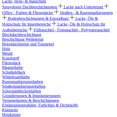
Lacke, Holz- & Bauschutz
Spraydosen
Dachbeschichtungen
Lacke nach Untergrund
Office - Farben & Fliesenlacke
Straßen,- & Rasenmarkierungen
Bodenbeschichtungen & Epoxidharz
Lacke, Öle &
Holzschutz für Innenbereiche
Lacke, Öle & Holzschutz für
Außenbereiche
Füllspachtel - Feinspachtel - Polyesterspachtel
Blechdachbeschichtung
Beschichtung Welleternit
Betondachsteine und Tonziegel
Holz
Metall
Kunststoff
Fliesenlack
Magnetfarbe
Schultafellack
Whiteboardfarbe
Rasenmarkierungsfarben
Straßenmarkierungsfarben
Schwimmbeckenfarben
Grundierungen & Imprägnierungen
Versiegelungen & Beschichtungen
Ergänzungsprodukte, Farbchips & Dichtstoffe
Klarlacke
Heizkörper