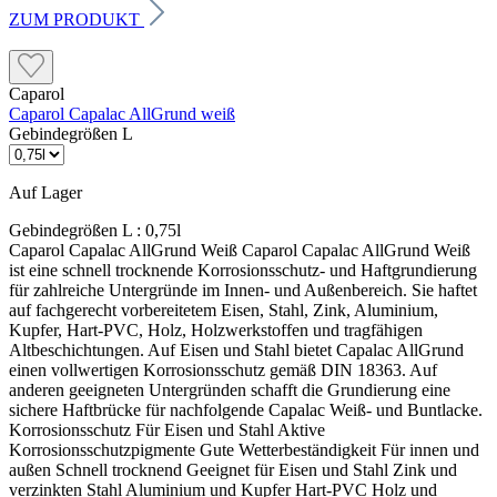
ZUM PRODUKT
Caparol
Caparol Capalac AllGrund weiß
Gebindegrößen L
Auf Lager
Gebindegrößen L :
0,75l
Caparol Capalac AllGrund Weiß Caparol Capalac AllGrund Weiß ist eine schnell trocknende Korrosionsschutz- und Haftgrundierung für zahlreiche Untergründe im Innen- und Außenbereich. Sie haftet auf fachgerecht vorbereitetem Eisen, Stahl, Zink, Aluminium, Kupfer, Hart-PVC, Holz, Holzwerkstoffen und tragfähigen Altbeschichtungen. Auf Eisen und Stahl bietet Capalac AllGrund einen vollwertigen Korrosionsschutz gemäß DIN 18363. Auf anderen geeigneten Untergründen schafft die Grundierung eine sichere Haftbrücke für nachfolgende Capalac Weiß- und Buntlacke. Korrosionsschutz Für Eisen und Stahl Aktive Korrosionsschutzpigmente Gute Wetterbeständigkeit Für innen und außen Schnell trocknend Geeignet für Eisen und Stahl Zink und verzinkten Stahl Aluminium und Kupfer Hart-PVC Holz und Holzwerkstoffe Tragfähige Altanstriche Nicht direkt geeignet für Eloxiertes Aluminium Rostige Flächen ohne Entrostung Lose oder nicht tragfähige Altanstriche Ungeprüfte Pulverbeschichtungen Ungeprüfte Coil-Coating-Oberflächen Feuchte oder verunreinigte Untergründe Wichtig vor der Bestellung: Capalac AllGrund ist eine Grundierung und kein fertiger Decklack. Nach der Grundierung folgt normalerweise eine Zwischen- oder Schlussbeschichtung mit einem geeigneten Capalac Weiß- oder Buntlack. Der genaue Aufbau richtet sich nach Untergrund, Einsatzbereich und gewünschter Belastbarkeit. Was macht Capalac AllGrund besonders? Eine Grundierung für viele Untergründe AllGrund kann als Korrosionsschutz auf Eisen und Stahl sowie als Haftgrundierung auf zahlreichen weiteren geeigneten Untergründen eingesetzt werden. Kurze Wartezeit Weiß und helle Farbtöne können bei geeigneten Bedingungen bereits nach etwa drei Stunden mit Alkydharzlacken überarbeitet werden. Das beschleunigt mehrschichtige Lackierarbeiten. Flexibel zu verarbeiten Die Grundierung kann gestrichen, gerollt oder mit einem geeigneten Spritzverfahren aufgetragen werden. Vor Gebrauch muss sie gründlich aufgerührt werden. Passt AllGrund zu deinem Projekt? Das Produkt passt, wenn … Eisen oder Stahl vor Korrosion geschützt werden soll Zink, Aluminium, Kupfer oder Hart-PVC grundiert wird eine schnell trocknende Haftgrundierung benötigt wird anschließend mit einem geeigneten Lack beschichtet wird mit Pinsel, Rolle oder Spritzgerät gearbeitet werden soll Zuerst genauer prüfen, wenn … die Metallart nicht sicher bekannt ist eine Pulverbeschichtung vorhanden ist es sich um Coil-Coating handelt der vorhandene Altanstrich unbekannt ist ein dauerhaft belastbares Duplexsystem benötigt wird Untergrund richtig vorbereiten Eisen und Stahl Rost, Walzhaut, Schmutz und Fett vollständig entfernen. Eisen und Stahl müssen bis zum erforderlichen Normreinheitsgrad fachgerecht gestrahlt oder maschinell entrostet werden. Verbleibender Rost unter der Grundierung kann die Haltbarkeit des gesamten Beschichtungsaufbaus beeinträchtigen. Zink und Hart-PVC Die Oberfläche mit einer geeigneten ammoniakalischen Netzmittelwäsche und Kunststoffschleifvlies sorgfältig vorbereiten. Glatte, verschmutzte oder nicht ausreichend vorbereitete Oberflächen können trotz Grundierung zu Haftungsproblemen führen. Aluminium und Kupfer Aluminium und Kupfer mit einem dafür vorgesehenen Reinigungsmittel und Kunststoffschleifvlies reinigen und anschleifen. Auf eloxiertem Aluminium darf Capalac AllGrund nicht verwendet werden. Holz und Altanstriche vorbereiten Holz und Holzwerkstoffe Holz in Faserrichtung schleifen und gründlich reinigen. Harze, Harzgallen und andere haftungsmindernde Holzinhaltstoffe entfernen. Scharfe Kanten leicht brechen. Maßhaltiges Holz: höchstens 13 % Holzfeuchte Begrenzt und nicht maßhaltiges Holz: höchstens 15 % Tragfähige Altanstriche Fest haftende Altanstriche anschleifen und sorgfältig reinigen. Lose oder nicht tragfähige Beschichtungen müssen vollständig entfernt werden. Schadstellen passend zum darunterliegenden Holz-, Metall- oder Kunststoffuntergrund vorbereiten und grundieren. Beschichtungsaufbau nach Untergrund Holz innen und außen Holz im Innenbereich einmal mit Capalac AllGrund grundieren. Holz im Außenbereich zuerst mit Capalac Holz-Imprägniergrund behandeln und anschließend mit Capalac AllGrund grundieren. Danach folgt der geeignete Decklack. Eisen und Stahl Im Innenbereich ist normalerweise eine Grundbeschichtung mit Capalac AllGrund vorgesehen. Im Außenbereich werden für den Korrosionsschutz zwei Grundbeschichtungen mit Capalac AllGrund ausgeführt. Aluminium, Kupfer und Hart-PVC Nach der vorgeschriebenen Untergrundvorbereitung einmal mit Capalac AllGrund grundieren. Anschließend je nach System eine Zwischen- und Schlussbeschichtung mit einem geeigneten Capalac Lack ausführen. Sonderfall Zink und verzinkter Stahl: Vor nachfolgenden Alkydharzdecklacken müssen Zinkblech und verzinkter Stahl besonders sorgfältig vorbereitet werden. Caparol schreibt hier mindestens zwei Beschichtungen mit Capalac AllGrund vor, damit entstehendes Zinkoxid die Haftung des Decklacks nicht beeinträchtigt. Alternativ kommen Capalac 2K-EP-Haftgrund oder Disbon 481 EP-Uniprimer infrage. Verbrauch und Reichweite Streichen Auf senkrechten Flächen ca. 90–100 ml/m² je Auftrag. Ein Liter reicht rechnerisch für ungefähr 10–11 m² bei einer Beschichtung. Rollen Auf senkrechten Flächen ca. 80–90 ml/m² je Auftrag. Ein Liter reicht rechnerisch für ungefähr 11–12,5 m² bei einer Beschichtung. Waagerechte Flächen Beim Streichen oder Rollen ca. 110 ml/m² je Auftrag. Ein Liter reicht rechnerisch für ungefähr 9 m² bei einer Beschichtung. Beim Spritzen liegt der Richtverbrauch je nach Verfahren und Bauteillage bei etwa 120–170 ml/m². Untergrund, Form, Kanten, Werkzeug und Auftragsstärke beeinflussen den tatsächlichen Materialbedarf. Exakte Werte lassen sich nur durch eine Probebeschichtung ermitteln. Verarbeitung und Trocknung Verarbeitung Vor Gebrauch gründlich aufrühren Streichen, rollen oder spritzen Bei Bedarf mit Caparol AF-Verdünner verdünnen Zwischen den Beschichtungen anschleifen Schleifstaub vollständig entfernen Bedingungen Mindesttemperatur: 5 °C Günstiger Bereich: 10–25 °C Relative Luftfeuchtigkeit: höchstens 80 % Untergrund muss trocken und sauber sein Trocknung bei 20 °C Staubtrocken nach ca. 1 Stunde Grifffest nach ca. 3–6 Stunden Weiß mit Alkydharzlack überstreichbar nach ca. 3 Stunden Mit Wasserlacken überstreichbar nach mindestens 12 Stunden Niedrigere Temperaturen, eine höhere Luftfeuchtigkeit und größere Schichtdicken verlängern die Trocknung. Intensiv getönte Varianten benötigen vor dem Überlackieren mit Alkydharzlacken etwa sechs Stunden. Häufige Fragen Ist AllGrund auch der Decklack? Nein. Capalac AllGrund schafft Haftung und Korrosionsschutz. Anschließend wird normalerweise ein geeigneter Weiß- oder Buntlack als Schlussbeschichtung aufgetragen. Muss Rost vorher entfernt werden? Ja. Die Grundierung ist kein Rostumwandler. Eisen und Stahl müssen vor dem Auftrag