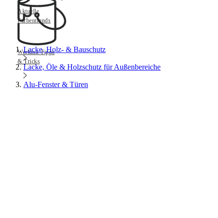
Aktuelle
Farbentrends
Lacke, Holz- & Bauschutz
Werkmit Tipps
& Tricks
Lacke, Öle & Holzschutz für Außenbereiche
Alu-Fenster & Türen