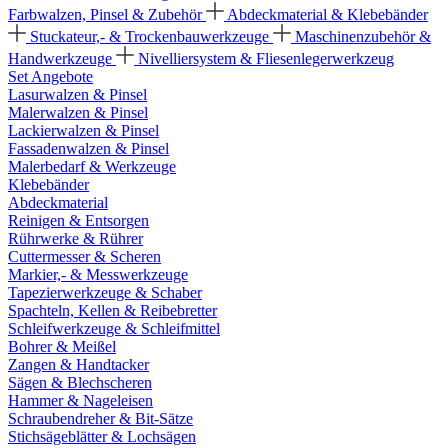
Farbwalzen, Pinsel & Zubehör
Abdeckmaterial & Klebebänder
Stuckateur,- & Trockenbauwerkzeuge
Maschinenzubehör &
Handwerkzeuge
Nivelliersystem & Fliesenlegerwerkzeug
Set Angebote
Lasurwalzen & Pinsel
Malerwalzen & Pinsel
Lackierwalzen & Pinsel
Fassadenwalzen & Pinsel
Malerbedarf & Werkzeuge
Klebebänder
Abdeckmaterial
Reinigen & Entsorgen
Rührwerke & Rührer
Cuttermesser & Scheren
Markier,- & Messwerkzeuge
Tapezierwerkzeuge & Schaber
Spachteln, Kellen & Reibebretter
Schleifwerkzeuge & Schleifmittel
Bohrer & Meißel
Zangen & Handtacker
Sägen & Blechscheren
Hammer & Nageleisen
Schraubendreher & Bit-Sätze
Stichsägeblätter & Lochsägen