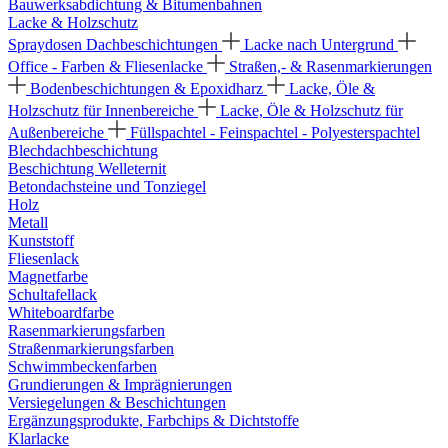
Bauwerksabdichtung & Bitumenbahnen
Lacke & Holzschutz
Spraydosen
Dachbeschichtungen
Lacke nach Untergrund
Office - Farben & Fliesenlacke
Straßen,- & Rasenmarkierungen
Bodenbeschichtungen & Epoxidharz
Lacke, Öle &
Holzschutz für Innenbereiche
Lacke, Öle & Holzschutz für
Außenbereiche
Füllspachtel - Feinspachtel - Polyesterspachtel
Blechdachbeschichtung
Beschichtung Welleternit
Betondachsteine und Tonziegel
Holz
Metall
Kunststoff
Fliesenlack
Magnetfarbe
Schultafellack
Whiteboardfarbe
Rasenmarkierungsfarben
Straßenmarkierungsfarben
Schwimmbeckenfarben
Grundierungen & Imprägnierungen
Versiegelungen & Beschichtungen
Ergänzungsprodukte, Farbchips & Dichtstoffe
Klarlacke