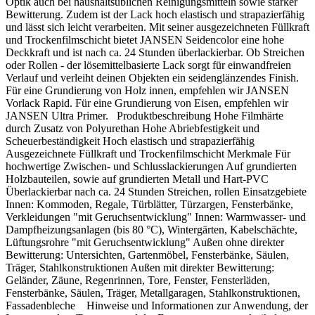
Optik auch bei haushaltsüblichen Reinigungsmitteln sowie starker
Bewitterung. Zudem ist der Lack hoch elastisch und strapazierfähig
und lässt sich leicht verarbeiten. Mit seiner ausgezeichneten Füllkraft
und Trockenfilmschicht bietet JANSEN Seidencolor eine hohe
Deckkraft und ist nach ca. 24 Stunden überlackierbar. Ob Streichen
oder Rollen - der lösemittelbasierte Lack sorgt für einwandfreien
Verlauf und verleiht deinen Objekten ein seidenglänzendes Finish.
Für eine Grundierung von Holz innen, empfehlen wir JANSEN
Vorlack Rapid. Für eine Grundierung von Eisen, empfehlen wir
JANSEN Ultra Primer. Produktbeschreibung Hohe Filmhärte
durch Zusatz von Polyurethan Hohe Abriebfestigkeit und
Scheuerbeständigkeit Hoch elastisch und strapazierfähig
Ausgezeichnete Füllkraft und Trockenfilmschicht Merkmale Für
hochwertige Zwischen- und Schlusslackierungen Auf grundierten
Holzbauteilen, sowie auf grundierten Metall und Hart-PVC
Überlackierbar nach ca. 24 Stunden Streichen, rollen Einsatzgebiete
Innen: Kommoden, Regale, Türblätter, Türzargen, Fensterbänke,
Verkleidungen "mit Geruchsentwicklung" Innen: Warmwasser- und
Dampfheizungsanlagen (bis 80 °C), Wintergärten, Kabelschächte,
Lüftungsrohre "mit Geruchsentwicklung" Außen ohne direkter
Bewitterung: Untersichten, Gartenmöbel, Fensterbänke, Säulen,
Träger, Stahlkonstruktionen Außen mit direkter Bewitterung:
Geländer, Zäune, Regenrinnen, Tore, Fenster, Fensterläden,
Fensterbänke, Säulen, Träger, Metallgaragen, Stahlkonstruktionen,
Fassadenbleche Hinweise und Informationen zur Anwendung, der