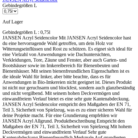
Gebindegrößen L
Auf Lager
Gebindegrößen L :
0,75l
JANSEN Acryl Seidencolor Mit JANSEN Acryl Seidencolor hast
du eine hervorragende Wahl getroffen, um dein Holz vor
Witterungseinflüssen und Rost zu schützen. Es eignet sich ideal für
eine Vielzahl von Anwendungen wie Dachuntersichten,
Verkleidungen, Tore, Zäune und Fenster, aber auch Garten- und
Bootshäuser sowie im Imkereibereich für Bienenbeuten und
Bienenhäuser. Mit seinen bienenfreundlichen Eigenschaften ist es
die ideale Wahl für Imker, aber bitte beachte, dass es für
Anwendungen in Bio-Imkereien nicht geeignet ist. Dieses Produkt
ist nicht nur geruchsarm und blockfest, sondern auch glanzbeständig
und nicht vergilbend. Mit seinem hohen Deckvermögen und
einwandfreiem Verlauf bietet es eine sehr gute Kantenabdeckung.
JANSEN Acryl Seidencolor entspricht den Maßgaben der EN 71,
Teil 3, Sicherheit von Spielzeug, was es zu einer sicheren Wahl für
deine Projekte macht. Für eine Grundierung empfehlen wir
JANSEN Acryl Allgrund. Produktbeschreibung Entspricht den
Maßgaben der EN 71, Teil 3, Sicherheit von Spielzeug Mit hohem
Deckvermögen und einwandfreiem Verlauf Sehr gute
Kantenabdeckung Bienenfreundlich Merkmale Auf grundierten