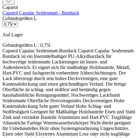
Caparol
Caparol Capalac Seidenmatt - Buntlack
Gebindegrößen L
Auf Lager
Gebindegrößen L :
0,75l
Caparol Capalac Seidenmatt-Buntlack Caparol Capalac Seidenmatt-Buntlack ist ein lösemittelhaltiger PU-Alkydharzlack für hochwertige seidenmatte Lackierungen im Innen- und Außenbereich. Er eignet sich für maßhaltige Holzbauteile, Metall, Hart-PVC und fachgerecht vorbereitete Altbeschichtungen. Der Lack überzeugt durch sein hohes Deckvermögen, eine gute Kantenabdeckung und einen gleichmäßigen Verlauf. Die fertige Oberfläche ist schlag- und stoßfest und beständig gegen haushaltsübliche Reinigungsmittel. Hochwertiges Lackfinish Seidenmatte Oberfläche Hervorragendes Deckvermögen Hohe Kantenabdeckung Sehr guter Verlauf Hohe Schlag- und Stoßfestigkeit Geeignet für Maßhaltige Holzbauteile Eisen und Stahl Zink und verzinkte Bauteile Aluminium und Hart-PVC Tragfähige Altanstriche Farbige Warmwasserheizkörper Nicht direkt geeignet für Unbehandeltes Holz ohne Systemgrundierung Ungeschütztes Eisen oder Stahl Eloxiertes Aluminium Lose oder nicht tragfähige Altanstriche Weiße Heizkörperbeschichtungen Große Innenflächen mit geringer Geruchstoleranz Wichtig vor der Bestellung: Capalac Seidenmatt-Buntlack ist ein Zwischen- und Schlusslack. Abhängig vom Untergrund werden zusätzlich eine Imprägnierung, eine Korrosionsschutzgrundierung oder Capalac Vorlack benötigt. Der Lack darf nicht pauschal direkt auf rohes Holz, Metall oder Hart-PVC aufgetragen werden. Was macht Capalac Seidenmatt-Buntlack besonders? Ruhiger Verlauf Die lange Offenzeit unterstützt das gleichmäßige Verteilen des Lackes. Pinsel- und Rollspuren können dadurch besser verlaufen, sofern Werkzeug, Auftragsmenge und Bedingungen stimmen. Belastbare Oberfläche Die fertige Lackierung ist schlag- und stoßfest, gut reinigungsfähig und kurzfristig gegen schwache Säuren und Laugen beständig. Große Farbtonauswahl Neben ausgewählten Standardfarbtönen stehen über ColorExpress zahlreiche weitere Farbtöne zur Verfügung. Der notwendige Grundierfarbton muss dabei berücksichtigt werden. Passt der Lack zu deinem Projekt? Das Produkt passt, wenn … ein hochwertiges seidenmattes Lackfinish gewünscht ist der Untergrund fachgerecht grundiert werden kann Holz, Metall oder Hart-PVC beschichtet wird eine robuste und reinigungsfähige Oberfläche benötigt wird mit Pinsel, Rolle oder Spritzgerät gearbeitet werden soll Besser ein anderes Produkt wählen, wenn … ein Ein-Topf-Fensterlack gesucht wird eine geruchsarme, wasserverdünnbare Innenlösung benötigt wird nicht maßhaltige Holzbauteile beschichtet werden ein weißer Heizkörperlack benötigt wird der vorhandene Altanstrich nicht sicher tragfähig ist Beschichtungsaufbau auf Holz 1. Holz vorbereiten Das Holz in Faserrichtung schleifen und gründlich reinigen. Harze, Schmutz und andere haftungsmindernde Bestandteile müssen vollständig entfernt werden. Die Holzfeuchte darf bei maßhaltigen Holzbauteilen höchstens 13 % betragen. 2. Passend grundieren Holz im Innenbereich mit Capalac Vorlack grundieren. Maßhaltige Holzbauteile im Außenbereich zunächst mit Capalac Holz-Imprägnier-Grund behandeln und anschließend mit Capalac Vorlack grundieren. 3. Seidenmatt lackieren Je nach Untergrund und Farbton eine Zwischenbeschichtung und anschließend die Schlussbeschichtung mit Capalac Seidenmatt-Buntlack ausführen. Zwischen den Beschichtungsgängen jeweils anschleifen und den Schleifstaub sorgfältig entfernen. Grundierung auf Metall und Hart-PVC Eisen und Stahl Eisen und Stahl vollständig entrosten und reinigen. Im Innenbereich mit Capalac AllGrund grundieren, im Außenbereich sind zwei Grundbeschichtungen mit Capalac AllGrund vorgesehen. Zink und Aluminium Zink fachgerecht vorbereiten und mit Disbon 481 EP-Uniprimer oder Capalac AllGrund grundieren. Aluminium wird mit Capalac AllGrund grundiert. Eloxiertes Aluminium ist nicht geeignet. Hart-PVC und Altanstriche Hart-PVC reinigen, anschleifen und mit Capalac AllGrund grundieren. Tragfähige Altanstriche anschleifen oder anlaugen und Schadstellen passend zum ursprünglichen Untergrund vorbehandeln. Farbtonwahl richtig planen Rot, Orange und Gelb Farbtöne mit geringerem Deckvermögen benötigen eine passend getönte Grundierung. Dadurch wird ein gleichmäßigeres Farbergebnis mit weniger sichtbaren Untergrundunterschieden erreicht. Intensive und dunkle Farbtöne Bei intensiven und dunklen Farbtönen kann vorübergehend Pigmentabrieb auftreten. Abhängig von Nutzung und Farbton kann eine transparente Versiegelung mit Capalac Kunstharz-Klarlack erforderlich sein. Weiß und helle Farbtöne Alkydharzlacke können bei geringer UV-Belastung, Wärme oder chemischen Einflüssen vergilben. Das ist besonders bei weißen und hellen Farbtönen im Innenbereich sichtbar. Sonderfall RAL 9006 Weißaluminium: Für ein möglichst gleichmäßiges Ergebnis ist die Verarbeitung im Hochdruckspritzverfahren vorgesehen. Dem Lack müssen 10 % Capalac PU-Härter zugesetzt werden. Rollen, Streichen und unterschiedliche Auftragsverfahren können sichtbare Farbton- und Effektunterschiede verursachen. Verbrauch und Reichweite Streichen Ca. 70–100 ml/m² je Auftrag. Bei zwei Lackaufträgen reicht 1 Liter rechnerisch für ungefähr 5–7 m² fertige Fläche. Rollen Ca. 80–110 ml/m² je Auftrag. Bei zwei Lackaufträgen reicht 1 Liter rechnerisch für ungefähr 4,5–6 m² fertige Fläche. Aircoat-Spritzen Ca. 120 ml/m² je Auftrag. Bei zwei Lackaufträgen reicht 1 Liter rechnerisch für ungefähr 4 m² fertige Fläche. Die Reichweiten sind theoretische Richtwerte. Untergrund, Profilierung, Kanten, Werkzeug und tatsächliche Schichtdicke beeinflussen den Materialbedarf. Den genauen Verbrauch durch eine Probebeschichtung ermitteln. Verarbeitung und Trocknung Verarbeitung Vor Gebrauch gründlich aufrühren Streichen, rollen oder spritzen Grundierte Flächen anschleifen und reinigen Zwischen den Lackschichten zwischenschleifen Bedingungen Mindesttemperatur: 5 °C Für Material, Untergrund und Umgebungsluft Relative Luftfeuchtigkeit: höchstens 80 % Untergrund muss sauber und trocken sein Trocknung bei 20 °C Staubtrocken nach ca. 4 Stunden Grifffest nach ca. 8–10 Stunden Überspritzbar nach ca. 8–16 Stunden Überstreichbar nach ca. 24 Stunden Häufige Fragen Muss vorher grundiert werden? Ja. Die passende Grundierung richtet sich nach Holz, Eisen, Stahl, Zink, Aluminium oder Hart-PVC. Capalac Seidenmatt-Buntlack ersetzt diese Untergrundgrundierung nicht. Was ist der Unterschied zu BaseTop Venti? BaseTop Venti ist ein diffusionsfähiger Ein-Topf-Lack für Grund-, Zwischen- und Schlussbeschichtungen. Capalac Seidenmatt-Buntlack ist ein universeller Zwischen- und Decklack auf separat grundierten Untergründen. Ist der Lack für Heizkörper geeignet? Ja, für Warmwasserheizkörper in geeigneten Farbtönen. Weiße Farbtöne sind wegen der möglichen Vergilbung auf Heizkörpern nicht vorgesehen. Technische Daten Produkttyp: Zwischen- und Schlusslack M