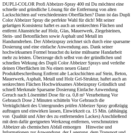
DUPLI-COLOR Profi Abbeizer-Spray 400 ml Du möchtest eine
schnelle und gründliche Lösung für die Entfernung von alten
Lackschichten auf verschiedensten Oberflächen? Dann ist das Dupli
Color Abbeizer Spray die perfekte Wahl für dich! Mit seiner
gelartigen Konsistenz haftet es auch an senkrechten Flächen und
entfernt Altanstriche auf Holz, Glas, Mauerwerk, Ziegelsteinen,
Stein- und Betonflächen sowie Asphalt und Metall im
Handumdrehen. Der Abbeizspray zeichnet sich durch eine sparsame
Dosierung und eine einfache Anwendung aus. Dank seiner
hochwirksamen Formel brauchst du keine mühsame Handarbeit
mehr zu leisten. Überzeuge dich selbst von der gründlichen und
schnellen Wirkung des Dupli Color Abbeizer Sprays und verleihe
deinen Oberflächen im Nu einen neuen Glanz!
Produktbeschreibung Entfernt alte Lackschichten auf Stein, Beton,
Mauerwerk, Asphalt, Metall und Holz Gel-Struktur, haftet auch an
senkrechten Flächen Hochwirksames Abbeizspray Gründlich und
schnell Merkmale Sparsame Dosierung Einfache Anwendung
Geruch nach Lösemittel Dose für ca. 0,8 m² Verarbeitung Vor
Gebrauch Dose 2 Minuten schütteln Vor Gebrauch die
Verträglichkeit des Untergrundes prüfen Abbeizer Spray großzügig
auftragen und einwirken lassen, Einwirkzeit ca. 15 Min. (abhängig
von Qualität und Alter des zu entfernenden Lackes) Anschließend
mit dem dafür geeigneten Werkzeug entfernen, verschmutzten
Abbeizer als chemischen Abfall entsorgen Hinweise und
Informationen zur Anwendung, der Lagerung, dem Transport und