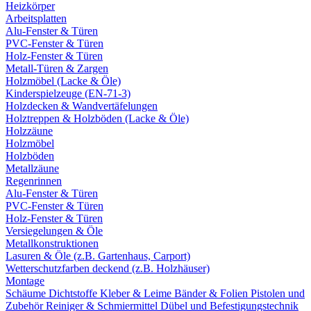
Heizkörper
Arbeitsplatten
Alu-Fenster & Türen
PVC-Fenster & Türen
Holz-Fenster & Türen
Metall-Türen & Zargen
Holzmöbel (Lacke & Öle)
Kinderspielzeuge (EN-71-3)
Holzdecken & Wandvertäfelungen
Holztreppen & Holzböden (Lacke & Öle)
Holzzäune
Holzmöbel
Holzböden
Metallzäune
Regenrinnen
Alu-Fenster & Türen
PVC-Fenster & Türen
Holz-Fenster & Türen
Versiegelungen & Öle
Metallkonstruktionen
Lasuren & Öle (z.B. Gartenhaus, Carport)
Wetterschutzfarben deckend (z.B. Holzhäuser)
Montage
Schäume
Dichtstoffe
Kleber & Leime
Bänder & Folien
Pistolen und
Zubehör
Reiniger & Schmiermittel
Dübel und Befestigungstechnik