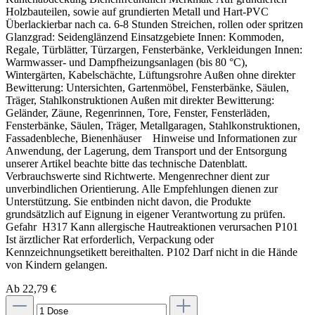
Holzbauteilen, sowie auf grundierten Metall und Hart-PVC
Überlackierbar nach ca. 6-8 Stunden Streichen, rollen oder spritzen
Glanzgrad: Seidenglänzend Einsatzgebiete Innen: Kommoden,
Regale, Türblätter, Türzargen, Fensterbänke, Verkleidungen Innen:
Warmwasser- und Dampfheizungsanlagen (bis 80 °C),
Wintergärten, Kabelschächte, Lüftungsrohre Außen ohne direkter
Bewitterung: Untersichten, Gartenmöbel, Fensterbänke, Säulen,
Träger, Stahlkonstruktionen Außen mit direkter Bewitterung:
Geländer, Zäune, Regenrinnen, Tore, Fenster, Fensterläden,
Fensterbänke, Säulen, Träger, Metallgaragen, Stahlkonstruktionen,
Fassadenbleche, Bienenhäuser Hinweise und Informationen zur
Anwendung, der Lagerung, dem Transport und der Entsorgung
unserer Artikel beachte bitte das technische Datenblatt.
Verbrauchswerte sind Richtwerte. Mengenrechner dient zur
unverbindlichen Orientierung. Alle Empfehlungen dienen zur
Unterstützung. Sie entbinden nicht davon, die Produkte
grundsätzlich auf Eignung in eigener Verantwortung zu prüfen.
Gefahr H317 Kann allergische Hautreaktionen verursachen P101
Ist ärztlicher Rat erforderlich, Verpackung oder
Kennzeichnungsetikett bereithalten. P102 Darf nicht in die Hände
von Kindern gelangen.
Ab 22,79 €