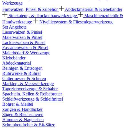
Werkzeuge
Farbwalzen, Pinsel & Zubehör
Abdeckmaterial & Klebebänder
Stuckateur,- & Trockenbauwerkzeuge
Maschinenzubehör &
Handwerkzeuge
Nivelliersystem & Fliesenlegerwerkzeug
Set Angebote
Lasurwalzen & Pinsel
Malerwalzen & Pinsel
Lackierwalzen & Pinsel
Fassadenwalzen & Pinsel
Malerbedarf & Werkzeuge
Klebebänder
Abdeckmaterial
Reinigen & Entsorgen
Rührwerke & Rührer
Cuttermesser & Scheren
Markier,- & Messwerkzeuge
Tapezierwerkzeuge & Schaber
Spachteln, Kellen & Reibebretter
Schleifwerkzeuge & Schleifmittel
Bohrer & Meißel
Zangen & Handtacker
Sägen & Blechscheren
Hammer & Nageleisen
Schraubendreher & Bit-Sätze