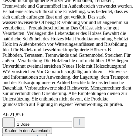
kesseldruckimprägnierte Hölzer wie Fußböden, Terrassen,
Trennwände und Gartenmöbel im Außenbereich verwendet werden.
Es hat eine schwach thixotrope Einstellung, was bedeutet, dass es
sich einfach auftragen lässt und gut verläuft. Das stark
wasserabweisende Öl beugt Rissbildung vor und ist angenehm zu
verarbeiten. Produktbeschreibung Das Öl lässt sich sehr gut
Verarbeiten Verlängert die Lebensdauer des Holzes Bewahrt die
natürliche Schönheit des Holzes Matt Produktanwendung Schützt
Holz im Außenbereich vor Witterungseinflüssen und Rissbildung
Ideal für Nadel- und kesseldruckimprägnierte Hölzer z.B.
Fußböden, Terrassen, Trennwände und Gartenmöbel Streichen Für
außen Verarbeitung Die Holzfeuchte darf nicht über 18 % liegen
Unverdünnt zweimal streichen Neues Holz mit Holzschutzgrund
WV vorstreichen Vor Gebrauch sorgfältig aufrühren Hinweise
und Informationen zur Anwendung, der Lagerung, dem Transport
und der Entsorgung unserer Artikel beachte bitte das technische
Datenblatt. Verbrauchswerte sind Richtwerte. Mengenrechner dient
zur unverbindlichen Orientierung. Alle Empfehlungen dienen zur
Unterstützung. Sie entbinden nicht davon, die Produkte
grundsätzlich auf Eignung in eigener Verantwortung zu prüfen.
Ab 21,85 €
Kaufen
In den Warenkorb