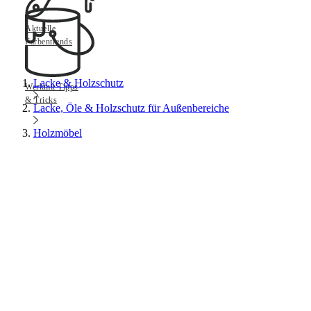
Aktuelle
Farbentrends
Lacke & Holzschutz
Werkmit Tipps
& Tricks
Lacke, Öle & Holzschutz für Außenbereiche
Holzmöbel