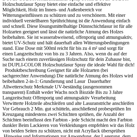
Holzschutzlasur Spray bietet eine einfache und effektive
Möglichkeit, Holz im Innen- und Außenbereich vor
Witterungseinflüssen zu schützen und zu verschönern. Mit einer
individuell verstellbaren Sprührichtung ist die Anwendung einfach
und schnell. Diese lösungsmittelhaltige Dünnschichtlasur ist für alle
Holzarten geeignet und lässt die natürliche Atmung des Holzes
beibehalten. Sie ist wasserabweisend, offenporig und atmungsaktiv,
bietet UV-Schutz und hält dauerhaft allen Witterungsbedingungen
stand. Eine Dose mit 500ml reicht für bis zu 4 m² und sorgt für
einen Langzeitschutz von bis zu 3 Jahren. Also, wenn du auf der
Suche nach einem zuverlässigen Holzschutz für dein Zuhause bist,
ist DUPLI-COLOR Holzschutzlasur Spray die ideale Wahl für dich!
Produktbeschreibung Geeignet für alle Holzarten (bei
sachgerechter Anwendung) Die natürliche Atmung des Holzes wird
beibehalten 2-in-1: Grundierung und Lasur Dauerhafter
Allwetterschutz Merkmale UV-beständig (ausgenommen
transparent) Enthält weder Wachs noch Biozide Bis zu 3 Jahre
Langzeitschutz Offenporig und atmungsaktiv Verarbeitung
Verwitterte Holzteile abschleifen und alte Lasuranstriche anschleifen
Vor Gebrauch 2 Min. gut schütteln, anschließend probesprühen Im
Kreuzgang mindestens zwei Schichten sprühen, die Anzahl der
Schichten beeinflusst den Farbton - jede Schicht macht den Farbton
dunkler Beim Lackieren von Verkleidungen empfehlen wir das Holz
von beiden Seiten zu schützen, nicht mit Acryllack übersprühen
Hinweise und Informationen zur Anwendung, der Lagerung, dem