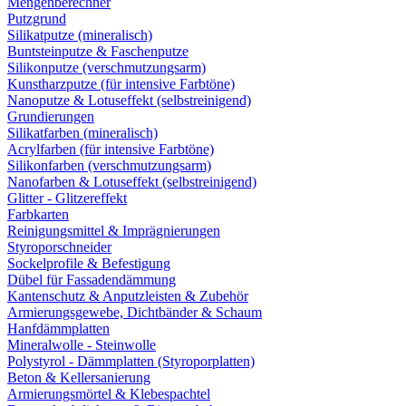
Mengenberechner
Putzgrund
Silikatputze (mineralisch)
Buntsteinputze & Faschenputze
Silikonputze (verschmutzungsarm)
Kunstharzputze (für intensive Farbtöne)
Nanoputze & Lotuseffekt (selbstreinigend)
Grundierungen
Silikatfarben (mineralisch)
Acrylfarben (für intensive Farbtöne)
Silikonfarben (verschmutzungsarm)
Nanofarben & Lotuseffekt (selbstreinigend)
Glitter - Glitzereffekt
Farbkarten
Reinigungsmittel & Imprägnierungen
Styroporschneider
Sockelprofile & Befestigung
Dübel für Fassadendämmung
Kantenschutz & Anputzleisten & Zubehör
Armierungsgewebe, Dichtbänder & Schaum
Hanfdämmplatten
Mineralwolle - Steinwolle
Polystyrol - Dämmplatten (Styroporplatten)
Beton & Kellersanierung
Armierungsmörtel & Klebespachtel