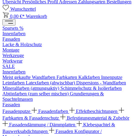
Übersicht
Persönliches Profil
Adressen
Zahlungsarten
Bestellungen
Wunschzettel
0,00 €*
Warenkorb
Sparsets %
Innenfarben
Fassaden
Lacke & Holzschutz
Montage
Werkzeuge
Workwear
SALE
Innenfarben
Meist gekaufte Wandfarben
Farbkarten
Kalkfarben
Innenputze
Leimfarben
Latexfarben (abwischbar)
Dispersions - Wandfarben
Mineralfarben (atmungsaktiv)
Schimmelschutz & Isolierfarben
Abtönfarben (zum selber mischen)
Grundierungen &
Spachtelmassen
Fassaden
Fassadenputze
Fassadenfarben
Effektbeschichtungen
Farbkarten & Fassadenschutz
Befestigungsmaterial & Zubehör
Fassadendämmung / Dämmplatten
Klebespachtel &
Bauwerksabdichtungen
Fassaden Konfigurator /