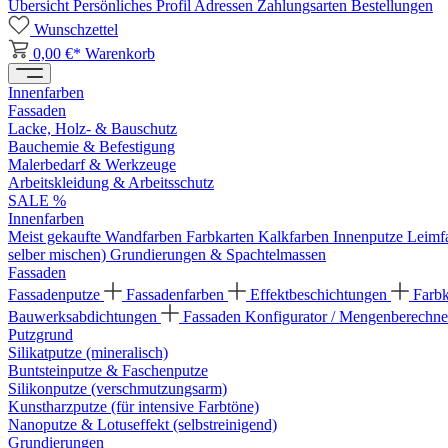
Übersicht
Persönliches Profil
Adressen
Zahlungsarten
Bestellungen
Wunschzettel
0,00 €*
Warenkorb
Innenfarben
Fassaden
Lacke, Holz- & Bauschutz
Bauchemie & Befestigung
Malerbedarf & Werkzeuge
Arbeitskleidung & Arbeitsschutz
SALE %
Innenfarben
Meist gekaufte Wandfarben
Farbkarten
Kalkfarben
Innenputze
Leimf
selber mischen)
Grundierungen & Spachtelmassen
Fassaden
Fassadenputze
Fassadenfarben
Effektbeschichtungen
Farb
Bauwerksabdichtungen
Fassaden Konfigurator / Mengenberechne
Putzgrund
Silikatputze (mineralisch)
Buntsteinputze & Faschenputze
Silikonputze (verschmutzungsarm)
Kunstharzputze (für intensive Farbtöne)
Nanoputze & Lotuseffekt (selbstreinigend)
Grundierungen