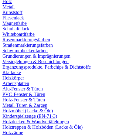
Holz
Metall
Kunststoff
Fliesenlack
Magnetfarbe
Schultafellack
Whiteboardfarbe
Rasenmarkierungsfarben
Straßenmarkierungsfarben
Schwimmbeckenfarben
Grundierungen & Imprägnierungen
Versiegelungen & Beschichtungen
Ergänzungsprodukte, Farbchips & Dichtstoffe
Klarlacke
Heizkörper
Arbeitsplatten
Alu-Fenster & Türen
PVC-Fenster & Türen
Holz-Fenster & Türen
Metall-Türen & Zargen
Holzmöbel (Lacke & Öle)
Kinderspielzeuge (EN-71-3)
Holzdecken & Wandvertäfelungen
Holztreppen & Holzböden (Lacke & Öle)
Holzzäune