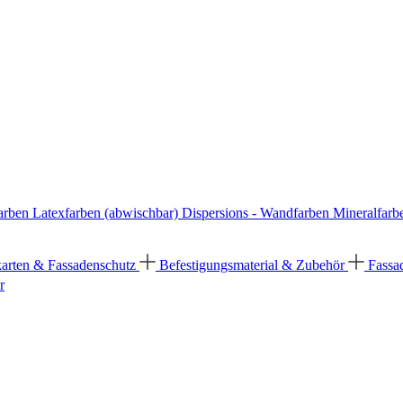
arben
Latexfarben (abwischbar)
Dispersions - Wandfarben
Mineralfarb
karten & Fassadenschutz
Befestigungsmaterial & Zubehör
Fassa
r