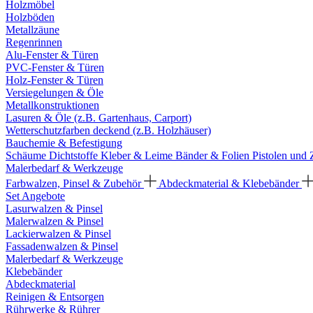
Holzmöbel
Holzböden
Metallzäune
Regenrinnen
Alu-Fenster & Türen
PVC-Fenster & Türen
Holz-Fenster & Türen
Versiegelungen & Öle
Metallkonstruktionen
Lasuren & Öle (z.B. Gartenhaus, Carport)
Wetterschutzfarben deckend (z.B. Holzhäuser)
Bauchemie & Befestigung
Schäume
Dichtstoffe
Kleber & Leime
Bänder & Folien
Pistolen und
Malerbedarf & Werkzeuge
Farbwalzen, Pinsel & Zubehör
Abdeckmaterial & Klebebänder
Set Angebote
Lasurwalzen & Pinsel
Malerwalzen & Pinsel
Lackierwalzen & Pinsel
Fassadenwalzen & Pinsel
Malerbedarf & Werkzeuge
Klebebänder
Abdeckmaterial
Reinigen & Entsorgen
Rührwerke & Rührer