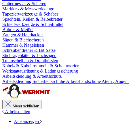
Cuttermesser & Scheren
Markier,- & Messwerkzeuge
Tapezierwerkzeuge & Schaber
Spachteln, Kellen & Reibebretter
Schleifwerkzeuge & Schleifmittel
Bohrer & Meißel
Zangen & Handtacker
Sägen & Blechscheren
Hammer & Nageleisen
Schraubendreher & Bit-Sätze
Stichsägeblätter & Lochsägen
Trennscheiben & Drahtbürsten
Kabel- & Kabeltrommeln & Scheinwerfer
Werkstattausrüstung & Ladungssicherung
Arbeitskleidung & Arbeitsschutz
Arbeitskleidung
Sicherheitsschuhe
Arbeitshandschuhe
Atem-, Augen-
Menü schließen
Arbeitsplatten
Alle anzeigen