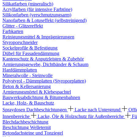
Silikatfarben (mineralisch)
Acrylfarben (für intensive Farbtöne)
Silikonfarben (verschmutzungsarm)
Nanofarben & Lotuseffekt (selbstreinigend)
Glitter - Glitzereffekt
Farbkarten
Reinigungsmittel & Imprägnierungen
Styroporschneider
Sockelprofile & Befestigung
Dübel für Fassadendämmung
Kantenschutz & Anputzleisten & Zubehör
Armierungsgewebe, Dichtbänder & Schaum
Hanfdämmplatten
Mineralwolle - Steinwolle
Polystyrol - Dämmplatten (Styroporplatten)
Beton & Kellersanierung
Armierungsmörtel & Klebespachtel
Bauwerksabdichtung & Bitumenbahnen
Lacke, Holz- & Bauschutz
Spraydosen
Dachbeschichtungen
Lacke nach Untergrund
Offi
Innenbereiche
Lacke, Öle & Holzschutz für Außenbereiche
Fü
Blechdachbeschichtung
Beschichtung Welleternit
Betondachsteine und Tonziegel