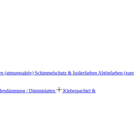
en (atmungsaktiv)
Schimmelschutz & Isolierfarben
Abtönfarben (zum
dendämmung / Dämmplatten
Klebespachtel &