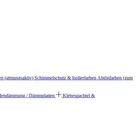
en (atmungsaktiv)
Schimmelschutz & Isolierfarben
Abtönfarben (zum
dendämmung / Dämmplatten
Klebespachtel &