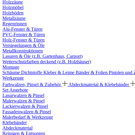
Holzzäune
Holzmöbel
Holzböden
Metallzäune
Regenrinnen
Alu-Fenster & Türen
PVC-Fenster & Türen
Holz-Fenster & Türen
Versiegelungen & Öle
Metallkonstruktionen
Lasuren & Öle (z.B. Gartenhaus, Carport)
Wetterschutzfarben deckend (z.B. Holzhäuser)
Montage
Schäume
Dichtstoffe
Kleber & Leime
Bänder & Folien
Pistolen und
Werkzeuge
Farbwalzen, Pinsel & Zubehör
Abdeckmaterial & Klebebänder
Set Angebote
Lasurwalzen & Pinsel
Malerwalzen & Pinsel
Lackierwalzen & Pinsel
Fassadenwalzen & Pinsel
Malerbedarf & Werkzeuge
Klebebänder
Abdeckmaterial
Reinigen & Entsorgen