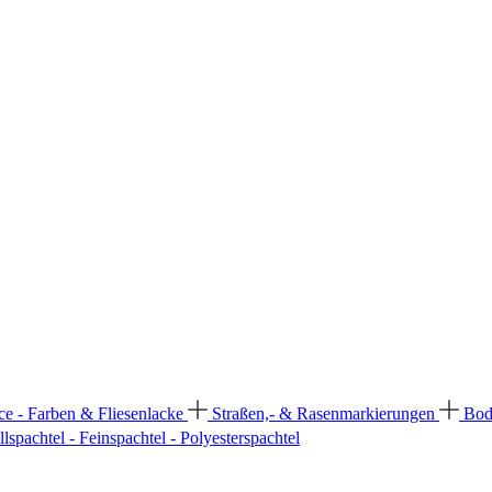
ce - Farben & Fliesenlacke
Straßen,- & Rasenmarkierungen
Bod
llspachtel - Feinspachtel - Polyesterspachtel