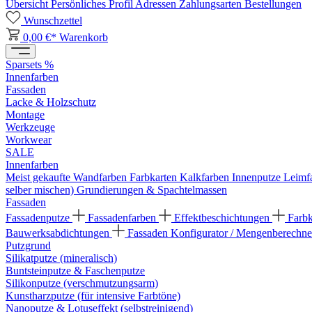
Übersicht
Persönliches Profil
Adressen
Zahlungsarten
Bestellungen
Wunschzettel
0,00 €*
Warenkorb
Sparsets %
Innenfarben
Fassaden
Lacke & Holzschutz
Montage
Werkzeuge
Workwear
SALE
Innenfarben
Meist gekaufte Wandfarben
Farbkarten
Kalkfarben
Innenputze
Leimf
selber mischen)
Grundierungen & Spachtelmassen
Fassaden
Fassadenputze
Fassadenfarben
Effektbeschichtungen
Farb
Bauwerksabdichtungen
Fassaden Konfigurator / Mengenberechne
Putzgrund
Silikatputze (mineralisch)
Buntsteinputze & Faschenputze
Silikonputze (verschmutzungsarm)
Kunstharzputze (für intensive Farbtöne)
Nanoputze & Lotuseffekt (selbstreinigend)