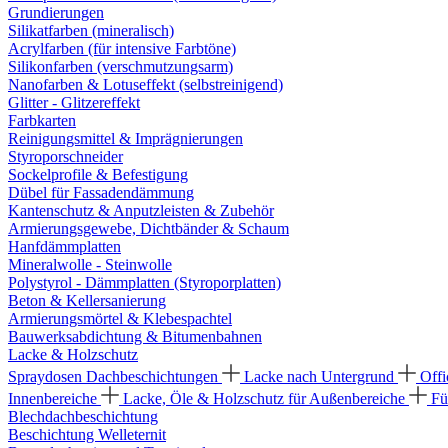
Grundierungen
Silikatfarben (mineralisch)
Acrylfarben (für intensive Farbtöne)
Silikonfarben (verschmutzungsarm)
Nanofarben & Lotuseffekt (selbstreinigend)
Glitter - Glitzereffekt
Farbkarten
Reinigungsmittel & Imprägnierungen
Styroporschneider
Sockelprofile & Befestigung
Dübel für Fassadendämmung
Kantenschutz & Anputzleisten & Zubehör
Armierungsgewebe, Dichtbänder & Schaum
Hanfdämmplatten
Mineralwolle - Steinwolle
Polystyrol - Dämmplatten (Styroporplatten)
Beton & Kellersanierung
Armierungsmörtel & Klebespachtel
Bauwerksabdichtung & Bitumenbahnen
Lacke & Holzschutz
Spraydosen
Dachbeschichtungen
Lacke nach Untergrund
Offi
Innenbereiche
Lacke, Öle & Holzschutz für Außenbereiche
Fü
Blechdachbeschichtung
Beschichtung Welleternit