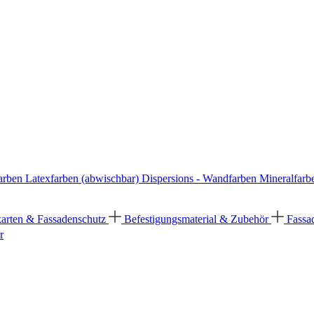
arben
Latexfarben (abwischbar)
Dispersions - Wandfarben
Mineralfarb
karten & Fassadenschutz
Befestigungsmaterial & Zubehör
Fassa
r