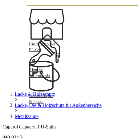
Unsere Werkmit
Filialen
Aktuelle
Farbentrends
Lacke & Holzschutz
Werkmit Tipps
& Tricks
Lacke, Öle & Holzschutz für Außenbereiche
Metallzäune
Caparol Capacryl PU-Satin
040-024.2