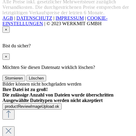
Alle Preise inkl. gesetzlicher Mehrwertsteuer zuzüglich
Versandkosten. Die durchgestrichenen Preise entsprechen der
letztgültigen Verkaufspreise der letzten 6 Monate.
AGB
|
DATENSCHUTZ
|
IMPRESSUM
|
COOKIE-
EINSTELLUNGEN
|
© 2023 WERKMIT GMBH
×
Bist du sicher?
×
Möchten Sie diesen Datensatz wirklich löschen?
Stornieren
Löschen
Bilder können nicht hochgeladen werden
Ihre Datei ist zu groß!
Die zulässige Anzahl von Dateien wurde überschritten
Ausgewählte Dateitypen werden nicht akzeptiert
productReviewImageUpload.ok