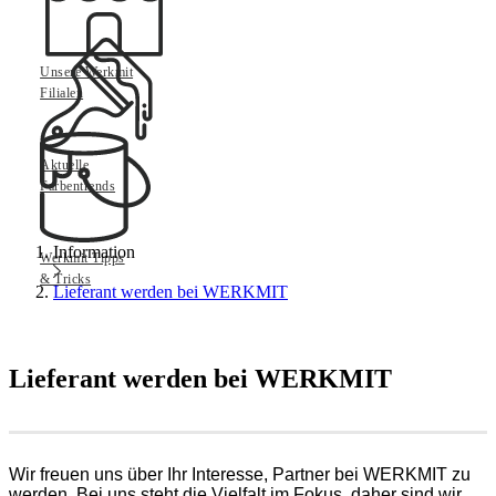
Unsere Werkmit
Filialen
Aktuelle
Farbentrends
Information
Werkmit Tipps
& Tricks
Lieferant werden bei WERKMIT
Lieferant werden bei WERKMIT
Wir freuen uns über Ihr Interesse, Partner bei WERKMIT zu
werden. Bei uns steht die Vielfalt im Fokus, daher sind wir