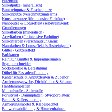
Putzgrund
Silikatputze (mineralisch)
Buntsteinputze & Faschenputze
Silikonputze (verschmutzungsarm)
Kunstharzputze (für intensive Farbtöne)
Nanoputze & Lotuseffekt (selbstreinigend)
Grundierungen
Silikatfarben (mineralisch)
Acrylfarben (für intensive Farbtöne)
Silikonfarben (verschmutzungsarm)
Nanofarben & Lotuseffekt (selbstreinigend)
Glitter - Glitzereffekt
Farbkarten
Reinigungsmittel & Imprägnierungen
Styroporschneider
Sockelprofile & Befestigung
Dübel für Fassadendämmung
Kantenschutz & Anputzleisten & Zubehör
Armierungsgewebe, Dichtbänder & Schaum
Hanfdämmplatten
Mineralwolle - Steinwolle
Polystyrol - Dämmplatten (Styroporplatten)
Beton & Kellersanierung
Armierungsmörtel & Klebespachtel
Bauwerksabdichtung & Bitumenbahnen