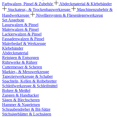
Farbwalzen, Pinsel & Zubehör
Abdeckmaterial & Klebebänder
Stuckateur,- & Trockenbauwerkzeuge
Maschinenzubehör &
Handwerkzeuge
Nivelliersystem & Fliesenlegerwerkzeug
Set Angebote
Lasurwalzen & Pinsel
Malerwalzen & Pinsel
Lackierwalzen & Pinsel
Fassadenwalzen & Pinsel
Malerbedarf & Werkzeuge
Klebebänder
Abdeckmaterial
Reinigen & Entsorgen
Rührwerke & Rührer
Cuttermesser & Scheren
Markier,- & Messwerkzeuge
Tapezierwerkzeuge & Schaber
Spachteln, Kellen & Reibebretter
Schleifwerkzeuge & Schleifmittel
Bohrer & Meißel
Zangen & Handtacker
Sägen & Blechscheren
Hammer & Nageleisen
Schraubendreher & Bit-Sätze
Stichsägeblätter & Lochsägen