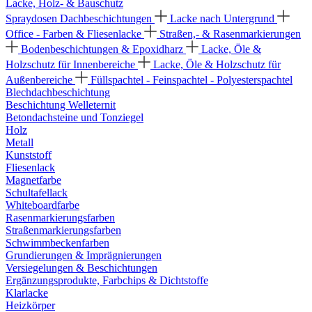
Lacke, Holz- & Bauschutz
Spraydosen
Dachbeschichtungen
Lacke nach Untergrund
Office - Farben & Fliesenlacke
Straßen,- & Rasenmarkierungen
Bodenbeschichtungen & Epoxidharz
Lacke, Öle &
Holzschutz für Innenbereiche
Lacke, Öle & Holzschutz für
Außenbereiche
Füllspachtel - Feinspachtel - Polyesterspachtel
Blechdachbeschichtung
Beschichtung Welleternit
Betondachsteine und Tonziegel
Holz
Metall
Kunststoff
Fliesenlack
Magnetfarbe
Schultafellack
Whiteboardfarbe
Rasenmarkierungsfarben
Straßenmarkierungsfarben
Schwimmbeckenfarben
Grundierungen & Imprägnierungen
Versiegelungen & Beschichtungen
Ergänzungsprodukte, Farbchips & Dichtstoffe
Klarlacke
Heizkörper