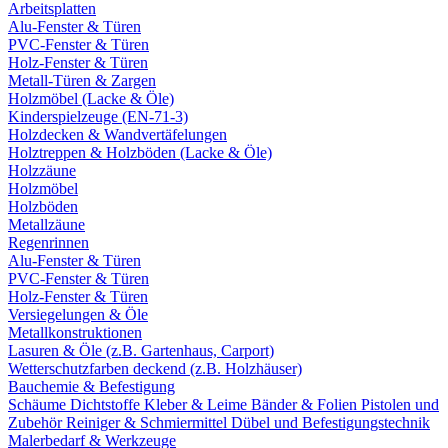
Arbeitsplatten
Alu-Fenster & Türen
PVC-Fenster & Türen
Holz-Fenster & Türen
Metall-Türen & Zargen
Holzmöbel (Lacke & Öle)
Kinderspielzeuge (EN-71-3)
Holzdecken & Wandvertäfelungen
Holztreppen & Holzböden (Lacke & Öle)
Holzzäune
Holzmöbel
Holzböden
Metallzäune
Regenrinnen
Alu-Fenster & Türen
PVC-Fenster & Türen
Holz-Fenster & Türen
Versiegelungen & Öle
Metallkonstruktionen
Lasuren & Öle (z.B. Gartenhaus, Carport)
Wetterschutzfarben deckend (z.B. Holzhäuser)
Bauchemie & Befestigung
Schäume
Dichtstoffe
Kleber & Leime
Bänder & Folien
Pistolen und
Zubehör
Reiniger & Schmiermittel
Dübel und Befestigungstechnik
Malerbedarf & Werkzeuge