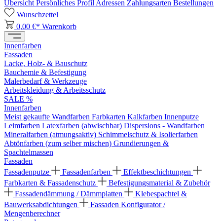
Übersicht
Persönliches Profil
Adressen
Zahlungsarten
Bestellungen
Wunschzettel
0,00 €*
Warenkorb
Innenfarben
Fassaden
Lacke, Holz- & Bauschutz
Bauchemie & Befestigung
Malerbedarf & Werkzeuge
Arbeitskleidung & Arbeitsschutz
SALE %
Innenfarben
Meist gekaufte Wandfarben
Farbkarten
Kalkfarben
Innenputze
Leimfarben
Latexfarben (abwischbar)
Dispersions - Wandfarben
Mineralfarben (atmungsaktiv)
Schimmelschutz & Isolierfarben
Abtönfarben (zum selber mischen)
Grundierungen &
Spachtelmassen
Fassaden
Fassadenputze
Fassadenfarben
Effektbeschichtungen
Farbkarten & Fassadenschutz
Befestigungsmaterial & Zubehör
Fassadendämmung / Dämmplatten
Klebespachtel &
Bauwerksabdichtungen
Fassaden Konfigurator /
Mengenberechner