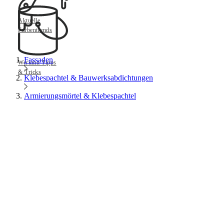
Aktuelle
Farbentrends
Fassaden
Werkmit Tipps
& Tricks
Klebespachtel & Bauwerksabdichtungen
Armierungsmörtel & Klebespachtel