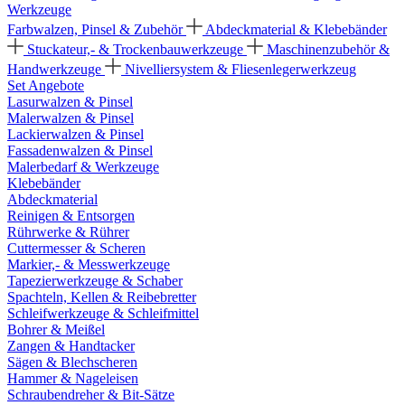
Werkzeuge
Farbwalzen, Pinsel & Zubehör
Abdeckmaterial & Klebebänder
Stuckateur,- & Trockenbauwerkzeuge
Maschinenzubehör &
Handwerkzeuge
Nivelliersystem & Fliesenlegerwerkzeug
Set Angebote
Lasurwalzen & Pinsel
Malerwalzen & Pinsel
Lackierwalzen & Pinsel
Fassadenwalzen & Pinsel
Malerbedarf & Werkzeuge
Klebebänder
Abdeckmaterial
Reinigen & Entsorgen
Rührwerke & Rührer
Cuttermesser & Scheren
Markier,- & Messwerkzeuge
Tapezierwerkzeuge & Schaber
Spachteln, Kellen & Reibebretter
Schleifwerkzeuge & Schleifmittel
Bohrer & Meißel
Zangen & Handtacker
Sägen & Blechscheren
Hammer & Nageleisen
Schraubendreher & Bit-Sätze