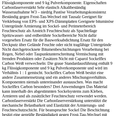
Flüssigkomponente und 9 kg Pulverkomponente. Eigenschaften
Carbonfaserverstärkt Sehr elastisch Alkalibeständig
Wasseraufnahme W3 – niedrig Pastöse Verarbeitungskonsistenz
Beständig gegen Frost-Tau-Wechsel mit Tausalz Geeignet für
Verklebung von EPS- und XPS-Dämmplatten Geeignete bituminöse
Untergründe Armierung im Sockel- und Perimeterbereich
Feuchteschutz als Anstrich Feuchteschutz als Spachtellage
Spritzwasser- und erdberührte Sockelbereiche Nicht dafür
vorgesehen Ersatz für die Bauwerksabdichtung Ersatz für den
Deckputz über Gelände Feuchte oder nicht tragfähige Untergründe
Nicht durchgetrocknete Bitumenbeschichtungen Verarbeitung bei
Regen, Nebel oder Taupunktunterschreitung Vermischung mit
fremden Produkten oder Zusätzen Nicht mit Caparol Sockelflex
Carbon Weiß verwechseln: Die graue Standardausführung enthält 9
kg Flüssigkomponente und 9 kg Pulverkomponente und wird im
Verhältnis 1 : 1 gemischt. Sockelflex Carbon Weiß besitzt eine
andere Zusammensetzung und ein anderes Mischungsverhältnis.
Komponenten niemals untereinander austauschen. Was macht
Sockelflex Carbon besonders? Drei Anwendungen Das Material
kann innerhalb des abgestimmten Sockelsystems zum Kleben,
Armieren und als zusätzlicher Feuchteschutz verwendet werden.
Carbonfaserverstärkt Die Carbonfaserverstärkung unterstützt die
mechanische Belastbarkeit und Elastizität der Armierungs- und
Feuchteschutzschicht. Für beanspruchte Sockel Die Beschichtung
besitzt eine geprüfte Beständigkeit gegen Frost-Tau-Wechsel mit