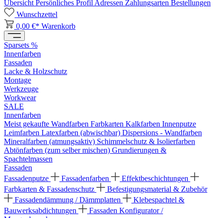
Übersicht
Persönliches Profil
Adressen
Zahlungsarten
Bestellungen
Wunschzettel
0,00 €*
Warenkorb
Sparsets %
Innenfarben
Fassaden
Lacke & Holzschutz
Montage
Werkzeuge
Workwear
SALE
Innenfarben
Meist gekaufte Wandfarben
Farbkarten
Kalkfarben
Innenputze
Leimfarben
Latexfarben (abwischbar)
Dispersions - Wandfarben
Mineralfarben (atmungsaktiv)
Schimmelschutz & Isolierfarben
Abtönfarben (zum selber mischen)
Grundierungen &
Spachtelmassen
Fassaden
Fassadenputze
Fassadenfarben
Effektbeschichtungen
Farbkarten & Fassadenschutz
Befestigungsmaterial & Zubehör
Fassadendämmung / Dämmplatten
Klebespachtel &
Bauwerksabdichtungen
Fassaden Konfigurator /