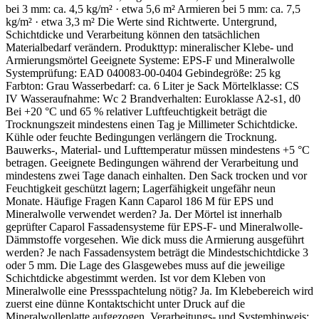
bei 3 mm: ca. 4,5 kg/m² · etwa 5,6 m² Armieren bei 5 mm: ca. 7,5
kg/m² · etwa 3,3 m² Die Werte sind Richtwerte. Untergrund,
Schichtdicke und Verarbeitung können den tatsächlichen
Materialbedarf verändern. Produkttyp: mineralischer Klebe- und
Armierungsmörtel Geeignete Systeme: EPS-F und Mineralwolle
Systemprüfung: EAD 040083-00-0404 Gebindegröße: 25 kg
Farbton: Grau Wasserbedarf: ca. 6 Liter je Sack Mörtelklasse: CS
IV Wasseraufnahme: Wc 2 Brandverhalten: Euroklasse A2-s1, d0
Bei +20 °C und 65 % relativer Luftfeuchtigkeit beträgt die
Trocknungszeit mindestens einen Tag je Millimeter Schichtdicke.
Kühle oder feuchte Bedingungen verlängern die Trocknung.
Bauwerks-, Material- und Lufttemperatur müssen mindestens +5 °C
betragen. Geeignete Bedingungen während der Verarbeitung und
mindestens zwei Tage danach einhalten. Den Sack trocken und vor
Feuchtigkeit geschützt lagern; Lagerfähigkeit ungefähr neun
Monate. Häufige Fragen Kann Caparol 186 M für EPS und
Mineralwolle verwendet werden? Ja. Der Mörtel ist innerhalb
geprüfter Caparol Fassadensysteme für EPS-F- und Mineralwolle-
Dämmstoffe vorgesehen. Wie dick muss die Armierung ausgeführt
werden? Je nach Fassadensystem beträgt die Mindestschichtdicke 3
oder 5 mm. Die Lage des Glasgewebes muss auf die jeweilige
Schichtdicke abgestimmt werden. Ist vor dem Kleben von
Mineralwolle eine Pressspachtelung nötig? Ja. Im Klebebereich wird
zuerst eine dünne Kontaktschicht unter Druck auf die
Mineralwolleplatte aufgezogen. Verarbeitungs- und Systemhinweis: