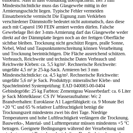
einbetten. Nass in nass vollständig überspachteln. Bei 3 mm
Mindestschichtdicke muss das Glasgewebe mittig in der
Armierungsschicht liegen. Typische Fehler vermeiden
Einsatzbereiche vermischt Die Eignung zum Verkleben
verschiedener Dämmstoffe bedeutet nicht automatisch, dass diese
auch mit Caparol 190 FEIN armiert werden dürfen. Falsche
Gewebelage Bei der 3-mm-Armierung darf das Glasgewebe weder
direkt auf der Dämmplatte liegen noch an der fertigen Oberfläche
sichtbar bleiben. Trocknung nicht geschützt Regen, pralle Sonne,
Nebel, Wind und Taupunktunterschreitung können Verarbeitung
und Trocknung beeinträchtigen. Die Fläche ausreichend schützen.
Verbrauch, Reichweite und technische Daten Verbrauch und
Reichweite Kleben: ca. 5,5 kg/m². Rechnerische Reichweite:
ungefähr 4,5 m² je 25-kg-Sack. Armieren bei 3 mm
Mindestschichtdicke: ca. 4,5 kg/m². Rechnerische Reichweite:
ungefähr 5,6 m² je Sack. Produkttyp: mineralischer Klebe- und
Spachtelmörtel Systemprüfung: EAD 040083-00-0404
Gebindegröße: 25 kg Farbton: Zementgrau Wasserbedarf: ca. 6 Liter
je Sack Mörtelklasse: CS IV Wasseraufnahme: Wc 2
Brandverhalten: Euroklasse A1 Lagerfähigkeit: ca. 9 Monate Bei
+20 °C und 65 % relativer Luftfeuchtigkeit beträgt die
Trocknungszeit mindestens zwei bis drei Tage. Niedrige
Temperaturen und hohe Luftfeuchtigkeit verlängern die Trocknung.
Bauwerks-, Material- und Lufttemperatur müssen mindestens +5 °C
betragen. Geeignete Bedingungen während der Verarbeitung und