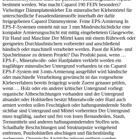
bestimmt werden. Was macht Caparol 190 FEIN besonders?
Vielseitiger Dämmplattenkleber Ein mineralischer Klebemörtel für
unterschiedliche Fassadendämmstoffe innerhalb der dafür
freigegebenen Caparol Dämmsysteme. Feine EPS-Armierung In
EPS-F-Systemen entsteht mit nur 3 mm Mindestschichtdicke eine
kompakte Armierungsschicht mit mittig eingebettetem Glasgewebe.
Für Hand und Maschine Der Mörtel kann mit einem Rührwerk oder
geeigneten Durchlaufmischern vorbereitet und anschließend
händisch oder maschinell verarbeitet werden. Passt die Klebe- und
Spachtelmasse zu deinem Projekt? Das Produkt passt, wenn …
EPS-F-, Mineralwolle- oder Hanfplatten verklebt werden ein
tragfähiger mineralischer Untergrund vorhanden ist ein Caparol
EPS-F-System mit 3-mm-Armierung ausgeführt wird händische
oder maschinelle Verarbeitung gewünscht ist das vorgesehene
Klebeverfahren bereits festgelegt wurde Zuerst genauer prüfen,
wenn … Holz oder ein anderer kritischer Untergrund vorliegt
organische Altbeschichtungen vorhanden sind der Untergrund
absandet oder Hohlstellen besitzt Mineralwolle oder Hanf auch
armiert werden sollen Feuchtigkeit oder haftungsmindernde Stoffe
sichtbar sind Untergrund und Mörtel vorbereiten Der Untergrund
muss tragfähig, sauber und frei von losen Bestandteilen, Staub,
Trennmitteln und anderen haftungsmindernden Stoffen sein.
Schadhafte Beschichtungen und Strukturputze weitgehend
entfernen, Putzhohlstellen abschlagen und flächenbündig
ausbessern. Organische Anstriche müssen entfernt werden.