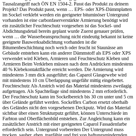
Tausalzangriff nach ÖN EN 1504-2. Passt das Produkt zu deinem
Projekt? Das Produkt passt, wenn … EPS- oder XPS-Dämmplatten
im Sockel verklebt werden ein geeigneter bituminöser Untergrund
vorhanden ist eine carbonfaserverstärkte Armierung benötigt wird
ein zusätzlicher Feuchteschutz vorgesehen ist das Sockel- und
Abdichtungsdetail bereits geplant wurde Zuerst genauer prüfen,
wenn … die Wasserbeanspruchung nicht eindeutig bekannt ist keine
geeignete Bauwerksabdichtung vorhanden ist die
Bitumenbeschichtung noch weich oder feucht ist Staunässe am
Gebäude entstehen kann ein anderer Dämmstoff als EPS oder XPS
verwendet wird Kleben, Armieren und Feuchteschutz Kleben und
Armieren Beim Verkleben müssen nach dem Andrücken mindestens
40 % Klebekontaktfläche erreicht werden. Die Armierung wird
mindestens 3 mm dick ausgeführt; das Caparol Glasgewebe wird
mit mindestens 10 cm Überlappung ungefähr mittig eingebettet.
Feuchteschutz Als Anstrich wird das Material mindestens zweilagig
aufgetragen. Als Spachtellage sind mindestens 2 mm erforderlich.
Der Feuchteschutz kann im Sockelbereich bis 30 cm unter und 5 cm
über Gelände geführt werden. Sockelflex Carbon ersetzt oberhalb
des Geländes nicht den vorgesehenen Deckputz. Wird das Material
sichtbar über einen Strukturputz geführt, können Unterschiede im
Farbton und Oberflächenbild entstehen. Zur Angleichung kann ein
zusätzlicher Anstrich mit einer geeigneten Caparol Fassadenfarbe
erforderlich sein. Untergrund vorbereiten Der Untergrund muss
trocken, sauber, eben, tragfähig und frei von haftungsmindernden