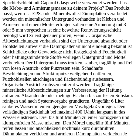
Spachtelschicht mit Caparol Glasgewebe verwendet werden. Passt
die Klebe- und Armierungsmasse zu deinem Projekt? Das Produkt
passt, wenn … EPS- oder Mineralwolle-Dämmplatten verarbeitet
werden ein mineralischer Untergrund vorhanden ist Kleben und
Armieren mit einem Mörtel erfolgen sollen eine Armierung mit 3
oder 5 mm vorgesehen ist eine bewehrte Renovierungsschicht
benötigt wird Zuerst genauer prüfen, wenn … organische
Altbeschichtungen vorhanden sind der Untergrund absandet oder
Hohlstellen aufweist die Dämmplattenart nicht eindeutig bekannt ist
Schichtdicke oder Gewebelage nicht festgelegt sind Feuchtigkeit
oder haftungsmindernde Stoffe vorliegen Untergrund und Mörtel
vorbereiten Der Untergrund muss trocken, sauber, tragfähig und frei
von losen Anstrich- oder Putzresten sein. Schadhafte
Beschichtungen und Strukturputze weitgehend entfernen,
Putzhohlstellen abschlagen und flächenbündig ausbessern.
Organische Anstriche müssen entfernt werden. Tragfähige
mineralische Altbeschichtungen zur Verbesserung der Haftung
aufrauen. Absandende oder mehlige Flächen bis zur festen Substanz
reinigen und nach Systemvorgabe grundieren. Ungefähr 6 Liter
sauberes Wasser in einem geeigneten Mischgefäß vorlegen. Den
vollständigen Sackinhalt bei maximal 400 U/min langsam in das
Wasser einstreuen. Drei bis fünf Minuten zu einer homogenen und
klumpenfreien Masse mischen. Den Mörtel ungefähr fünf Minuten
reifen lassen und anschließend nochmals kurz durchrühren.
Dämmplatten verkleben und armieren Dämmplatten verkleben Je