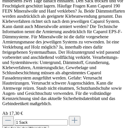
mindestens zwei Tage danach einhalten. Den Sack trocken und vor
Feuchtigkeit geschützt lagern. Häufige Fragen Kann Caparol 190
FEIN Mineralwolle und Hanf verkleben? Ja. Beide Dämmstoffarten
werden ausdrücklich als geeignete Klebeanwendung genannt. Das
Klebeverfahren richtet sich nach dem jeweiligen Caparol System.
Kann damit auch Mineralwolle armiert werden? Die Technische
Information nennt die Armierung ausdrücklich für Caparol EPS-F-
Dämmsysteme. Für Mineralwolle ist die dafür vorgesehene
Armierungsmasse des jeweiligen Systems zu verwenden. Ist eine
Verklebung auf Holz möglich? Ja, innerhalb eines dafür
freigegebenen Systemaufbaus. Der Holzuntergrund wird passend
vorbereitet und anschließend vollflächig verklebt. Verarbeitungs-
und Systemhinweis: Untergrund, Dämmstoff, Grundierung,
Klebeverfahren, Armierungsdicke, Gewebelage und
Schlussbeschichtung müssen als abgestimmtes Caparol
Fassadensystem ausgeführt werden. Gefahr: Verursacht
Hautreizungen. Verursacht schwere Augenschäden. Kann die
Atemwege reizen. Staub nicht einatmen, Schutzhandschuhe sowie
Augen- und Gesichtsschutz verwenden. Für die vollständige
Kennzeichnung sind das aktuelle Sicherheitsdatenblatt und das
Gebindeetikett maßgeblich.
Ab 17,30 €