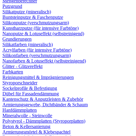
Mengenberechner
Putzgrund
Silikatputze (mineralisch)
Buntsteinputze & Faschenputze
Silikonputze (verschmutzungsarm)
Kunstharzputze (für intensive Farbtöne)
Nanoputze & Lotuseffekt (selbstreinigend)
Grundierungen
Silikatfarben (mineralisch)
Acrylfarben (für intensive Farbtöne)
Silikonfarben (verschmutzungsarm)
Nanofarben & Lotuseffekt (selbstreinigend)
Glitter - Glitzereffekt
Farbkarten
Reinigungsmittel & Imprägnierungen
Styroporschneider
Sockelprofile & Befestigung
Dübel für Fassadendämmung
Kantenschutz & Anputzleisten & Zubehör
Armierungsgewebe, Dichtbänder & Schaum
Hanfdämmplatten
Mineralwolle - Steinwolle
Polystyrol - Dämmplatten (Styroporplatten)
Beton & Kellersanierung
Armierungsmörtel & Klebespachtel