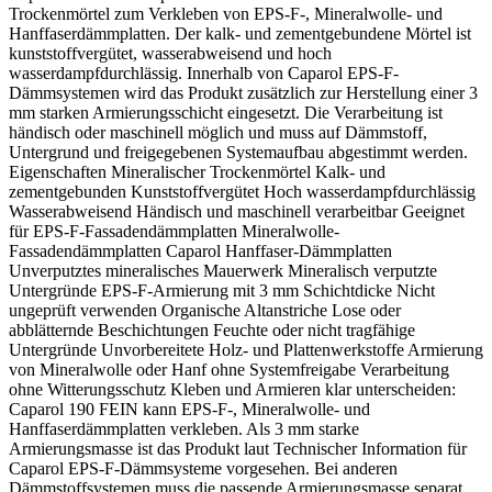
Trockenmörtel zum Verkleben von EPS-F-, Mineralwolle- und
Hanffaserdämmplatten. Der kalk- und zementgebundene Mörtel ist
kunststoffvergütet, wasserabweisend und hoch
wasserdampfdurchlässig. Innerhalb von Caparol EPS-F-
Dämmsystemen wird das Produkt zusätzlich zur Herstellung einer 3
mm starken Armierungsschicht eingesetzt. Die Verarbeitung ist
händisch oder maschinell möglich und muss auf Dämmstoff,
Untergrund und freigegebenen Systemaufbau abgestimmt werden.
Eigenschaften Mineralischer Trockenmörtel Kalk- und
zementgebunden Kunststoffvergütet Hoch wasserdampfdurchlässig
Wasserabweisend Händisch und maschinell verarbeitbar Geeignet
für EPS-F-Fassadendämmplatten Mineralwolle-
Fassadendämmplatten Caparol Hanffaser-Dämmplatten
Unverputztes mineralisches Mauerwerk Mineralisch verputzte
Untergründe EPS-F-Armierung mit 3 mm Schichtdicke Nicht
ungeprüft verwenden Organische Altanstriche Lose oder
abblätternde Beschichtungen Feuchte oder nicht tragfähige
Untergründe Unvorbereitete Holz- und Plattenwerkstoffe Armierung
von Mineralwolle oder Hanf ohne Systemfreigabe Verarbeitung
ohne Witterungsschutz Kleben und Armieren klar unterscheiden:
Caparol 190 FEIN kann EPS-F-, Mineralwolle- und
Hanffaserdämmplatten verkleben. Als 3 mm starke
Armierungsmasse ist das Produkt laut Technischer Information für
Caparol EPS-F-Dämmsysteme vorgesehen. Bei anderen
Dämmstoffsystemen muss die passende Armierungsmasse separat