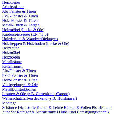
Heizkörper
Arbeitsplatten
Alu-Fenster & Türen
PVC-Fenster & Türen
Holz-Fenster & Türen
Metall-Türen & Zargen
Holzmöbel (Lacke & Öle)
Kinderspielzeuge (EN-71-3)
Holzdecken & Wandvertäfelungen
Holztreppen & Holzböden (Lacke & Öle)
Holzzäune
Holzmöbel
Holzböden
Metallzäune
Regenrinnen
Alu-Fenster & Türen
PVC-Fenster & Türen
Holz-Fenster & Türen
Versiegelungen & Öle
Metallkonstruktionen
Lasuren & Öle (z.B. Gartenhaus, Carport)
Wetterschutzfarben deckend (z.B. Holzhäuser)
Montage
Schäume
Dichtstoffe
Kleber & Leime
Bänder & Folien
Pistolen und
Zubehör
Reiniger & Schmiermittel
Dübel und Befestigungstechnik