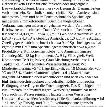
Carbon ist kein Ersatz für eine fehlende oder ungeeignete
Bauwerksabdichtung. Diese muss vor Beginn der Dämmarbeiten
vorhanden sein. Schichtdicke unterschritten Beim Armieren sind
mindestens 3 mm und beim Feuchteschutz als Spachtellage
mindestens 2 mm erforderlich. Auch die vorgegebenen
Verbrauchsmengen müssen eingehalten werden. Verbrauch,
Reichweite und technische Daten Verbrauch und Reichweite
Kleben: ca. 4,0 kg/m² · etwa 4,5 m² je Gebinde Armieren: ca. 4,2
kg/m² · etwa 4,3 m² je Gebinde Anstrich: ca. 1,0 kg/m² je Auftrag
Zweilagiger Anstrich: rechnerisch etwa 9 m² Spachtellage: ca. 1,4
kg/m² je mm Bei 2 mm Spachtellage: rechnerisch etwa 6,4 m²
Produkttyp: 2-Komponenten-Klebe- und Armierungsmasse
Gebindegröße: 18 kg Komponente A: 9 kg Flüssigkeit, Weiß
Komponente B: 9 kg Pulver, Grau Mischungsverhältnis: 1 : 1
Topfzeit: ca. 45–60 Minuten Wasserdurchlässigkeit: W3
Mindesttemperatur: +5 °C Lagerfähigkeit: ca. 18 Monate Bei +20
°C und 65 % relativer Luftfeuchtigkeit ist das Material nach
ungefähr 24 Stunden oberflächentrocken und nach etwa vier bis
fünf Tagen durchgetrocknet und belastbar. Kühle und feuchte
Bedingungen verlängern die Trocknungszeit. Das Kombigebinde
kühl, trocken und frostfrei lagern. Werkzeuge unmittelbar nach
Gebrauch mit Wasser reinigen. Häufige Fragen Was ist der
Unterschied zur weißen Ausführung? Die Standardausführung wird
1 : 1 aus 9 kg Flüssig- und 9 kg Pulverkomponente gemischt.