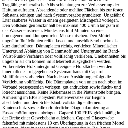
Tragfähige mineralische Altbeschichtungen zur Verbesserung der
Haftung aufrauen. Absandende oder mehlige Flächen bis zur festen
Substanz reinigen und nach Systemvorgabe grundieren. Ungefähr 6
Liter sauberes Wasser in einem geeigneten Mischgefäß vorlegen.
Den vollständigen Sackinhalt bei maximal 400 U/min langsam in
das Wasser einstreuen. Mindestens fünf Minuten zu einer
homogenen und klumpenfreien Masse mischen. Den Mörtel
ungefähr fünf Minuten reifen lassen und anschließend nochmals
kurz durchrühren. Dämmplatten richtig verkleben Mineralischer
Untergrund Abhängig von Dämmstoff und Untergrund im Rand-
Wulst-Punkt-Verfahren oder vollflächig verkleben. Unebenheiten bis
ungefähr ±1 cm können im Kleberbett ausgeglichen werden.
Vorbereiteter Holzuntergrund Geeignete Holzflächen werden
innerhalb des freigegebenen Systemaufbaus mit Caparol
MultiPrimer vorbereitet. Nach dessen Aushärtung erfolgt die
Verklebung vollflächig. Die Dämmplatten von unten nach oben im
Verband pressgestoßen verlegen, gut andrücken sowie flucht- und
lotrecht ausrichten. Keine Klebemasse in die Plattenstöße bringen.
Armierung im EPS-F-System Plattenversätze vor Beginn
abschleifen und den Schleifstaub vollständig entfernen.
Kantenschutz sowie die erforderliche Diagonalarmierung an
Fassadenöffnungen anbringen. Caparol 190 FEIN gleichmäßig in
der Breite einer Gewebebahn aufziehen. Caparol Glasgewebe
faltenfrei mit mindestens 10 cm Überlappung in den frischen Mörtel