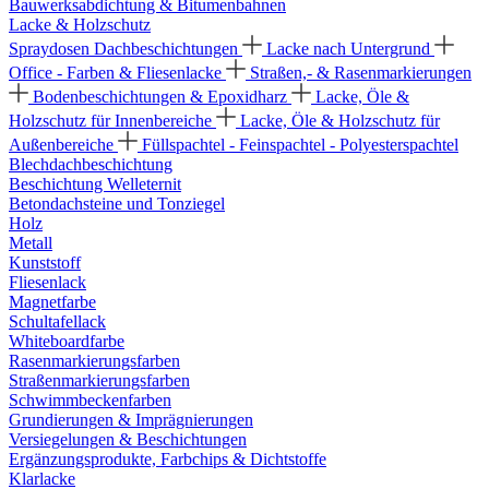
Bauwerksabdichtung & Bitumenbahnen
Lacke & Holzschutz
Spraydosen
Dachbeschichtungen
Lacke nach Untergrund
Office - Farben & Fliesenlacke
Straßen,- & Rasenmarkierungen
Bodenbeschichtungen & Epoxidharz
Lacke, Öle &
Holzschutz für Innenbereiche
Lacke, Öle & Holzschutz für
Außenbereiche
Füllspachtel - Feinspachtel - Polyesterspachtel
Blechdachbeschichtung
Beschichtung Welleternit
Betondachsteine und Tonziegel
Holz
Metall
Kunststoff
Fliesenlack
Magnetfarbe
Schultafellack
Whiteboardfarbe
Rasenmarkierungsfarben
Straßenmarkierungsfarben
Schwimmbeckenfarben
Grundierungen & Imprägnierungen
Versiegelungen & Beschichtungen
Ergänzungsprodukte, Farbchips & Dichtstoffe
Klarlacke