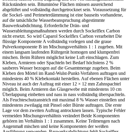
Rückständen sein. Bituminöse Flächen müssen ausreichend
abgelüftet und vollständig durchgetrocknet sein. Voraussetzung für
die Sockel- und Perimeterdämmung ist eine bauseits vorhandene,
auf die tatsächliche Wasserbeanspruchung abgestimmte
Bauwerksabdichtung. Erforderliche Drän- und
Wasserableitungsmaßnahmen werden durch Sockelflex Carbon
nicht ersetzt. So wird Caparol Sockelflex Carbon verarbeitet Die
flüssige Komponente A vollständig vorlegen und die graue
Pulverkomponente B im Mischungsverhältnis 1 : 1 zugeben. Mit
einem langsam laufenden Rührgerät homogen und klumpenfrei
mischen. Beim Rühren möglichst keine Luft einschlagen. Zum
Kleben, Armieren oder Spachteln bei Bedarf höchstens 2 %
sauberes Wasser bezogen auf die Gesamtmenge zugeben. Beim
Kleben den Mörtel im Rand-Wulst-Punkt-Verfahren auftragen und
mindestens 40 % Klebekontakt herstellen. Auf ebenen Flächen unter
Niveau ist auch der Auftrag mit einer 12 × 12 mm Zahnspachtel
möglich. Beim Armieren das Glasgewebe mit mindestens 10 cm
Überlappung einbetten und nass in nass vollständig überspachteln.
Als Feuchteschutzanstrich mit maximal 8 % Wasser einstellen und
mindestens zweilagig mit Pinsel oder Bürste auftragen. Die erste
Lage vor dem zweiten Auftrag antrocknen lassen. Typische Fehler
vermeiden Mischungsverhältnis verändert Beide Komponenten
gehören im Verhältnis 1 : 1 zusammen. Keine Teilmengen nach
Augenmaß mischen und keine Komponenten der weißen
Ausführung verwenden. Bauwerksabdichtung fehlt Sockelflex