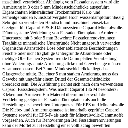
maschinell verarbeitbar. Abhängig vom Fassadensystem wird die
Armierung in 3 oder 5 mm Mindestschichtdicke ausgeführt.
Eigenschaften Mineralischer Trockenmörtel Kalk- und
zementgebunden Kunststoffvergütet Hoch wasserdampfdurchlässig
Sehr gut zu verarbeiten Händisch und maschinell einsetzbar
Geeignet für Caparol EPS-F-Dämmsysteme Caparol Mineralwolle-
Dämmsysteme Verklebung von Fassadendämmplatten Armierte
Unterputze mit 3 oder 5 mm Bewehrte Fassadenrenovierungen
Tragfähige mineralische Untergründe Nicht ungeprüft verwenden
Organische Altanstriche Lose oder abblätternde Beschichtungen
Feuchte oder nicht tragfähige Untergründe Absandende oder
mehlige Oberflächen Systemfremde Dämmplatten Verarbeitung
ohne Witterungsschutz Armierungsdicke und Gewebelage müssen
zusammenpassen: Bei 3 mm Mindestschichtdicke liegt das
Glasgewebe mittig. Bei einer 5 mm starken Armierung muss das
Gewebe mit ungefähr einem Drittel der Gesamtschichtdicke
überdeckt sein. Die Ausführung richtet sich nach dem verwendeten
Caparol Fassadensystem. Was macht Caparol 186 M besonders?
Kleben und Armieren Ein Material übernimmt sowohl die
Verklebung geeigneter Fassadendämmplatten als auch die
Herstellung des bewehrten Unterputzes. Für EPS und Mineralwolle
Die Klebe- und Armierungsmasse ist innerhalb geprüfter Caparol
Systeme sowohl für EPS-F- als auch für Mineralwolle-Dämmstoffe
vorgesehen. Auch für Renovierungen Bei Fassadenrenovierungen
kann der Mörtel zur Herstellung einer vollflächig bewehrten