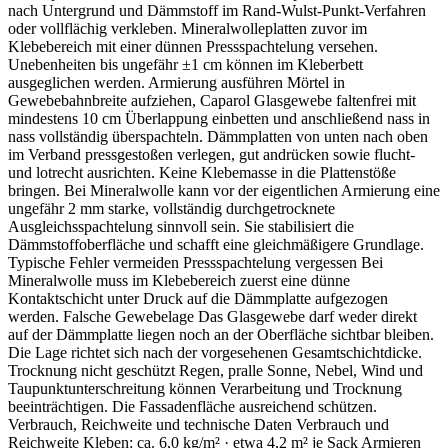
nach Untergrund und Dämmstoff im Rand-Wulst-Punkt-Verfahren
oder vollflächig verkleben. Mineralwolleplatten zuvor im
Klebebereich mit einer dünnen Pressspachtelung versehen.
Unebenheiten bis ungefähr ±1 cm können im Kleberbett
ausgeglichen werden. Armierung ausführen Mörtel in
Gewebebahnbreite aufziehen, Caparol Glasgewebe faltenfrei mit
mindestens 10 cm Überlappung einbetten und anschließend nass in
nass vollständig überspachteln. Dämmplatten von unten nach oben
im Verband pressgestoßen verlegen, gut andrücken sowie flucht-
und lotrecht ausrichten. Keine Klebemasse in die Plattenstöße
bringen. Bei Mineralwolle kann vor der eigentlichen Armierung eine
ungefähr 2 mm starke, vollständig durchgetrocknete
Ausgleichsspachtelung sinnvoll sein. Sie stabilisiert die
Dämmstoffoberfläche und schafft eine gleichmäßigere Grundlage.
Typische Fehler vermeiden Pressspachtelung vergessen Bei
Mineralwolle muss im Klebebereich zuerst eine dünne
Kontaktschicht unter Druck auf die Dämmplatte aufgezogen
werden. Falsche Gewebelage Das Glasgewebe darf weder direkt
auf der Dämmplatte liegen noch an der Oberfläche sichtbar bleiben.
Die Lage richtet sich nach der vorgesehenen Gesamtschichtdicke.
Trocknung nicht geschützt Regen, pralle Sonne, Nebel, Wind und
Taupunktunterschreitung können Verarbeitung und Trocknung
beeinträchtigen. Die Fassadenfläche ausreichend schützen.
Verbrauch, Reichweite und technische Daten Verbrauch und
Reichweite Kleben: ca. 6,0 kg/m² · etwa 4,2 m² je Sack Armieren