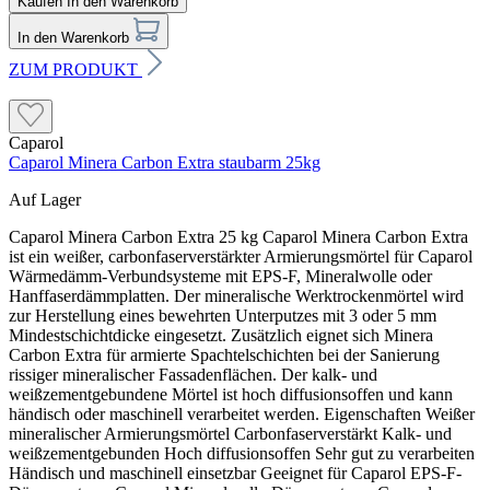
Kaufen
In den Warenkorb
In den Warenkorb
ZUM PRODUKT
Caparol
Caparol Minera Carbon Extra staubarm 25kg
Auf Lager
Caparol Minera Carbon Extra 25 kg Caparol Minera Carbon Extra ist ein weißer, carbonfaserverstärkter Armierungsmörtel für Caparol Wärmedämm-Verbundsysteme mit EPS-F, Mineralwolle oder Hanffaserdämmplatten. Der mineralische Werktrockenmörtel wird zur Herstellung eines bewehrten Unterputzes mit 3 oder 5 mm Mindestschichtdicke eingesetzt. Zusätzlich eignet sich Minera Carbon Extra für armierte Spachtelschichten bei der Sanierung rissiger mineralischer Fassadenflächen. Der kalk- und weißzementgebundene Mörtel ist hoch diffusionsoffen und kann händisch oder maschinell verarbeitet werden. Eigenschaften Weißer mineralischer Armierungsmörtel Carbonfaserverstärkt Kalk- und weißzementgebunden Hoch diffusionsoffen Sehr gut zu verarbeiten Händisch und maschinell einsetzbar Geeignet für Caparol EPS-F-Dämmsysteme Caparol Mineralwolle-Dämmsysteme Caparol Hanffaser-Dämmsysteme Armierte Unterputze mit 3 oder 5 mm Unverputztes mineralisches Mauerwerk Rissige mineralische Fassadenflächen Nicht dafür vorgesehen Verklebung von Dämmplatten Organische Altanstriche Feuchte oder nicht tragfähige Untergründe Lose oder abblätternde Putzschichten Waagrechte Flächen mit Wasserbelastung Verarbeitung ohne geeigneten Witterungsschutz Minera Carbon Extra ist eine Armierungsmasse und kein Dämmplattenkleber: Die aktuelle Technische Information beschreibt ausschließlich die Herstellung armierter Unterputze und bewehrter Spachtelschichten. Für die Verklebung der Dämmplatten muss der zum jeweiligen Caparol Dämmsystem gehörende Klebemörtel verwendet werden. Was macht Caparol Minera Carbon Extra besonders? Carbonfaserverstärkt Die Carbonfasern unterstützen die mechanische Belastbarkeit der bewehrten Spachtel- und Armierungsschicht. Für mehrere Dämmstoffsysteme Der Armierungsmörtel ist innerhalb geprüfter Caparol Systeme für EPS-F-, Mineralwolle- und Hanffaserdämmplatten vorgesehen. Auch für Fassadensanierungen Auf geeigneten rissigen mineralischen Untergründen kann eine vollflächig bewehrte Spachtelschicht hergestellt werden. Passt der Armierungsmörtel zu deinem Projekt? Das Produkt passt, wenn … ein Caparol EPS-, Mineralwolle- oder Hanfsystem armiert wird eine 3 oder 5 mm starke Armierung vorgesehen ist ein weißer mineralischer Unterputz gewünscht ist eine bewehrte Fassadensanierung ausgeführt wird händische oder maschinelle Verarbeitung geplant ist Zuerst genauer prüfen, wenn … Dämmplatten zusätzlich verklebt werden müssen organische Altbeschichtungen vorhanden sind der Untergrund absandet oder Hohlstellen besitzt Rissursache und Tragfähigkeit nicht bekannt sind Schichtdicke oder Gewebelage nicht festgelegt wurden Untergrund vorbereiten Der Untergrund muss trocken, sauber, tragfähig und frei von losen Anstrich- oder Putzresten sein. Schadhafte und abblätternde mineralische Beschichtungen sowie Strukturputze weitgehend entfernen. Putzhohlstellen abschlagen und mit einem geeigneten Mörtel flächenbündig ausbessern. Absandende oder mehlige mineralische Flächen bis zur festen Substanz reinigen und mit Caparol Primalon Tiefgrund LF grundieren. Organische Anstriche müssen vollständig entfernt werden. Tragfähige mineralische Altbeschichtungen vor der Spachtelung aufrauen, um die Haftung zu verbessern. Mörtel richtig anmischen Ungefähr 7 Liter sauberes, kaltes Wasser in einem geeigneten Mischgefäß vorlegen. Den vollständigen Sackinhalt mit einem langsam laufenden Rührwerk klumpenfrei anmischen. Den Mörtel ungefähr zehn Minuten reifen lassen. Anschließend nochmals gründlich durchrühren und die Konsistenz bei Bedarf mit wenig Wasser nachstellen. Bereits angesteiftes Material nicht erneut mit Wasser verdünnen oder wieder verarbeitbar machen. Armierungsschicht richtig ausführen Versätze an Dämmplattenstößen abschleifen und den Schleifstaub vollständig entfernen. Größere Unebenheiten zuvor ausgleichen. Kantenschutzprofile und erforderliche Diagonalarmierungen an Fassadenöffnungen anbringen. Minera Carbon Extra in Gewebebahnbreite mit ungefähr zwei Dritteln der vorgesehenen Gesamtschichtdicke aufziehen. Caparol Glasgewebe faltenfrei mit mindestens 10 cm Überlappung in den frischen Mörtel eindrücken. Nass in nass vollständig überspachteln, bis das Glasgewebe vollflächig abgedeckt ist. Armierung mit 3 mm Bei 3 mm Mindestschichtdicke muss das Caparol Glasgewebe mittig in der Armierungsschicht liegen. Armierung mit 5 mm Bei 5 mm Mindestschichtdicke muss das Gewebe mit ungefähr einem Drittel der Gesamtschichtdicke überdeckt sein. Typische Fehler vermeiden Als Klebemörtel verwendet Die Technische Information beschreibt Minera Carbon Extra als Armierungsmörtel. Die Dämmplattenverklebung benötigt einen separat freigegebenen Caparol Kleber. Gewebe falsch positioniert Das Glasgewebe darf weder direkt am Dämmstoff liegen noch an der Oberfläche sichtbar bleiben. Seine Lage richtet sich nach der Gesamtschichtdicke. Ausgleichsschicht noch feucht Eine vorhandene Ausgleichsspachtelung muss vollständig durchgetrocknet sein, bevor die eigentliche Armierungsschicht aufgetragen wird. Verbrauch, Reichweite und Trocknung Armierung mit 3 mm Richtverbrauch: ca. 4,5 kg/m². Ein 25-kg-Sack reicht rechnerisch für ungefähr 5,6 m². Armierung mit 5 mm Richtverbrauch: ca. 7,5 kg/m². Ein 25-kg-Sack reicht rechnerisch für ungefähr 3,3 m². Die Verbrauchswerte sind Richtwerte. Untergrundebenheit, tatsächliche Schichtdicke und Verarbeitung können den Bedarf verändern. Den exakten Verbrauch über eine Probefläche ermitteln. Bei +20 °C und 65 % relativer Luftfeuchtigkeit beträgt die Trockenzeit mindestens zwei bis drei Tage. Niedrige Temperaturen und hohe Luftfeuchtigkeit verlängern die Trocknung. Technische Daten Produkttyp: mineralischer Armierungsmörtel Bindemittel: Kalk und Weißzement Farbton: Weiß Gebindegröße: 25 kg Systemprüfung: EAD 040083-00-0404 Mörtelklasse: CS IV Festmörtelrohdichte: ca. 1,40 g/cm³ Haftzugfestigkeit: mindestens 0,50 N/mm² Wasseraufnahme: Klasse Wc 2 Wasserdampfdurchlässigkeit µ: ca. 50 Brandverhalten: Euroklasse A2-s1, d0 Wasserbedarf: ca. 7 Liter je Sack Bauwerks-, Material- und Lufttemperatur müssen während der Verarbeitung mindestens +5 °C betragen. Die Fläche bei Sonne, Regen, Nebel, Wind, Taupunktunterschreitung und drohendem Nachtfrost ausreichend schützen. Geeignete Bedingungen mindestens zwei Tage nach dem Auftrag einhalten. Den Sack trocken und vor Feuchtigkeit geschützt lagern. Originalverschlossen ist das Produkt ungefähr zwölf Monate lagerfähig. Werkzeuge unmittelbar nach Gebrauch mit Wasser reinigen. Häufige Fragen Kann Caparol Minera Carbon Extra zum Kleben verwendet werden? Die aktuelle Technische Information beschreibt das Produkt ausschließlich als Armierungsmörtel. Für die Dämmplattenverklebung ist der passende Kleber des jeweiligen Caparol Systems erforderlich. Für welche Dämmstoffe ist der Armierungsmörtel geeignet? Für EPS-F-, Mineralwolle- und Hanffaserdämmplatten innerhalb der dafür geprüften Caparol Wärmedämm-Verbundsysteme. Wie dick wird die Armierung ausgeführt? Je nach System beträgt die Mindestschichtdicke 3 oder 5 mm. Die Lage des Glasgewebes muss an die jeweilige Schichtdicke angepasst werden. Verarbeitungs- und Systemhinweis: Dämmstoff, Untergrund, Ausgleichsschicht, Armierungsdicke, Glasgewebelage und Schlussbeschichtung müssen als abgestimmtes Caparol Fassadensystem ausgeführt werden. Minera Carbon Extra nicht mit anderen Produkten vermischen. Mineralische Trockenmörtel können nach dem Anmischen alkalisch reagieren. Für Arbeitsschutz und Gefahrenkennzeichnung sin