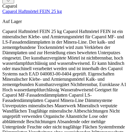
Caparol
Caparol Haftmörtel FEIN 25 kg
Auf Lager
Caparol Haftmörtel FEIN 25 kg Caparol Haftmörtel FEIN ist ein mineralischer Klebe- und Armierungsmörtel für Caparol MF- und LS-Fassadendämmplatten in der Minera-Line. Der kalk- und zementgebundene Trockenmörtel wird zum Verkleben der Dämmplatten und zur Herstellung eines bewehrten Unterputzes eingesetzt. Der kunstharzvergütete Mörtel ist nichtbrennbar, hoch wasserdampfdurchlässig und wasserabweisend. Er kann händisch oder maschinell verarbeitet werden und ist innerhalb des Caparol Systems nach EAD 040083-00-0404 geprüft. Eigenschaften Mineralischer Klebe- und Armierungsmörtel Kalk- und zementgebunden Kunstharzvergütet Nichtbrennbar, Euroklasse A1 Hoch wasserdampfdurchlässig Wasserabweisend Geeignet für Caparol MF-Fassadendämmplatten Caparol LS-Fassadendämmplatten Caparol Minera-Line Dämmsysteme Unverputztes mineralisches Mauerwerk Mineralisch verputzte Wandflächen Tragfähige mineralische Altbeschichtungen Nicht ungeprüft verwenden Organische Altanstriche Lose oder abblätternde Beschichtungen Absandende oder mehlige Untergründe Feuchte oder nicht tragfähige Flächen Systemfremde Dämmplatten Verarbeitung ohne ausreichenden Witterungsschutz Das Klebeverfahren richtet sich nach der Dämmplatte: Bei Mineralfaserplatten ist vor dem Rand-Wulst-Punkt-Auftrag eine dünne Pressspachtelung erforderlich. Caparol LS-Fassadendämmplatten werden dagegen vollflächig verklebt. Die Verarbeitung darf deshalb nicht für alle Dämmstofftypen gleich ausgeführt werden. Was macht Caparol Haftmörtel FEIN besonders? Kleber und Unterputz Ein Material kann sowohl zur Verklebung geeigneter Fassadendämmplatten als auch zur Herstellung der bewehrten Armierungsschicht verwendet werden. Für Mineralfasersysteme Der Haftmörtel ist auf die Anforderungen von Caparol MF- und LS-Dämmsystemen abgestimmt und innerhalb der Minera-Line systemgeprüft. Flexibel zu verarbeiten Der Trockenmörtel kann mit einem Rührwerk, Durchlaufmischer oder einer geeigneten Putzmaschine angemischt und händisch oder maschinell aufgetragen werden. Passt der Haftmörtel zu deinem Projekt? Das Produkt passt, wenn … ein Caparol MF- oder LS-Dämmsystem ausgeführt wird Dämmplatten verklebt und armiert werden sollen ein tragfähiger mineralischer Untergrund vorhanden ist eine mindestens 5 mm starke Armierung vorgesehen ist händische oder maschinelle Verarbeitung gewünscht ist Zuerst genauer prüfen, wenn … organische Altanstriche vorhanden sind der Untergrund absandet oder Hohlstellen aufweist eine andere Dämmplattenart verwendet wird die erforderliche Verklebungsart nicht bekannt ist Feuchtigkeit oder haftungsmindernde Stoffe vorliegen Untergrund und Mörtel vorbereiten Der Untergrund muss tragfähig, sauber und frei von losen Bestandteilen, Staub, Trennmitteln und anderen haftungsmindernden Stoffen sein. Schadhafte Beschichtungen und Strukturputze weitgehend entfernen, Putzhohlstellen abschlagen und flächenbündig ausbessern. Organische Anstriche müssen vollständig entfernt werden. Tragfähige mineralische Beschichtungen aufrauen. Absandende oder mehlige Flächen bis zur festen Substanz reinigen und entsprechend der Systemvorgabe grundieren. Ungefähr 6 Liter sauberes Wasser in einem geeigneten Mischgefäß vorlegen. Den vollständigen Sackinhalt bei maximal 400 U/min langsam in das Wasser einstreuen. Mindestens fünf Minuten zu einer gleichmäßigen und klumpenfreien Masse mischen. Den Mörtel etwa zehn Minuten reifen lassen und anschließend nochmals kurz durchrühren. Dämmplatten richtig verkleben Mineralfaserplatten Vor dem eigentlichen Kleberauftrag zunächst eine dünne Pressspachtelung unter Druck auf die Dämmplattenrückseite aufziehen. Danach den Mörtel nach Systemvorgabe im Rand-Wulst-Punkt-Verfahren oder vollflächig auftragen. LS-Fassadendämmplatten LS-Platten werden vollflächig verklebt. Den Kleber in der Regel auf den Untergrund auftragen und mit einer 10-mm-Zahnkelle durchkämmen. Die beschichtete Plattenseite zeigt zur Wand. Die Dämmplatten von unten nach oben im Verband pressgestoßen verlegen, gut andrücken und flucht- sowie lotrecht ausrichten. Keine Klebemasse in die Plattenstöße bringen. Unebenheiten bis ungefähr ±1 cm können im Kleberbett ausgeglichen werden. Armierungsschicht ausführen Vorhandene Versätze zwischen den Dämmplatten zunächst mit einer Ausgleichsschicht egalisieren. Kantenschutz und erforderliche Diagonalarmierungen an Fassadenöffnungen anbringen. Haftmörtel FEIN ungefähr in der Breite einer Gewebebahn gleichmäßig aufziehen. Caparol Glasgewebe faltenfrei mit mindestens 10 cm Überlappung in den frischen Mörtel einbetten. Nass in nass überspachteln, bis das Gewebe vollständig abgedeckt ist. Die Armierung muss mindestens 5 mm dick sein; über dem Gewebe muss ungefähr ein Drittel der Gesamtschichtdicke liegen. Typische Fehler vermeiden Pressspachtelung vergessen Bei Mineralfaserdämmplatten muss vor dem Kleberauftrag eine dünne Kontaktschicht unter Druck aufgezogen werden. Falsche Gewebelage Das Glasgewebe darf weder direkt auf dem Dämmstoff liegen noch an der Oberfläche sichtbar bleiben. Lage und Überdeckung müssen gleichmäßig eingehalten werden. Witterung nicht beachtet Regen, pralle Sonne, Nebel, Taupunktunterschreitung und starke Feuchtigkeit können Verarbeitung und Trocknung beeinträchtigen. Verbrauch, Reichweite und technische Daten Verbrauch und Reichweite Kleben: ca. 6,0 kg/m². Rechnerische Reichweite: ungefähr 4,2 m² je 25-kg-Sack. Armieren bei 5 mm Mindestschichtdicke: ca. 7,5 kg/m². Rechnerische Reichweite: ungefähr 3,3 m² je Sack. Produkttyp: mineralischer Klebe- und Armierungsmörtel System: Caparol Minera-Line Systemprüfung: EAD 040083-00-0404 Gebindegröße: 25 kg Farbton: Grau Wasserbedarf: ca. 6 Liter je Sack Mörtelklasse: CS III Wasseraufnahme: Wc 2 Brandverhalten: Euroklasse A1 Bei +20 °C und 65 % relativer Luftfeuchtigkeit beträgt die Trocknungszeit mindestens zwei bis drei Tage. Niedrige Temperaturen und hohe Luftfeuchtigkeit verlängern die Trocknung. Bauwerks-, Material- und Lufttemperatur müssen mindestens +5 °C betragen. Geeignete Bedingungen sind während der Verarbeitung und mindestens zwei Tage danach einzuhalten. Den Sack trocken und vor Feuchtigkeit geschützt lagern; Lagerfähigkeit etwa neun Monate. Häufige Fragen Ist der Haftmörtel nur zum Kleben geeignet? Nein. Er wird sowohl zur Verklebung geeigneter Dämmplatten als auch für einen mindestens 5 mm starken armierten Unterputz verwendet. Werden LS-Platten im Rand-Wulst-Punkt-Verfahren geklebt? Nein. Caparol LS-Fassadendämmplatten werden vollflächig verklebt. Der Kleber wird üblicherweise mit einer 10-mm-Zahnkelle auf den Untergrund aufgetragen. Wie dick muss die Armierung sein? Die Mindestschichtdicke beträgt 5 mm. Das Glasgewebe wird mit mindestens 10 cm Überlappung eingebettet und vollständig überspachtelt. Verarbeitungs- und Systemhinweis: Untergrund, Dämmplatte, Klebeverfahren, Armierungsdicke, Gewebelage und Schlussbeschichtung müssen als abgestimmtes Caparol Dämmsystem ausgeführt werden. Die Fassadenfläche während der Verarbeitung und Trocknung vor Regen, starker Sonne und Wind schützen. Zementhaltige Trockenmörtel können nach Wasserzugabe alkalisch reagieren. Haut, Augen und Atemwege schützen. Für die verbindliche Gefahrenkennzeichnung sind das aktuelle Sicherheitsdatenblatt und das Gebindeetikett der gelieferten Charge maßgeblich.