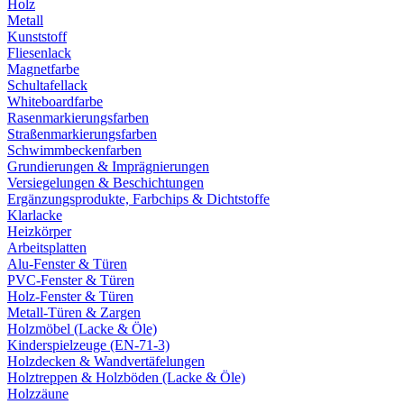
Holz
Metall
Kunststoff
Fliesenlack
Magnetfarbe
Schultafellack
Whiteboardfarbe
Rasenmarkierungsfarben
Straßenmarkierungsfarben
Schwimmbeckenfarben
Grundierungen & Imprägnierungen
Versiegelungen & Beschichtungen
Ergänzungsprodukte, Farbchips & Dichtstoffe
Klarlacke
Heizkörper
Arbeitsplatten
Alu-Fenster & Türen
PVC-Fenster & Türen
Holz-Fenster & Türen
Metall-Türen & Zargen
Holzmöbel (Lacke & Öle)
Kinderspielzeuge (EN-71-3)
Holzdecken & Wandvertäfelungen
Holztreppen & Holzböden (Lacke & Öle)
Holzzäune