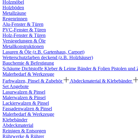
Holzmöbel
Holzböden
Metallzäune
Regenrinnen
Alu-Fenster & Türen
PVC-Fenster & Türen
Holz-Fenster & Türen
Versiegelungen & Öle
Metallkonstruktionen
Lasuren & Öle (z.B. Gartenhaus, Carport)
Wetterschutzfarben deckend (z.B. Holzhäuser)
Bauchemie & Befestigung
Schäume
Dichtstoffe
Kleber & Leime
Bänder & Folien
Pistolen und
Malerbedarf & Werkzeuge
Farbwalzen, Pinsel & Zubehör
Abdeckmaterial & Klebebänder
Set Angebote
Lasurwalzen & Pinsel
Malerwalzen & Pinsel
Lackierwalzen & Pinsel
Fassadenwalzen & Pinsel
Malerbedarf & Werkzeuge
Klebebänder
Abdeckmaterial
Reinigen & Entsorgen
Rührwerke & Rührer