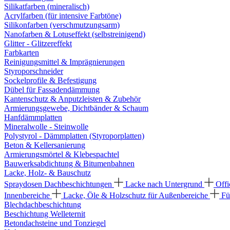
Silikatfarben (mineralisch)
Acrylfarben (für intensive Farbtöne)
Silikonfarben (verschmutzungsarm)
Nanofarben & Lotuseffekt (selbstreinigend)
Glitter - Glitzereffekt
Farbkarten
Reinigungsmittel & Imprägnierungen
Styroporschneider
Sockelprofile & Befestigung
Dübel für Fassadendämmung
Kantenschutz & Anputzleisten & Zubehör
Armierungsgewebe, Dichtbänder & Schaum
Hanfdämmplatten
Mineralwolle - Steinwolle
Polystyrol - Dämmplatten (Styroporplatten)
Beton & Kellersanierung
Armierungsmörtel & Klebespachtel
Bauwerksabdichtung & Bitumenbahnen
Lacke, Holz- & Bauschutz
Spraydosen
Dachbeschichtungen
Lacke nach Untergrund
Offi
Innenbereiche
Lacke, Öle & Holzschutz für Außenbereiche
Fü
Blechdachbeschichtung
Beschichtung Welleternit
Betondachsteine und Tonziegel