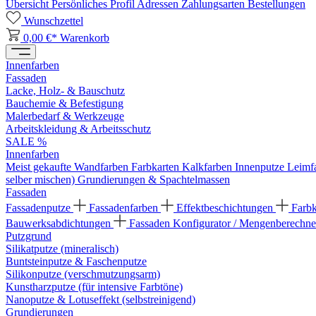
Übersicht
Persönliches Profil
Adressen
Zahlungsarten
Bestellungen
Wunschzettel
0,00 €*
Warenkorb
Innenfarben
Fassaden
Lacke, Holz- & Bauschutz
Bauchemie & Befestigung
Malerbedarf & Werkzeuge
Arbeitskleidung & Arbeitsschutz
SALE %
Innenfarben
Meist gekaufte Wandfarben
Farbkarten
Kalkfarben
Innenputze
Leimf
selber mischen)
Grundierungen & Spachtelmassen
Fassaden
Fassadenputze
Fassadenfarben
Effektbeschichtungen
Farb
Bauwerksabdichtungen
Fassaden Konfigurator / Mengenberechne
Putzgrund
Silikatputze (mineralisch)
Buntsteinputze & Faschenputze
Silikonputze (verschmutzungsarm)
Kunstharzputze (für intensive Farbtöne)
Nanoputze & Lotuseffekt (selbstreinigend)
Grundierungen