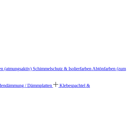
en (atmungsaktiv)
Schimmelschutz & Isolierfarben
Abtönfarben (zum
dendämmung / Dämmplatten
Klebespachtel &