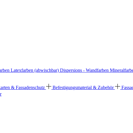
arben
Latexfarben (abwischbar)
Dispersions - Wandfarben
Mineralfarb
karten & Fassadenschutz
Befestigungsmaterial & Zubehör
Fassa
r