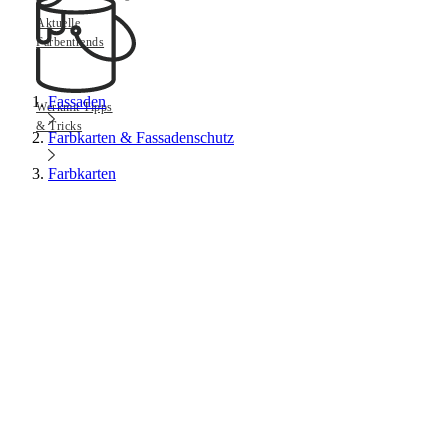
Aktuelle
Farbentrends
Fassaden
Werkmit Tipps
& Tricks
Farbkarten & Fassadenschutz
Farbkarten