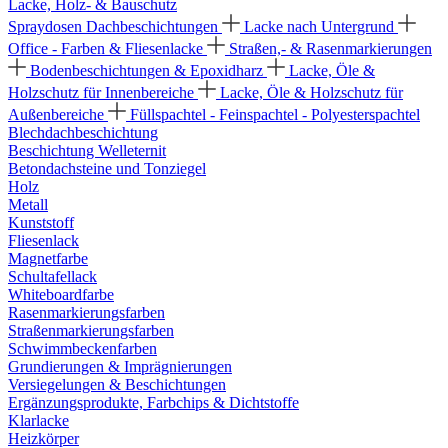
Lacke, Holz- & Bauschutz
Spraydosen
Dachbeschichtungen
Lacke nach Untergrund
Office - Farben & Fliesenlacke
Straßen,- & Rasenmarkierungen
Bodenbeschichtungen & Epoxidharz
Lacke, Öle &
Holzschutz für Innenbereiche
Lacke, Öle & Holzschutz für
Außenbereiche
Füllspachtel - Feinspachtel - Polyesterspachtel
Blechdachbeschichtung
Beschichtung Welleternit
Betondachsteine und Tonziegel
Holz
Metall
Kunststoff
Fliesenlack
Magnetfarbe
Schultafellack
Whiteboardfarbe
Rasenmarkierungsfarben
Straßenmarkierungsfarben
Schwimmbeckenfarben
Grundierungen & Imprägnierungen
Versiegelungen & Beschichtungen
Ergänzungsprodukte, Farbchips & Dichtstoffe
Klarlacke
Heizkörper