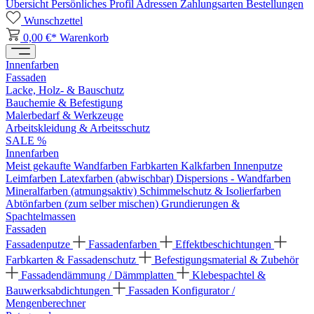
Übersicht
Persönliches Profil
Adressen
Zahlungsarten
Bestellungen
Wunschzettel
0,00 €*
Warenkorb
Innenfarben
Fassaden
Lacke, Holz- & Bauschutz
Bauchemie & Befestigung
Malerbedarf & Werkzeuge
Arbeitskleidung & Arbeitsschutz
SALE %
Innenfarben
Meist gekaufte Wandfarben
Farbkarten
Kalkfarben
Innenputze
Leimfarben
Latexfarben (abwischbar)
Dispersions - Wandfarben
Mineralfarben (atmungsaktiv)
Schimmelschutz & Isolierfarben
Abtönfarben (zum selber mischen)
Grundierungen &
Spachtelmassen
Fassaden
Fassadenputze
Fassadenfarben
Effektbeschichtungen
Farbkarten & Fassadenschutz
Befestigungsmaterial & Zubehör
Fassadendämmung / Dämmplatten
Klebespachtel &
Bauwerksabdichtungen
Fassaden Konfigurator /
Mengenberechner