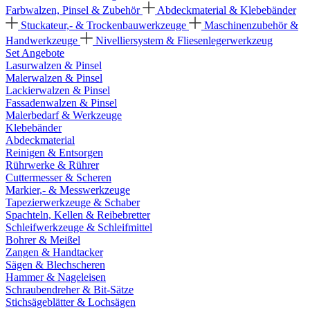
Farbwalzen, Pinsel & Zubehör
Abdeckmaterial & Klebebänder
Stuckateur,- & Trockenbauwerkzeuge
Maschinenzubehör &
Handwerkzeuge
Nivelliersystem & Fliesenlegerwerkzeug
Set Angebote
Lasurwalzen & Pinsel
Malerwalzen & Pinsel
Lackierwalzen & Pinsel
Fassadenwalzen & Pinsel
Malerbedarf & Werkzeuge
Klebebänder
Abdeckmaterial
Reinigen & Entsorgen
Rührwerke & Rührer
Cuttermesser & Scheren
Markier,- & Messwerkzeuge
Tapezierwerkzeuge & Schaber
Spachteln, Kellen & Reibebretter
Schleifwerkzeuge & Schleifmittel
Bohrer & Meißel
Zangen & Handtacker
Sägen & Blechscheren
Hammer & Nageleisen
Schraubendreher & Bit-Sätze
Stichsägeblätter & Lochsägen