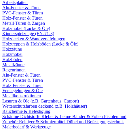
Arbeitsplatten
Alu-Fenster & Türen
PVC-Fenster & Türen
Holz-Fenster & Türen
Metall-Türen & Zargen
Holzmöbel (Lacke & Öle)
Kinderspielzeuge (EN-71-3)
Holzdecken & Wandvertäfelungen
Holztreppen & Holzböden (Lacke & Öle)
Holzzäune
Holzmöbel
Holzböden
Metallzäune
Regenrinnen
Alu-Fenster & Türen
PVC-Fenster & Türen
Holz-Fenster & Türen
Versiegelungen & Öle
Metallkonstruktionen
Lasuren & Öle (z.B. Gartenhaus, Carport)
Wetterschutzfarben deckend (z.B. Holzhäuser)
Bauchemie & Befestigung
Schäume
Dichtstoffe
Kleber & Leime
Bänder & Folien
Pistolen und
Zubehör
Reiniger & Schmiermittel
Dübel und Befestigungstechnik
Malerbedarf & Werkzeuge