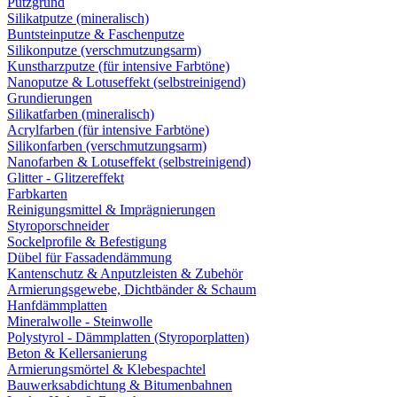
Putzgrund
Silikatputze (mineralisch)
Buntsteinputze & Faschenputze
Silikonputze (verschmutzungsarm)
Kunstharzputze (für intensive Farbtöne)
Nanoputze & Lotuseffekt (selbstreinigend)
Grundierungen
Silikatfarben (mineralisch)
Acrylfarben (für intensive Farbtöne)
Silikonfarben (verschmutzungsarm)
Nanofarben & Lotuseffekt (selbstreinigend)
Glitter - Glitzereffekt
Farbkarten
Reinigungsmittel & Imprägnierungen
Styroporschneider
Sockelprofile & Befestigung
Dübel für Fassadendämmung
Kantenschutz & Anputzleisten & Zubehör
Armierungsgewebe, Dichtbänder & Schaum
Hanfdämmplatten
Mineralwolle - Steinwolle
Polystyrol - Dämmplatten (Styroporplatten)
Beton & Kellersanierung
Armierungsmörtel & Klebespachtel
Bauwerksabdichtung & Bitumenbahnen