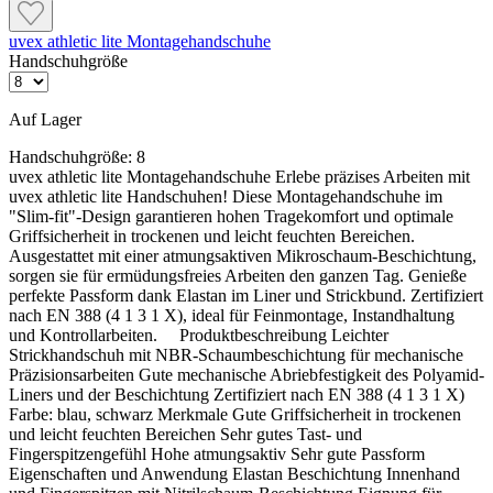
Verbrauchswerte sind Richtwerte. Mengenrechner dient zur unverbindlichen
Orientierung. Alle Empfehlungen dienen zur Unterstützung. Sie entbinden nicht davon, die
uvex athletic lite Montagehandschuhe
Produkte grundsätzlich auf Eignung in eigener Verantwortung zu prüfen.
Handschuhgröße
Auf Lager
Handschuhgröße:
8
uvex athletic lite Montagehandschuhe Erlebe präzises Arbeiten mit
uvex athletic lite Handschuhen! Diese Montagehandschuhe im
"Slim-fit"-Design garantieren hohen Tragekomfort und optimale
Griffsicherheit in trockenen und leicht feuchten Bereichen.
Ausgestattet mit einer atmungsaktiven Mikroschaum-Beschichtung,
sorgen sie für ermüdungsfreies Arbeiten den ganzen Tag. Genieße
perfekte Passform dank Elastan im Liner und Strickbund. Zertifiziert
nach EN 388 (4 1 3 1 X), ideal für Feinmontage, Instandhaltung
und Kontrollarbeiten. Produktbeschreibung Leichter
Strickhandschuh mit NBR-Schaumbeschichtung für mechanische
Präzisionsarbeiten Gute mechanische Abriebfestigkeit des Polyamid-
Liners und der Beschichtung Zertifiziert nach EN 388 (4 1 3 1 X)
Farbe: blau, schwarz Merkmale Gute Griffsicherheit in trockenen
und leicht feuchten Bereichen Sehr gutes Tast- und
Fingerspitzengefühl Hohe atmungsaktiv Sehr gute Passform
Eigenschaften und Anwendung Elastan Beschichtung Innenhand