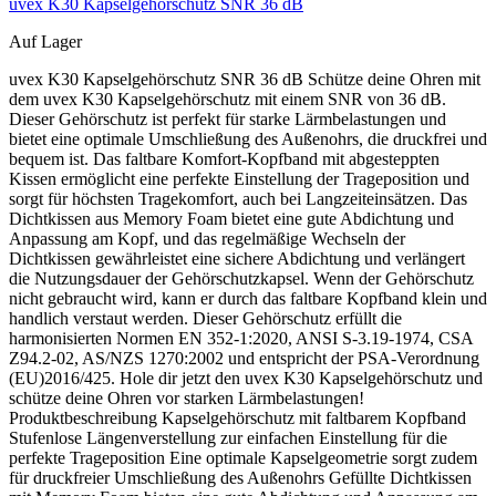
uvex K30 Kapselgehörschutz SNR 36 dB
Auf Lager
uvex K30 Kapselgehörschutz SNR 36 dB Schütze deine Ohren mit
dem uvex K30 Kapselgehörschutz mit einem SNR von 36 dB.
Dieser Gehörschutz ist perfekt für starke Lärmbelastungen und
bietet eine optimale Umschließung des Außenohrs, die druckfrei und
bequem ist. Das faltbare Komfort-Kopfband mit abgesteppten
Kissen ermöglicht eine perfekte Einstellung der Trageposition und
sorgt für höchsten Tragekomfort, auch bei Langzeiteinsätzen. Das
Dichtkissen aus Memory Foam bietet eine gute Abdichtung und
Anpassung am Kopf, und das regelmäßige Wechseln der
Dichtkissen gewährleistet eine sichere Abdichtung und verlängert
die Nutzungsdauer der Gehörschutzkapsel. Wenn der Gehörschutz
nicht gebraucht wird, kann er durch das faltbare Kopfband klein und
handlich verstaut werden. Dieser Gehörschutz erfüllt die
harmonisierten Normen EN 352-1:2020, ANSI S-3.19-1974, CSA
Z94.2-02, AS/NZS 1270:2002 und entspricht der PSA-Verordnung
(EU)2016/425. Hole dir jetzt den uvex K30 Kapselgehörschutz und
schütze deine Ohren vor starken Lärmbelastungen!
Produktbeschreibung Kapselgehörschutz mit faltbarem Kopfband
Stufenlose Längenverstellung zur einfachen Einstellung für die
perfekte Trageposition Eine optimale Kapselgeometrie sorgt zudem
für druckfreier Umschließung des Außenohrs Gefüllte Dichtkissen