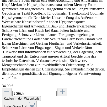
mit Memory Foam bieten eine gute Abdichtung und Anpassung am
Kopf Merkmale Kapselpolster aus extra softem Memory Foam
garantieren ein angenehmes Tragegefühl auch bei Langzeiteinsätzen
Gepolstertes Textil Kopfband für optimalen Tragekomfort Optimale
Kapselgeometrie für Druckfreier Umschließung des Außenohrs
Wechselbare Kapselpolster für hohen Hygieneanspruch
Eigenschaften und Anwendung Bau- und Handwerksarbeiten:
Schutz vor Lärm und Krach bei Bauarbeiten Industrie und
Fertigung: Schutz vor Lärm in lauten Fertigungsumgebungen
Landwirtschaft und Gartenbau: Schutz vor Lärm beim Einsatz von
lauten Maschinen und Geräten Flughafen- und Verkehrssicherheit:
Schutz vor Lärm von Flugzeugen, Zügen und Verkehrslärm
Hinweise und Informationen zur Anwendung, der Lagerung, dem
Transport und der Entsorgung unserer Artikel beachte bitte das
technische Datenblatt. Verbrauchswerte sind Richtwerte.
Mengenrechner dient zur unverbindlichen Orientierung. Alle
Empfehlungen dienen zur Unterstützung. Sie entbinden nicht davon,
die Produkte grundsätzlich auf Eignung in eigener Verantwortung
zu prüfen.
34,90 €
Kaufen
In den Warenkorb
In den Warenkorb