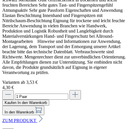
feuchten Bereichen Sehr gutes Tast- und Fingerspitzengefühl
Atmungsaktiv Sehr gute Passform Eigenschaften und Anwendung
Elastan Beschichtung Innenhand und Fingerspitzen mit
Nitrilschaum-Beschichtung Eignung für trockene und leicht feuchte
Bereiche Anwendung in vielen Branchen wie Handwerk,
Eigenschaften und Anwendung
Produktion und Logistik Robustheit und Langlebigkeit durch
Materialverstärkungen Hand- und Fingerschutz bei Allround-
Bauarbeiter, die bei Arbeiten in der Höhe oder beim Umgang mit
Montagearbeiten Hinweise und Informationen zur Anwendung,
schweren Maschinen Augenschutz benötigen
der Lagerung, dem Transport und der Entsorgung unserer Artikel
beachte bitte das technische Datenblatt. Verbrauchswerte sind
Handwerker, die beim Schleifen, Schweißen oder beim Umgang mit
Richtwerte. Mengenrechner dient zur unverbindlichen Orientierung.
Chemikalien arbeiten
Alle Empfehlungen dienen zur Unterstützung. Sie entbinden nicht
davon, die Produkte grundsätzlich auf Eignung in eigener
Mechaniker, die bei Reparaturarbeiten am Auto oder an Maschinen
Verantwortung zu prüfen.
Augenschutz benötigen
Varianten ab
3,53 €
S
portler, die bei Outdoor-Aktivitäten wie Radfahren oder Skifahren
4,30 €
Schutz vor Sonnenstrahlen und Wind benötigen
Kaufen
In den Warenkorb
In den Warenkorb
ZUM PRODUKT
Hinweise und Informationen zur Anwendung, der Lagerung, dem Transport
und der Entsorgung unserer Artikel beachte bitte das technische Datenblatt.