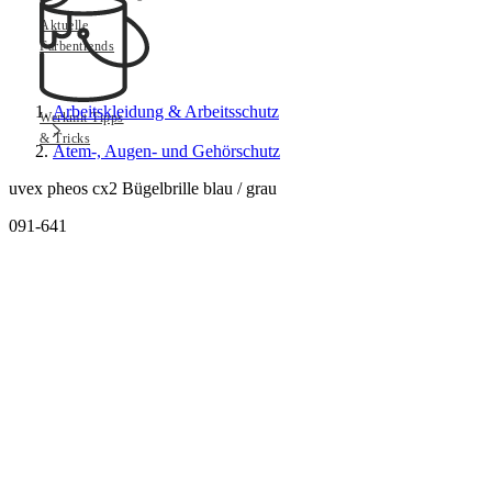
Aktuelle
Farbentrends
Arbeitskleidung & Arbeitsschutz
Werkmit Tipps
& Tricks
Atem-, Augen- und Gehörschutz
uvex pheos cx2 Bügelbrille blau / grau
091-641