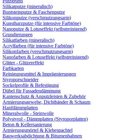
Putzgrund
Silikatputze (mineralisch)
Buntsteinputze & Faschenputze
Silikonputze (verschmutzungsarm)
Kunstharzputze (für intensive Farbtöne)
Nanoputze & Lotuseffekt (selbstreinigend)
Grundierungen
Silikatfarben (mineralisch)
Acrylfarben (für intensive Farbtöne)
Silikonfarben (verschmutzungsarm)
Nanofarben & Lotuseffekt (selbstreinigend)
Glitter - Glitzereffekt
Farbkarten
Reinigungsmittel & Imprägnierungen
Styroporschneider
Sockelprofile & Befestigung
Dübel für Fassadendämmung
Kantenschutz & Anputzleisten & Zubehör
Armierungsgewebe, Dichtbänder & Schaum
Hanfdämmplatten
Mineralwolle - Steinwolle
Polystyrol - Dämmplatten (Styroporplatten)
Beton & Kellersanierung
Armierungsmörtel & Klebespachtel
Bauwerksabdichtung & Bitumenbahnen