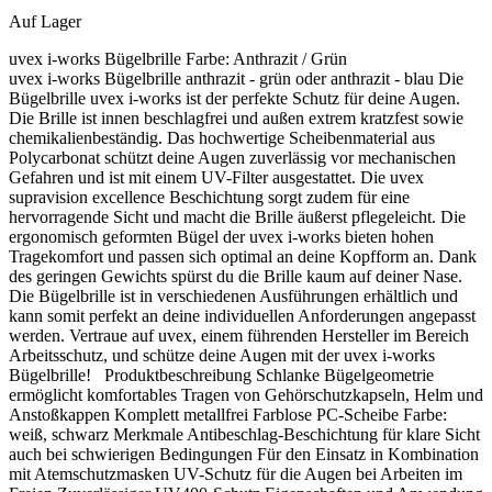
Auf Lager
uvex i-works Bügelbrille Farbe:
Anthrazit / Grün
uvex i-works Bügelbrille anthrazit - grün oder anthrazit - blau Die
Bügelbrille uvex i-works ist der perfekte Schutz für deine Augen.
Die Brille ist innen beschlagfrei und außen extrem kratzfest sowie
chemikalienbeständig. Das hochwertige Scheibenmaterial aus
Polycarbonat schützt deine Augen zuverlässig vor mechanischen
Gefahren und ist mit einem UV-Filter ausgestattet. Die uvex
supravision excellence Beschichtung sorgt zudem für eine
hervorragende Sicht und macht die Brille äußerst pflegeleicht. Die
ergonomisch geformten Bügel der uvex i-works bieten hohen
Tragekomfort und passen sich optimal an deine Kopfform an. Dank
des geringen Gewichts spürst du die Brille kaum auf deiner Nase.
Die Bügelbrille ist in verschiedenen Ausführungen erhältlich und
kann somit perfekt an deine individuellen Anforderungen angepasst
werden. Vertraue auf uvex, einem führenden Hersteller im Bereich
Arbeitsschutz, und schütze deine Augen mit der uvex i-works
Bügelbrille! Produktbeschreibung Schlanke Bügelgeometrie
ermöglicht komfortables Tragen von Gehörschutzkapseln, Helm und
Anstoßkappen Komplett metallfrei Farblose PC-Scheibe Farbe:
weiß, schwarz Merkmale Antibeschlag-Beschichtung für klare Sicht
auch bei schwierigen Bedingungen Für den Einsatz in Kombination
mit Atemschutzmasken UV-Schutz für die Augen bei Arbeiten im