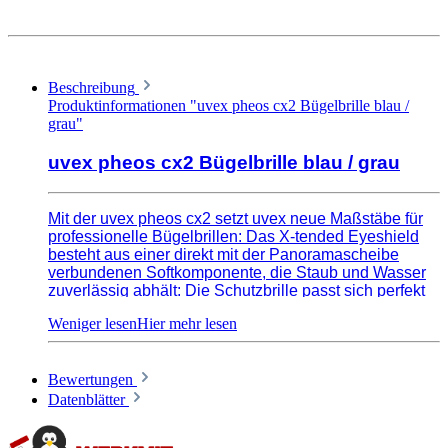
Beschreibung
Produktinformationen "uvex pheos cx2 Bügelbrille blau /
grau"
uvex pheos cx2 Bügelbrille blau / grau
Mit der uvex pheos cx2 setzt uvex neue Maßstäbe für
professionelle Bügelbrillen: Das X-tended Eyeshield
besteht aus einer direkt mit der Panoramascheibe
verbundenen Softkomponente, die Staub und Wasser
zuverlässig abhält: Die Schutzbrille passt sich perfekt
dem Gesicht des Trägers an - für 100 prozentigen
Schutz und ausgezeichneten Tragekomfort in jeder
Situation. Zur fortschrittlichen Funktionalität der uvex
pheos cx2 trägt auch die innovative x-Twist Technology
Bewertungen
entscheidend bei: Durch die leichte Federwirkung der
speziell geformten Brillenbügel passt sie sich der
Datenblätter
individuellen Kopfform ergonomisch an und sorgt so für
sicheren Halt und angenehmen Sitz - ganz gleich, wie