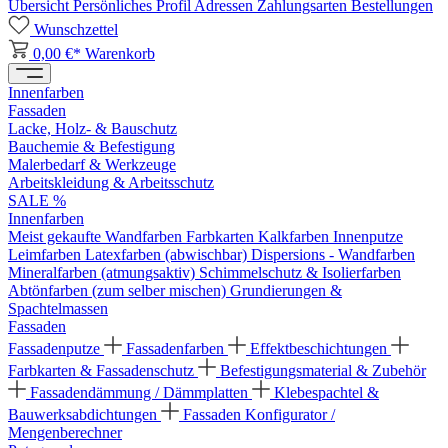
Übersicht
Persönliches Profil
Adressen
Zahlungsarten
Bestellungen
Wunschzettel
0,00 €*
Warenkorb
Innenfarben
Fassaden
Lacke, Holz- & Bauschutz
Bauchemie & Befestigung
Malerbedarf & Werkzeuge
Arbeitskleidung & Arbeitsschutz
SALE %
Innenfarben
Meist gekaufte Wandfarben
Farbkarten
Kalkfarben
Innenputze
Leimfarben
Latexfarben (abwischbar)
Dispersions - Wandfarben
Mineralfarben (atmungsaktiv)
Schimmelschutz & Isolierfarben
Abtönfarben (zum selber mischen)
Grundierungen &
Spachtelmassen
Fassaden
Fassadenputze
Fassadenfarben
Effektbeschichtungen
Farbkarten & Fassadenschutz
Befestigungsmaterial & Zubehör
Fassadendämmung / Dämmplatten
Klebespachtel &
Bauwerksabdichtungen
Fassaden Konfigurator /
Mengenberechner