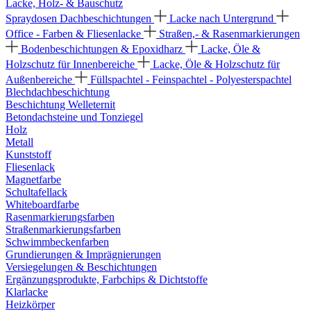
Lacke, Holz- & Bauschutz
Spraydosen
Dachbeschichtungen
Lacke nach Untergrund
Office - Farben & Fliesenlacke
Straßen,- & Rasenmarkierungen
Bodenbeschichtungen & Epoxidharz
Lacke, Öle &
Holzschutz für Innenbereiche
Lacke, Öle & Holzschutz für
Außenbereiche
Füllspachtel - Feinspachtel - Polyesterspachtel
Blechdachbeschichtung
Beschichtung Welleternit
Betondachsteine und Tonziegel
Holz
Metall
Kunststoff
Fliesenlack
Magnetfarbe
Schultafellack
Whiteboardfarbe
Rasenmarkierungsfarben
Straßenmarkierungsfarben
Schwimmbeckenfarben
Grundierungen & Imprägnierungen
Versiegelungen & Beschichtungen
Ergänzungsprodukte, Farbchips & Dichtstoffe
Klarlacke
Heizkörper