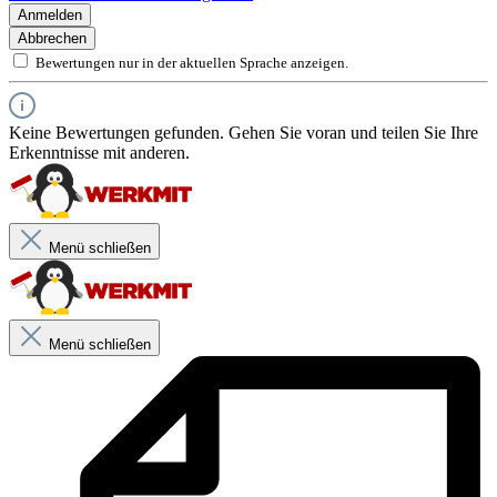
Farbe: blau,grau
Anmelden
Abbrechen
Bewertungen nur in der aktuellen Sprache anzeigen.
Keine Bewertungen gefunden. Gehen Sie voran und teilen Sie Ihre
Erkenntnisse mit anderen.
Menü schließen
Produktbeschreibung
Schlanke Bügelgeometrie ermöglicht komfortables Tragen von
Menü schließen
Gehörschutzkapseln, Helm und Anstoßkappen
Komplett metallfrei
Farblose PC-Scheibe
Farbe: blau,grau
Merkmale
Antibeschlag-Beschichtung für klare Sicht auch bei