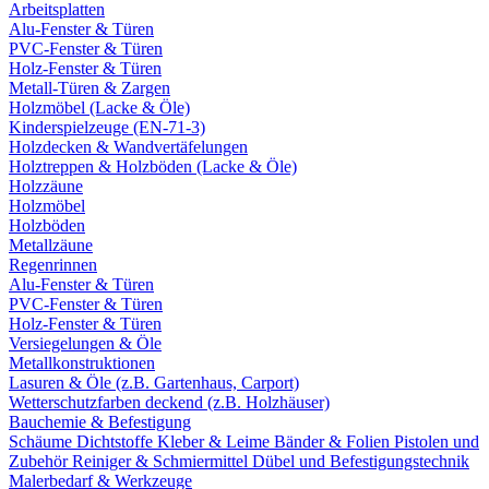
Arbeitsplatten
Alu-Fenster & Türen
PVC-Fenster & Türen
Holz-Fenster & Türen
Metall-Türen & Zargen
Holzmöbel (Lacke & Öle)
Kinderspielzeuge (EN-71-3)
Holzdecken & Wandvertäfelungen
Holztreppen & Holzböden (Lacke & Öle)
Holzzäune
Holzmöbel
Holzböden
Metallzäune
Regenrinnen
Alu-Fenster & Türen
PVC-Fenster & Türen
Holz-Fenster & Türen
Versiegelungen & Öle
Metallkonstruktionen
Lasuren & Öle (z.B. Gartenhaus, Carport)
Wetterschutzfarben deckend (z.B. Holzhäuser)
Bauchemie & Befestigung
Schäume
Dichtstoffe
Kleber & Leime
Bänder & Folien
Pistolen und
Zubehör
Reiniger & Schmiermittel
Dübel und Befestigungstechnik
Malerbedarf & Werkzeuge