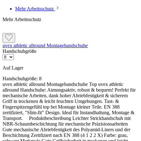
Bedingungen
Mehr Arbeitsschutz
Für den Einsatz in Kombination mit Atemschutzmasken
Eigenschaften und Anwendung
Mehr Arbeitsschutz
Bauarbeiter, die bei Arbeiten in der Höhe oder beim Umgang
UV-Schutz für die Augen bei Arbeiten im Freien
mit schweren Maschinen Augenschutz benötigen
Handwerker, die beim Schleifen, Schweißen oder beim
Zuverlässiger UV400-Schutz
Umgang mit Chemikalien arbeiten
Mechaniker, die bei Reparaturarbeiten am Auto oder an
uvex athletic allround Montagehandschuhe
Maschinen Augenschutz benötigen
Handschuhgröße
S
portler, die bei Outdoor-Aktivitäten wie Radfahren oder
Skifahren Schutz vor Sonnenstrahlen und Wind benötigen
Auf Lager
Handschuhgröße:
8
uvex athletic allround Montagehandschuhe Top uvex athletic
allround Handschuhe: Atmungsaktiv, robust & bequem! Perfekt für
mechanische Arbeiten, dank hoher Abriebfestigkeit & sicherem
Hinweise und Informationen zur Anwendung, der Lagerung, dem
Griff in trockenen & leicht feuchten Umgebungen. Tast- &
Transport und der Entsorgung unserer Artikel beachte bitte das technische
Fingerspitzengefühl top bei Montage kleiner Teile. EN 388
Datenblatt. Verbrauchswerte sind Richtwerte. Mengenrechner dient zur
zertifiziert, "Slim-fit" Design. Ideal für Instandhaltung, Montage &
unverbindlichen Orientierung. Alle Empfehlungen dienen zur Unterstützung. Sie
Transport. Produktbeschreibung Leichter Strickhandschuh mit
entbinden nicht davon, die Produkte grundsätzlich auf Eignung in eigener
NBR-Schaumbeschichtung für mechanische Präzisionsarbeiten
Verantwortung zu prüfen.
Gute mechanische Abriebfestigkeit des Polyamid-Liners und der
Beschichtung Zertifiziert nach EN 388 (4 1 2 2 X) Farbe: grau,
schwarz Merkmale Gute Griffsicherheit in trockenen und leicht