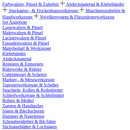
Farbwalzen, Pinsel & Zubehör
Abdeckmaterial & Klebebänder
Stuckateur,- & Trockenbauwerkzeuge
Maschinenzubehör &
Handwerkzeuge
Nivelliersystem & Fliesenlegerwerkzeug
Set Angebote
Lasurwalzen & Pinsel
Malerwalzen & Pinsel
Lackierwalzen & Pinsel
Fassadenwalzen & Pinsel
Malerbedarf & Werkzeuge
Klebebänder
Abdeckmaterial
Reinigen & Entsorgen
Rührwerke & Rührer
Cuttermesser & Scheren
Markier,- & Messwerkzeuge
Tapezierwerkzeuge & Schaber
Spachteln, Kellen & Reibebretter
Schleifwerkzeuge & Schleifmittel
Bohrer & Meißel
Zangen & Handtacker
Sägen & Blechscheren
Hammer & Nageleisen
Schraubendreher & Bit-Sätze
Stichsägeblätter & Lochsägen