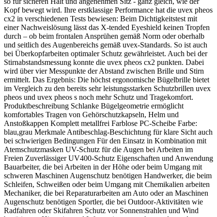
so für sicheren Halt und angenehmen Sitz - ganz gleich, wie der
Kopf bewegt wird. Ihre erstklassige Performance hat die uvex pheos
cx2 in verschiedenen Tests bewiesen: Beim Dichtigkeitstest mit
einer Nachweislösung lässt das X-tended Eyeshield keinen Tropfen
durch – ob beim frontalen Ansprühen gemäß Norm oder oberhalb
und seitlich des Augenbereichs gemäß uvex-Standards. So ist auch
bei Überkopfarbeiten optimaler Schutz gewährleistet. Auch bei der
Stirnabstandsmessung konnte die uvex pheos cx2 punkten. Dabei
wird über vier Messpunkte der Abstand zwischen Brille und Stirn
ermittelt. Das Ergebnis: Die höchst ergonomische Bügelbrille bietet
im Vergleich zu den bereits sehr leistungsstarken Schutzbrillen uvex
pheos und uvex pheos s noch mehr Schutz und Tragekomfort.
Produktbeschreibung Schlanke Bügelgeometrie ermöglicht
komfortables Tragen von Gehörschutzkapseln, Helm und
Anstoßkappen Komplett metallfrei Farblose PC-Scheibe Farbe:
blau,grau Merkmale Antibeschlag-Beschichtung für klare Sicht auch
bei schwierigen Bedingungen Für den Einsatz in Kombination mit
Atemschutzmasken UV-Schutz für die Augen bei Arbeiten im
Freien Zuverlässiger UV400-Schutz Eigenschaften und Anwendung
Bauarbeiter, die bei Arbeiten in der Höhe oder beim Umgang mit
schweren Maschinen Augenschutz benötigen Handwerker, die beim
Schleifen, Schweißen oder beim Umgang mit Chemikalien arbeiten
Mechaniker, die bei Reparaturarbeiten am Auto oder an Maschinen
Augenschutz benötigen Sportler, die bei Outdoor-Aktivitäten wie
Radfahren oder Skifahren Schutz vor Sonnenstrahlen und Wind