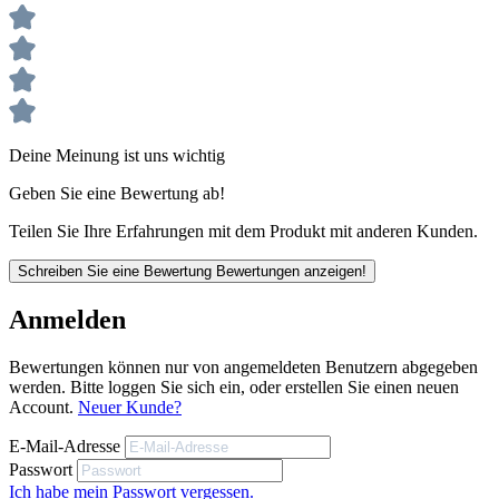
einer Nachweislösung lässt das X-tended Eyeshield keinen
Tropfen durch – ob beim frontalen Ansprühen gemäß Norm
oder oberhalb und seitlich des Augenbereichs gemäß uvex-
Standards. So ist auch bei Überkopfarbeiten optimaler
Schutz gewährleistet.
Auch bei der Stirnabstandsmessung konnte die uvex pheos
cx2 punkten. Dabei wird über vier Messpunkte der Abstand
Deine Meinung ist uns wichtig
zwischen Brille und Stirn ermittelt. Das Ergebnis: Die höchst
ergonomische Bügelbrille bietet im Vergleich zu den bereits
Geben Sie eine Bewertung ab!
sehr leistungsstarken Schutzbrillen uvex pheos und uvex
pheos s noch mehr Schutz und Tragekomfort.
Teilen Sie Ihre Erfahrungen mit dem Produkt mit anderen Kunden.
Schreiben Sie eine Bewertung
Bewertungen anzeigen!
Anmelden
Bewertungen können nur von angemeldeten Benutzern abgegeben
werden. Bitte loggen Sie sich ein, oder erstellen Sie einen neuen
Produktbeschreibung
Account.
Neuer Kunde?
Schlanke Bügelgeometrie ermöglicht komfortables Tragen
E-Mail-Adresse
von Gehörschutzkapseln, Helm und Anstoßkappen
Komplett metallfrei
Passwort
Farblose PC-Scheibe
Ich habe mein Passwort vergessen.