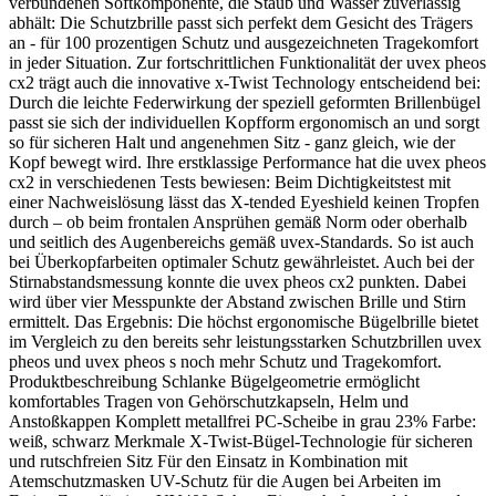
verbundenen Softkomponente, die Staub und Wasser zuverlässig
abhält: Die Schutzbrille passt sich perfekt dem Gesicht des Trägers
an - für 100 prozentigen Schutz und ausgezeichneten Tragekomfort
in jeder Situation. Zur fortschrittlichen Funktionalität der uvex pheos
cx2 trägt auch die innovative x-Twist Technology entscheidend bei:
Durch die leichte Federwirkung der speziell geformten Brillenbügel
passt sie sich der individuellen Kopfform ergonomisch an und sorgt
so für sicheren Halt und angenehmen Sitz - ganz gleich, wie der
Kopf bewegt wird. Ihre erstklassige Performance hat die uvex pheos
cx2 in verschiedenen Tests bewiesen: Beim Dichtigkeitstest mit
einer Nachweislösung lässt das X-tended Eyeshield keinen Tropfen
durch – ob beim frontalen Ansprühen gemäß Norm oder oberhalb
und seitlich des Augenbereichs gemäß uvex-Standards. So ist auch
bei Überkopfarbeiten optimaler Schutz gewährleistet. Auch bei der
Stirnabstandsmessung konnte die uvex pheos cx2 punkten. Dabei
wird über vier Messpunkte der Abstand zwischen Brille und Stirn
ermittelt. Das Ergebnis: Die höchst ergonomische Bügelbrille bietet
im Vergleich zu den bereits sehr leistungsstarken Schutzbrillen uvex
pheos und uvex pheos s noch mehr Schutz und Tragekomfort.
Produktbeschreibung Schlanke Bügelgeometrie ermöglicht
komfortables Tragen von Gehörschutzkapseln, Helm und
Anstoßkappen Komplett metallfrei PC-Scheibe in grau 23% Farbe:
weiß, schwarz Merkmale X-Twist-Bügel-Technologie für sicheren
und rutschfreien Sitz Für den Einsatz in Kombination mit
Atemschutzmasken UV-Schutz für die Augen bei Arbeiten im