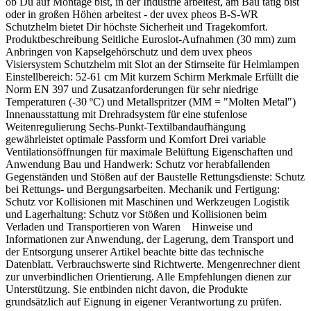
ob Du auf Montage bist, in der Industrie arbeitest, am Bau tätig bist
oder in großen Höhen arbeitest - der uvex pheos B-S-WR
Schutzhelm bietet Dir höchste Sicherheit und Tragekomfort.
Produktbeschreibung Seitliche Euroslot-Aufnahmen (30 mm) zum
Anbringen von Kapselgehörschutz und dem uvex pheos
Visiersystem Schutzhelm mit Slot an der Stirnseite für Helmlampen
Einstellbereich: 52-61 cm Mit kurzem Schirm Merkmale Erfüllt die
Norm EN 397 und Zusatzanforderungen für sehr niedrige
Temperaturen (-30 ºC) und Metallspritzer (MM = "Molten Metal")
Innenausstattung mit Drehradsystem für eine stufenlose
Weitenregulierung Sechs-Punkt-Textilbandaufhängung
gewährleistet optimale Passform und Komfort Drei variable
Ventilationsöffnungen für maximale Belüftung Eigenschaften und
Anwendung Bau und Handwerk: Schutz vor herabfallenden
Gegenständen und Stößen auf der Baustelle Rettungsdienste: Schutz
bei Rettungs- und Bergungsarbeiten. Mechanik und Fertigung:
Schutz vor Kollisionen mit Maschinen und Werkzeugen Logistik
und Lagerhaltung: Schutz vor Stößen und Kollisionen beim
Verladen und Transportieren von Waren Hinweise und
Informationen zur Anwendung, der Lagerung, dem Transport und
der Entsorgung unserer Artikel beachte bitte das technische
Datenblatt. Verbrauchswerte sind Richtwerte. Mengenrechner dient
zur unverbindlichen Orientierung. Alle Empfehlungen dienen zur
Unterstützung. Sie entbinden nicht davon, die Produkte
grundsätzlich auf Eignung in eigener Verantwortung zu prüfen.