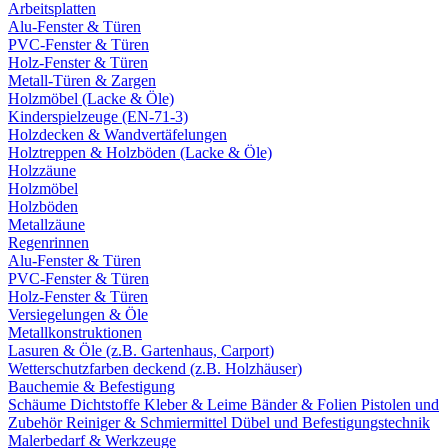
Arbeitsplatten
Alu-Fenster & Türen
PVC-Fenster & Türen
Holz-Fenster & Türen
Metall-Türen & Zargen
Holzmöbel (Lacke & Öle)
Kinderspielzeuge (EN-71-3)
Holzdecken & Wandvertäfelungen
Holztreppen & Holzböden (Lacke & Öle)
Holzzäune
Holzmöbel
Holzböden
Metallzäune
Regenrinnen
Alu-Fenster & Türen
PVC-Fenster & Türen
Holz-Fenster & Türen
Versiegelungen & Öle
Metallkonstruktionen
Lasuren & Öle (z.B. Gartenhaus, Carport)
Wetterschutzfarben deckend (z.B. Holzhäuser)
Bauchemie & Befestigung
Schäume
Dichtstoffe
Kleber & Leime
Bänder & Folien
Pistolen und
Zubehör
Reiniger & Schmiermittel
Dübel und Befestigungstechnik
Malerbedarf & Werkzeuge