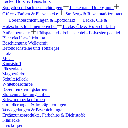
Lacke, Holz- & Bauschutz
Spraydosen
Dachbeschichtungen
Lacke nach Untergrund
Office - Farben & Fliesenlacke
Straßen,- & Rasenmarkierungen
Bodenbeschichtungen & Epoxidharz
Lacke, Öle &
Holzschutz für Innenbereiche
Lacke, Öle & Holzschutz für
Außenbereiche
Füllspachtel - Feinspachtel - Polyesterspachtel
Blechdachbeschichtung
Beschichtung Welleternit
Betondachsteine und Tonziegel
Holz
Metall
Kunststoff
Fliesenlack
Magnetfarbe
Schultafellack
Whiteboardfarbe
Rasenmarkierungsfarben
Straßenmarkierungsfarben
Schwimmbeckenfarben
Grundierungen & Imprägnierungen
Versiegelungen & Beschichtungen
Ergänzungsprodukte, Farbchips & Dichtstoffe
Klarlacke
Heizkörper