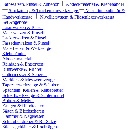
Farbwalzen, Pinsel & Zubehör
Abdeckmaterial & Klebebänder
Stuckateur,- & Trockenbauwerkzeuge
Maschinenzubehör &
Handwerkzeuge
Nivelliersystem & Fliesenlegerwerkzeug
Set Angebote
Lasurwalzen & Pinsel
Malerwalzen & Pinsel
Lackierwalzen & Pinsel
Fassadenwalzen & Pinsel
Malerbedarf & Werkzeuge
Klebebänder
Abdeckmaterial
Reinigen & Entsorgen
Rührwerke & Rührer
Cuttermesser & Scheren
Markier,- & Messwerkzeuge
Tapezierwerkzeuge & Schaber
Spachteln, Kellen & Reibebretter
Schleifwerkzeuge & Schleifmittel
Bohrer & Meißel
Zangen & Handtacker
Sägen & Blechscheren
Hammer & Nageleisen
Schraubendreher & Bit-Sätze
Stichsägeblätter & Lochsägen