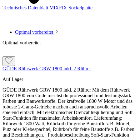
Technisches Datenblatt MIXFIX Sockelplatte
Optimal vorbereitet
Optimal vorbereitet
Merkmale
In der Regel müssen Sockeldämmplatten gedübelt werden
GÜDE Rührwerk GRW 1800 inkl. 2 Rührer
Schutz der Bausubstanz vor Feuchtigkeit und Frost
Auf Lager
Reduzierung von Wärmeverlusten an der Sockelfläche
Eigenschaften
Hoch wärmedämmend
GÜDE Rührwerk GRW 1800 inkl. 2 Rührer Mit dem Rührwerk
Verlängerung der Lebensdauer der Bausubstanz und Senkung der
Format 100x50cm
GRW 1800 von Güde mischst du professionell und leistungsstark
Instandhaltungskosten
Formbeständig
Farben und Bauwerkstoffe. Der kraftvolle 1800 W Motor und das
Wasserabweisend
robuste 2-Gang-Getriebe machen auch anspruchsvolle Arbeiten
spielend einfach. Mit elektronischer Drehzahlregulierung und Soft-
Start-Funktion für maximalen Arbeitskomfort. Lieferumfang:
Rührwerk 1800 Watt, Rührkorb für grobe Baustoffe z.B. Mörtel,
Putz oder Klebespachtel, Rührkorb für feine Baustoffe z.B. Farben
und Beschichtungen. Produktbeschreibung Soft-Start-Funktion