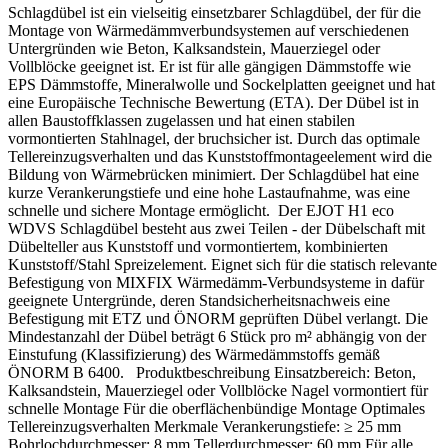
Schlagdübel ist ein vielseitig einsetzbarer Schlagdübel, der für die
Montage von Wärmedämmverbundsystemen auf verschiedenen
Untergründen wie Beton, Kalksandstein, Mauerziegel oder
Vollblöcke geeignet ist. Er ist für alle gängigen Dämmstoffe wie
EPS Dämmstoffe, Mineralwolle und Sockelplatten geeignet und hat
eine Europäische Technische Bewertung (ETA). Der Dübel ist in
allen Baustoffklassen zugelassen und hat einen stabilen
vormontierten Stahlnagel, der bruchsicher ist. Durch das optimale
Tellereinzugsverhalten und das Kunststoffmontageelement wird die
Bildung von Wärmebrücken minimiert. Der Schlagdübel hat eine
kurze Verankerungstiefe und eine hohe Lastaufnahme, was eine
schnelle und sichere Montage ermöglicht. Der EJOT H1 eco
WDVS Schlagdübel besteht aus zwei Teilen - der Dübelschaft mit
Dübelteller aus Kunststoff und vormontiertem, kombinierten
Kunststoff/Stahl Spreizelement. Eignet sich für die statisch relevante
Befestigung von MIXFIX Wärmedämm-Verbundsysteme in dafür
geeignete Untergründe, deren Standsicherheitsnachweis eine
Befestigung mit ETZ und ÖNORM geprüften Dübel verlangt. Die
Mindestanzahl der Dübel beträgt 6 Stück pro m² abhängig von der
Einstufung (Klassifizierung) des Wärmedämmstoffs gemäß
ÖNORM B 6400. Produktbeschreibung Einsatzbereich: Beton,
Kalksandstein, Mauerziegel oder Vollblöcke Nagel vormontiert für
schnelle Montage Für die oberflächenbündige Montage Optimales
Tellereinzugsverhalten Merkmale Verankerungstiefe: ≥ 25 mm
Bohrlochdurchmesser: 8 mm Tellerdurchmesser: 60 mm Für alle