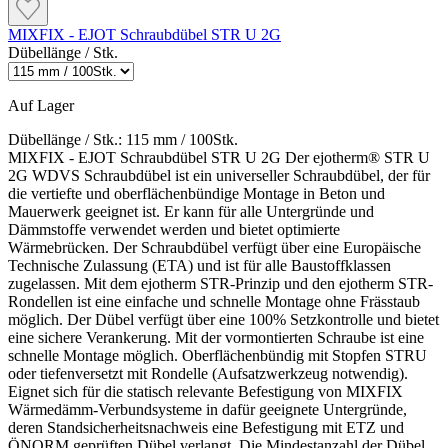
MIXFIX - EJOT Schraubdübel STR U 2G
Dübellänge / Stk.
Auf Lager
Dübellänge / Stk.:
115 mm / 100Stk.
MIXFIX - EJOT Schraubdübel STR U 2G Der ejotherm® STR U
2G WDVS Schraubdübel ist ein universeller Schraubdübel, der für
die vertiefte und oberflächenbündige Montage in Beton und
Mauerwerk geeignet ist. Er kann für alle Untergründe und
Dämmstoffe verwendet werden und bietet optimierte
Wärmebrücken. Der Schraubdübel verfügt über eine Europäische
Technische Zulassung (ETA) und ist für alle Baustoffklassen
zugelassen. Mit dem ejotherm STR-Prinzip und den ejotherm STR-
Rondellen ist eine einfache und schnelle Montage ohne Frässtaub
möglich. Der Dübel verfügt über eine 100% Setzkontrolle und bietet
eine sichere Verankerung. Mit der vormontierten Schraube ist eine
schnelle Montage möglich. Oberflächenbündig mit Stopfen STRU
oder tiefenversetzt mit Rondelle (Aufsatzwerkzeug notwendig).
Eignet sich für die statisch relevante Befestigung von MIXFIX
Wärmedämm-Verbundsysteme in dafür geeignete Untergründe,
deren Standsicherheitsnachweis eine Befestigung mit ETZ und
ÖNORM geprüften Dübel verlangt. Die Mindestanzahl der Dübel