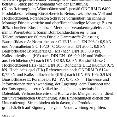
beträgt 6 Stück pro m² abhängig von der Einstufung
(Klassifizierung) des Wärmedämmstoffs gemäß ÖNORM B 6400.
Produktbeschreibung Einsatzbereich: Beton, Leichtbeton, Voll und
Hochlochziegel, Porenbeton Schraube vormontiert für schnelle
Montage Für die vertiefte und oberflächenbündige Montage Bis zu
40% schnellere Einschraubzeit Merkmale Verankerungstiefe: ≥ 25
mm in Porenbeton ≥ 65mm Bohrlochdurchmesser: 8 mm
Tellerdurchmesser: 60 mm Für alle Dämmstoffe Zulassung
Baustoffklasse A: Normalbeton ≥ C 12/15 nach EN 206-1: 0,9 kN
und Normalbeton ≥ C 16/20 - C 50/60 nach EN 206-1: 0,9 kN
Baustoffklasse B: Mauerziegel (Mz) nach DIN 105: 0,9 kN,
Kalksandvollstein (KS) nach DIN EN 106: 0,9 kN und Vollsteine
aus Leichtbeton (V) nach DIN 18182: 0,6 kN Baustoffklasse C:
Hochlochziegel (Hlz) nach DIN 105, Rohdichte ≥ 1,2 kg/dm3: 0,75
kN, Hochlochziegel (Hlz) Referenzstein nach ÖNORM B 6124:
0,75 kN und Kalksandlochstein (KSL) nach DIN EN 106: 0,9 kN
Baustoffklasse E: Porenbeton P2 - P7: 0,75 kN Hinweise und
Informationen zur Anwendung, der Lagerung, dem Transport und
der Entsorgung unserer Artikel beachte bitte das technische
Datenblatt. Verbrauchswerte sind Richtwerte. Mengenrechner dient
zur unverbindlichen Orientierung. Alle Empfehlungen dienen zur
Unterstützung. Sie entbinden nicht davon, die Produkte
grundsätzlich auf Eignung in eigener Verantwortung zu prüfen.
59,00 €