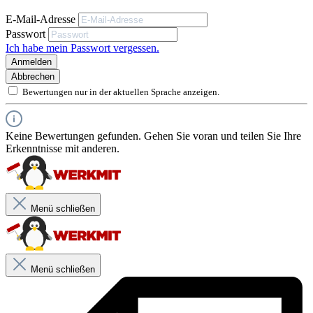
bitte bei unserem Kundendienst.
E-Mail-Adresse
Passwort
Ich habe mein Passwort vergessen.
Anmelden
Abbrechen
Bewertungen nur in der aktuellen Sprache anzeigen.
Produktbeschreibung
Als Sockelschutz im MIXFIX Wärmedämm-
Verbundsystemen
Biologisch neutral, 100 % FCKW-, HFCKW-, HFKW-frei
Keine Bewertungen gefunden. Gehen Sie voran und teilen Sie Ihre
Ab 10cm geschlitzt für spannungsfreie Oberflächen
Erkenntnisse mit anderen.
Brandverhalten EN 13501-1 E schwerentflammbar
Menü schließen
Menü schließen