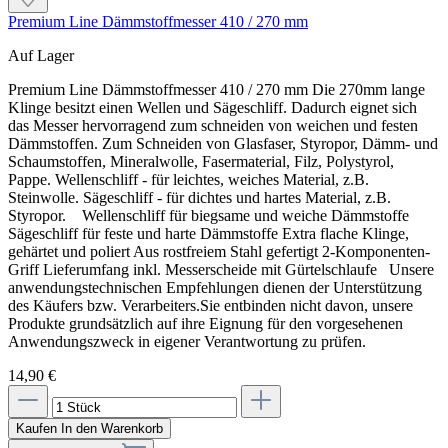
Premium Line Dämmstoffmesser 410 / 270 mm
Auf Lager
Premium Line Dämmstoffmesser 410 / 270 mm Die 270mm lange
Hinweise und Informationen zur Anwendung, der Lagerung, dem Transport
Klinge besitzt einen Wellen und Sägeschliff. Dadurch eignet sich
und der Entsorgung unserer Artikel beachte bitte das technische Datenblatt.
das Messer hervorragend zum schneiden von weichen und festen
Verbrauchswerte sind Richtwerte. Mengenrechner dient zur unverbindlichen
Dämmstoffen. Zum Schneiden von Glasfaser, Styropor, Dämm- und
Orientierung. Alle Empfehlungen dienen zur Unterstützung. Sie entbinden nicht davon, die
Schaumstoffen, Mineralwolle, Fasermaterial, Filz, Polystyrol,
Produkte grundsätzlich auf Eignung in eigener Verantwortung zu prüfen.
Pappe. Wellenschliff - für leichtes, weiches Material, z.B.
Steinwolle. Sägeschliff - für dichtes und hartes Material, z.B.
Styropor. Wellenschliff für biegsame und weiche Dämmstoffe
Sägeschliff für feste und harte Dämmstoffe Extra flache Klinge,
gehärtet und poliert Aus rostfreiem Stahl gefertigt 2-Komponenten-
Griff Lieferumfang inkl. Messerscheide mit Gürtelschlaufe Unsere
anwendungstechnischen Empfehlungen dienen der Unterstützung
des Käufers bzw. Verarbeiters.Sie entbinden nicht davon, unsere
Produkte grundsätzlich auf ihre Eignung für den vorgesehenen
Anwendungszweck in eigener Verantwortung zu prüfen.
14,90 €
Kaufen
In den Warenkorb