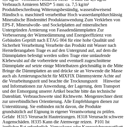
Verbrauch Armieren MSD* 5 mm: ca. 7,5 kg/m²
Produktbeschreibung Witterungsbeständig, wasserabweisend
Händisch u. maschinell verarbeitbar Hoch wasserdampfdurchlässig
Mineralische Bindemittel Produktanwendung Zum Verkleben von
EPS-F, Mineralwolle- und Sockelplatten auf mineralischen
Untergründen Armierung von Fassadendämmplatten Zur
Verbesserung der Wärmedämmung und Energieeffizienz von
Gebäuden Geprüft nach ETAG 004 für eine hohe Qualität und
Sicherheit Verarbeitung Verarbeite das Produkt mit Wasser nach
Herstellerangaben Trage es auf den Untergrund auf, auf dem die
Dämmplatten befestigt werden sollen Trage eine umlaufende
Klebewulst auf die vorbereitete und eventuell zugeschnittene
Dämmplatte auf setzte einige Mörtelbatzen gleichmäßig in die Mitte
Bringe die Dämmplatten an und drücke sie an Verwende die Masse
auch als Armierungsschicht für MIXFIX Dämmsysteme Achte auf
die Verarbeitungszeit und beachte die Trocknungszeit Hinweise
und Informationen zur Anwendung, der Lagerung, dem Transport
und der Entsorgung unserer Artikel beachte bitte das technische
Datenblatt. Verbrauchswerte sind Richtwerte. Mengenrechner dient
zur unverbindlichen Orientierung. Alle Empfehlungen dienen zur
Unterstützung. Sie entbinden nicht davon, die Produkte
grundsätzlich auf Eignung in eigener Verantwortung zu prüfen.
Gefahr H315 Verursacht Hautreizungen. H318 Verursacht schwere
Augenschäden. H335 Kann die Atemwege reizen. P101 Ist
ärztlicher Rat erforderlich, Verpackung oder Kennzeichnungsetikett