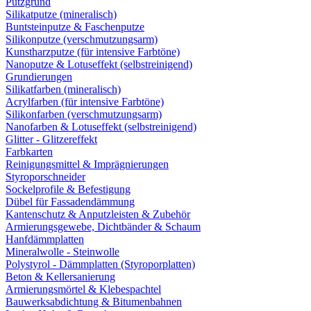
Putzgrund
Silikatputze (mineralisch)
Buntsteinputze & Faschenputze
Silikonputze (verschmutzungsarm)
Kunstharzputze (für intensive Farbtöne)
Nanoputze & Lotuseffekt (selbstreinigend)
Grundierungen
Silikatfarben (mineralisch)
Acrylfarben (für intensive Farbtöne)
Silikonfarben (verschmutzungsarm)
Nanofarben & Lotuseffekt (selbstreinigend)
Glitter - Glitzereffekt
Farbkarten
Reinigungsmittel & Imprägnierungen
Styroporschneider
Sockelprofile & Befestigung
Dübel für Fassadendämmung
Kantenschutz & Anputzleisten & Zubehör
Armierungsgewebe, Dichtbänder & Schaum
Hanfdämmplatten
Mineralwolle - Steinwolle
Polystyrol - Dämmplatten (Styroporplatten)
Beton & Kellersanierung
Armierungsmörtel & Klebespachtel
Bauwerksabdichtung & Bitumenbahnen