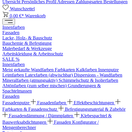
Übersicht
Persönliches Profil
Adressen
Zahlungsarten
Bestellungen
Wunschzettel
0,00 €*
Warenkorb
Innenfarben
Fassaden
Lacke, Holz- & Bauschutz
Bauchemie & Befestigung
Malerbedarf & Werkzeuge
Arbeitskleidung & Arbeitsschutz
SALE %
Innenfarben
Meist gekaufte Wandfarben
Farbkarten
Kalkfarben
Innenputze
Leimfarben
Latexfarben (abwischbar)
Dispersions - Wandfarben
Mineralfarben (atmungsaktiv)
Schimmelschutz & Isolierfarben
Abtönfarben (zum selber mischen)
Grundierungen &
Spachtelmassen
Fassaden
Fassadenputze
Fassadenfarben
Effektbeschichtungen
Farbkarten & Fassadenschutz
Befestigungsmaterial & Zubehör
Fassadendämmung / Dämmplatten
Klebespachtel &
Bauwerksabdichtungen
Fassaden Konfigurator /
Mengenberechner