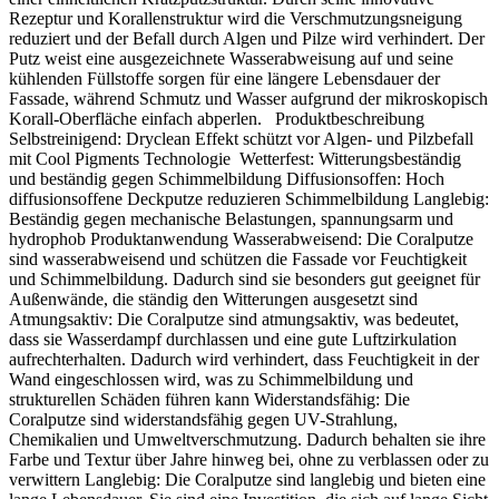
Rezeptur und Korallenstruktur wird die Verschmutzungsneigung
reduziert und der Befall durch Algen und Pilze wird verhindert. Der
Putz weist eine ausgezeichnete Wasserabweisung auf und seine
kühlenden Füllstoffe sorgen für eine längere Lebensdauer der
Fassade, während Schmutz und Wasser aufgrund der mikroskopisch
Korall-Oberfläche einfach abperlen. Produktbeschreibung
Selbstreinigend: Dryclean Effekt schützt vor Algen- und Pilzbefall
mit Cool Pigments Technologie Wetterfest: Witterungsbeständig
und beständig gegen Schimmelbildung Diffusionsoffen: Hoch
diffusionsoffene Deckputze reduzieren Schimmelbildung Langlebig:
Beständig gegen mechanische Belastungen, spannungsarm und
hydrophob Produktanwendung Wasserabweisend: Die Coralputze
sind wasserabweisend und schützen die Fassade vor Feuchtigkeit
und Schimmelbildung. Dadurch sind sie besonders gut geeignet für
Außenwände, die ständig den Witterungen ausgesetzt sind
Atmungsaktiv: Die Coralputze sind atmungsaktiv, was bedeutet,
dass sie Wasserdampf durchlassen und eine gute Luftzirkulation
aufrechterhalten. Dadurch wird verhindert, dass Feuchtigkeit in der
Wand eingeschlossen wird, was zu Schimmelbildung und
strukturellen Schäden führen kann Widerstandsfähig: Die
Coralputze sind widerstandsfähig gegen UV-Strahlung,
Chemikalien und Umweltverschmutzung. Dadurch behalten sie ihre
Farbe und Textur über Jahre hinweg bei, ohne zu verblassen oder zu
verwittern Langlebig: Die Coralputze sind langlebig und bieten eine