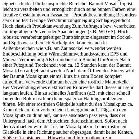
eignet sich ideal für beanspruchte Bereiche. Baumit MosaikTop ist
leicht zu verarbeiten und ermöglicht durch seine bunten Farben eine
kreative Gestaltung von Fassaden. Produktbeschreibung Besonders
stark und fest Geringe Verschmutzungsneigung Schlagregendicht
Hoch elastisch Produktanwendung Zum Auftragen bzw. verarbeiten
auf tragfähigen Putzen oder Spachtelungen (z.B. WDVS). Hoch
robuster, verarbeitungsfertiger Buntsteinputz eingesetzt im Sockel-
und Spritzwasserbereich Sockelputze können auch in
Außenbereichen wie z:B. am Zaunsockel verwendet werden
Endbeschichtung beim Wärmedämmverbundsystemen EPS und
Mineral Verarbeitung Als Grundanstrich Baumit UniPrimer Nach
einer Putzgrund Trockenzeit von ca. 12 Stunden kann der Baumit
MosaikTop aufgebracht werden Nach dem Öffnen des Eimers wird
der Baumit Mosaikputz einmal kurz bis zum Boden komplett
aufgerührt. Verwende dafür am besten eine rostfreie Maurerkelle.
Bei Verwendung eines elektrischen Rührwerks darf dieses nur sehr
langsam laufen. Ein zu schnelles Anrühren (z.B. mit einer schnell
laufenden Bohrmaschine) kann später zu Haftungsproblemen
führen. Mit einer rostfreien Glättkelle ziehst du den Mosaikputz ca.
3 mm dick auf den vorbereiteten Untergrund auf. Trägst du den
Mosaikputz zu dünn auf, kann es ansonsten passieren, dass der
Untergrund nach dem Abtrocknen durchschimmert. Sofort nach
dem Aufziehen wird der frische Mosaikputz mit einer rostfreien
Glättkelle in eine Richtung sauber abgezogen, damit keine Kanten,
Stöße o.ä. entstehen. Hinweise und Informationen zur