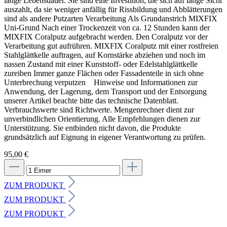
lange Lebensdauer. Sie sind eine Investition, die sich auf lange Sicht
auszahlt, da sie weniger anfällig für Rissbildung und Abblätterungen
sind als andere Putzarten Verarbeitung Als Grundanstrich MIXFIX
Uni-Grund Nach einer Trockenzeit von ca. 12 Stunden kann der
MIXFIX Coralputz aufgebracht werden. Den Coralputz vor der
Verarbeitung gut aufrühren. MIXFIX Coralputz mit einer rostfreien
Stahlglättkelle auftragen, auf Kornstärke abziehen und noch im
nassen Zustand mit einer Kunststoff- oder Edelstahlglättkelle
zureiben Immer ganze Flächen oder Fassadenteile in sich ohne
Unterbrechung verputzen Hinweise und Informationen zur
Anwendung, der Lagerung, dem Transport und der Entsorgung
unserer Artikel beachte bitte das technische Datenblatt.
Verbrauchswerte sind Richtwerte. Mengenrechner dient zur
unverbindlichen Orientierung. Alle Empfehlungen dienen zur
Unterstützung. Sie entbinden nicht davon, die Produkte
grundsätzlich auf Eignung in eigener Verantwortung zu prüfen.
95,00 €
ZUM PRODUKT
ZUM PRODUKT
ZUM PRODUKT