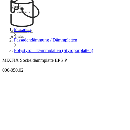
Aktuelle
Farbentrends
Fassaden
Werkmit Tipps
& Tricks
Fassadendämmung / Dämmplatten
Polystyrol - Dämmplatten (Styroporplatten)
MIXFIX Sockeldämmplatte EPS-P
006-050.02