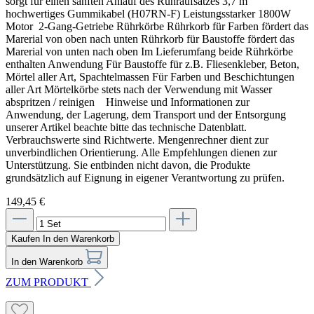
sorgt für einen sanften Anlauf des Rühraufsatzes 3,7 m
Hinweise und Informationen zur Anwendung, der Lagerung, dem
hochwertiges Gummikabel (H07RN-F) Leistungsstarker 1800W
Transport und der Entsorgung unserer Artikel beachte bitte das technische
Motor 2-Gang-Getriebe Rührkörbe Rührkorb für Farben fördert das
Datenblatt. Verbrauchswerte sind Richtwerte. Mengenrechner dient zur
Marerial von oben nach unten Rührkorb für Baustoffe fördert das
unverbindlichen Orientierung. Alle Empfehlungen dienen zur Unterstützung. Sie
Marerial von unten nach oben Im Lieferumfang beide Rührkörbe
entbinden nicht davon, die Produkte grundsätzlich auf Eignung in eigener
enthalten Anwendung Für Baustoffe für z.B. Fliesenkleber, Beton,
Verantwortung zu prüfen.
Mörtel aller Art, Spachtelmassen Für Farben und Beschichtungen
aller Art Mörtelkörbe stets nach der Verwendung mit Wasser
abspritzen / reinigen Hinweise und Informationen zur
Anwendung, der Lagerung, dem Transport und der Entsorgung
unserer Artikel beachte bitte das technische Datenblatt.
Verbrauchswerte sind Richtwerte. Mengenrechner dient zur
unverbindlichen Orientierung. Alle Empfehlungen dienen zur
Unterstützung. Sie entbinden nicht davon, die Produkte
grundsätzlich auf Eignung in eigener Verantwortung zu prüfen.
149,45 €
Eigenschaften
Hoch wärmedämmend
Kaufen
In den Warenkorb
Format 100x50cm
In den Warenkorb
ZUM PRODUKT
Formbeständig
Wasserabweisend