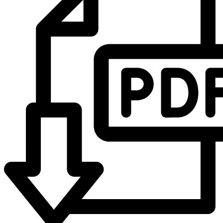
Produktbeschreibung
Als Sockelschutz im MIXFIX Wärmedämm-Verbundsystemen
Biologisch neutral, 100 % FCKW-, HFCKW-, HFKW-frei
Ab 10cm geschlitzt für spannungsfreie Oberflächen
Brandverhalten EN 13501-1 E schwerentflammbar
Merkmale
In der Regel müssen Sockeldämmplatten gedübelt werden
Schutz der Bausubstanz vor Feuchtigkeit und Frost
Reduzierung von Wärmeverlusten an der Sockelfläche
Verlängerung der Lebensdauer der Bausubstanz und
Senkung der Instandhaltungskosten