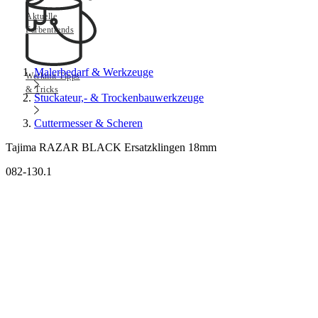
Aktuelle
Farbentrends
Malerbedarf & Werkzeuge
Werkmit Tipps
& Tricks
Stuckateur,- & Trockenbauwerkzeuge
Cuttermesser & Scheren
Tajima RAZAR BLACK Ersatzklingen 18mm
082-130.1