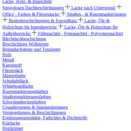
Lacke, Holz- & Bauschutz
Spraydosen
Dachbeschichtungen
Lacke nach Untergrund
Office - Farben & Fliesenlacke
Straßen,- & Rasenmarkierungen
Bodenbeschichtungen & Epoxidharz
Lacke, Öle &
Holzschutz für Innenbereiche
Lacke, Öle & Holzschutz für
Außenbereiche
Füllspachtel - Feinspachtel - Polyesterspachtel
Blechdachbeschichtung
Beschichtung Welleternit
Betondachsteine und Tonziegel
Holz
Metall
Kunststoff
Fliesenlack
Magnetfarbe
Schultafellack
Whiteboardfarbe
Rasenmarkierungsfarben
Straßenmarkierungsfarben
Schwimmbeckenfarben
Grundierungen & Imprägnierungen
Versiegelungen & Beschichtungen
Ergänzungsprodukte, Farbchips & Dichtstoffe
Klarlacke
Heizkörper