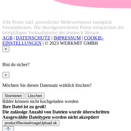
Alle Preise inkl. gesetzlicher Mehrwertsteuer zuzüglich
Versandkosten. Die durchgestrichenen Preise entsprechen der
letztgültigen Verkaufspreise der letzten 6 Monate.
AGB
|
DATENSCHUTZ
|
IMPRESSUM
|
COOKIE-
EINSTELLUNGEN
|
© 2023 WERKMIT GMBH
×
Bist du sicher?
×
Möchten Sie diesen Datensatz wirklich löschen?
Stornieren
Löschen
Bilder können nicht hochgeladen werden
Ihre Datei ist zu groß!
Die zulässige Anzahl von Dateien wurde überschritten
Ausgewählte Dateitypen werden nicht akzeptiert
productReviewImageUpload.ok