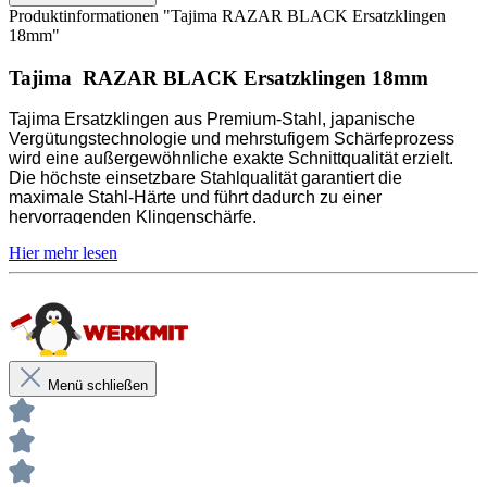
Sichere Aufbewahrung im praktischem Spender
Produktinformationen "Tajima RAZAR BLACK Ersatzklingen
18mm"
Ideal für Papier, Folien und dünne Materialien
Tajima RAZAR BLACK Ersatzklingen 18mm
Gleitet zügig und leicht durch das Material
Extrem scharfe Klingen mit 8 Segmenten
Tajima Ersatzklingen aus Premium-Stahl, japanische
Vergütungstechnologie und mehrstufigem Schärfeprozess
wird eine außergewöhnliche exakte Schnittqualität erzielt.
Die höchste einsetzbare Stahlqualität garantiert die
Unsere anwendungstechnischen Empfehlungen dienen der
maximale Stahl-Härte und führt dadurch zu einer
Unterstützung des Käufers bzw. Verarbeiters.
hervorragenden Klingenschärfe.
Sie entbinden nicht davon, unsere Produkte grundsätzlich auf ihre
Eignung für den vorgesehenen Anwendungszweck in eigener
Verantwortung zu prüfen.
Extrem scharf, für präzise Schnitte auch von feinen
Maßband Länge / Bandbreite:
5m / 25mm
Streifen
Premium Qualität, japanische Vergütungstechnologie
Menü schließen
Sichere Aufbewahrung im praktischem Spender
Ideal für Papier, Folien und dünne Materialien
Gleitet zügig und leicht durch das Material