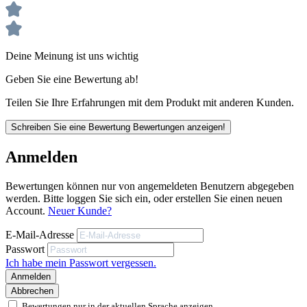
Extrem scharfe Klingen mit 8 Segmenten
Deine Meinung ist uns wichtig
Unsere anwendungstechnischen Empfehlungen dienen der Unterstützung
des Käufers bzw. Verarbeiters.
Geben Sie eine Bewertung ab!
Sie entbinden nicht davon, unsere Produkte grundsätzlich auf ihre Eignung
für den vorgesehenen Anwendungszweck in eigener Verantwortung zu
Teilen Sie Ihre Erfahrungen mit dem Produkt mit anderen Kunden.
prüfen.
Schreiben Sie eine Bewertung
Bewertungen anzeigen!
Maßband Länge / Bandbreite:
5m / 25mm
Anmelden
Bewertungen können nur von angemeldeten Benutzern abgegeben
werden. Bitte loggen Sie sich ein, oder erstellen Sie einen neuen
Account.
Neuer Kunde?
E-Mail-Adresse
Passwort
Ich habe mein Passwort vergessen.
Anmelden
Abbrechen
Bewertungen nur in der aktuellen Sprache anzeigen.