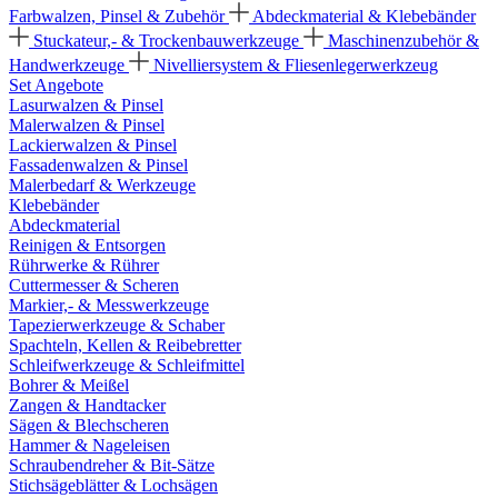
Farbwalzen, Pinsel & Zubehör
Abdeckmaterial & Klebebänder
Stuckateur,- & Trockenbauwerkzeuge
Maschinenzubehör &
Handwerkzeuge
Nivelliersystem & Fliesenlegerwerkzeug
Set Angebote
Lasurwalzen & Pinsel
Malerwalzen & Pinsel
Lackierwalzen & Pinsel
Fassadenwalzen & Pinsel
Malerbedarf & Werkzeuge
Klebebänder
Abdeckmaterial
Reinigen & Entsorgen
Rührwerke & Rührer
Cuttermesser & Scheren
Markier,- & Messwerkzeuge
Tapezierwerkzeuge & Schaber
Spachteln, Kellen & Reibebretter
Schleifwerkzeuge & Schleifmittel
Bohrer & Meißel
Zangen & Handtacker
Sägen & Blechscheren
Hammer & Nageleisen
Schraubendreher & Bit-Sätze
Stichsägeblätter & Lochsägen