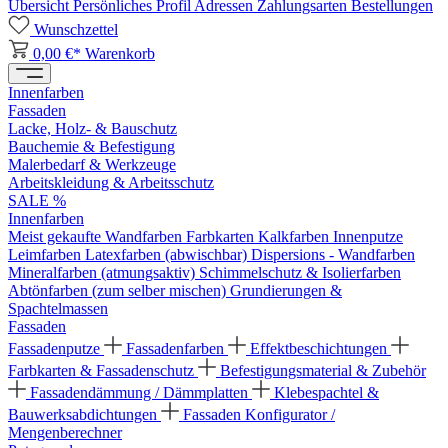
Übersicht
Persönliches Profil
Adressen
Zahlungsarten
Bestellungen
Wunschzettel
0,00 €*
Warenkorb
Innenfarben
Fassaden
Lacke, Holz- & Bauschutz
Bauchemie & Befestigung
Malerbedarf & Werkzeuge
Arbeitskleidung & Arbeitsschutz
SALE %
Innenfarben
Meist gekaufte Wandfarben
Farbkarten
Kalkfarben
Innenputze
Leimfarben
Latexfarben (abwischbar)
Dispersions - Wandfarben
Mineralfarben (atmungsaktiv)
Schimmelschutz & Isolierfarben
Abtönfarben (zum selber mischen)
Grundierungen &
Spachtelmassen
Fassaden
Fassadenputze
Fassadenfarben
Effektbeschichtungen
Farbkarten & Fassadenschutz
Befestigungsmaterial & Zubehör
Fassadendämmung / Dämmplatten
Klebespachtel &
Bauwerksabdichtungen
Fassaden Konfigurator /
Mengenberechner