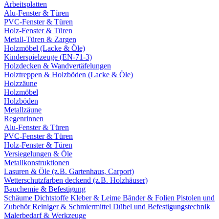
Arbeitsplatten
Alu-Fenster & Türen
PVC-Fenster & Türen
Holz-Fenster & Türen
Metall-Türen & Zargen
Holzmöbel (Lacke & Öle)
Kinderspielzeuge (EN-71-3)
Holzdecken & Wandvertäfelungen
Holztreppen & Holzböden (Lacke & Öle)
Holzzäune
Holzmöbel
Holzböden
Metallzäune
Regenrinnen
Alu-Fenster & Türen
PVC-Fenster & Türen
Holz-Fenster & Türen
Versiegelungen & Öle
Metallkonstruktionen
Lasuren & Öle (z.B. Gartenhaus, Carport)
Wetterschutzfarben deckend (z.B. Holzhäuser)
Bauchemie & Befestigung
Schäume
Dichtstoffe
Kleber & Leime
Bänder & Folien
Pistolen und
Zubehör
Reiniger & Schmiermittel
Dübel und Befestigungstechnik
Malerbedarf & Werkzeuge