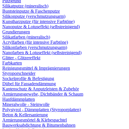
Putzgrund
Silikatputze (mineralisch)
Buntsteinputze & Faschenputze
Silikonputze (verschmutzungsarm)
Kunstharzputze (für intensive Farbtöne)
Nanoputze & Lotuseffekt (selbstreinigend)
Grundierungen
Silikatfarben (mineralisch)
Acrylfarben (für intensive Farbtöne)
Silikonfarben (verschmutzungsarm)
Nanofarben & Lotuseffekt (selbstreinigend)
Glitter - Glitzereffekt
Farbkarten
Reinigungsmittel & Imprägnierungen
Styroporschneider
Sockelprofile & Befestigung
Dübel für Fassadendämmung
Kantenschutz & Anputzleisten & Zubehör
Armierungsgewebe, Dichtbänder & Schaum
Hanfdämmplatten
Mineralwolle - Steinwolle
Polystyrol - Dämmplatten (Styroporplatten)
Beton & Kellersanierung
Armierungsmörtel & Klebespachtel
Bauwerksabdichtung & Bitumenbahnen