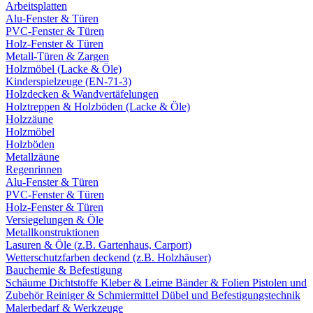
Arbeitsplatten
Alu-Fenster & Türen
PVC-Fenster & Türen
Holz-Fenster & Türen
Metall-Türen & Zargen
Holzmöbel (Lacke & Öle)
Kinderspielzeuge (EN-71-3)
Holzdecken & Wandvertäfelungen
Holztreppen & Holzböden (Lacke & Öle)
Holzzäune
Holzmöbel
Holzböden
Metallzäune
Regenrinnen
Alu-Fenster & Türen
PVC-Fenster & Türen
Holz-Fenster & Türen
Versiegelungen & Öle
Metallkonstruktionen
Lasuren & Öle (z.B. Gartenhaus, Carport)
Wetterschutzfarben deckend (z.B. Holzhäuser)
Bauchemie & Befestigung
Schäume
Dichtstoffe
Kleber & Leime
Bänder & Folien
Pistolen und
Zubehör
Reiniger & Schmiermittel
Dübel und Befestigungstechnik
Malerbedarf & Werkzeuge