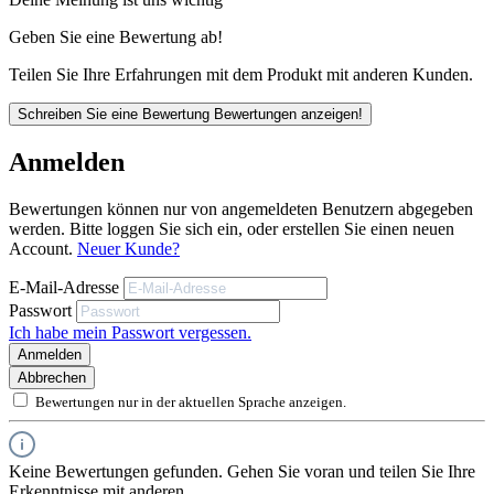
Unsere anwendungstechnischen Empfehlungen dienen der Unterstützung
des Käufers bzw. Verarbeiters.
Geben Sie eine Bewertung ab!
Sie entbinden nicht davon, unsere Produkte grundsätzlich auf ihre Eignung
für den vorgesehenen Anwendungszweck in eigener Verantwortung zu
Teilen Sie Ihre Erfahrungen mit dem Produkt mit anderen Kunden.
prüfen.
Schreiben Sie eine Bewertung
Bewertungen anzeigen!
Anmelden
Bewertungen können nur von angemeldeten Benutzern abgegeben
werden. Bitte loggen Sie sich ein, oder erstellen Sie einen neuen
Account.
Neuer Kunde?
E-Mail-Adresse
Passwort
Ich habe mein Passwort vergessen.
Anmelden
Abbrechen
Bewertungen nur in der aktuellen Sprache anzeigen.
Keine Bewertungen gefunden. Gehen Sie voran und teilen Sie Ihre
Erkenntnisse mit anderen.