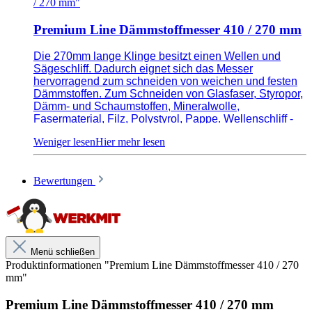
/ 270 mm"
Premium Line Dämmstoffmesser 410 / 270 mm
Die 270mm lange Klinge besitzt einen Wellen und
Sägeschliff. Dadurch eignet sich das Messer
hervorragend zum schneiden von weichen und festen
Dämmstoffen. Zum Schneiden von Glasfaser, Styropor,
Dämm- und Schaumstoffen, Mineralwolle,
Fasermaterial, Filz, Polystyrol, Pappe. Wellenschliff -
für leichtes, weiches Material, z.B. Steinwolle.
Sägeschliff - für dichtes und hartes Material, z.B.
Styropor.
Bewertungen
Wellenschliff für biegsame und weiche
Dämmstoffe
Menü schließen
Sägeschliff für feste und harte Dämmstoffe
Produktinformationen "Premium Line Dämmstoffmesser 410 / 270
Extra flache Klinge, gehärtet und poliert
mm"
Aus rostfreiem Stahl gefertigt
Premium Line Dämmstoffmesser 410 / 270 mm