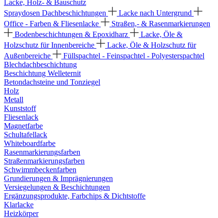
Lacke, Holz- & Bauschutz
Spraydosen
Dachbeschichtungen
Lacke nach Untergrund
Office - Farben & Fliesenlacke
Straßen,- & Rasenmarkierungen
Bodenbeschichtungen & Epoxidharz
Lacke, Öle &
Holzschutz für Innenbereiche
Lacke, Öle & Holzschutz für
Außenbereiche
Füllspachtel - Feinspachtel - Polyesterspachtel
Blechdachbeschichtung
Beschichtung Welleternit
Betondachsteine und Tonziegel
Holz
Metall
Kunststoff
Fliesenlack
Magnetfarbe
Schultafellack
Whiteboardfarbe
Rasenmarkierungsfarben
Straßenmarkierungsfarben
Schwimmbeckenfarben
Grundierungen & Imprägnierungen
Versiegelungen & Beschichtungen
Ergänzungsprodukte, Farbchips & Dichtstoffe
Klarlacke
Heizkörper