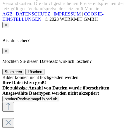
Versandkosten. Die durchgestrichenen Preise entsprechen der
letztgültigen Verkaufspreise der letzten 6 Monate.
AGB
|
DATENSCHUTZ
|
IMPRESSUM
|
COOKIE-
EINSTELLUNGEN
|
© 2023 WERKMIT GMBH
×
Bist du sicher?
×
Möchten Sie diesen Datensatz wirklich löschen?
Stornieren
Löschen
Bilder können nicht hochgeladen werden
Ihre Datei ist zu groß!
Die zulässige Anzahl von Dateien wurde überschritten
Ausgewählte Dateitypen werden nicht akzeptiert
productReviewImageUpload.ok