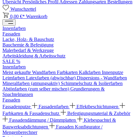
Übersicht
Persönliches Profil
Adressen
Zahlungsarten
Bestellungen
Wunschzettel
0,00 €*
Warenkorb
Innenfarben
Fassaden
Lacke, Holz- & Bauschutz
Bauchemie & Befestigung
Malerbedarf & Werkzeuge
Arbeitskleidung & Arbeitsschutz
SALE %
Innenfarben
Meist gekaufte Wandfarben
Farbkarten
Kalkfarben
Innenputze
Leimfarben
Latexfarben (abwischbar)
Dispersions - Wandfarben
Mineralfarben (atmungsaktiv)
Schimmelschutz & Isolierfarben
Abtönfarben (zum selber mischen)
Grundierungen &
Spachtelmassen
Fassaden
Fassadenputze
Fassadenfarben
Effektbeschichtungen
Farbkarten & Fassadenschutz
Befestigungsmaterial & Zubehör
Fassadendämmung / Dämmplatten
Klebespachtel &
Bauwerksabdichtungen
Fassaden Konfigurator /
Mengenberechner