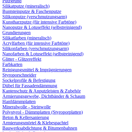
Putzgrund
Silikatputze (mineralisch)
Buntsteinputze & Faschenputze
Silikonputze (verschmutzungsarm)
Kunstharzputze (für intensive Farbtöne)
Nanoputze & Lotuseffekt (selbstreinigend)
Grundierungen
Silikatfarben (mineralisch)
Acrylfarben (für intensive Farbtöne)
Silikonfarben (verschmutzungsarm)
Nanofarben & Lotuseffekt (selbstreinigend)
Glitter - Glitzereffekt
Farbkarten
Reinigungsmittel & Imprägnierungen
Styroporschneider
Sockelprofile & Befestigung
Dübel für Fassadendämmung
Kantenschutz & Anputzleisten & Zubehör
Armierungsgewebe, Dichtbänder & Schaum
Hanfdämmplatten
Mineralwolle - Steinwolle
Polystyrol - Dämmplatten (Styroporplatten)
Beton & Kellersanierung
Armierungsmörtel & Klebespachtel
Bauwerksabdichtung & Bitumenbahnen