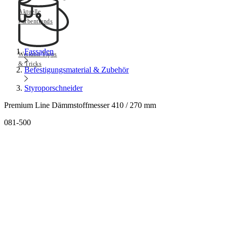
Aktuelle
Farbentrends
Fassaden
Werkmit Tipps
& Tricks
Befestigungsmaterial & Zubehör
Styroporschneider
Premium Line Dämmstoffmesser 410 / 270 mm
081-500