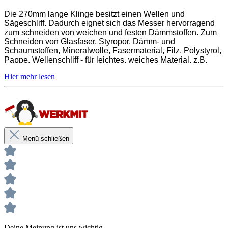
2-Komponenten-Griff
Die 270mm lange Klinge besitzt einen Wellen und
Lieferumfang inkl. Messerscheide mit
Sägeschliff. Dadurch eignet sich das Messer hervorragend
zum schneiden von weichen und festen Dämmstoffen. Zum
Gürtelschlaufe
Schneiden von Glasfaser, Styropor, Dämm- und
Schaumstoffen, Mineralwolle, Fasermaterial, Filz, Polystyrol,
Pappe. Wellenschliff - für leichtes, weiches Material, z.B.
Steinwolle. Sägeschliff - für dichtes und hartes Material, z.B.
Unsere anwendungstechnischen Empfehlungen dienen der
Styropor.
Unterstützung des Käufers bzw. Verarbeiters.
Sie entbinden nicht davon, unsere Produkte grundsätzlich auf ihre
Eignung für den vorgesehenen Anwendungszweck in eigener
Verantwortung zu prüfen.
Wellenschliff für biegsame und weiche Dämmstoffe
Sägeschliff für feste und harte Dämmstoffe
Menü schließen
Extra flache Klinge, gehärtet und poliert
Aus rostfreiem Stahl gefertigt
2-Komponenten-Griff
Lieferumfang inkl. Messerscheide mit Gürtelschlaufe
Deine Meinung ist uns wichtig