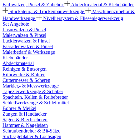
Farbwalzen, Pinsel & Zubehör
Abdeckmaterial & Klebebänder
Stuckateur,- & Trockenbauwerkzeuge
Maschinenzubehör &
Handwerkzeuge
Nivelliersystem & Fliesenlegerwerkzeug
Set Angebote
Lasurwalzen & Pinsel
Malerwalzen & Pinsel
Lackierwalzen & Pinsel
Fassadenwalzen & Pinsel
Malerbedarf & Werkzeuge
Klebebänder
Abdeckmaterial
Reinigen & Entsorgen
Rührwerke & Rührer
Cuttermesser & Scheren
Markier,- & Messwerkzeuge
Tapezierwerkzeuge & Schaber
Spachteln, Kellen & Reibebretter
Schleifwerkzeuge & Schleifmittel
Bohrer & Meißel
Zangen & Handtacker
Sägen & Blechscheren
Hammer & Nageleisen
Schraubendreher & Bit-Sätze
Stichsägeblätter & Lochsägen