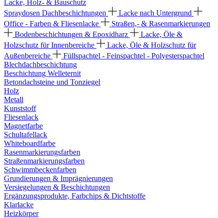
Lacke, Holz- & Bauschutz
Spraydosen
Dachbeschichtungen
Lacke nach Untergrund
Office - Farben & Fliesenlacke
Straßen,- & Rasenmarkierungen
Bodenbeschichtungen & Epoxidharz
Lacke, Öle &
Holzschutz für Innenbereiche
Lacke, Öle & Holzschutz für
Außenbereiche
Füllspachtel - Feinspachtel - Polyesterspachtel
Blechdachbeschichtung
Beschichtung Welleternit
Betondachsteine und Tonziegel
Holz
Metall
Kunststoff
Fliesenlack
Magnetfarbe
Schultafellack
Whiteboardfarbe
Rasenmarkierungsfarben
Straßenmarkierungsfarben
Schwimmbeckenfarben
Grundierungen & Imprägnierungen
Versiegelungen & Beschichtungen
Ergänzungsprodukte, Farbchips & Dichtstoffe
Klarlacke
Heizkörper