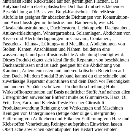
hinterlässt keine Rückstände auf den gereinigten Flächen. Das
Butyband ist ein elasto-plastisches Dichtband mit selbstklebender
Beschichtung auf Basis von Butyl-Kautschuk. Die reißfeste
Alufolie ist geeignet für abdeckende Dichtungen von Konstruktion-
und Anschlussfugen im Industrie- und Baubereich, wie z.B.
Glasdachkonstruktionen, Dachfenstern, Lichtkuppeln, Dachgauben,
Attikaverkleidungen, Wintergartenbau, Solaranlagen, Abdichten von
Rissen und Blechüberlappungen im Caravan-, Container-,
Fassaden- , Klima- , Lüftungs- und Metallbau. Abdichtungen von
Stößen, Kanten, Anschlüssen und Nähten, bei denen eine
wasserdampf- und gasdiffusionsdichte Abdichtung benötigt wird.
Dieses Produkt eignet sich ideal für die Reparatur von beschädigten
Dachanschlüssen und ist auch geeignet für die Abdichtung von
Kaminen, Antennenmasten und anderen kritischen Bereichen auf
dem Dach. Mit dem Soudal Butyband kannst du eine schnelle und
zuverlässige Reparatur durchführen und dein Dach vor Feuchtigkeit
und anderen Schäden schützen. Produktbeschreibung Hohe
Wirkstoffkonzentration auf Basis natürlicher Stoffe Auf nahezu allen
Untergründen anwendbar Entfernt mühelos Gummireste, Harz, Öl,
Fett, Teer, Farb- und Klebstoffreste Frischer Citrusduft
Produktanwendung Reinigung von Werkzeugen und Maschinen
Reinigen von Untergründen (fettige oder ölige Untergründe)
Entfernung von Aufklebern und Etiketten Entfernung von Harz und
Klebstoffen Verarbeitung Reiniger aufsprühen Einwirken lassen
Oberfläche abwischen oder abspülen Bei Bedarf wiederholen