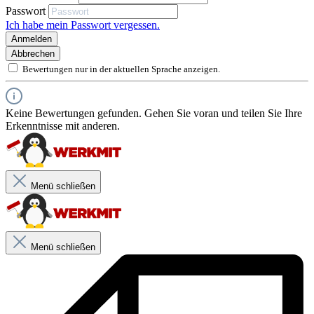
Produktbeschreibung
Passwort
Ich habe mein Passwort vergessen.
Sehr gute Schall,- Isolier,- und Wärmedämmeigenschaften
Anmelden
Hervorragende Haftung auf verschiedenen Oberflächen
Abbrechen
Bewertungen nur in der aktuellen Sprache anzeigen.
Schwer entflammbar - B1 nach DIN 4102-1
Produktanwendung
Beton, Mauerwerk, Putz, Holz, Spanplatten, Dämmstoffen,
Hohe Alterungsbeständigkeit (nicht UV-beständig)
Metallen und vielen Kunststoffen
Keine Bewertungen gefunden. Gehen Sie voran und teilen Sie Ihre
Zum Ausfüllen schmaler Fugen gemäß ÖNORM B 6400 bei
Erkenntnisse mit anderen.
WDVS
Zum Ausfüllen von Fugen, Hohlräumen und
Mauerdurchbrüchen
Zur Verminderung von Wärmebrücken
Menü schließen
Menü schließen