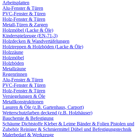
Arbeitsplatten
Alu-Fenster & Türen
PVC-Fenster & Türen
Holz-Fenster & Türen
Metall-Türen & Zargen
Holzmöbel (Lacke & Öle)
Kinderspielzeuge (EN-71-3)
Holzdecken & Wandvertäfelungen
Holztreppen & Holzböden (Lacke & Öle)
Holzzäune
Holzmöbel
Holzböden
Metallzäune
Regenrinnen
Alu-Fenster & Türen
PVC-Fenster & Türen
Holz-Fenster & Türen
Versiegelungen & Öle
Metallkonstruktionen
Lasuren & Öle (z.B. Gartenhaus, Carport)
Wetterschutzfarben deckend (z.B. Holzhäuser)
Bauchemie & Befestigung
Schäume
Dichtstoffe
Kleber & Leime
Bänder & Folien
Pistolen und
Zubehör
Reiniger & Schmiermittel
Dübel und Befestigungstechnik
Malerbedarf & Werkzeuge