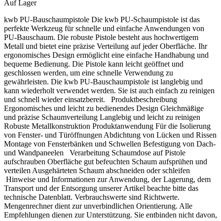
Auf Lager
Zündquellen fernhalten. Nicht rauchen. P211 Nicht gegen offene Flamme oder andere
Zündquellen sprühen. P251 Nicht durchstechen oder verbrennen, auch nicht nach
kwb PU-Bauschaumpistole Die kwb PU-Schaumpistole ist das
Gebrauch P261 Einatmen von Dampf / Aerosol vermeiden. P271 Nur im Freien oder in
perfekte Werkzeug für schnelle und einfache Anwendungen von
gut belüfteten Räumen verwenden. P280 Schutzhandschuhe und Augenschutz tragen.
PU-Bauschaum. Die robuste Pistole besteht aus hochwertigem
P302 + P352 Bei Berührung mit der Haut: Mit viel Wasser und Seife waschen. P304 +
Metall und bietet eine präzise Verteilung auf jeder Oberfläche. Ihr
P340 Bei Einatmen: Die Person an die frische Luft bringen und für ungehinderte Atmung
ergonomisches Design ermöglicht eine einfache Handhabung und
sorgen. P314 Bei Unwohlsein ärztlichen Rat einholen / ärztliche Hilfe hinzuziehen. P405
bequeme Bedienung. Die Pistole kann leicht geöffnet und
Unter Verschluss aufbewahren. P410 + P412 Vor Sonnenstrahlung schützen. Nicht
geschlossen werden, um eine schnelle Verwendung zu
Temperaturen über 50°C aussetzen. P501 Inhalt / Behälter der Problemabfallentsorfung
gewährleisten. Die kwb PU-Bauschaumpistole ist langlebig und
zuführen. Ist ärztliche Hilfe notwendig, Vergiftungsinformationszentrale kontaktieren: +43
kann wiederholt verwendet werden. Sie ist auch einfach zu reinigen
1 406 43 43
und schnell wieder einsatzbereit. Produktbeschreibung
Ergonomisches und leicht zu bedienendes Design Gleichmäßige
und präzise Schaumverteilung Langlebig und leicht zu reinigen
Robuste Metallkonstruktion Produktanwendung Für die Isolierung
von Fenster- und Türöffnungen Abdichtung von Lücken und Rissen
Montage von Fensterbänken und Schwellen Befestigung von Dach-
und Wandpaneelen Verarbeitung Schaumdose auf Pistole
aufschrauben Oberfläche gut befeuchten Schaum aufsprühen und
verteilen Ausgehärteten Schaum abschneiden oder schleifen
Hinweise und Informationen zur Anwendung, der Lagerung, dem
Transport und der Entsorgung unserer Artikel beachte bitte das
technische Datenblatt. Verbrauchswerte sind Richtwerte.
Mengenrechner dient zur unverbindlichen Orientierung. Alle
Empfehlungen dienen zur Unterstützung. Sie entbinden nicht davon,