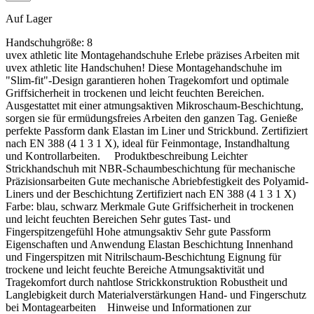
Auf Lager
Handschuhgröße:
8
uvex athletic lite Montagehandschuhe Erlebe präzises Arbeiten mit
uvex athletic lite Handschuhen! Diese Montagehandschuhe im
"Slim-fit"-Design garantieren hohen Tragekomfort und optimale
Griffsicherheit in trockenen und leicht feuchten Bereichen.
Ausgestattet mit einer atmungsaktiven Mikroschaum-Beschichtung,
sorgen sie für ermüdungsfreies Arbeiten den ganzen Tag. Genieße
perfekte Passform dank Elastan im Liner und Strickbund. Zertifiziert
nach EN 388 (4 1 3 1 X), ideal für Feinmontage, Instandhaltung
und Kontrollarbeiten. Produktbeschreibung Leichter
Strickhandschuh mit NBR-Schaumbeschichtung für mechanische
Präzisionsarbeiten Gute mechanische Abriebfestigkeit des Polyamid-
Liners und der Beschichtung Zertifiziert nach EN 388 (4 1 3 1 X)
Farbe: blau, schwarz Merkmale Gute Griffsicherheit in trockenen
und leicht feuchten Bereichen Sehr gutes Tast- und
Fingerspitzengefühl Hohe atmungsaktiv Sehr gute Passform
Eigenschaften und Anwendung Elastan Beschichtung Innenhand
und Fingerspitzen mit Nitrilschaum-Beschichtung Eignung für
trockene und leicht feuchte Bereiche Atmungsaktivität und
Tragekomfort durch nahtlose Strickkonstruktion Robustheit und
Langlebigkeit durch Materialverstärkungen Hand- und Fingerschutz
bei Montagearbeiten Hinweise und Informationen zur