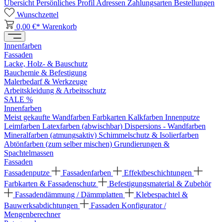
Übersicht
Persönliches Profil
Adressen
Zahlungsarten
Bestellungen
Wunschzettel
0,00 €*
Warenkorb
Innenfarben
Fassaden
Lacke, Holz- & Bauschutz
Bauchemie & Befestigung
Malerbedarf & Werkzeuge
Arbeitskleidung & Arbeitsschutz
SALE %
Innenfarben
Meist gekaufte Wandfarben
Farbkarten
Kalkfarben
Innenputze
Leimfarben
Latexfarben (abwischbar)
Dispersions - Wandfarben
Mineralfarben (atmungsaktiv)
Schimmelschutz & Isolierfarben
Abtönfarben (zum selber mischen)
Grundierungen &
Spachtelmassen
Fassaden
Fassadenputze
Fassadenfarben
Effektbeschichtungen
Farbkarten & Fassadenschutz
Befestigungsmaterial & Zubehör
Fassadendämmung / Dämmplatten
Klebespachtel &
Bauwerksabdichtungen
Fassaden Konfigurator /
Mengenberechner