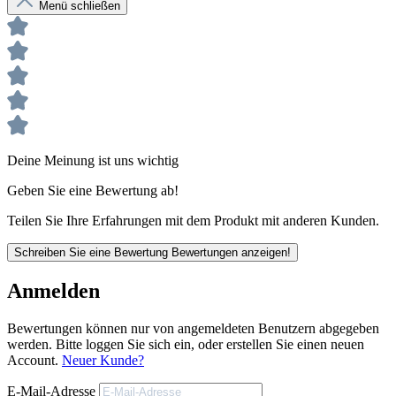
Menü schließen
Produktbeschreibung
Sehr gute Schall,- Isolier,- und Wärmedämmeigenschaften
Hervorragende Haftung auf verschiedenen Oberflächen
Schwer entflammbar - B1 nach DIN 4102-1
Hohe Alterungsbeständigkeit (nicht UV-beständig)
Deine Meinung ist uns wichtig
Geben Sie eine Bewertung ab!
Teilen Sie Ihre Erfahrungen mit dem Produkt mit anderen Kunden.
Schreiben Sie eine Bewertung
Bewertungen anzeigen!
Anmelden
Bewertungen können nur von angemeldeten Benutzern abgegeben
werden. Bitte loggen Sie sich ein, oder erstellen Sie einen neuen
Account.
Neuer Kunde?
E-Mail-Adresse