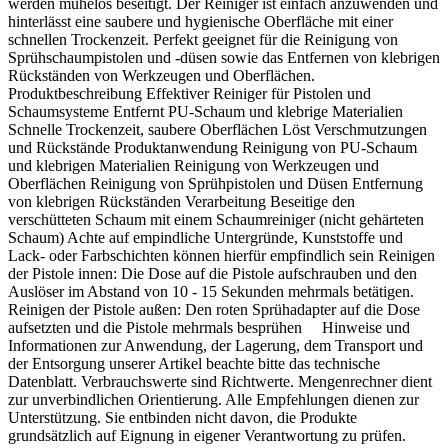
werden mühelos beseitigt. Der Reiniger ist einfach anzuwenden und
hinterlässt eine saubere und hygienische Oberfläche mit einer
schnellen Trockenzeit. Perfekt geeignet für die Reinigung von
Sprühschaumpistolen und -düsen sowie das Entfernen von klebrigen
Rückständen von Werkzeugen und Oberflächen.
Produktbeschreibung Effektiver Reiniger für Pistolen und
Schaumsysteme Entfernt PU-Schaum und klebrige Materialien
Schnelle Trockenzeit, saubere Oberflächen Löst Verschmutzungen
und Rückstände Produktanwendung Reinigung von PU-Schaum
und klebrigen Materialien Reinigung von Werkzeugen und
Oberflächen Reinigung von Sprühpistolen und Düsen Entfernung
von klebrigen Rückständen Verarbeitung Beseitige den
verschütteten Schaum mit einem Schaumreiniger (nicht gehärteten
Schaum) Achte auf empindliche Untergründe, Kunststoffe und
Lack- oder Farbschichten können hierfür empfindlich sein Reinigen
der Pistole innen: Die Dose auf die Pistole aufschrauben und den
Auslöser im Abstand von 10 - 15 Sekunden mehrmals betätigen.
Reinigen der Pistole außen: Den roten Sprühadapter auf die Dose
aufsetzten und die Pistole mehrmals besprühen Hinweise und
Informationen zur Anwendung, der Lagerung, dem Transport und
der Entsorgung unserer Artikel beachte bitte das technische
Datenblatt. Verbrauchswerte sind Richtwerte. Mengenrechner dient
zur unverbindlichen Orientierung. Alle Empfehlungen dienen zur
Unterstützung. Sie entbinden nicht davon, die Produkte
grundsätzlich auf Eignung in eigener Verantwortung zu prüfen.