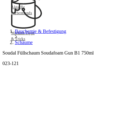
Aktuelle
Farbentrends
Bauchemie & Befestigung
Werkmit Tipps
& Tricks
Schäume
Soudal Füllschaum Soudafoam Gun B1 750ml
023-121