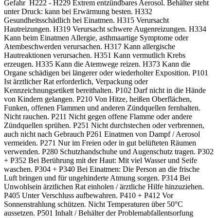
Gefahr H222 - H229 Extrem entzündbares Aerosol. Behälter steht
unter Druck: kann bei Erwärmung besten. H332
Gesundheitsschädlich bei Einatmen. H315 Verursacht
Hautreizungen. H319 Verursacht schwere Augenreizungen. H334
Kann beim Einatmen Allergie, asthmaartige Symptome oder
Atembeschwerden verursachen. H317 Kann allergische
Hautreaktionen verursachen. H351 Kann vermutlich Krebs
erzeugen. H335 Kann die Atemwege reizen. H373 Kann die
Organe schädigen bei längerer oder wiederholter Exposition. P101
Ist ärztlicher Rat erforderlich, Verpackung oder
Kennzeichnungsetikett bereithalten. P102 Darf nicht in die Hände
von Kindern gelangen. P210 Von Hitze, heißen Oberflächen,
Funken, offenen Flammen und anderen Zündquellen fernhalten.
Nicht rauchen. P211 Nicht gegen offene Flamme oder andere
Zündquellen sprühen. P251 Nicht durchstechen oder verbrennen,
auch nicht nach Gebrauch P261 Einatmen von Dampf / Aerosol
vermeiden. P271 Nur im Freien oder in gut belüfteten Räumen
verwenden. P280 Schutzhandschuhe und Augenschutz tragen. P302
+ P352 Bei Berührung mit der Haut: Mit viel Wasser und Seife
waschen. P304 + P340 Bei Einatmen: Die Person an die frische
Luft bringen und für ungehinderte Atmung sorgen. P314 Bei
Unwohlsein ärztlichen Rat einholen / ärztliche Hilfe hinzuziehen.
P405 Unter Verschluss aufbewahren. P410 + P412 Vor
Sonnenstrahlung schützen. Nicht Temperaturen über 50°C
aussetzen. P501 Inhalt / Behälter der Problemabfallentsorfung