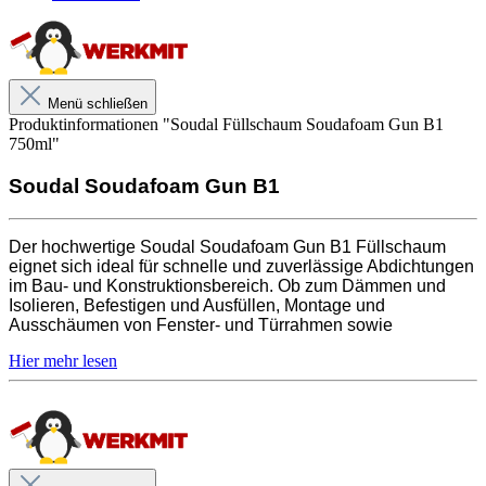
B1 Füllschaum bietet eine hervorragende Haftung und
ist beständig gegen Feuchtigkeit und
Witterungseinflüsse.
Menü schließen
Produktinformationen "Soudal Füllschaum Soudafoam Gun B1
750ml"
Soudal Soudafoam Gun B1
Der hochwertige Soudal Soudafoam Gun B1 Füllschaum
eignet sich ideal für schnelle und zuverlässige Abdichtungen
im Bau- und Konstruktionsbereich. Ob zum Dämmen und
Isolieren, Befestigen und Ausfüllen, Montage und
Ausschäumen von Fenster- und Türrahmen sowie
Fensterbänken, Schalldämmung oder Ausschäumen von
Hohlräumen - dieser Fugendichtschaum ist vielseitig
einsetzbar. Mit einer schnellen Trockenzeit und einer hohen
Ausdehnungskraft bildet er eine dauerhafte und zuverlässige
Abdichtung. Der Soudal Soudafoam Gun B1 Füllschaum
bietet eine hervorragende Haftung und ist beständig gegen
Feuchtigkeit und Witterungseinflüsse.