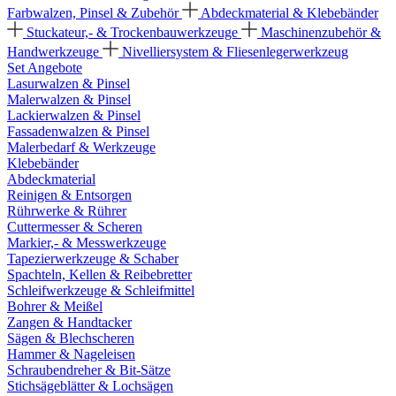
Farbwalzen, Pinsel & Zubehör
Abdeckmaterial & Klebebänder
Stuckateur,- & Trockenbauwerkzeuge
Maschinenzubehör &
Handwerkzeuge
Nivelliersystem & Fliesenlegerwerkzeug
Set Angebote
Lasurwalzen & Pinsel
Malerwalzen & Pinsel
Lackierwalzen & Pinsel
Fassadenwalzen & Pinsel
Malerbedarf & Werkzeuge
Klebebänder
Abdeckmaterial
Reinigen & Entsorgen
Rührwerke & Rührer
Cuttermesser & Scheren
Markier,- & Messwerkzeuge
Tapezierwerkzeuge & Schaber
Spachteln, Kellen & Reibebretter
Schleifwerkzeuge & Schleifmittel
Bohrer & Meißel
Zangen & Handtacker
Sägen & Blechscheren
Hammer & Nageleisen
Schraubendreher & Bit-Sätze
Stichsägeblätter & Lochsägen