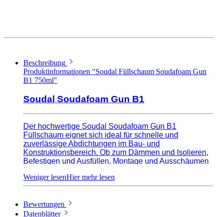
Beschreibung
Produktinformationen "Soudal Füllschaum Soudafoam Gun
B1 750ml"
Soudal Soudafoam Gun B1
Der hochwertige Soudal Soudafoam Gun B1
Füllschaum eignet sich ideal für schnelle und
zuverlässige Abdichtungen im Bau- und
Konstruktionsbereich. Ob zum Dämmen und Isolieren,
Befestigen und Ausfüllen, Montage und Ausschäumen
von Fenster- und Türrahmen sowie Fensterbänken,
Schalldämmung oder Ausschäumen von Hohlräumen -
dieser Fugendichtschaum ist vielseitig einsetzbar. Mit
einer schnellen Trockenzeit und einer hohen
Bewertungen
Ausdehnungskraft bildet er eine dauerhafte und
zuverlässige Abdichtung. Der Soudal Soudafoam Gun
Datenblätter