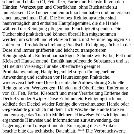
schnell und einfach Öl, Fett, Teer, Farbe und Klebstoffe von den
Händen, Werkzeugen und Oberflächen, ohne Rückstände zu
hinterlassen. Die Tücher sind einfach zu handhaben und hinterlassen
einen angenehmen Duft. Die Swipex Reinigungstücher sind
hautverträglich und enthalten Hautpflegemittel, die die Hände
während der Reinigung pflegen und Feuchtigkeit spenden. Die
Tücher sind praktisch und können überall hin mitgenommen
werden, um schnell und effektiv Schmutz und Verunreinigungen zu
entfernen. Produktbeschreibung Praktisch: Reinigungstücher in der
Dose sind immer griffbereit und leicht zu transportieren
Reinigungskraft: Entfernt hartnäckigen Schmutz wie Farbe, Fett und
Klebstoff Hautschonend: Enthält hautpflegende Substanzen und ist
pH-neutral Vielseitig: Für alle Oberflächen geeignet
Produktanwendung Hautpflegemittel sorgen für angenehme
Anwendung und schützen vor Hautreizungen Praktische,
wiederverschließbare Dose für einfache Aufbewahrung Schnelle
Reinigung von Werkzeugen, Händen und Oberflächen Entfernung
von Öl, Fett, Farbe, Klebstoff und mehr Verarbeitung Entferne den
Deckel von der Swipex Dose Entnimm ein Reinigungstuch und
schließe den Deckel wieder Reinige die verschmutzten Hände oder
Gegenstände gründlich mit dem Tuch Wische die Hände trocken
und entsorge das Tuch im Mülleimer Hinweise: Für wichtige und
ergänzende Hinweise und Informationen zur Anwendung, der
Lagerung, dem Transport und der Entsorgung dieses Artikels
beachte bitte das technische Datenblatt. *** Die Verbrauchswerte