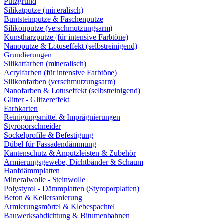
Putzgrund
Silikatputze (mineralisch)
Buntsteinputze & Faschenputze
Silikonputze (verschmutzungsarm)
Kunstharzputze (für intensive Farbtöne)
Nanoputze & Lotuseffekt (selbstreinigend)
Grundierungen
Silikatfarben (mineralisch)
Acrylfarben (für intensive Farbtöne)
Silikonfarben (verschmutzungsarm)
Nanofarben & Lotuseffekt (selbstreinigend)
Glitter - Glitzereffekt
Farbkarten
Reinigungsmittel & Imprägnierungen
Styroporschneider
Sockelprofile & Befestigung
Dübel für Fassadendämmung
Kantenschutz & Anputzleisten & Zubehör
Armierungsgewebe, Dichtbänder & Schaum
Hanfdämmplatten
Mineralwolle - Steinwolle
Polystyrol - Dämmplatten (Styroporplatten)
Beton & Kellersanierung
Armierungsmörtel & Klebespachtel
Bauwerksabdichtung & Bitumenbahnen