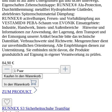
und man ist auf allen Untergründen gut und sicher unterwegs.
Eigenschaften Zehenschutzkappe: RUNNEX® Alu-Protection,
Durchtritthemmung: metallfrei Hydrophobierte Glattleder,
abriebfestes Spitzenschutzmaterial Dämpfung:
RUNNEX® activeBumper, Fersen- und Vorfußdämpfung aus
VESTAMID® PEBA-Schaum von EVONIK Einsatzgebiete:
Industrie, Handwerk, Innen- und Außenbereiche Hinweise und
Informationen zur Anwendung, der Lagerung, dem Transport und
der Entsorgung unserer Artikel beachte bitte das technische
Datenblatt. Verbrauchswerte sind Richtwerte. Mengenrechner dient
zur unverbindlichen Orientierung. Alle Empfehlungen dienen zur
Unterstützung. Sie entbinden nicht davon, die Produkte
grundsätzlich auf Eignung in eigener Verantwortung zu prüfen.
84,90 €
Kaufen
In den Warenkorb
In den Warenkorb
ZUM PRODUKT
RUNNEX S3 Sicherheitsschuhe TeamStar