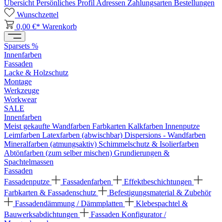
Übersicht
Persönliches Profil
Adressen
Zahlungsarten
Bestellungen
Wunschzettel
0,00 €*
Warenkorb
Sparsets %
Innenfarben
Fassaden
Lacke & Holzschutz
Montage
Werkzeuge
Workwear
SALE
Innenfarben
Meist gekaufte Wandfarben
Farbkarten
Kalkfarben
Innenputze
Leimfarben
Latexfarben (abwischbar)
Dispersions - Wandfarben
Mineralfarben (atmungsaktiv)
Schimmelschutz & Isolierfarben
Abtönfarben (zum selber mischen)
Grundierungen &
Spachtelmassen
Fassaden
Fassadenputze
Fassadenfarben
Effektbeschichtungen
Farbkarten & Fassadenschutz
Befestigungsmaterial & Zubehör
Fassadendämmung / Dämmplatten
Klebespachtel &
Bauwerksabdichtungen
Fassaden Konfigurator /