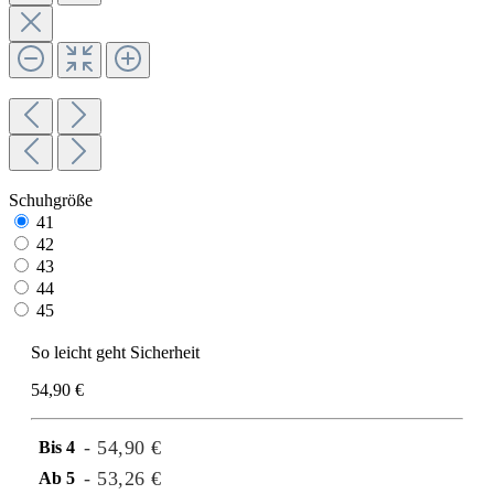
Schuhgröße
41
42
43
44
45
So leicht geht Sicherheit
54,90 €
- 54,90 €
Bis
4
- 53,26 €
Ab
5