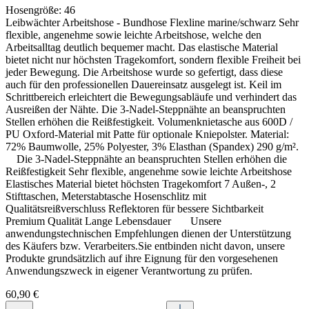
Hosengröße:
46
Leibwächter Arbeitshose - Bundhose Flexline marine/schwarz Sehr
flexible, angenehme sowie leichte Arbeitshose, welche den
Arbeitsalltag deutlich bequemer macht. Das elastische Material
bietet nicht nur höchsten Tragekomfort, sondern flexible Freiheit bei
jeder Bewegung. Die Arbeitshose wurde so gefertigt, dass diese
auch für den professionellen Dauereinsatz ausgelegt ist. Keil im
Schrittbereich erleichtert die Bewegungsabläufe und verhindert das
Ausreißen der Nähte. Die 3-Nadel-Steppnähte an beanspruchten
Stellen erhöhen die Reißfestigkeit. Volumenknietasche aus 600D /
PU Oxford-Material mit Patte für optionale Kniepolster. Material:
72% Baumwolle, 25% Polyester, 3% Elasthan (Spandex) 290 g/m².
Die 3-Nadel-Steppnähte an beanspruchten Stellen erhöhen die
Reißfestigkeit Sehr flexible, angenehme sowie leichte Arbeitshose
Elastisches Material bietet höchsten Tragekomfort 7 Außen-, 2
Stifttaschen, Meterstabtasche Hosenschlitz mit
Qualitätsreißverschluss Reflektoren für bessere Sichtbarkeit
Premium Qualität Lange Lebensdauer Unsere
anwendungstechnischen Empfehlungen dienen der Unterstützung
des Käufers bzw. Verarbeiters.Sie entbinden nicht davon, unsere
Produkte grundsätzlich auf ihre Eignung für den vorgesehenen
Anwendungszweck in eigener Verantwortung zu prüfen.
60,90 €