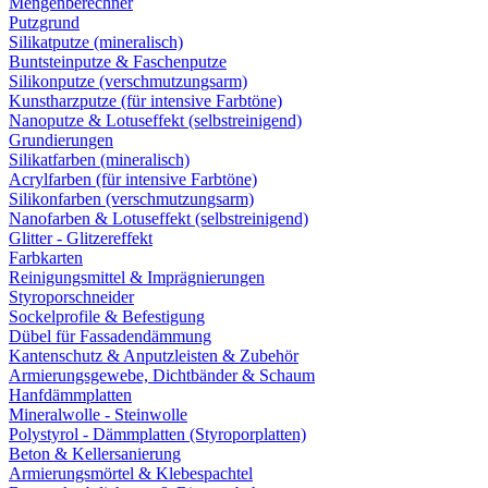
Mengenberechner
Putzgrund
Silikatputze (mineralisch)
Buntsteinputze & Faschenputze
Silikonputze (verschmutzungsarm)
Kunstharzputze (für intensive Farbtöne)
Nanoputze & Lotuseffekt (selbstreinigend)
Grundierungen
Silikatfarben (mineralisch)
Acrylfarben (für intensive Farbtöne)
Silikonfarben (verschmutzungsarm)
Nanofarben & Lotuseffekt (selbstreinigend)
Glitter - Glitzereffekt
Farbkarten
Reinigungsmittel & Imprägnierungen
Styroporschneider
Sockelprofile & Befestigung
Dübel für Fassadendämmung
Kantenschutz & Anputzleisten & Zubehör
Armierungsgewebe, Dichtbänder & Schaum
Hanfdämmplatten
Mineralwolle - Steinwolle
Polystyrol - Dämmplatten (Styroporplatten)
Beton & Kellersanierung
Armierungsmörtel & Klebespachtel