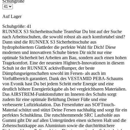
Schuhgröße
Auf Lager
Schuhgröße:
41
RUNNEX S3 Sicherheitsschuhe TeamStar Du bist auf der Suche
nach Arbeitsschuhen, die sowohl robust als auch komfortabel sind?
Dann sind die RUNNEX S3 Sicherheitsschuhe aus
hydrophobiertem Glattleder die perfekte Wahl für Dich! Diese
modernen und innovativen Schuhe bieten Dir nicht nur eine
optimale Sicherheit bei Arbeiten am Bau, sondern auch einen hohen
Tragekomfort. Eine der neuesten Hightech-Innovationen in diesem
Schuh ist der RUNNEX acktiveBumper, der beste
Dämpfungseigenschaften sowohl im Fersen- als auch im
Vorfußbereich garantiert. Dank des VESTAMID PEBA-Schaums
von Evonik hast Du bei jedem Schritt mehr Energie und eine
deutlich höhere Energierückgabe als bei vergleichbaren Materialien.
Das AIRSTREM-Funktionsfutter im Inneren des Schuhs sorgt
zudem für eine optimale Belüftung Deiner Füße und eine
verbesserte Luftzirkulation. Das Fersenfutter aus SOFTtouch-
Material schützt und stützt Deine Fersen nachhaltig und sorgt für ein
perfektes Schuhklima. Die rutschhemmende SRC Laufsohle aus
Gummi gibt Dir auf allen Untergründen einen sicheren Halt und die
Zehenschutzkappe aus Aluminium sowie die durchtrittsichere