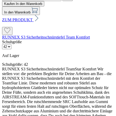
Kaufen
In den Warenkorb
In den Warenkorb
ZUM PRODUKT
RUNNEX S3 Sicherheitsschnürstiefel Team Komfort
Schuhgröße
Auf Lager
Schuhgröße:
42
RUNNEX S3 Sicherheitsschnürstiefel TeamStar Komfort Wir
stellen vor: die perfekten Begleiter für Deine Arbeiten am Bau - die
RUNNEX S3 Sicherheitsschnürstiefel mit dem Komfort der
TeamStar Linie. Diese modernen und robusten Stiefel aus
hydrophobiertem Glattleder bieten nicht nur optimalen Schutz für
Deine Füße, sondern auch ein angenehmes Schuhklima, dank des
AIRSTREAM-Funktionsfutters und des SOFTtouch-Materials im
Fersenbereich. Die rutschhemmende SRC Laufsohle aus Gummi
sorgt für einen festen Halt auf rutschigen Oberflächen, während die
Zehenschutzkappe aus Aluminium und die durchtrittsichere Einlage
aus Stahl dafür sorgen, dass Du auch bei den härtesten Arbeiten