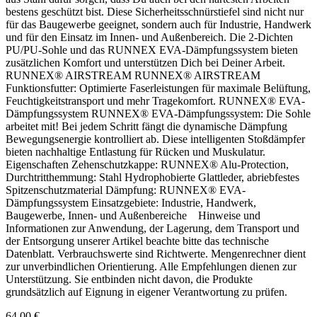
bestens geschützt bist. Diese Sicherheitsschnürstiefel sind nicht nur
für das Baugewerbe geeignet, sondern auch für Industrie, Handwerk
und für den Einsatz im Innen- und Außenbereich. Die 2-Dichten
PU/PU-Sohle und das RUNNEX EVA-Dämpfungssystem bieten
zusätzlichen Komfort und unterstützen Dich bei Deiner Arbeit.
RUNNEX® AIRSTREAM RUNNEX® AIRSTREAM
Funktionsfutter: Optimierte Faserleistungen für maximale Belüftung,
Feuchtigkeitstransport und mehr Tragekomfort. RUNNEX® EVA-
Dämpfungssystem RUNNEX® EVA-Dämpfungssystem: Die Sohle
arbeitet mit! Bei jedem Schritt fängt die dynamische Dämpfung
Bewegungsenergie kontrolliert ab. Diese intelligenten Stoßdämpfer
bieten nachhaltige Entlastung für Rücken und Muskulatur.
Eigenschaften Zehenschutzkappe: RUNNEX® Alu-Protection,
Durchtritthemmung: Stahl Hydrophobierte Glattleder, abriebfestes
Spitzenschutzmaterial Dämpfung: RUNNEX® EVA-
Dämpfungssystem Einsatzgebiete: Industrie, Handwerk,
Baugewerbe, Innen- und Außenbereiche Hinweise und
Informationen zur Anwendung, der Lagerung, dem Transport und
der Entsorgung unserer Artikel beachte bitte das technische
Datenblatt. Verbrauchswerte sind Richtwerte. Mengenrechner dient
zur unverbindlichen Orientierung. Alle Empfehlungen dienen zur
Unterstützung. Sie entbinden nicht davon, die Produkte
grundsätzlich auf Eignung in eigener Verantwortung zu prüfen.
64,00 €