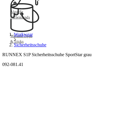
Aktuelle
Farbentrends
Workwear
Werkmit Tipps
& Tricks
Sicherheitsschuhe
RUNNEX S1P Sicherheitsschuhe SportStar grau
092-081.41