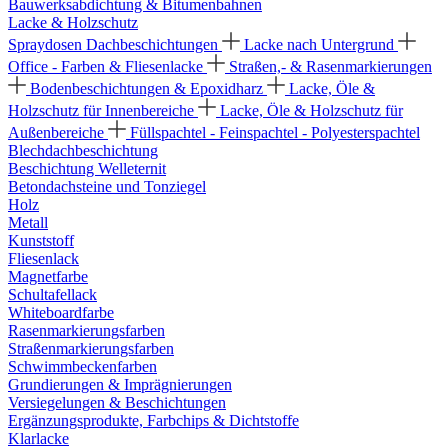
Bauwerksabdichtung & Bitumenbahnen
Lacke & Holzschutz
Spraydosen
Dachbeschichtungen
Lacke nach Untergrund
Office - Farben & Fliesenlacke
Straßen,- & Rasenmarkierungen
Bodenbeschichtungen & Epoxidharz
Lacke, Öle &
Holzschutz für Innenbereiche
Lacke, Öle & Holzschutz für
Außenbereiche
Füllspachtel - Feinspachtel - Polyesterspachtel
Blechdachbeschichtung
Beschichtung Welleternit
Betondachsteine und Tonziegel
Holz
Metall
Kunststoff
Fliesenlack
Magnetfarbe
Schultafellack
Whiteboardfarbe
Rasenmarkierungsfarben
Straßenmarkierungsfarben
Schwimmbeckenfarben
Grundierungen & Imprägnierungen
Versiegelungen & Beschichtungen
Ergänzungsprodukte, Farbchips & Dichtstoffe
Klarlacke