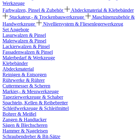
Werkzeuge
Farbwalzen, Pinsel & Zubehör
Abdeckmaterial & Klebebänder
Stuckateur,- & Trockenbauwerkzeuge
Maschinenzubehör &
Handwerkzeuge
Nivelliersystem & Fliesenlegerwerkzeug
Set Angebote
Lasurwalzen & Pinsel
Malerwalzen & Pinsel
Lackierwalzen & Pinsel
Fassadenwalzen & Pinsel
Malerbedarf & Werkzeuge
Klebebänder
Abdeckmaterial
Reinigen & Entsorgen
Rührwerke & Rührer
Cuttermesser & Scheren
Markier,- & Messwerkzeuge
Tapezierwerkzeuge & Schaber
Spachteln, Kellen & Reibebretter
Schleifwerkzeuge & Schleifmittel
Bohrer & Meißel
Zangen & Handtacker
Sägen & Blechscheren
Hammer & Nageleisen
Schraubendreher & Bit-Sätze