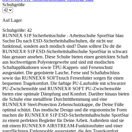
Schuhgröße
Auf Lager
Schuhgröße:
42
RUNNEX S1P Sicherheitsschuhe - Arbeitsschuhe SportStar blau
Suchst Du nach ESD-Sicherheitshalbschuhen, die nicht nur
funktional, sondern auch modisch sind? Dann solltest Du dir die
RUNNEX® S1P ESD-Sicherheitshalbschuhe SportStar in schwarz
blau genauer ansehen. Diese Schuhe bieten einen gestrickten Schaft
aus hochwertigem Polyestergewebe und sind mit modischen
Schaftapplikationen sowie TPU-Kappen- und Fersenschutz
ausgestattet. Die gepolsterte Lasche, Ferse und Schaftabschluss
sowie das RUNNEX® SOFTtouch Fersenfutter sorgen für einen
bequemen Tragekomfort. Die farbige PU-Laufsohle mit schwarzer
PU-Zwischensohle und RUNNEX® SOFT PU-Zwischensohle
RUNNEX® SOFTtouch
bieten eine optimale Dämpfung und Komfort. Darüber hinaus bieten
die Schuhe eine metallfreie Durchtritthemmung und eine
RUNNEX® SOFTtouch: Ein leichtes und atmungsaktives Polster
RUNNEX® Steel-Protection Zehenschutzkappe, die Deine Füße
für den Fersenbereich, schützt und stützt nachhaltig.
optimal schützt. Das modische Design und die ergonomische Form
machen die RUNNEX® S1P ESD-Sicherheitshalbschuhe SportStar
zu einem perfekten Begleiter für Deine Arbeit. Außerdem sind sie
Eigenschaften
mit einem RUNNEX® AIRSTREAM-Funktionsfutter und einer
Zehenschutzkappe: RUNNEX® Steel-Protection,
ganzflächigen Einlegesohle ausgestattet, die den Tragekomfort