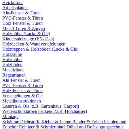
Heizkörper
Arbeitsplatten
Alu-Fenster & Türen
PVC-Fenster & Türen
Holz-Fenster & Türen
Metall-Türen & Zargen
Holzmöbel (Lacke & Öle)
Kinderspielzeuge (EN-71-3)
Holzdecken & Wandvertäfelungen
Holztreppen & Holzböden (Lacke & Öle)
Holzzäune
Holzmöbel
Holzböden
Metallzäune
Regenrinnen
Alu-Fenster & Türen
PVC-Fenster & Türen
Holz-Fenster & Türen
Versiegelungen & Öle
Metallkonstruktionen
Lasuren & Öle (z.B. Gartenhaus, Carport)
Wetterschutzfarben deckend (z.B. Holzhäuser)
Montage
Schäume
Dichtstoffe
Kleber & Leime
Bänder & Folien
Pistolen und
Zubehör
Reiniger & Schmiermittel
Dübel und Befestigungstechnik