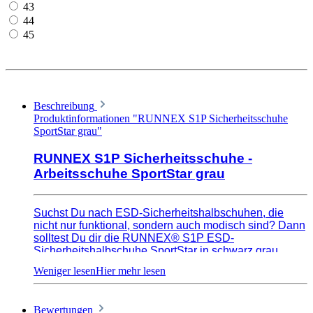
43
44
45
Beschreibung
Produktinformationen "RUNNEX S1P Sicherheitsschuhe
SportStar grau"
RUNNEX S1P Sicherheitsschuhe -
Arbeitsschuhe SportStar grau
Suchst Du nach ESD-Sicherheitshalbschuhen, die
nicht nur funktional, sondern auch modisch sind? Dann
solltest Du dir die RUNNEX® S1P ESD-
Sicherheitshalbschuhe SportStar in schwarz grau
genauer ansehen.
Diese Schuhe bieten einen gestrickten Schaft aus
hochwertigem Polyestergewebe und sind mit
Bewertungen
modischen Schaftapplikationen sowie TPU-Kappen-