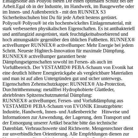
Einlagesohle aus Poliyou bieten Dir einen optimalen Schutz bei der
Arbeit.Egal ob in der Industrie, im Handwerk, im Baugewerbe oder
im Innen- und Außenbereich - mit den RUNNEX S3
Sicherheitsschuhen bist Du für jede Arbeit bestens gerüstet.
Poliyou® Poliyou® ist ein hochentwickeltes Einlagenmaterial, mit
stark verbesserten physikalischen Eigenschaften. Es ist antibakteriell
und antifungizid ausgerüstet, stark feuchtigkeitsabsorbierend und
hoch atmungsaktiv gegenüber den üblichen Fußbetten. RUNNEX®
activeBumper RUNNEX® activeBumper: Mehr Energie bei jedem
Schritt. Neueste Hightech-Innovation für maximale Dämpfung.
RUNNEX® activeBumper garantiert beste
Dämpfungseigenschaften sowohl im Fersen- als auch im
Vorfußbereich. Der VESTAMID® PEBA-Schaum von Evonik hat
eine deutlich höhere Energierückgabe als vergleichbare Materialien
und man ist auf allen Untergründen gut und sicher unterwegs.
Eigenschaften Zehenschutzkappe: RUNNEX® Alu-Protection,
Durchtritthemmung: metallfrei Hydrophobierte Glattleder,
abriebfestes Spitzenschutzmaterial Dämpfung:
RUNNEX® activeBumper, Fersen- und Vorfußdämpfung aus
VESTAMID® PEBA-Schaum von EVONIK Einsatzgebiete:
Industrie, Handwerk, Innen- und Außenbereiche Hinweise und
Informationen zur Anwendung, der Lagerung, dem Transport und
der Entsorgung unserer Artikel beachte bitte das technische
Datenblatt. Verbrauchswerte sind Richtwerte. Mengenrechner dient
zur unverbindlichen Orientierung. Alle Empfehlungen dienen zur