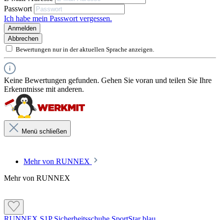
Passwort
Ich habe mein Passwort vergessen.
Anmelden
Abbrechen
Bewertungen nur in der aktuellen Sprache anzeigen.
Keine Bewertungen gefunden. Gehen Sie voran und teilen Sie Ihre
Erkenntnisse mit anderen.
RUNNEX® AIRSTREAM
Menü schließen
RUNNEX® AIRSTREAM Funktionsfutter: Optimierte
Faserleistungen für maximale Belüftung, Feuchtigkeitstransport und
mehr Tragekomfort.
Mehr von RUNNEX
Mehr von RUNNEX
RUNNEX® SOFTtouch
RUNNEX® SOFTtouch: Ein leichtes und atmungsaktives
Polster für den Fersenbereich, schützt und stützt nachhaltig.
RUNNEX S1P Sicherheitsschuhe SportStar blau