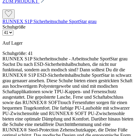
ZUM PRODUKT
Dämpfung: RUNNEX® SOFT PU-Zwischensohle
Einsatzgebiete: Industrie, Handwerk, Lager, Logistik,
RUNNEX S1P Sicherheitsschuhe SportStar grau
Trockenbereiche, ESD-Arbeitsplätze
Schuhgröße
Auf Lager
Schuhgröße:
41
RUNNEX S1P Sicherheitsschuhe - Arbeitsschuhe SportStar grau
Hinweise und Informationen zur Anwendung, der Lagerung, dem Transport
Suchst Du nach ESD-Sicherheitshalbschuhen, die nicht nur
und der Entsorgung unserer Artikel beachte bitte das technische Datenblatt.
funktional, sondern auch modisch sind? Dann solltest Du dir die
Verbrauchswerte sind Richtwerte. Mengenrechner dient zur unverbindlichen
RUNNEX® S1P ESD-Sicherheitshalbschuhe SportStar in schwarz
Orientierung. Alle Empfehlungen dienen zur Unterstützung. Sie entbinden nicht davon, die
grau genauer ansehen. Diese Schuhe bieten einen gestrickten Schaft
Produkte grundsätzlich auf Eignung in eigener Verantwortung zu prüfen.
aus hochwertigem Polyestergewebe und sind mit modischen
Schaftapplikationen sowie TPU-Kappen- und Fersenschutz
ausgestattet. Die gepolsterte Lasche, Ferse und Schaftabschluss
sowie das RUNNEX® SOFTtouch Fersenfutter sorgen für einen
bequemen Tragekomfort. Die farbige PU-Laufsohle mit schwarzer
PU-Zwischensohle und RUNNEX® SOFT PU-Zwischensohle
bieten eine optimale Dämpfung und Komfort. Darüber hinaus bieten
die Schuhe eine metallfreie Durchtritthemmung und eine
RUNNEX® Steel-Protection Zehenschutzkappe, die Deine Füße
optimal schützt. Das modische Design und die ergonomische Form