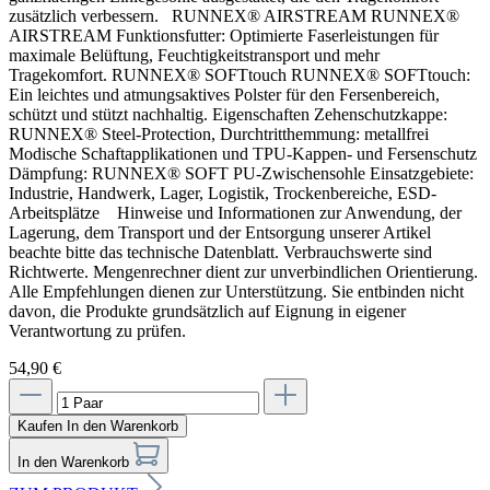
Durchtritthemmung: metallfrei
zusätzlich verbessern. RUNNEX® AIRSTREAM RUNNEX®
Modische Schaftapplikationen und TPU-Kappen- und
AIRSTREAM Funktionsfutter: Optimierte Faserleistungen für
Fersenschutz
maximale Belüftung, Feuchtigkeitstransport und mehr
Dämpfung: RUNNEX® SOFT PU-Zwischensohle
Tragekomfort. RUNNEX® SOFTtouch RUNNEX® SOFTtouch:
Einsatzgebiete: Industrie, Handwerk, Lager, Logistik,
Ein leichtes und atmungsaktives Polster für den Fersenbereich,
Trockenbereiche, ESD-Arbeitsplätze
schützt und stützt nachhaltig. Eigenschaften Zehenschutzkappe:
RUNNEX® Steel-Protection, Durchtritthemmung: metallfrei
Modische Schaftapplikationen und TPU-Kappen- und Fersenschutz
Dämpfung: RUNNEX® SOFT PU-Zwischensohle Einsatzgebiete:
Industrie, Handwerk, Lager, Logistik, Trockenbereiche, ESD-
Arbeitsplätze Hinweise und Informationen zur Anwendung, der
Lagerung, dem Transport und der Entsorgung unserer Artikel
Hinweise und Informationen zur Anwendung, der Lagerung, dem
beachte bitte das technische Datenblatt. Verbrauchswerte sind
Transport und der Entsorgung unserer Artikel beachte bitte das technische
Richtwerte. Mengenrechner dient zur unverbindlichen Orientierung.
Datenblatt. Verbrauchswerte sind Richtwerte. Mengenrechner dient zur
Alle Empfehlungen dienen zur Unterstützung. Sie entbinden nicht
unverbindlichen Orientierung. Alle Empfehlungen dienen zur Unterstützung. Sie
davon, die Produkte grundsätzlich auf Eignung in eigener
entbinden nicht davon, die Produkte grundsätzlich auf Eignung in eigener
Verantwortung zu prüfen.
Verantwortung zu prüfen.
54,90 €
Eigenschaften
Kaufen
In den Warenkorb
Zehenschutzkappe: RUNNEX® Steel-Protection,
Durchtritthemmung: metallfrei
In den Warenkorb
Modische Schaftapplikationen und TPU-Kappen- und Fersenschutz