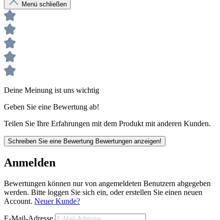
Menü schließen
Die farbige PU-Laufsohle mit schwarzer PU-Zwischensohle
und RUNNEX® SOFT PU-Zwischensohle bieten eine
optimale Dämpfung und Komfort. Darüber hinaus bieten die
Schuhe eine metallfreie Durchtritthemmung und eine
RUNNEX® Steel-Protection Zehenschutzkappe, die Deine
Füße optimal schützt.
Das modische Design und die ergonomische Form machen
die RUNNEX® S1P ESD-Sicherheitshalbschuhe SportStar
zu einem perfekten Begleiter für Deine Arbeit. Außerdem
Deine Meinung ist uns wichtig
sind sie mit einem RUNNEX® AIRSTREAM-Funktionsfutter
und einer ganzflächigen Einlegesohle ausgestattet, die den
Geben Sie eine Bewertung ab!
Tragekomfort zusätzlich verbessern.
Teilen Sie Ihre Erfahrungen mit dem Produkt mit anderen Kunden.
Schreiben Sie eine Bewertung
Bewertungen anzeigen!
Anmelden
Bewertungen können nur von angemeldeten Benutzern abgegeben
RUNNEX® AIRSTREAM
werden. Bitte loggen Sie sich ein, oder erstellen Sie einen neuen
RUNNEX® AIRSTREAM Funktionsfutter: Optimierte
Account.
Neuer Kunde?
Faserleistungen für maximale Belüftung,
Feuchtigkeitstransport und mehr Tragekomfort.
E-Mail-Adresse