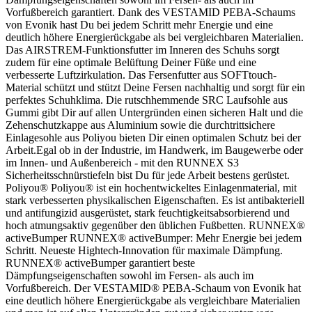
Vorfußbereich garantiert. Dank des VESTAMID PEBA-Schaums
von Evonik hast Du bei jedem Schritt mehr Energie und eine
deutlich höhere Energierückgabe als bei vergleichbaren Materialien.
Das AIRSTREM-Funktionsfutter im Inneren des Schuhs sorgt
zudem für eine optimale Belüftung Deiner Füße und eine
verbesserte Luftzirkulation. Das Fersenfutter aus SOFTtouch-
Material schützt und stützt Deine Fersen nachhaltig und sorgt für ein
perfektes Schuhklima. Die rutschhemmende SRC Laufsohle aus
Gummi gibt Dir auf allen Untergründen einen sicheren Halt und die
Zehenschutzkappe aus Aluminium sowie die durchtrittsichere
Einlagesohle aus Poliyou bieten Dir einen optimalen Schutz bei der
Arbeit.Egal ob in der Industrie, im Handwerk, im Baugewerbe oder
im Innen- und Außenbereich - mit den RUNNEX S3
Sicherheitsschnürstiefeln bist Du für jede Arbeit bestens gerüstet.
Poliyou® Poliyou® ist ein hochentwickeltes Einlagenmaterial, mit
stark verbesserten physikalischen Eigenschaften. Es ist antibakteriell
und antifungizid ausgerüstet, stark feuchtigkeitsabsorbierend und
hoch atmungsaktiv gegenüber den üblichen Fußbetten. RUNNEX®
activeBumper RUNNEX® activeBumper: Mehr Energie bei jedem
Schritt. Neueste Hightech-Innovation für maximale Dämpfung.
RUNNEX® activeBumper garantiert beste
Dämpfungseigenschaften sowohl im Fersen- als auch im
Vorfußbereich. Der VESTAMID® PEBA-Schaum von Evonik hat
eine deutlich höhere Energierückgabe als vergleichbare Materialien