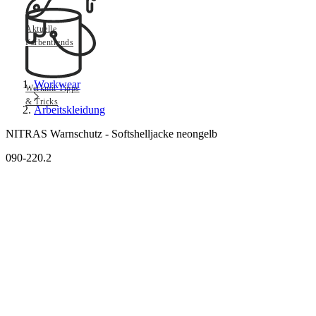
Aktuelle
Farbentrends
Workwear
Werkmit Tipps
& Tricks
Arbeitskleidung
NITRAS Warnschutz - Softshelljacke neongelb
090-220.2