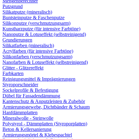
Mengenberechner
Putzgrund
Silikatputze (mineralisch)
Buntsteinputze & Faschenputze
Silikonputze (verschmutzungsarm)
Kunstharzputze (für intensive Farbtöne)
Nanoputze & Lotuseffekt (selbstreinigend)
Grundierungen
Silikatfarben (mineralisch)
Acrylfarben (für intensive Farbtöne)
Silikonfarben (verschmutzungsarm)
Nanofarben & Lotuseffekt (selbstreinigend)
Glitter - Glitzereffekt
Farbkarten
Reinigungsmittel & Imprägnierungen
Styroporschneider
Sockelprofile & Befestigung
Dübel für Fassadendämmung
Kantenschutz & Anputzleisten & Zubehör
Armierungsgewebe, Dichtbänder & Schaum
Hanfdämmplatten
Mineralwolle - Steinwolle
Polystyrol - Dämmplatten (Styroporplatten)
Beton & Kellersanierung
Armierungsmörtel & Klebespachtel