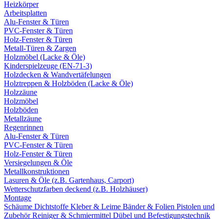
Heizkörper
Arbeitsplatten
Alu-Fenster & Türen
PVC-Fenster & Türen
Holz-Fenster & Türen
Metall-Türen & Zargen
Holzmöbel (Lacke & Öle)
Kinderspielzeuge (EN-71-3)
Holzdecken & Wandvertäfelungen
Holztreppen & Holzböden (Lacke & Öle)
Holzzäune
Holzmöbel
Holzböden
Metallzäune
Regenrinnen
Alu-Fenster & Türen
PVC-Fenster & Türen
Holz-Fenster & Türen
Versiegelungen & Öle
Metallkonstruktionen
Lasuren & Öle (z.B. Gartenhaus, Carport)
Wetterschutzfarben deckend (z.B. Holzhäuser)
Montage
Schäume
Dichtstoffe
Kleber & Leime
Bänder & Folien
Pistolen und
Zubehör
Reiniger & Schmiermittel
Dübel und Befestigungstechnik