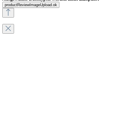
productReviewImageUpload.ok