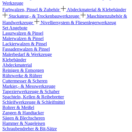
Werkzeuge
Farbwalzen, Pinsel & Zubehör
Abdeckmaterial & Klebebänder
Stuckateur,- & Trockenbauwerkzeuge
Maschinenzubehör &
Handwerkzeuge
Nivelliersystem & Fliesenlegerwerkzeug
Set Angebote
Lasurwalzen & Pinsel
Malerwalzen & Pinsel
Lackierwalzen & Pinsel
Fassadenwalzen & Pinsel
Malerbedarf & Werkzeuge
Klebebänder
Abdeckmaterial
Reinigen & Entsorgen
Rührwerke & Rührer
Cuttermesser & Scheren
Markier,- & Messwerkzeuge
Tapezierwerkzeuge & Schaber
Spachteln, Kellen & Reibebretter
Schleifwerkzeuge & Schleifmittel
Bohrer & Meißel
Zangen & Handtacker
Sägen & Blechscheren
Hammer & Nageleisen
Schraubendreher & Bit-Sätze