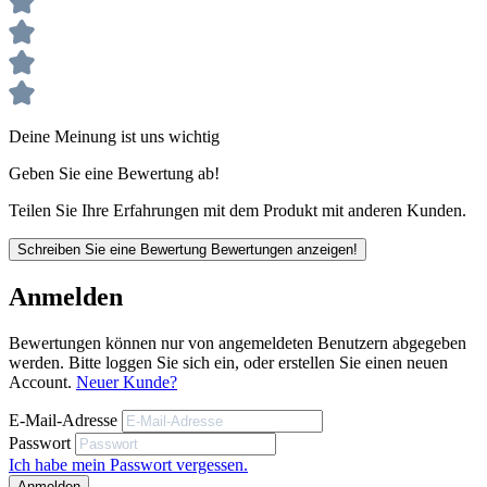
Kleidungsstück getragen wird und auch der Schnitt kleiner
ausfallen dürfte. Gelobt wird das Preis/Leistungsverhälnis,
die Verarbeitung, Regendicht bzw. das Wasser perlt ab,
Unsere anwendungstechnischen Empfehlungen dienen der
extrem winddicht und der Tragekomfort ist ausgezeichnet.
Unterstützung des Käufers bzw. Verarbeiters.
Sie entbinden nicht davon, unsere Produkte grundsätzlich auf ihre
Eignung für den vorgesehenen Anwendungszweck in eigener
Verantwortung zu prüfen.
Deine Meinung ist uns wichtig
Stark reflektierenden 3M Scotchlite Reflective Material
Geben Sie eine Bewertung ab!
Höhster Tragekomfort sowie Bewegungsfreiheit
Teilen Sie Ihre Erfahrungen mit dem Produkt mit anderen Kunden.
Erstklassig sichbare Softshelljacke
Schreiben Sie eine Bewertung
Bewertungen anzeigen!
Stehkragen und Windstopper
Anmelden
Hält besonders lange warm
Verlängerter Rücken
Bewertungen können nur von angemeldeten Benutzern abgegeben
werden. Bitte loggen Sie sich ein, oder erstellen Sie einen neuen
Account.
Neuer Kunde?
Unsere anwendungstechnischen Empfehlungen dienen der Unterstützung
E-Mail-Adresse
des Käufers bzw. Verarbeiters.
Passwort
Sie entbinden nicht davon, unsere Produkte grundsätzlich auf ihre Eignung
Ich habe mein Passwort vergessen.
für den vorgesehenen Anwendungszweck in eigener Verantwortung zu
prüfen.
Anmelden