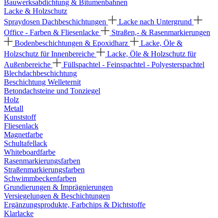
Bauwerksabdichtung & Bitumenbahnen
Lacke & Holzschutz
Spraydosen
Dachbeschichtungen
Lacke nach Untergrund
Office - Farben & Fliesenlacke
Straßen,- & Rasenmarkierungen
Bodenbeschichtungen & Epoxidharz
Lacke, Öle &
Holzschutz für Innenbereiche
Lacke, Öle & Holzschutz für
Außenbereiche
Füllspachtel - Feinspachtel - Polyesterspachtel
Blechdachbeschichtung
Beschichtung Welleternit
Betondachsteine und Tonziegel
Holz
Metall
Kunststoff
Fliesenlack
Magnetfarbe
Schultafellack
Whiteboardfarbe
Rasenmarkierungsfarben
Straßenmarkierungsfarben
Schwimmbeckenfarben
Grundierungen & Imprägnierungen
Versiegelungen & Beschichtungen
Ergänzungsprodukte, Farbchips & Dichtstoffe
Klarlacke