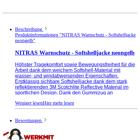
Beschreibung
Produktinformationen "NITRAS Warnschutz - Softshelljacke
neongelb"
NITRAS Warnschutz - Softshelljacke neongelb
Höhster Tragekomfort sowie Bewegungsfreiheit für die
Arbeit dank dem weichem Softshell-Material mit
wasser- und windabweisenden Eigenschaften.
Erstklassig sichbare Softshelljacke dank dem stark
reflektierenden 3M Scotchlite Reflective Material im
sportlichen Design. Dank den Gummizug an
Ärmelabschlussen wird ein verrutschen der Jacke über
die Hände verhindert.Material: 100% Polyester.
Durchgängiger YKK-Reißverschluss mit Kinnschutz
und deppellagigem Windstopper innen. Taschen:
Bewertungen
Innen-, Brust- und Seitentaschen.
Das sagen unsere Kunden:
Die Jacke ist ziemlich dicht
und für Personen die viel Schwitzen eher ungeeignet.