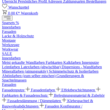
Übersicht
Persönliches Profil
Adressen
Zahlungsarten
Bestellungen
Wunschzettel
0,00 €*
Warenkorb
Sparsets %
Innenfarben
Fassaden
Lacke & Holzschutz
Montage
Werkzeuge
Workwear
SALE
Innenfarben
Meist gekaufte Wandfarben
Farbkarten
Kalkfarben
Innenputze
Leimfarben
Latexfarben (abwischbar)
Dispersions - Wandfarben
Mineralfarben (atmungsaktiv)
Schimmelschutz & Isolierfarben
Abtönfarben (zum selber mischen)
Grundierungen &
Spachtelmassen
Fassaden
Fassadenputze
Fassadenfarben
Effektbeschichtungen
Farbkarten & Fassadenschutz
Befestigungsmaterial & Zubehör
Fassadendämmung / Dämmplatten
Klebespachtel &
Bauwerksabdichtungen
Fassaden Konfigurator /