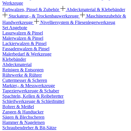
Werkzeuge
Farbwalzen, Pinsel & Zubehör
Abdeckmaterial & Klebebänder
Stuckateur,- & Trockenbauwerkzeuge
Maschinenzubehör &
Handwerkzeuge
Nivelliersystem & Fliesenlegerwerkzeug
Set Angebote
Lasurwalzen & Pinsel
Malerwalzen & Pinsel
Lackierwalzen & Pinsel
Fassadenwalzen & Pinsel
Malerbedarf & Werkzeuge
Klebebänder
Abdeckmaterial
Reinigen & Entsorgen
Rührwerke & Rührer
Cuttermesser & Scheren
Markier,- & Messwerkzeuge
Tapezierwerkzeuge & Schaber
Spachteln, Kellen & Reibebretter
Schleifwerkzeuge & Schleifmittel
Bohrer & Meißel
Zangen & Handtacker
Sägen & Blechscheren
Hammer & Nageleisen
Schraubendreher & Bit-Sätze