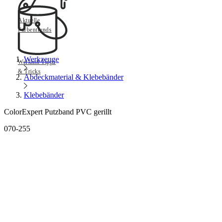
Aktuelle
Farbentrends
Werkzeuge
Werkmit Tipps
& Tricks
Abdeckmaterial & Klebebänder
Klebebänder
ColorExpert Putzband PVC gerillt
070-255