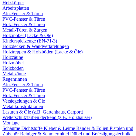
Heizkörper
Arbeitsplatten
Alu-Fenster & Türen
PVC-Fenster & Türen
Holz-Fenster & Türen
Metall-Türen & Zargen
Holzmöbel (Lacke & Öle)
Kinderspielzeuge (EN-71-3)
Holzdecken & Wandvertäfelungen
Holztreppen & Holzböden (Lacke & Öle)
Holzzäune
Holzmöbel
Holzböden
Metallzäune
Regenrinnen
Alu-Fenster & Türen
PVC-Fenster & Türen
Holz-Fenster & Türen
Versiegelungen & Öle
Metallkonstruktionen
Lasuren & Öle (z.B. Gartenhaus, Carport)
Wetterschutzfarben deckend (z.B. Holzhäuser)
Montage
Schäume
Dichtstoffe
Kleber & Leime
Bänder & Folien
Pistolen und
Zubehör
Reiniger & Schmiermittel
Dübel und Befestigungstechnik