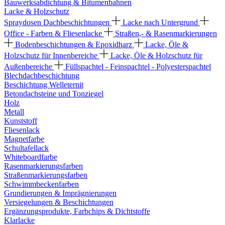
Bauwerksabdichtung & Bitumenbahnen
Lacke & Holzschutz
Spraydosen
Dachbeschichtungen
Lacke nach Untergrund
Office - Farben & Fliesenlacke
Straßen,- & Rasenmarkierungen
Bodenbeschichtungen & Epoxidharz
Lacke, Öle &
Holzschutz für Innenbereiche
Lacke, Öle & Holzschutz für
Außenbereiche
Füllspachtel - Feinspachtel - Polyesterspachtel
Blechdachbeschichtung
Beschichtung Welleternit
Betondachsteine und Tonziegel
Holz
Metall
Kunststoff
Fliesenlack
Magnetfarbe
Schultafellack
Whiteboardfarbe
Rasenmarkierungsfarben
Straßenmarkierungsfarben
Schwimmbeckenfarben
Grundierungen & Imprägnierungen
Versiegelungen & Beschichtungen
Ergänzungsprodukte, Farbchips & Dichtstoffe
Klarlacke