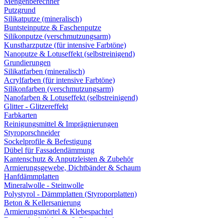
Mengenberechner
Putzgrund
Silikatputze (mineralisch)
Buntsteinputze & Faschenputze
Silikonputze (verschmutzungsarm)
Kunstharzputze (für intensive Farbtöne)
Nanoputze & Lotuseffekt (selbstreinigend)
Grundierungen
Silikatfarben (mineralisch)
Acrylfarben (für intensive Farbtöne)
Silikonfarben (verschmutzungsarm)
Nanofarben & Lotuseffekt (selbstreinigend)
Glitter - Glitzereffekt
Farbkarten
Reinigungsmittel & Imprägnierungen
Styroporschneider
Sockelprofile & Befestigung
Dübel für Fassadendämmung
Kantenschutz & Anputzleisten & Zubehör
Armierungsgewebe, Dichtbänder & Schaum
Hanfdämmplatten
Mineralwolle - Steinwolle
Polystyrol - Dämmplatten (Styroporplatten)
Beton & Kellersanierung
Armierungsmörtel & Klebespachtel