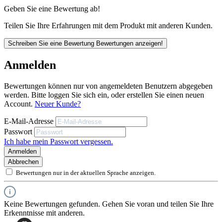
Robuster PVC Träger und starke Klebekraft
Geben Sie eine Bewertung ab!
Tempberaturbeständig bis 40°C
Teilen Sie Ihre Erfahrungen mit dem Produkt mit anderen Kunden.
Breite / Länge: 48mm x 50m
Schreiben Sie eine Bewertung
Bewertungen anzeigen!
Innen,- und Außenbereich
Anmelden
Bewertungen können nur von angemeldeten Benutzern abgegeben
Unsere anwendungstechnischen Empfehlungen dienen der Unterstützung
werden. Bitte loggen Sie sich ein, oder erstellen Sie einen neuen
des Käufers bzw. Verarbeiters.
Account.
Neuer Kunde?
Sie entbinden nicht davon, unsere Produkte grundsätzlich auf ihre Eignung
für den vorgesehenen Anwendungszweck in eigener Verantwortung zu
E-Mail-Adresse
prüfen.
Passwort
Schadenersatz- und Gewährleistungsansprüche können bei
Ich habe mein Passwort vergessen.
Selbstklebeprodukten nicht anerkannt werden.
Anmelden
Abbrechen
Bewertungen nur in der aktuellen Sprache anzeigen.
Keine Bewertungen gefunden. Gehen Sie voran und teilen Sie Ihre
Erkenntnisse mit anderen.