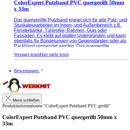
ColorExpert Putzband PVC quergerillt 50mm
x 33m
Das quergerillte Putzband eignet sich für alle Putz- und
Stuckateurarbeiten im Innen- und Außenbereich z.B.
Fensterbänke, Türprofile, Rahmen, Glas oder
Fassaden. Es klebt auf glatten Untergründen und kann
ebenfalls für Bündelungen von Gegenständen oder als
Packband verwendet werden. Das quergerillte
Trägermaterial sorgt für gerade und saubere
Abrisskanten. Aufgrund der UV- und
Temperaturbständigkeit lässt es sich problemlos bei
Temperaturen von +5°C bis 40°C verarbeiten.
Vorsicht
Bewertungen
bei verwitterten PVC-Untergründen!
Menü schließen
Produktinformationen "ColorExpert Putzband PVC gerillt"
ColorExpert Putzband PVC quergerillt 50mm x
33m
Für Putz- und Stuckateurarbeiten bis 14 Tage UV