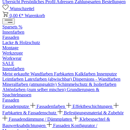
Übersicht
Persönliches Profil
Adressen
Zahlungsarten
Bestellungen
Wunschzettel
0,00 €*
Warenkorb
Sparsets %
Innenfarben
Fassaden
Lacke & Holzschutz
Montage
Werkzeuge
Workwear
SALE
Innenfarben
Meist gekaufte Wandfarben
Farbkarten
Kalkfarben
Innenputze
Leimfarben
Latexfarben (abwischbar)
Dispersions - Wandfarben
Mineralfarben (atmungsaktiv)
Schimmelschutz & Isolierfarben
Abtönfarben (zum selber mischen)
Grundierungen &
Spachtelmassen
Fassaden
Fassadenputze
Fassadenfarben
Effektbeschichtungen
Farbkarten & Fassadenschutz
Befestigungsmaterial & Zubehör
Fassadendämmung / Dämmplatten
Klebespachtel &
Bauwerksabdichtungen
Fassaden Konfigurator /