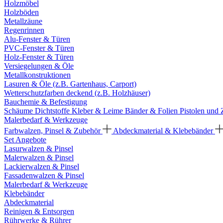
Holzmöbel
Holzböden
Metallzäune
Regenrinnen
Alu-Fenster & Türen
PVC-Fenster & Türen
Holz-Fenster & Türen
Versiegelungen & Öle
Metallkonstruktionen
Lasuren & Öle (z.B. Gartenhaus, Carport)
Wetterschutzfarben deckend (z.B. Holzhäuser)
Bauchemie & Befestigung
Schäume
Dichtstoffe
Kleber & Leime
Bänder & Folien
Pistolen und
Malerbedarf & Werkzeuge
Farbwalzen, Pinsel & Zubehör
Abdeckmaterial & Klebebänder
Set Angebote
Lasurwalzen & Pinsel
Malerwalzen & Pinsel
Lackierwalzen & Pinsel
Fassadenwalzen & Pinsel
Malerbedarf & Werkzeuge
Klebebänder
Abdeckmaterial
Reinigen & Entsorgen
Rührwerke & Rührer