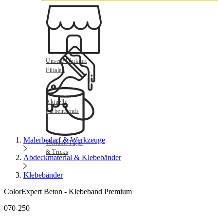
Unsere Werkmit
Filialen
Aktuelle
Farbentrends
Malerbedarf & Werkzeuge
Werkmit Tipps
& Tricks
Abdeckmaterial & Klebebänder
Klebebänder
ColorExpert Beton - Klebeband Premium
070-250