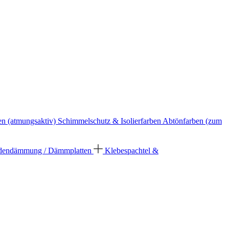
en (atmungsaktiv)
Schimmelschutz & Isolierfarben
Abtönfarben (zum
dendämmung / Dämmplatten
Klebespachtel &