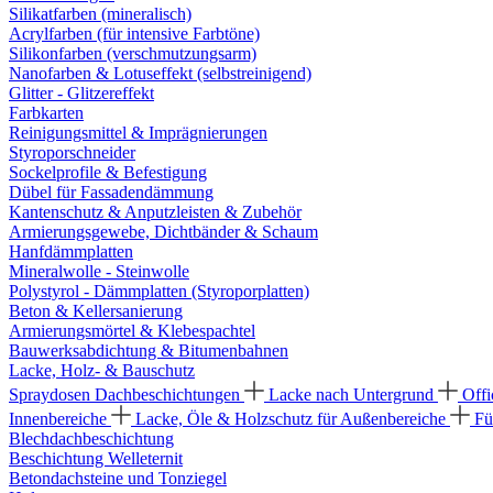
Silikatfarben (mineralisch)
Acrylfarben (für intensive Farbtöne)
Silikonfarben (verschmutzungsarm)
Nanofarben & Lotuseffekt (selbstreinigend)
Glitter - Glitzereffekt
Farbkarten
Reinigungsmittel & Imprägnierungen
Styroporschneider
Sockelprofile & Befestigung
Dübel für Fassadendämmung
Kantenschutz & Anputzleisten & Zubehör
Armierungsgewebe, Dichtbänder & Schaum
Hanfdämmplatten
Mineralwolle - Steinwolle
Polystyrol - Dämmplatten (Styroporplatten)
Beton & Kellersanierung
Armierungsmörtel & Klebespachtel
Bauwerksabdichtung & Bitumenbahnen
Lacke, Holz- & Bauschutz
Spraydosen
Dachbeschichtungen
Lacke nach Untergrund
Offi
Innenbereiche
Lacke, Öle & Holzschutz für Außenbereiche
Fü
Blechdachbeschichtung
Beschichtung Welleternit
Betondachsteine und Tonziegel