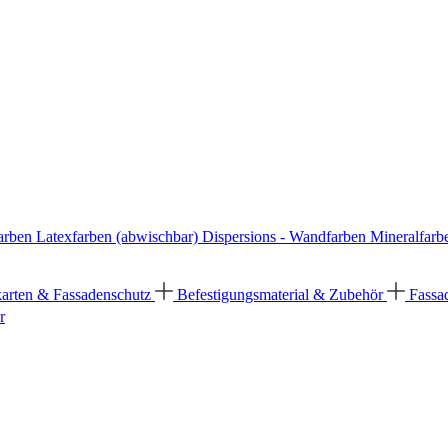
arben
Latexfarben (abwischbar)
Dispersions - Wandfarben
Mineralfarb
karten & Fassadenschutz
Befestigungsmaterial & Zubehör
Fassa
r