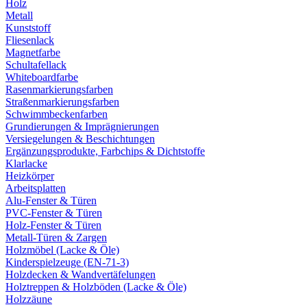
Holz
Metall
Kunststoff
Fliesenlack
Magnetfarbe
Schultafellack
Whiteboardfarbe
Rasenmarkierungsfarben
Straßenmarkierungsfarben
Schwimmbeckenfarben
Grundierungen & Imprägnierungen
Versiegelungen & Beschichtungen
Ergänzungsprodukte, Farbchips & Dichtstoffe
Klarlacke
Heizkörper
Arbeitsplatten
Alu-Fenster & Türen
PVC-Fenster & Türen
Holz-Fenster & Türen
Metall-Türen & Zargen
Holzmöbel (Lacke & Öle)
Kinderspielzeuge (EN-71-3)
Holzdecken & Wandvertäfelungen
Holztreppen & Holzböden (Lacke & Öle)
Holzzäune