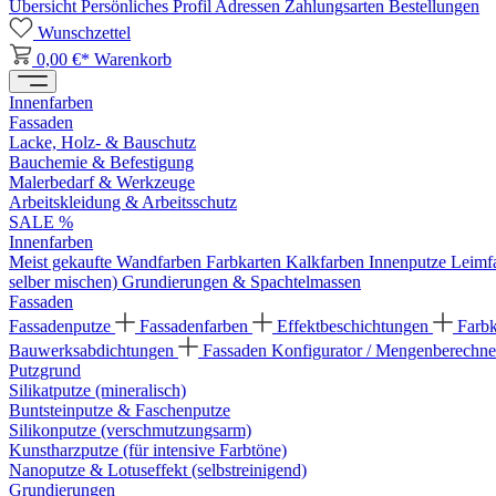
Übersicht
Persönliches Profil
Adressen
Zahlungsarten
Bestellungen
Wunschzettel
0,00 €*
Warenkorb
Innenfarben
Fassaden
Lacke, Holz- & Bauschutz
Bauchemie & Befestigung
Malerbedarf & Werkzeuge
Arbeitskleidung & Arbeitsschutz
SALE %
Innenfarben
Meist gekaufte Wandfarben
Farbkarten
Kalkfarben
Innenputze
Leimf
selber mischen)
Grundierungen & Spachtelmassen
Fassaden
Fassadenputze
Fassadenfarben
Effektbeschichtungen
Farb
Bauwerksabdichtungen
Fassaden Konfigurator / Mengenberechne
Putzgrund
Silikatputze (mineralisch)
Buntsteinputze & Faschenputze
Silikonputze (verschmutzungsarm)
Kunstharzputze (für intensive Farbtöne)
Nanoputze & Lotuseffekt (selbstreinigend)
Grundierungen