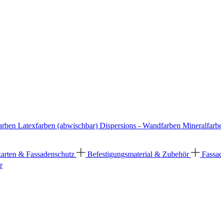
arben
Latexfarben (abwischbar)
Dispersions - Wandfarben
Mineralfarb
karten & Fassadenschutz
Befestigungsmaterial & Zubehör
Fassa
r