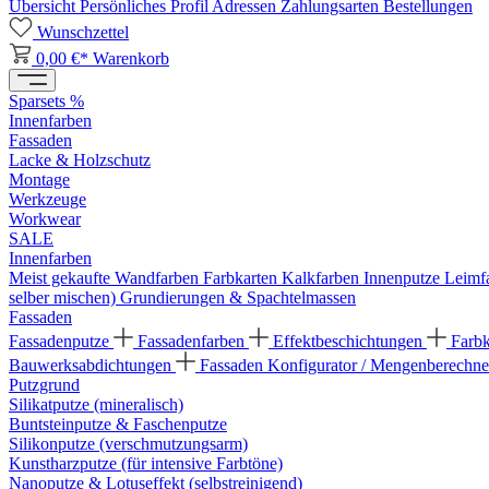
Übersicht
Persönliches Profil
Adressen
Zahlungsarten
Bestellungen
Wunschzettel
0,00 €*
Warenkorb
Sparsets %
Innenfarben
Fassaden
Lacke & Holzschutz
Montage
Werkzeuge
Workwear
SALE
Innenfarben
Meist gekaufte Wandfarben
Farbkarten
Kalkfarben
Innenputze
Leimf
selber mischen)
Grundierungen & Spachtelmassen
Fassaden
Fassadenputze
Fassadenfarben
Effektbeschichtungen
Farb
Bauwerksabdichtungen
Fassaden Konfigurator / Mengenberechne
Putzgrund
Silikatputze (mineralisch)
Buntsteinputze & Faschenputze
Silikonputze (verschmutzungsarm)
Kunstharzputze (für intensive Farbtöne)
Nanoputze & Lotuseffekt (selbstreinigend)