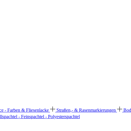
ce - Farben & Fliesenlacke
Straßen,- & Rasenmarkierungen
Bod
llspachtel - Feinspachtel - Polyesterspachtel