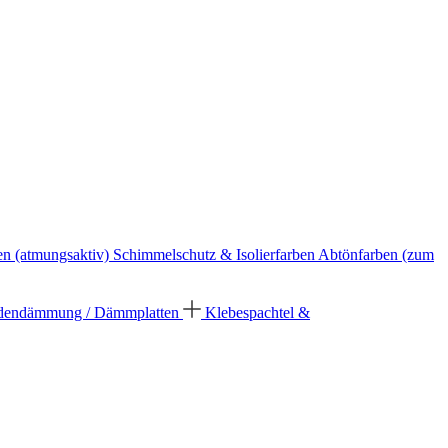
en (atmungsaktiv)
Schimmelschutz & Isolierfarben
Abtönfarben (zum
dendämmung / Dämmplatten
Klebespachtel &