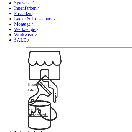
Sparsets %
Innenfarben
Fassaden
Lacke & Holzschutz
Montage
Werkzeuge
Workwear
SALE
Unsere Werkmit
Filialen
Aktuelle
Farbentrends