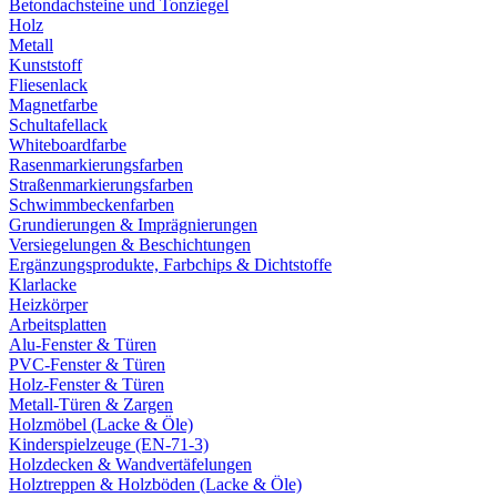
Betondachsteine und Tonziegel
Holz
Metall
Kunststoff
Fliesenlack
Magnetfarbe
Schultafellack
Whiteboardfarbe
Rasenmarkierungsfarben
Straßenmarkierungsfarben
Schwimmbeckenfarben
Grundierungen & Imprägnierungen
Versiegelungen & Beschichtungen
Ergänzungsprodukte, Farbchips & Dichtstoffe
Klarlacke
Heizkörper
Arbeitsplatten
Alu-Fenster & Türen
PVC-Fenster & Türen
Holz-Fenster & Türen
Metall-Türen & Zargen
Holzmöbel (Lacke & Öle)
Kinderspielzeuge (EN-71-3)
Holzdecken & Wandvertäfelungen
Holztreppen & Holzböden (Lacke & Öle)