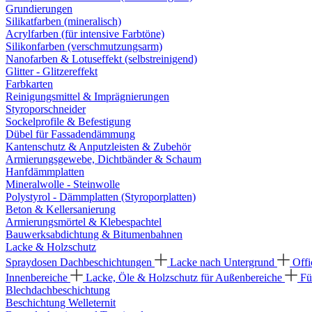
Grundierungen
Silikatfarben (mineralisch)
Acrylfarben (für intensive Farbtöne)
Silikonfarben (verschmutzungsarm)
Nanofarben & Lotuseffekt (selbstreinigend)
Glitter - Glitzereffekt
Farbkarten
Reinigungsmittel & Imprägnierungen
Styroporschneider
Sockelprofile & Befestigung
Dübel für Fassadendämmung
Kantenschutz & Anputzleisten & Zubehör
Armierungsgewebe, Dichtbänder & Schaum
Hanfdämmplatten
Mineralwolle - Steinwolle
Polystyrol - Dämmplatten (Styroporplatten)
Beton & Kellersanierung
Armierungsmörtel & Klebespachtel
Bauwerksabdichtung & Bitumenbahnen
Lacke & Holzschutz
Spraydosen
Dachbeschichtungen
Lacke nach Untergrund
Offi
Innenbereiche
Lacke, Öle & Holzschutz für Außenbereiche
Fü
Blechdachbeschichtung
Beschichtung Welleternit