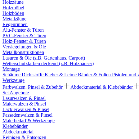
Holzzäune
Holzmöbel
Holzböden
Metallzäune
Regenrinnen
Alu-Fenster & Türen
PVC-Fenster & Türen
Holz-Fenster & Türen
Versiegelungen & Öle
Metallkonstruktionen
Lasuren & Öle (z.B. Gartenhaus, Carport)
Wetterschutzfarben deckend (z.B. Holzhäuser)
Montage
Schäume
Dichtstoffe
Kleber & Leime
Bänder & Folien
Pistolen und
Werkzeuge
Farbwalzen, Pinsel & Zubehör
Abdeckmaterial & Klebebänder
Set Angebote
Lasurwalzen & Pinsel
Malerwalzen & Pinsel
Lackierwalzen & Pinsel
Fassadenwalzen & Pinsel
Malerbedarf & Werkzeuge
Klebebänder
Abdeckmaterial
Reinigen & Entsorgen