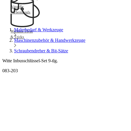
Aktuelle
Farbentrends
Malerbedarf & Werkzeuge
Werkmit Tipps
& Tricks
Maschinenzubehör & Handwerkzeuge
Schraubendreher & Bit-Sätze
Witte Inbusschlüssel-Set 9-tlg.
083-203