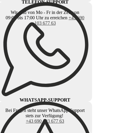
TELEFON-SUPPORT
Wir sind von Mo - Fr in der Zeit von
09:00 bis 17:00 Uhr zu erreichen
+43 690
103 677 63
WHATSAPP-SUPPORT
Bei Fragen steht unser WhatsApp Support
stets zur Verfügung!
+43 690 103 677 63