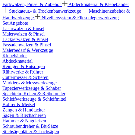
Farbwalzen, Pinsel & Zubehör
Abdeckmaterial & Klebebänder
Stuckateur,- & Trockenbauwerkzeuge
Maschinenzubehör &
Handwerkzeuge
Nivelliersystem & Fliesenlegerwerkzeug
Set Angebote
Lasurwalzen & Pinsel
Malerwalzen & Pinsel
Lackierwalzen & Pinsel
Fassadenwalzen & Pinsel
Malerbedarf & Werkzeuge
Klebebänder
Abdeckmaterial
Reinigen & Entsorgen
Rührwerke & Rührer
Cuttermesser & Scheren
Markier,- & Messwerkzeuge
Tapezierwerkzeuge & Schaber
Spachteln, Kellen & Reibebretter
Schleifwerkzeuge & Schleifmittel
Bohrer & Meißel
Zangen & Handtacker
Sägen & Blechscheren
Hammer & Nageleisen
Schraubendreher & Bit-Sätze
Stichsägeblätter & Lochsägen