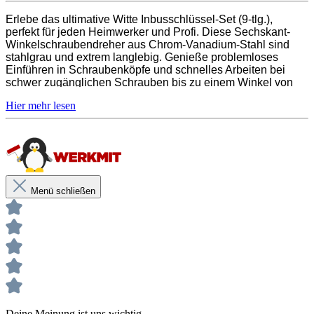
Erlebe das ultimative Witte Inbusschlüssel-Set (9-tlg.),
perfekt für jeden Heimwerker und Profi. Diese Sechskant-
Winkelschraubendreher aus Chrom-Vanadium-Stahl sind
stahlgrau und extrem langlebig. Genieße problemloses
Einführen in Schraubenköpfe und schnelles Arbeiten bei
schwer zugänglichen Schrauben bis zu einem Winkel von
25°. Im Set enthalten: 1,5; 2; 2,2; 3; 4; 5; 6; 8; 10 mm.
Menü schließen
Deine Meinung ist uns wichtig