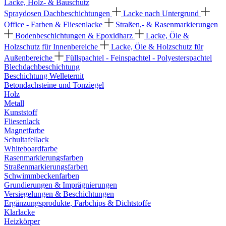
Lacke, Holz- & Bauschutz
Spraydosen
Dachbeschichtungen
Lacke nach Untergrund
Office - Farben & Fliesenlacke
Straßen,- & Rasenmarkierungen
Bodenbeschichtungen & Epoxidharz
Lacke, Öle &
Holzschutz für Innenbereiche
Lacke, Öle & Holzschutz für
Außenbereiche
Füllspachtel - Feinspachtel - Polyesterspachtel
Blechdachbeschichtung
Beschichtung Welleternit
Betondachsteine und Tonziegel
Holz
Metall
Kunststoff
Fliesenlack
Magnetfarbe
Schultafellack
Whiteboardfarbe
Rasenmarkierungsfarben
Straßenmarkierungsfarben
Schwimmbeckenfarben
Grundierungen & Imprägnierungen
Versiegelungen & Beschichtungen
Ergänzungsprodukte, Farbchips & Dichtstoffe
Klarlacke
Heizkörper