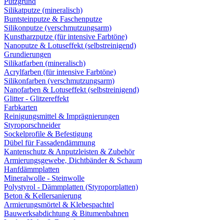
Putzgrund
Silikatputze (mineralisch)
Buntsteinputze & Faschenputze
Silikonputze (verschmutzungsarm)
Kunstharzputze (für intensive Farbtöne)
Nanoputze & Lotuseffekt (selbstreinigend)
Grundierungen
Silikatfarben (mineralisch)
Acrylfarben (für intensive Farbtöne)
Silikonfarben (verschmutzungsarm)
Nanofarben & Lotuseffekt (selbstreinigend)
Glitter - Glitzereffekt
Farbkarten
Reinigungsmittel & Imprägnierungen
Styroporschneider
Sockelprofile & Befestigung
Dübel für Fassadendämmung
Kantenschutz & Anputzleisten & Zubehör
Armierungsgewebe, Dichtbänder & Schaum
Hanfdämmplatten
Mineralwolle - Steinwolle
Polystyrol - Dämmplatten (Styroporplatten)
Beton & Kellersanierung
Armierungsmörtel & Klebespachtel
Bauwerksabdichtung & Bitumenbahnen