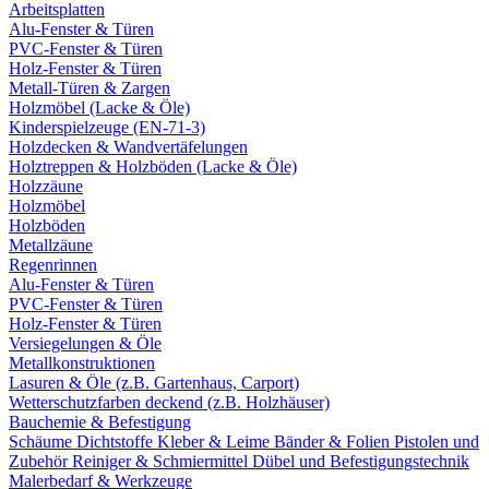
Arbeitsplatten
Alu-Fenster & Türen
PVC-Fenster & Türen
Holz-Fenster & Türen
Metall-Türen & Zargen
Holzmöbel (Lacke & Öle)
Kinderspielzeuge (EN-71-3)
Holzdecken & Wandvertäfelungen
Holztreppen & Holzböden (Lacke & Öle)
Holzzäune
Holzmöbel
Holzböden
Metallzäune
Regenrinnen
Alu-Fenster & Türen
PVC-Fenster & Türen
Holz-Fenster & Türen
Versiegelungen & Öle
Metallkonstruktionen
Lasuren & Öle (z.B. Gartenhaus, Carport)
Wetterschutzfarben deckend (z.B. Holzhäuser)
Bauchemie & Befestigung
Schäume
Dichtstoffe
Kleber & Leime
Bänder & Folien
Pistolen und
Zubehör
Reiniger & Schmiermittel
Dübel und Befestigungstechnik
Malerbedarf & Werkzeuge