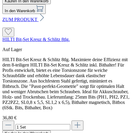
Kaufen
In den Warenkorb
In den Warenkorb
ZUM PRODUKT
HILTI Bit-Set Kreuz & Schlitz 8tlg.
Auf Lager
HILTI Bit-Set Kreuz & Schlitz 8tlg. Maximiere deine Effizienz mit
dem 8-teiligen HILTI Bit-Set Kreuz & Schlitz inkl. Bithalter! Für
Profis entwickelt, bietet es eine Torsionszone für weiche
Schraubfälle und erhöhte Lebensdauer dank elastischer
Torsionszone. Aus hochfestem Stahl gefertigt, minimiert es
Bitbruch. Die "Passt-perfekt-Geometrie" sorgt für optimalen Halt
und weniger Abrutschen beim Schrauben. Ideal für Akkuschrauber,
Holz- und Trockenbau. Lieferumfang: 25mm Bits (PH1, PH2, PZ1,
PZ2PZ2, SL0,8 x 5,5, SL1,2 x 6,5), Bithalter magnetisch, Bitbox
(6Stk. Bits, Bithalter, Box)
36,80 €