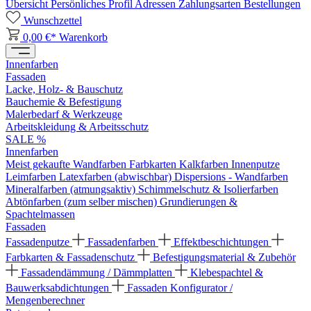
Übersicht
Persönliches Profil
Adressen
Zahlungsarten
Bestellungen
Wunschzettel
0,00 €*
Warenkorb
Innenfarben
Fassaden
Lacke, Holz- & Bauschutz
Bauchemie & Befestigung
Malerbedarf & Werkzeuge
Arbeitskleidung & Arbeitsschutz
SALE %
Innenfarben
Meist gekaufte Wandfarben
Farbkarten
Kalkfarben
Innenputze
Leimfarben
Latexfarben (abwischbar)
Dispersions - Wandfarben
Mineralfarben (atmungsaktiv)
Schimmelschutz & Isolierfarben
Abtönfarben (zum selber mischen)
Grundierungen &
Spachtelmassen
Fassaden
Fassadenputze
Fassadenfarben
Effektbeschichtungen
Farbkarten & Fassadenschutz
Befestigungsmaterial & Zubehör
Fassadendämmung / Dämmplatten
Klebespachtel &
Bauwerksabdichtungen
Fassaden Konfigurator /
Mengenberechner