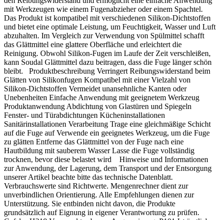
den Reibungswiderstand und ermöglicht eine einfache Anwendung
mit Werkzeugen wie einem Fugenabzieher oder einem Spachtel.
Das Produkt ist kompatibel mit verschiedenen Silikon-Dichtstoffen
und bietet eine optimale Leistung, um Feuchtigkeit, Wasser und Luft
abzuhalten. Im Vergleich zur Verwendung von Spülmittel schafft
das Glättmittel eine glattere Oberfläche und erleichtert die
Reinigung. Obwohl Silikon-Fugen im Laufe der Zeit verschleißen,
kann Soudal Glättmittel dazu beitragen, dass die Fuge länger schön
bleibt. Produktbeschreibung Verringert Reibungswiderstand beim
Glätten von Silikonfugen Kompatibel mit einer Vielzahl von
Silikon-Dichtstoffen Vermeidet unansehnliche Kanten oder
Unebenheiten Einfache Anwendung mit geeignetem Werkzeug
Produktanwendung Abdichtung von Glastüren und Spiegeln
Fenster- und Türabdichtungen Kücheninstallationen
Sanitärinstallationen Verarbeitung Trage eine gleichmäßige Schicht
auf die Fuge auf Verwende ein geeignetes Werkzeug, um die Fuge
zu glätten Entferne das Glättmittel von der Fuge nach eine
Hautbildung mit sauberem Wasser Lasse die Fuge vollständig
trocknen, bevor diese belastet wird Hinweise und Informationen
zur Anwendung, der Lagerung, dem Transport und der Entsorgung
unserer Artikel beachte bitte das technische Datenblatt.
Verbrauchswerte sind Richtwerte. Mengenrechner dient zur
unverbindlichen Orientierung. Alle Empfehlungen dienen zur
Unterstützung. Sie entbinden nicht davon, die Produkte
grundsätzlich auf Eignung in eigener Verantwortung zu prüfen.