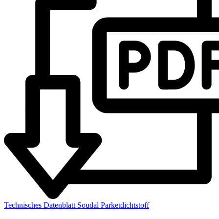
Produktanwendung
Verarbeitung
Abdichtung von Parkettfugen
Untergrund reinigen und trocknen
Dichtstoff in die Fuge drücken
Abdichtung von Laminatfugen
Mit Spachtel glatt ziehen
Überstehenden Dichtstoff entfernen
Abdichtung von Holzböden
Versiegelung von Parkettanschlüssen
Hinweise und Informationen zur Anwendung, der Lagerung, dem
Transport und der Entsorgung unserer Artikel beachte bitte das technische
Datenblatt. Verbrauchswerte sind Richtwerte. Mengenrechner dient zur
unverbindlichen Orientierung. Alle Empfehlungen dienen zur Unterstützung. Sie
entbinden nicht davon, die Produkte grundsätzlich auf Eignung in eigener
Verantwortung zu prüfen.
Technisches Datenblatt Soudal Parketdichtstoff