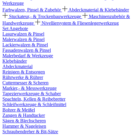
Werkzeuge
Farbwalzen, Pinsel & Zubehör
Abdeckmaterial & Klebebänder
Stuckateur,- & Trockenbauwerkzeuge
Maschinenzubehör &
Handwerkzeuge
Nivelliersystem & Fliesenlegerwerkzeug
Set Angebote
Lasurwalzen & Pinsel
Malerwalzen & Pinsel
Lackierwalzen & Pinsel
Fassadenwalzen & Pinsel
Malerbedarf & Werkzeuge
Klebebänder
Abdeckmaterial
Reinigen & Entsorgen
Rührwerke & Rührer
Cuttermesser & Scheren
Markier,- & Messwerkzeuge
Tapezierwerkzeuge & Schaber
Spachteln, Kellen & Reibebretter
Schleifwerkzeuge & Schleifmittel
Bohrer & Meißel
Zangen & Handtacker
Sägen & Blechscheren
Hammer & Nageleisen
Schraubendreher & Bit-Sätze