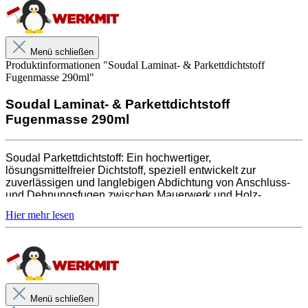
Menü schließen
Produktinformationen "Soudal Laminat- & Parkettdichtstoff
Fugenmasse 290ml"
Soudal Laminat- & Parkettdichtstoff
Fugenmasse 290ml
Soudal Parkettdichtstoff: Ein hochwertiger,
lösungsmittelfreier Dichtstoff, speziell entwickelt zur
zuverlässigen und langlebigen Abdichtung von Anschluss-
und Dehnungsfugen zwischen Mauerwerk und Holz-,
Parkett-, Laminat- und Korkböden. Einfach aufzutragen,
schnell aushärtend und wasserbeständig bietet er
hervorragende Haftung und ist umweltfreundlich. Ideal für die
Versiegelung und Reparatur von Parkettfugen sowie die
Abdichtung von Holzböden.
Menü schließen