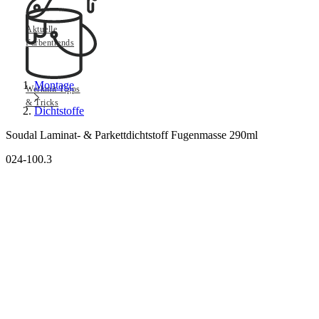
Aktuelle
Farbentrends
Montage
Werkmit Tipps
& Tricks
Dichtstoffe
Soudal Laminat- & Parkettdichtstoff Fugenmasse 290ml
024-100.3