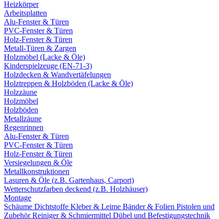
Heizkörper
Arbeitsplatten
Alu-Fenster & Türen
PVC-Fenster & Türen
Holz-Fenster & Türen
Metall-Türen & Zargen
Holzmöbel (Lacke & Öle)
Kinderspielzeuge (EN-71-3)
Holzdecken & Wandvertäfelungen
Holztreppen & Holzböden (Lacke & Öle)
Holzzäune
Holzmöbel
Holzböden
Metallzäune
Regenrinnen
Alu-Fenster & Türen
PVC-Fenster & Türen
Holz-Fenster & Türen
Versiegelungen & Öle
Metallkonstruktionen
Lasuren & Öle (z.B. Gartenhaus, Carport)
Wetterschutzfarben deckend (z.B. Holzhäuser)
Montage
Schäume
Dichtstoffe
Kleber & Leime
Bänder & Folien
Pistolen und
Zubehör
Reiniger & Schmiermittel
Dübel und Befestigungstechnik