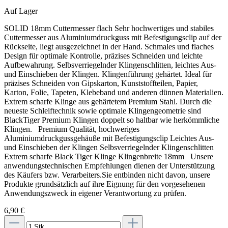
Auf Lager
SOLID 18mm Cuttermesser flach Sehr hochwertiges und stabiles
Cuttermesser aus Aluminiumdruckguss mit Befestigungsclip auf der
Rückseite, liegt ausgezeichnet in der Hand. Schmales und flaches
Design für optimale Kontrolle, präzises Schneiden und leichte
Aufbewahrung. Selbsverriegelnder Klingenschlitten, leichtes Aus-
und Einschieben der Klingen. Klingenführung gehärtet. Ideal für
präzises Schneiden von Gipskarton, Kunststoffteilen, Papier,
Karton, Folie, Tapeten, Klebeband und anderen dünnen Materialien.
Extrem scharfe Klinge aus gehärtetem Premium Stahl. Durch die
neueste Schleiftechnik sowie optimale Klingengeometrie sind
BlackTiger Premium Klingen doppelt so haltbar wie herkömmliche
Klingen. Premium Qualität, hochweriges
Aluminiumdruckgussgehäuße mit Befestigungsclip Leichtes Aus-
und Einschieben der Klingen Selbsverriegelnder Klingenschlitten
Extrem scharfe Black Tiger Klinge Klingenbreite 18mm Unsere
anwendungstechnischen Empfehlungen dienen der Unterstützung
des Käufers bzw. Verarbeiters.Sie entbinden nicht davon, unsere
Produkte grundsätzlich auf ihre Eignung für den vorgesehenen
Anwendungszweck in eigener Verantwortung zu prüfen.
6,90 €