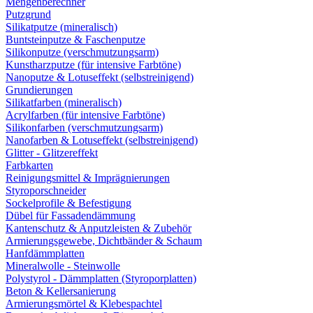
Mengenberechner
Putzgrund
Silikatputze (mineralisch)
Buntsteinputze & Faschenputze
Silikonputze (verschmutzungsarm)
Kunstharzputze (für intensive Farbtöne)
Nanoputze & Lotuseffekt (selbstreinigend)
Grundierungen
Silikatfarben (mineralisch)
Acrylfarben (für intensive Farbtöne)
Silikonfarben (verschmutzungsarm)
Nanofarben & Lotuseffekt (selbstreinigend)
Glitter - Glitzereffekt
Farbkarten
Reinigungsmittel & Imprägnierungen
Styroporschneider
Sockelprofile & Befestigung
Dübel für Fassadendämmung
Kantenschutz & Anputzleisten & Zubehör
Armierungsgewebe, Dichtbänder & Schaum
Hanfdämmplatten
Mineralwolle - Steinwolle
Polystyrol - Dämmplatten (Styroporplatten)
Beton & Kellersanierung
Armierungsmörtel & Klebespachtel