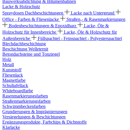
Bauwerksabdichtung & Bitumenbahnen
Lacke & Holzschutz
Spraydosen
Dachbeschichtungen
Lacke nach Untergrund
Office - Farben & Fliesenlacke
Straßen,- & Rasenmarkierungen
Bodenbeschichtungen & Epoxidharz
Lacke, Öle &
Holzschutz für Innenbereiche
Lacke, Öle & Holzschutz für
Außenbereiche
Füllspachtel - Feinspachtel - Polyesterspachtel
Blechdachbeschichtung
Beschichtung Welleternit
Betondachsteine und Tonziegel
Holz
Metall
Kunststoff
Fliesenlack
Magnetfarbe
Schultafellack
Whiteboardfarbe
Rasenmarkierungsfarben
Straßenmarkierungsfarben
Schwimmbeckenfarben
Grundierungen & Imprägnierungen
Versiegelungen & Beschichtungen
Ergänzungsprodukte, Farbchips & Dichtstoffe
Klarlacke