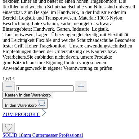
flexiblen Liner an und bietet so einen hohen Tragekomfort. Die
Hinweise und Informationen zur Anwendung, der Lagerung, dem Transport
flexiblen und weichen Schutzhandschuhe von Nitras sind universell
und der Entsorgung unserer Artikel beachte bitte das technische Datenblatt.
einsetzbar, zum Beispiel im Handwerk, in der Industrie oder im
Verbrauchswerte sind Richtwerte. Mengenrechner dient zur unverbindlichen
Bereich Logistik und Transportwesen. Material: 100% Nylon,
Orientierung. Alle Empfehlungen dienen zur Unterstützung. Sie entbinden nicht davon, die
Beschichtung: Latexschaum, Farbe: neongelb - schwarz
Produkte grundsätzlich auf Eignung in eigener Verantwortung zu prüfen.
Einsatzgebiete: Handwerk, Garten, Industrie, Logistik,
Transportwesen, Lager Überzeugen gleichzeitig mit Flexibilität
und Leichtigkeit Flexible und weiche Schutzhandschuhe Besonders
fester Griff Hoher Tragekomfort Unsere anwendungstechnischen
Empfehlungen dienen der Unterstützung des Käufers bzw.
Verarbeiters.Sie entbinden nicht davon, unsere Produkte
grundsätzlich auf ihre Eignung für den vorgesehenen
Anwendungszweck in eigener Verantwortung zu prüfen.
1,69 €
Kaufen
In den Warenkorb
In den Warenkorb
ZUM PRODUKT
SOLID 18mm Cuttermesser Professional