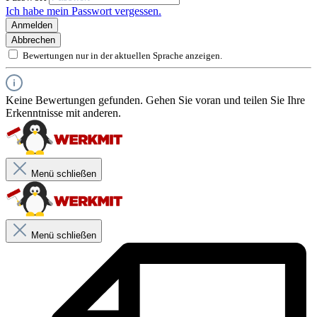
Ich habe mein Passwort vergessen.
Einkomponentig und wasserbeständig
Anmelden
Produktanwendung
Umweltfreundlich und lösungsmittelfrei
Abbrechen
Abdichtung von Parkettfugen
Bewertungen nur in der aktuellen Sprache anzeigen.
Abdichtung von Laminatfugen
Schnelle Aushärtung
Abdichtung von Holzböden
Versiegelung von Parkettanschlüssen
Keine Bewertungen gefunden. Gehen Sie voran und teilen Sie Ihre
Erkenntnisse mit anderen.
Menü schließen
Menü schließen