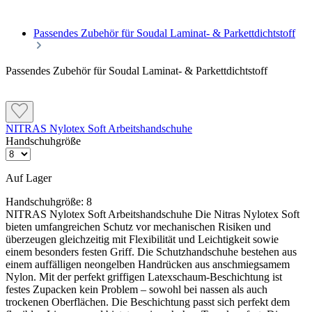
Passendes Zubehör für Soudal Laminat- & Parkettdichtstoff
Passendes Zubehör für Soudal Laminat- & Parkettdichtstoff
NITRAS Nylotex Soft Arbeitshandschuhe
Handschuhgröße
Verarbeitung
Untergrund reinigen und trocknen
Auf Lager
Dichtstoff in die Fuge drücken
Handschuhgröße:
8
NITRAS Nylotex Soft Arbeitshandschuhe Die Nitras Nylotex Soft
Mit Spachtel glatt ziehen
bieten umfangreichen Schutz vor mechanischen Risiken und
überzeugen gleichzeitig mit Flexibilität und Leichtigkeit sowie
Überstehenden Dichtstoff entfernen
einem besonders festen Griff. Die Schutzhandschuhe bestehen aus
einem auffälligen neongelben Handrücken aus anschmiegsamem
Nylon. Mit der perfekt griffigen Latexschaum-Beschichtung ist
festes Zupacken kein Problem – sowohl bei nassen als auch
trockenen Oberflächen. Die Beschichtung passt sich perfekt dem