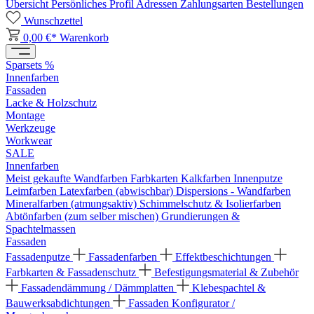
Übersicht
Persönliches Profil
Adressen
Zahlungsarten
Bestellungen
Wunschzettel
0,00 €*
Warenkorb
Sparsets %
Innenfarben
Fassaden
Lacke & Holzschutz
Montage
Werkzeuge
Workwear
SALE
Innenfarben
Meist gekaufte Wandfarben
Farbkarten
Kalkfarben
Innenputze
Leimfarben
Latexfarben (abwischbar)
Dispersions - Wandfarben
Mineralfarben (atmungsaktiv)
Schimmelschutz & Isolierfarben
Abtönfarben (zum selber mischen)
Grundierungen &
Spachtelmassen
Fassaden
Fassadenputze
Fassadenfarben
Effektbeschichtungen
Farbkarten & Fassadenschutz
Befestigungsmaterial & Zubehör
Fassadendämmung / Dämmplatten
Klebespachtel &
Bauwerksabdichtungen
Fassaden Konfigurator /