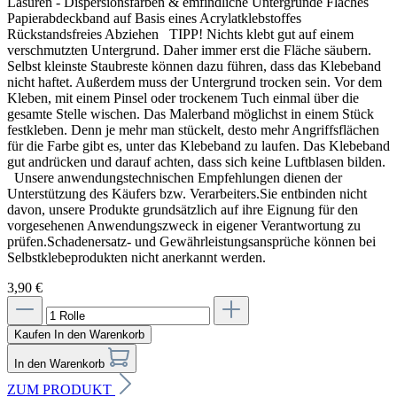
Lasuren - Dispersionsfarben & emfindliche Untergründe Flaches
Papierabdeckband auf Basis eines Acrylatklebstoffes
Rückstandsfreies Abziehen TIPP! Nichts klebt gut auf einem
verschmutzten Untergrund. Daher immer erst die Fläche säubern.
Selbst kleinste Staubreste können dazu führen, dass das Klebeband
nicht haftet. Außerdem muss der Untergrund trocken sein. Vor dem
Kleben, mit einem Pinsel oder trockenem Tuch einmal über die
gesamte Stelle wischen. Das Malerband möglichst in einem Stück
festkleben. Denn je mehr man stückelt, desto mehr Angriffsflächen
für die Farbe gibt es, unter das Klebeband zu laufen. Das Klebeband
gut andrücken und darauf achten, dass sich keine Luftblasen bilden.
Unsere anwendungstechnischen Empfehlungen dienen der
Unterstützung des Käufers bzw. Verarbeiters.Sie entbinden nicht
davon, unsere Produkte grundsätzlich auf ihre Eignung für den
vorgesehenen Anwendungszweck in eigener Verantwortung zu
prüfen.Schadenersatz- und Gewährleistungsansprüche können bei
Selbstklebeprodukten nicht anerkannt werden.
3,90 €
Kaufen
In den Warenkorb
In den Warenkorb
ZUM PRODUKT