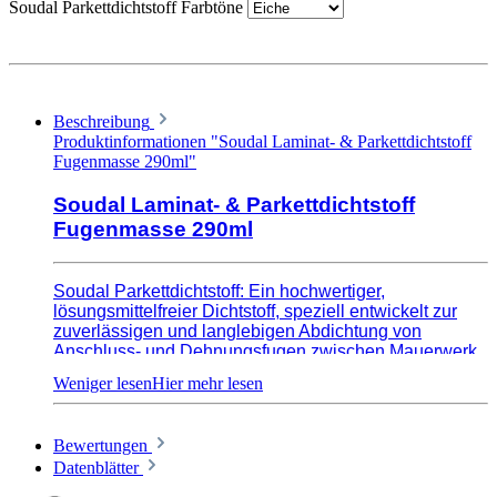
Soudal Parkettdichtstoff Farbtöne
Beschreibung
Produktinformationen "Soudal Laminat- & Parkettdichtstoff
Fugenmasse 290ml"
Soudal Laminat- & Parkettdichtstoff
Fugenmasse 290ml
Soudal Parkettdichtstoff: Ein hochwertiger,
lösungsmittelfreier Dichtstoff, speziell entwickelt zur
zuverlässigen und langlebigen Abdichtung von
Anschluss- und Dehnungsfugen zwischen Mauerwerk
und Holz-, Parkett-, Laminat- und Korkböden. Einfach
aufzutragen, schnell aushärtend und wasserbeständig
bietet er hervorragende Haftung und ist
umweltfreundlich. Ideal für die Versiegelung und
Bewertungen
Reparatur von Parkettfugen sowie die Abdichtung von
Datenblätter
Holzböden.