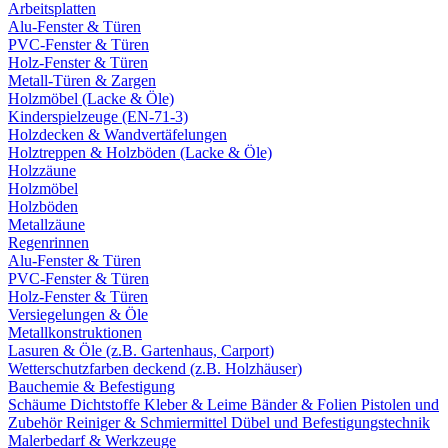
Arbeitsplatten
Alu-Fenster & Türen
PVC-Fenster & Türen
Holz-Fenster & Türen
Metall-Türen & Zargen
Holzmöbel (Lacke & Öle)
Kinderspielzeuge (EN-71-3)
Holzdecken & Wandvertäfelungen
Holztreppen & Holzböden (Lacke & Öle)
Holzzäune
Holzmöbel
Holzböden
Metallzäune
Regenrinnen
Alu-Fenster & Türen
PVC-Fenster & Türen
Holz-Fenster & Türen
Versiegelungen & Öle
Metallkonstruktionen
Lasuren & Öle (z.B. Gartenhaus, Carport)
Wetterschutzfarben deckend (z.B. Holzhäuser)
Bauchemie & Befestigung
Schäume
Dichtstoffe
Kleber & Leime
Bänder & Folien
Pistolen und
Zubehör
Reiniger & Schmiermittel
Dübel und Befestigungstechnik
Malerbedarf & Werkzeuge