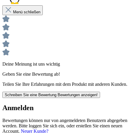
und einfach in der Anwendung!
Menü schließen
Produktbeschreibung
UV- und Witterungsbeständig für den Einsatz im Innen- und
Außenbereich
Hervorragende Haftung auf verschiedenen Oberflächen
Bereits nach 20 Minuten eine feste Klebeverbindung
Voll ausgehärtet nach drei Stunden
Deine Meinung ist uns wichtig
Geben Sie eine Bewertung ab!
Teilen Sie Ihre Erfahrungen mit dem Produkt mit anderen Kunden.
Schreiben Sie eine Bewertung
Bewertungen anzeigen!
Anmelden
Bewertungen können nur von angemeldeten Benutzern abgegeben
werden. Bitte loggen Sie sich ein, oder erstellen Sie einen neuen
Account.
Neuer Kunde?