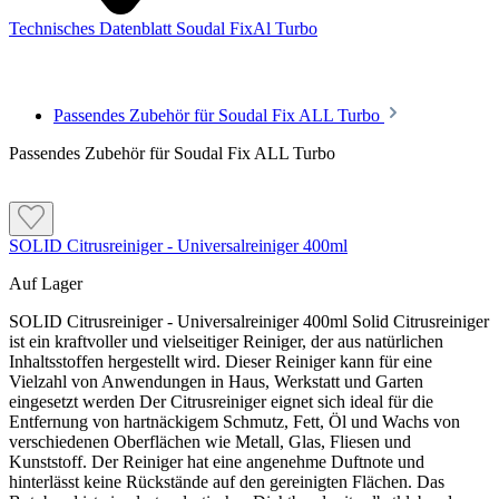
Datenblatt. Verbrauchswerte sind Richtwerte. Mengenrechner dient zur
Technisches Datenblatt Soudal FixAl Turbo
unverbindlichen Orientierung. Alle Empfehlungen dienen zur Unterstützung. Sie
entbinden nicht davon, die Produkte grundsätzlich auf Eignung in eigener
Verantwortung zu prüfen.
Passendes Zubehör für Soudal Fix ALL Turbo
Passendes Zubehör für Soudal Fix ALL Turbo
SOLID Citrusreiniger - Universalreiniger 400ml
Auf Lager
SOLID Citrusreiniger - Universalreiniger 400ml Solid Citrusreiniger
ist ein kraftvoller und vielseitiger Reiniger, der aus natürlichen
Verarbeitung
Inhaltsstoffen hergestellt wird. Dieser Reiniger kann für eine
Vielzahl von Anwendungen in Haus, Werkstatt und Garten
Bereite die zu verklebenden Oberflächen vor, diese müssen sauber
eingesetzt werden Der Citrusreiniger eignet sich ideal für die
sein
Entfernung von hartnäckigem Schmutz, Fett, Öl und Wachs von
verschiedenen Oberflächen wie Metall, Glas, Fliesen und
Trage eine gleichmäßige Schicht Klebstoff auf
Kunststoff. Der Reiniger hat eine angenehme Duftnote und
hinterlässt keine Rückstände auf den gereinigten Flächen. Das
Verbinde die Oberflächen und befestige diese eventuell mit Haltern