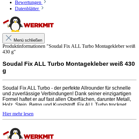
Bewertungen
und nach 20 Minuten hält die Verbindung. In nur drei
Datenblätter
Stunden ist der Klebstoff vollständig ausgehärtet. Mit
Soudal Fix ALL Turbo bist du auf der sicheren Seite -
zuverlässig, schnell und einfach in der Anwendung!
Menü schließen
Produktinformationen "Soudal Fix ALL Turbo Montagekleber weiß
430 g"
Soudal Fix ALL Turbo Montagekleber weiß 430
g
Soudal Fix ALL Turbo - der perfekte Allrounder für schnelle
und zuverlässige Verbindungen! Dank seiner einzigartigen
Formel haftet er auf fast allen Oberflächen, darunter Metall,
Holz, Stein, Beton und Kunststoff. Fix ALL Turbo trocknet
schnell aus und bietet eine hohe Anfangshaftung. Seine
Witterungs- und UV-Beständigkeit machen ihn perfekt für den
Innen- und Außenbereich geeignet. Einfach auftragen und
nach 20 Minuten hält die Verbindung. In nur drei Stunden ist
der Klebstoff vollständig ausgehärtet. Mit Soudal Fix ALL
Turbo bist du auf der sicheren Seite - zuverlässig, schnell