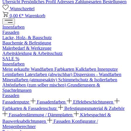
Übersicht
Persönliches Profil
Adressen
Zahlungsarten
Bestellungen
Wunschzettel
0,00 €*
Warenkorb
Innenfarben
Fassaden
Lacke, Holz- & Bauschutz
Bauchemie & Befestigung
Malerbedarf & Werkzeuge
Arbeitskleidung & Arbeitsschutz
SALE %
Innenfarben
Meist gekaufte Wandfarben
Farbkarten
Kalkfarben
Innenputze
Leimfarben
Latexfarben (abwischbar)
Dispersions - Wandfarben
Mineralfarben (atmungsaktiv)
Schimmelschutz & Isolierfarben
Abtönfarben (zum selber mischen)
Grundierungen &
Spachtelmassen
Fassaden
Fassadenputze
Fassadenfarben
Effektbeschichtungen
Farbkarten & Fassadenschutz
Befestigungsmaterial & Zubehör
Fassadendämmung / Dämmplatten
Klebespachtel &
Bauwerksabdichtungen
Fassaden Konfigurator /
Mengenberechner