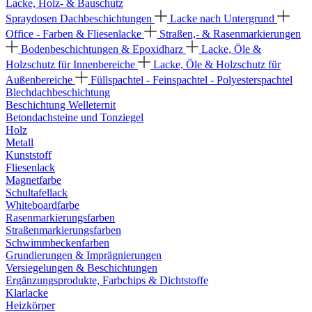
Lacke, Holz- & Bauschutz
Spraydosen
Dachbeschichtungen
Lacke nach Untergrund
Office - Farben & Fliesenlacke
Straßen,- & Rasenmarkierungen
Bodenbeschichtungen & Epoxidharz
Lacke, Öle &
Holzschutz für Innenbereiche
Lacke, Öle & Holzschutz für
Außenbereiche
Füllspachtel - Feinspachtel - Polyesterspachtel
Blechdachbeschichtung
Beschichtung Welleternit
Betondachsteine und Tonziegel
Holz
Metall
Kunststoff
Fliesenlack
Magnetfarbe
Schultafellack
Whiteboardfarbe
Rasenmarkierungsfarben
Straßenmarkierungsfarben
Schwimmbeckenfarben
Grundierungen & Imprägnierungen
Versiegelungen & Beschichtungen
Ergänzungsprodukte, Farbchips & Dichtstoffe
Klarlacke
Heizkörper