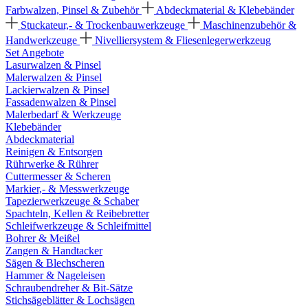
Farbwalzen, Pinsel & Zubehör
Abdeckmaterial & Klebebänder
Stuckateur,- & Trockenbauwerkzeuge
Maschinenzubehör &
Handwerkzeuge
Nivelliersystem & Fliesenlegerwerkzeug
Set Angebote
Lasurwalzen & Pinsel
Malerwalzen & Pinsel
Lackierwalzen & Pinsel
Fassadenwalzen & Pinsel
Malerbedarf & Werkzeuge
Klebebänder
Abdeckmaterial
Reinigen & Entsorgen
Rührwerke & Rührer
Cuttermesser & Scheren
Markier,- & Messwerkzeuge
Tapezierwerkzeuge & Schaber
Spachteln, Kellen & Reibebretter
Schleifwerkzeuge & Schleifmittel
Bohrer & Meißel
Zangen & Handtacker
Sägen & Blechscheren
Hammer & Nageleisen
Schraubendreher & Bit-Sätze
Stichsägeblätter & Lochsägen