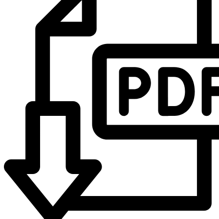
Produktanwendung
Verarbeitung
Verkleben von Gegenständen im Freien
Bereite die zu verklebenden Oberflächen vor, diese müssen
sauber sein
Verkleben von Kanten und Leisten
Trage eine gleichmäßige Schicht Klebstoff auf
Verbinde die Oberflächen und befestige diese eventuell mit
PVC, Kunststoffe, Metalle, Stein, Beton
Haltern / Zwingen
Lasse den Klebstoff 3 Stunden vollständig aushärten
V
erkleben von rostfreien Stahl
Hinweise und Informationen zur Anwendung, der Lagerung, dem
Transport und der Entsorgung unserer Artikel beachte bitte das technische