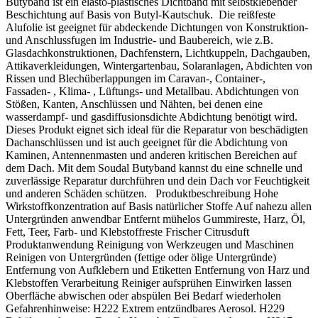
Butyband ist ein elasto-plastisches Dichtband mit selbstklebender
/ Zwingen
Beschichtung auf Basis von Butyl-Kautschuk. Die reißfeste
Alufolie ist geeignet für abdeckende Dichtungen von Konstruktion-
Lasse den Klebstoff 3 Stunden vollständig aushärten
und Anschlussfugen im Industrie- und Baubereich, wie z.B.
Glasdachkonstruktionen, Dachfenstern, Lichtkuppeln, Dachgauben,
Attikaverkleidungen, Wintergartenbau, Solaranlagen, Abdichten von
Rissen und Blechüberlappungen im Caravan-, Container-,
Fassaden- , Klima- , Lüftungs- und Metallbau. Abdichtungen von
Stößen, Kanten, Anschlüssen und Nähten, bei denen eine
Hinweise und Informationen zur Anwendung, der Lagerung, dem Transport
wasserdampf- und gasdiffusionsdichte Abdichtung benötigt wird.
und der Entsorgung unserer Artikel beachte bitte das technische Datenblatt.
Dieses Produkt eignet sich ideal für die Reparatur von beschädigten
Verbrauchswerte sind Richtwerte. Mengenrechner dient zur unverbindlichen
Dachanschlüssen und ist auch geeignet für die Abdichtung von
Orientierung. Alle Empfehlungen dienen zur Unterstützung. Sie entbinden nicht davon, die
Kaminen, Antennenmasten und anderen kritischen Bereichen auf
Produkte grundsätzlich auf Eignung in eigener Verantwortung zu prüfen.
dem Dach. Mit dem Soudal Butyband kannst du eine schnelle und
zuverlässige Reparatur durchführen und dein Dach vor Feuchtigkeit
und anderen Schäden schützen. Produktbeschreibung Hohe
Wirkstoffkonzentration auf Basis natürlicher Stoffe Auf nahezu allen
Untergründen anwendbar Entfernt mühelos Gummireste, Harz, Öl,
Fett, Teer, Farb- und Klebstoffreste Frischer Citrusduft
Produktanwendung Reinigung von Werkzeugen und Maschinen
Reinigen von Untergründen (fettige oder ölige Untergründe)
Entfernung von Aufklebern und Etiketten Entfernung von Harz und
Klebstoffen Verarbeitung Reiniger aufsprühen Einwirken lassen
Oberfläche abwischen oder abspülen Bei Bedarf wiederholen
Gefahrenhinweise: H222 Extrem entzündbares Aerosol. H229