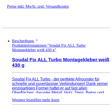
Preise inkl. MwSt. zzgl. Versandkosten
Beschreibung
Produktinformationen "Soudal Fix ALL Turbo
Montagekleber weiß 430 g"
Soudal Fix ALL Turbo Montagekleber weiß
430 g
Soudal Fix ALL Turbo - der perfekte Allrounder für
schnelle und zuverlässige Verbindungen! Dank seiner
einzigartigen Formel haftet er auf fast allen
Oberflächen, darunter Metall, Holz, Stein, Beton und
Kunststoff. Fix ALL Turbo trocknet schnell aus und
bietet eine hohe Anfangshaftung. Seine Witterungs-
und UV-Beständigkeit machen ihn perfekt für den
Innen- und Außenbereich geeignet. Einfach auftragen