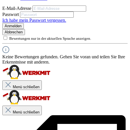
E-Mail-Adresse
Produktbeschreibung
Passwort
Ich habe mein Passwort vergessen.
UV- und Witterungsbeständig für den Einsatz im Innen- und
Anmelden
Außenbereich
Abbrechen
Hervorragende Haftung auf verschiedenen Oberflächen
Bewertungen nur in der aktuellen Sprache anzeigen.
Produktanwendung
Bereits nach 20 Minuten eine feste Klebeverbindung
Verkleben von Gegenständen im Freien
Verkleben von Kanten und Leisten
Voll ausgehärtet nach drei Stunden
Keine Bewertungen gefunden. Gehen Sie voran und teilen Sie Ihre
PVC, Kunststoffe, Metalle, Stein, Beton
Erkenntnisse mit anderen.
V
erkleben von rostfreien Stahl
Menü schließen
Menü schließen