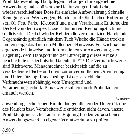
Produktanwendung Hautpflegemittel sorgen für angenehme
Anwendung und schützen vor Hautreizungen Praktische,
wiederverschließbare Dose für einfache Aufbewahrung Schnelle
Reinigung von Werkzeugen, Händen und Oberflächen Entfernung
von Öl, Fett, Farbe, Klebstoff und mehr Verarbeitung Entferne den
Deckel von der Swipex Dose Entnimm ein Reinigungstuch und
schließe den Deckel wieder Reinige die verschmutzten Hände oder
Gegenstände gründlich mit dem Tuch Wische die Hände trocken
und entsorge das Tuch im Mülleimer Hinweise: Für wichtige und
ergänzende Hinweise und Informationen zur Anwendung, der
Lagerung, dem Transport und der Entsorgung dieses Artikels
beachte bitte das technische Datenblatt. *** Die Verbrauchswerte
sind Richtwerte. Mengenrechner bezieht sich auf die zu
verarbeitende Fläche und dient zur unverbindlichen Orientierung
und Unterstützung. Praxisbedingt ist der tatsächliche
Verbrauchswert abhängig vom Untergrund und
Verarbeitungstechnik. Praxiswerte sollten durch Probeflächen
ermittelt werden.
Unsere
anwendungstechnischen Empfehlungen dienen der Unterstützung
des Käufers bzw. Verarbeiters.Sie entbinden nicht davon, unsere
Produkte grundsätzlich auf ihre Eignung für den vorgesehenen
Anwendungszweck in eigener Verantwortung zu prüfen.
8,90 €