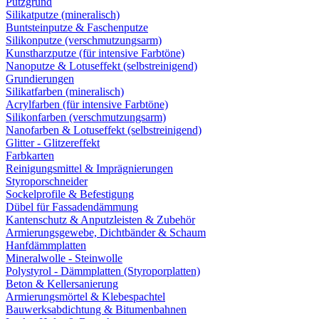
Putzgrund
Silikatputze (mineralisch)
Buntsteinputze & Faschenputze
Silikonputze (verschmutzungsarm)
Kunstharzputze (für intensive Farbtöne)
Nanoputze & Lotuseffekt (selbstreinigend)
Grundierungen
Silikatfarben (mineralisch)
Acrylfarben (für intensive Farbtöne)
Silikonfarben (verschmutzungsarm)
Nanofarben & Lotuseffekt (selbstreinigend)
Glitter - Glitzereffekt
Farbkarten
Reinigungsmittel & Imprägnierungen
Styroporschneider
Sockelprofile & Befestigung
Dübel für Fassadendämmung
Kantenschutz & Anputzleisten & Zubehör
Armierungsgewebe, Dichtbänder & Schaum
Hanfdämmplatten
Mineralwolle - Steinwolle
Polystyrol - Dämmplatten (Styroporplatten)
Beton & Kellersanierung
Armierungsmörtel & Klebespachtel
Bauwerksabdichtung & Bitumenbahnen