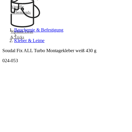
Aktuelle
Farbentrends
Bauchemie & Befestigung
Werkmit Tipps
& Tricks
Kleber & Leime
Soudal Fix ALL Turbo Montagekleber weiß 430 g
024-053