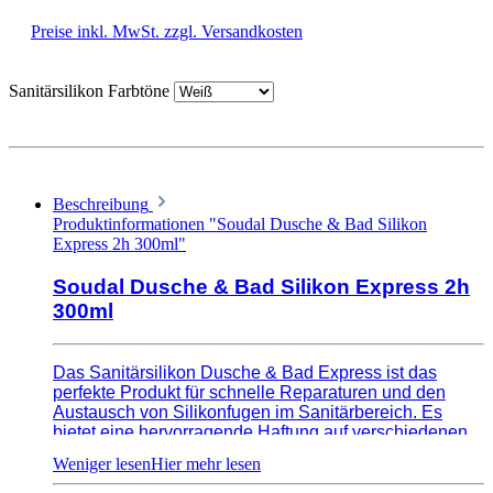
Preise inkl. MwSt. zzgl. Versandkosten
Sanitärsilikon Farbtöne
Beschreibung
Produktinformationen "Soudal Dusche & Bad Silikon
Express 2h 300ml"
Soudal Dusche & Bad Silikon Express 2h
300ml
Das Sanitärsilikon Dusche & Bad Express ist das
perfekte Produkt für schnelle Reparaturen und den
Austausch von Silikonfugen im Sanitärbereich. Es
bietet eine hervorragende Haftung auf verschiedenen
Oberflächen, wie Keramik, Glas und Edelstahl. Das
Silikon ist beständig gegenüber Wasser und
Chemikalien und bietet eine dauerhafte Abdichtung. Es