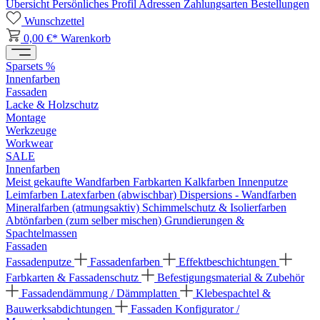
Übersicht
Persönliches Profil
Adressen
Zahlungsarten
Bestellungen
Wunschzettel
0,00 €*
Warenkorb
Sparsets %
Innenfarben
Fassaden
Lacke & Holzschutz
Montage
Werkzeuge
Workwear
SALE
Innenfarben
Meist gekaufte Wandfarben
Farbkarten
Kalkfarben
Innenputze
Leimfarben
Latexfarben (abwischbar)
Dispersions - Wandfarben
Mineralfarben (atmungsaktiv)
Schimmelschutz & Isolierfarben
Abtönfarben (zum selber mischen)
Grundierungen &
Spachtelmassen
Fassaden
Fassadenputze
Fassadenfarben
Effektbeschichtungen
Farbkarten & Fassadenschutz
Befestigungsmaterial & Zubehör
Fassadendämmung / Dämmplatten
Klebespachtel &
Bauwerksabdichtungen
Fassaden Konfigurator /