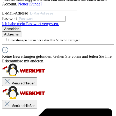
Account.
Neuer Kunde?
E-Mail-Adresse
Passwort
Ich habe mein Passwort vergessen.
Anmelden
Produktbeschreibung
Abbrechen
Bewertungen nur in der aktuellen Sprache anzeigen.
Fungizid ausgerüstet, beugt Pilz- und Schimmelbefall auf dem
Dichtstoff vor
5 Jahre Garantie auf die Schutzfunktion des Produktes gegen
Keine Bewertungen gefunden. Gehen Sie voran und teilen Sie Ihre
Schimmel **
Erkenntnisse mit anderen.
Hervorragende Haftung auf verschiedenen Oberflächen
Spritz- und duschwasserfest nach ca. 2 Std
Produktanwendung
Menü schließen
Abdichtung von Badewannen und Duschen
Abdichtung von Waschbecken und Toiletten
Reparatur von Silikonfugen in der Dusche oder im Bad
Abdichtung von Fliesenfugen in Sanitärbereichen
Menü schließen