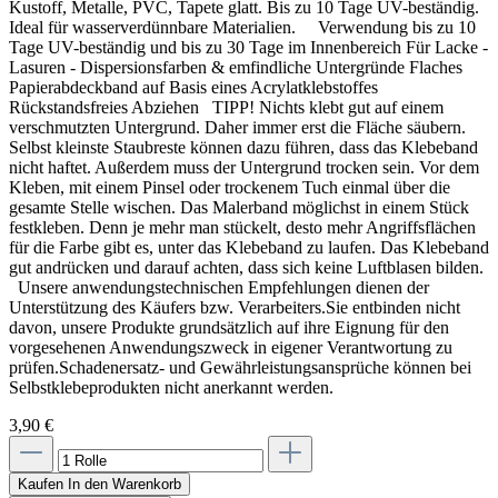
Kustoff, Metalle, PVC, Tapete glatt. Bis zu 10 Tage UV-beständig.
Ideal für wasserverdünnbare Materialien. Verwendung bis zu 10
Tage UV-beständig und bis zu 30 Tage im Innenbereich Für Lacke -
Lasuren - Dispersionsfarben & emfindliche Untergründe Flaches
Papierabdeckband auf Basis eines Acrylatklebstoffes
Rückstandsfreies Abziehen TIPP! Nichts klebt gut auf einem
verschmutzten Untergrund. Daher immer erst die Fläche säubern.
Selbst kleinste Staubreste können dazu führen, dass das Klebeband
nicht haftet. Außerdem muss der Untergrund trocken sein. Vor dem
Kleben, mit einem Pinsel oder trockenem Tuch einmal über die
gesamte Stelle wischen. Das Malerband möglichst in einem Stück
festkleben. Denn je mehr man stückelt, desto mehr Angriffsflächen
für die Farbe gibt es, unter das Klebeband zu laufen. Das Klebeband
gut andrücken und darauf achten, dass sich keine Luftblasen bilden.
Unsere anwendungstechnischen Empfehlungen dienen der
Unterstützung des Käufers bzw. Verarbeiters.Sie entbinden nicht
davon, unsere Produkte grundsätzlich auf ihre Eignung für den
vorgesehenen Anwendungszweck in eigener Verantwortung zu
prüfen.Schadenersatz- und Gewährleistungsansprüche können bei
Selbstklebeprodukten nicht anerkannt werden.
3,90 €
Kaufen
In den Warenkorb