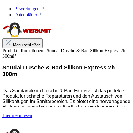
härtet schnell aus und ermöglicht eine schnelle
Bewertungen
Wiederherstellung der Dusch- oder
Datenblätter
Badezimmerfunktionen. Mit dem Sanitärsilikon Dusche
& Bad Express kannst du einfach und schnell eine
professionelle Abdichtung herstellen und deine
Sanitärinstallationen wieder in Betrieb nehmen.
Menü schließen
Produktinformationen "Soudal Dusche & Bad Silikon Express 2h
300ml"
Soudal Dusche & Bad Silikon Express 2h
300ml
Das Sanitärsilikon Dusche & Bad Express ist das perfekte
Produkt für schnelle Reparaturen und den Austausch von
Silikonfugen im Sanitärbereich. Es bietet eine hervorragende
Haftung auf verschiedenen Oberflächen, wie Keramik, Glas
und Edelstahl. Das Silikon ist beständig gegenüber Wasser
und Chemikalien und bietet eine dauerhafte Abdichtung. Es
härtet schnell aus und ermöglicht eine schnelle
Wiederherstellung der Dusch- oder Badezimmerfunktionen.