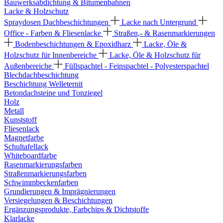
Bauwerksabdichtung & Bitumenbahnen
Lacke & Holzschutz
Spraydosen
Dachbeschichtungen
Lacke nach Untergrund
Office - Farben & Fliesenlacke
Straßen,- & Rasenmarkierungen
Bodenbeschichtungen & Epoxidharz
Lacke, Öle &
Holzschutz für Innenbereiche
Lacke, Öle & Holzschutz für
Außenbereiche
Füllspachtel - Feinspachtel - Polyesterspachtel
Blechdachbeschichtung
Beschichtung Welleternit
Betondachsteine und Tonziegel
Holz
Metall
Kunststoff
Fliesenlack
Magnetfarbe
Schultafellack
Whiteboardfarbe
Rasenmarkierungsfarben
Straßenmarkierungsfarben
Schwimmbeckenfarben
Grundierungen & Imprägnierungen
Versiegelungen & Beschichtungen
Ergänzungsprodukte, Farbchips & Dichtstoffe
Klarlacke