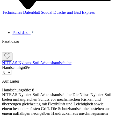
angepasst
Silikonpresse an die Fuge ansetzten und gleichmäßig
Abdichtung von Fliesenfugen in Sanitärbereichen
auftragen
Technisches Datenblatt Soudal Dusche und Bad Express
Fugen mit Glättmittel oder Spülmittelwasser einsprühen
Mit einem Silikon-Abzieher den Überschuss abtragen
Passt dazu
Passt dazu
Hinweise und Informationen zur Anwendung, der Lagerung, dem
Transport und der Entsorgung unserer Artikel beachte bitte das technische
Datenblatt. Verbrauchswerte sind Richtwerte. Mengenrechner dient zur
NITRAS Nylotex Soft Arbeitshandschuhe
unverbindlichen Orientierung. Alle Empfehlungen dienen zur Unterstützung. Sie
Handschuhgröße
entbinden nicht davon, die Produkte grundsätzlich auf Eignung in eigener
Verantwortung zu prüfen.
Auf Lager
Handschuhgröße:
8
NITRAS Nylotex Soft Arbeitshandschuhe Die Nitras Nylotex Soft
bieten umfangreichen Schutz vor mechanischen Risiken und
überzeugen gleichzeitig mit Flexibilität und Leichtigkeit sowie
einem besonders festen Griff. Die Schutzhandschuhe bestehen aus
einem auffälligen neongelben Handrücken aus anschmiegsamem