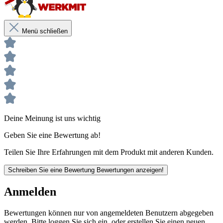
Mit dem Sanitärsilikon Dusche & Bad Express kannst du
einfach und schnell eine professionelle Abdichtung
herstellen und deine Sanitärinstallationen wieder in Betrieb
nehmen.
Menü schließen
Produktbeschreibung
Fungizid ausgerüstet, beugt Pilz- und Schimmelbefall auf
dem Dichtstoff vor
5 Jahre Garantie auf die Schutzfunktion des Produktes
Deine Meinung ist uns wichtig
gegen Schimmel **
Geben Sie eine Bewertung ab!
Hervorragende Haftung auf verschiedenen Oberflächen
Spritz- und duschwasserfest nach ca. 2 Std
Teilen Sie Ihre Erfahrungen mit dem Produkt mit anderen Kunden.
Schreiben Sie eine Bewertung
Bewertungen anzeigen!
Anmelden
Bewertungen können nur von angemeldeten Benutzern abgegeben
werden. Bitte loggen Sie sich ein, oder erstellen Sie einen neuen