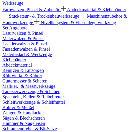
Werkzeuge
Farbwalzen, Pinsel & Zubehör
Abdeckmaterial & Klebebänder
Stuckateur,- & Trockenbauwerkzeuge
Maschinenzubehör &
Handwerkzeuge
Nivelliersystem & Fliesenlegerwerkzeug
Set Angebote
Lasurwalzen & Pinsel
Malerwalzen & Pinsel
Lackierwalzen & Pinsel
Fassadenwalzen & Pinsel
Malerbedarf & Werkzeuge
Klebebänder
Abdeckmaterial
Reinigen & Entsorgen
Rührwerke & Rührer
Cuttermesser & Scheren
Markier,- & Messwerkzeuge
Tapezierwerkzeuge & Schaber
Spachteln, Kellen & Reibebretter
Schleifwerkzeuge & Schleifmittel
Bohrer & Meißel
Zangen & Handtacker
Sägen & Blechscheren
Hammer & Nageleisen
Schraubendreher & Bit-Sätze