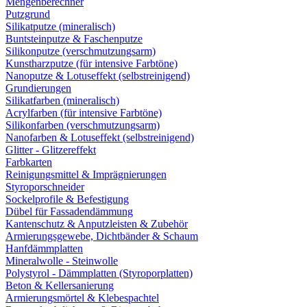
Mengenberechner
Putzgrund
Silikatputze (mineralisch)
Buntsteinputze & Faschenputze
Silikonputze (verschmutzungsarm)
Kunstharzputze (für intensive Farbtöne)
Nanoputze & Lotuseffekt (selbstreinigend)
Grundierungen
Silikatfarben (mineralisch)
Acrylfarben (für intensive Farbtöne)
Silikonfarben (verschmutzungsarm)
Nanofarben & Lotuseffekt (selbstreinigend)
Glitter - Glitzereffekt
Farbkarten
Reinigungsmittel & Imprägnierungen
Styroporschneider
Sockelprofile & Befestigung
Dübel für Fassadendämmung
Kantenschutz & Anputzleisten & Zubehör
Armierungsgewebe, Dichtbänder & Schaum
Hanfdämmplatten
Mineralwolle - Steinwolle
Polystyrol - Dämmplatten (Styroporplatten)
Beton & Kellersanierung
Armierungsmörtel & Klebespachtel