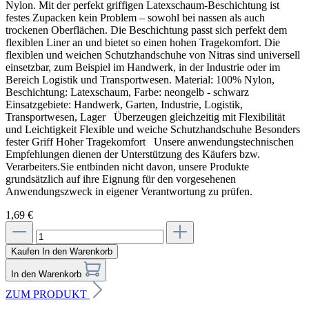
Nylon. Mit der perfekt griffigen Latexschaum-Beschichtung ist
festes Zupacken kein Problem – sowohl bei nassen als auch
trockenen Oberflächen. Die Beschichtung passt sich perfekt dem
flexiblen Liner an und bietet so einen hohen Tragekomfort. Die
Verarbeitung
flexiblen und weichen Schutzhandschuhe von Nitras sind universell
einsetzbar, zum Beispiel im Handwerk, in der Industrie oder im
Kartusche mit Silikon aufschneiden, auf die Fugen angepasst
Bereich Logistik und Transportwesen. Material: 100% Nylon,
Beschichtung: Latexschaum, Farbe: neongelb - schwarz
Silikonpresse an die Fuge ansetzten und gleichmäßig auftragen
Einsatzgebiete: Handwerk, Garten, Industrie, Logistik,
Transportwesen, Lager Überzeugen gleichzeitig mit Flexibilität
Fugen mit Glättmittel oder Spülmittelwasser einsprühen
und Leichtigkeit Flexible und weiche Schutzhandschuhe Besonders
fester Griff Hoher Tragekomfort Unsere anwendungstechnischen
Mit einem Silikon-Abzieher den Überschuss abtragen
Empfehlungen dienen der Unterstützung des Käufers bzw.
Verarbeiters.Sie entbinden nicht davon, unsere Produkte
grundsätzlich auf ihre Eignung für den vorgesehenen
Anwendungszweck in eigener Verantwortung zu prüfen.
1,69 €
Hinweise und Informationen zur Anwendung, der Lagerung, dem Transport
und der Entsorgung unserer Artikel beachte bitte das technische Datenblatt.
Verbrauchswerte sind Richtwerte. Mengenrechner dient zur unverbindlichen
Kaufen
In den Warenkorb
Orientierung. Alle Empfehlungen dienen zur Unterstützung. Sie entbinden nicht davon, die
Produkte grundsätzlich auf Eignung in eigener Verantwortung zu prüfen.
In den Warenkorb
ZUM PRODUKT