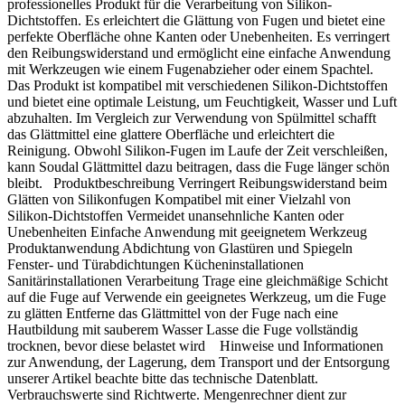
professionelles Produkt für die Verarbeitung von Silikon-
Dichtstoffen. Es erleichtert die Glättung von Fugen und bietet eine
perfekte Oberfläche ohne Kanten oder Unebenheiten. Es verringert
den Reibungswiderstand und ermöglicht eine einfache Anwendung
mit Werkzeugen wie einem Fugenabzieher oder einem Spachtel.
Das Produkt ist kompatibel mit verschiedenen Silikon-Dichtstoffen
und bietet eine optimale Leistung, um Feuchtigkeit, Wasser und Luft
abzuhalten. Im Vergleich zur Verwendung von Spülmittel schafft
das Glättmittel eine glattere Oberfläche und erleichtert die
Reinigung. Obwohl Silikon-Fugen im Laufe der Zeit verschleißen,
kann Soudal Glättmittel dazu beitragen, dass die Fuge länger schön
bleibt. Produktbeschreibung Verringert Reibungswiderstand beim
Glätten von Silikonfugen Kompatibel mit einer Vielzahl von
Silikon-Dichtstoffen Vermeidet unansehnliche Kanten oder
Unebenheiten Einfache Anwendung mit geeignetem Werkzeug
Produktanwendung Abdichtung von Glastüren und Spiegeln
Fenster- und Türabdichtungen Kücheninstallationen
Sanitärinstallationen Verarbeitung Trage eine gleichmäßige Schicht
auf die Fuge auf Verwende ein geeignetes Werkzeug, um die Fuge
zu glätten Entferne das Glättmittel von der Fuge nach eine
Hautbildung mit sauberem Wasser Lasse die Fuge vollständig
trocknen, bevor diese belastet wird Hinweise und Informationen
zur Anwendung, der Lagerung, dem Transport und der Entsorgung
unserer Artikel beachte bitte das technische Datenblatt.
Verbrauchswerte sind Richtwerte. Mengenrechner dient zur