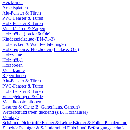
Heizkörper
Arbeitsplatten
Alu-Fenster & Türen
PVC-Fenster & Türen
Holz-Fenster & Türen
Metall-Türen & Zargen
Holzmöbel (Lacke & Öle)
Kinderspielzeuge (EN-71-3)
Holzdecken & Wandvertäfelungen
Holztreppen & Holzböden (Lacke & Öle)
Holzzäune
Holzmöbel
Holzböden
Metallzäune
Regenrinnen
Alu-Fenster & Türen
PVC-Fenster & Türen
Holz-Fenster & Türen
Versiegelungen & Öle
Metallkonstruktionen
Lasuren & Öle (z.B. Gartenhaus, Carport)
Wetterschutzfarben deckend (z.B. Holzhäuser)
Montage
Schäume
Dichtstoffe
Kleber & Leime
Bänder & Folien
Pistolen und
Zubehör
Reiniger & Schmiermittel
Dübel und Befestigungstechnik