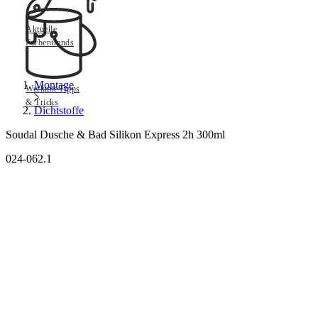
Aktuelle
Farbentrends
Montage
Werkmit Tipps
& Tricks
Dichtstoffe
Soudal Dusche & Bad Silikon Express 2h 300ml
024-062.1