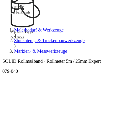
Aktuelle
Farbentrends
Malerbedarf & Werkzeuge
Werkmit Tipps
& Tricks
Stuckateur,- & Trockenbauwerkzeuge
Markier,- & Messwerkzeuge
SOLID Rollmaßband - Rollmeter 5m / 25mm Expert
079-040