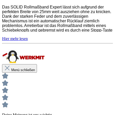
Durch Gummigehäuse geschützt
Das SOLID Rollmaßband Expert lässt sich aufgrund der
perfekten Breite von 25mm weit ausziehen ohne zu knicken.
Dank der starken Feder und dem zuverlässigen
Mechanismus ist ein automatischer Rücklauf ziemlich
Unsere anwendungstechnischen Empfehlungen dienen der
problemlos. Arretierbar ist das Rollmaßband mittels eines
Unterstützung des Käufers bzw. Verarbeiters.
Schiebeknopfs und gebremst wird es durch eine Stopp-Taste
Sie entbinden nicht davon, unsere Produkte grundsätzlich auf ihre
auf der Unterseite des Maßbands. In der Hand liegt das
Eignung für den vorgesehenen Anwendungszweck in eigener
Maßband aufgrund der ergonomischen Bauweiße sehr gut
Verantwortung zu prüfen.
und wird zusätzlich durch ein Gummigehäuse geschützt.
Maßband Länge / Bandbreite:
5m / 25mm
Perfekte Breite von 25mm weit ausziehen ohne zu
Menü schließen
knicken
Starke Feder und zuverlässiger Mechanismus
Stopp-Taste auf der Unterseite des Maßbands
Durch Gummigehäuse geschützt
Deine Meinung ist uns wichtig
Unsere anwendungstechnischen Empfehlungen dienen der Unterstützung