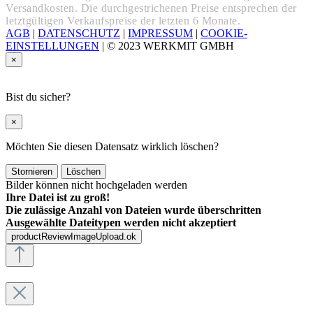
Versandkosten. Die durchgestrichenen Preise entsprechen der
letztgültigen Verkaufspreise der letzten 6 Monate.
AGB
|
DATENSCHUTZ
|
IMPRESSUM
|
COOKIE-
EINSTELLUNGEN
|
© 2023 WERKMIT GMBH
×
Bist du sicher?
×
Möchten Sie diesen Datensatz wirklich löschen?
Stornieren
Löschen
Bilder können nicht hochgeladen werden
Ihre Datei ist zu groß!
Die zulässige Anzahl von Dateien wurde überschritten
Ausgewählte Dateitypen werden nicht akzeptiert
productReviewImageUpload.ok