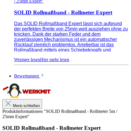
/ 25mm Expert"
SOLID Rollmaßband - Rollmeter Expert
Das SOLID Rollmaßband Expert lässt sich aufgrund
der perfekten Breite von 25mm weit ausziehen ohne zu
knicken. Dank der starken Feder und dem
zuverlässigen Mechanismus ist ein automatischer
Rücklauf ziemlich problemlos. Arretierbar ist das
Rollmaßband mittels eines Schiebeknopfs und
gebremst wird es durch eine Stopp-Taste auf der
Unterseite des Maßbands. In der Hand liegt das
Maßband aufgrund der ergonomischen Bauweiße sehr
gut und wird zusätzlich durch ein Gummigehäuse
Bewertungen
geschützt.
Perfekte Breite von 25mm weit ausziehen ohne
Menü schließen
zu knicken
Produktinformationen "SOLID Rollmaßband - Rollmeter 5m /
25mm Expert"
Starke Feder und zuverlässiger Mechanismus
Stopp-Taste auf der Unterseite des Maßbands
SOLID Rollmaßband - Rollmeter Expert