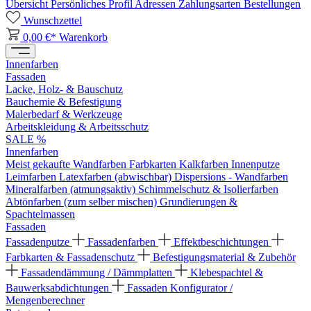
Übersicht
Persönliches Profil
Adressen
Zahlungsarten
Bestellungen
Wunschzettel
0,00 €*
Warenkorb
Innenfarben
Fassaden
Lacke, Holz- & Bauschutz
Bauchemie & Befestigung
Malerbedarf & Werkzeuge
Arbeitskleidung & Arbeitsschutz
SALE %
Innenfarben
Meist gekaufte Wandfarben
Farbkarten
Kalkfarben
Innenputze
Leimfarben
Latexfarben (abwischbar)
Dispersions - Wandfarben
Mineralfarben (atmungsaktiv)
Schimmelschutz & Isolierfarben
Abtönfarben (zum selber mischen)
Grundierungen &
Spachtelmassen
Fassaden
Fassadenputze
Fassadenfarben
Effektbeschichtungen
Farbkarten & Fassadenschutz
Befestigungsmaterial & Zubehör
Fassadendämmung / Dämmplatten
Klebespachtel &
Bauwerksabdichtungen
Fassaden Konfigurator /
Mengenberechner