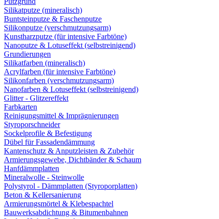
Putzgrund
Silikatputze (mineralisch)
Buntsteinputze & Faschenputze
Silikonputze (verschmutzungsarm)
Kunstharzputze (für intensive Farbtöne)
Nanoputze & Lotuseffekt (selbstreinigend)
Grundierungen
Silikatfarben (mineralisch)
Acrylfarben (für intensive Farbtöne)
Silikonfarben (verschmutzungsarm)
Nanofarben & Lotuseffekt (selbstreinigend)
Glitter - Glitzereffekt
Farbkarten
Reinigungsmittel & Imprägnierungen
Styroporschneider
Sockelprofile & Befestigung
Dübel für Fassadendämmung
Kantenschutz & Anputzleisten & Zubehör
Armierungsgewebe, Dichtbänder & Schaum
Hanfdämmplatten
Mineralwolle - Steinwolle
Polystyrol - Dämmplatten (Styroporplatten)
Beton & Kellersanierung
Armierungsmörtel & Klebespachtel
Bauwerksabdichtung & Bitumenbahnen