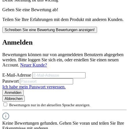
des Käufers bzw. Verarbeiters.
Sie entbinden nicht davon, unsere Produkte grundsätzlich auf ihre Eignung
Geben Sie eine Bewertung ab!
für den vorgesehenen Anwendungszweck in eigener Verantwortung zu
prüfen.
Teilen Sie Ihre Erfahrungen mit dem Produkt mit anderen Kunden.
Maßband Länge / Bandbreite:
5m / 25mm
Schreiben Sie eine Bewertung
Bewertungen anzeigen!
Anmelden
Bewertungen können nur von angemeldeten Benutzern abgegeben
werden. Bitte loggen Sie sich ein, oder erstellen Sie einen neuen
Account.
Neuer Kunde?
E-Mail-Adresse
Passwort
Ich habe mein Passwort vergessen.
Anmelden
Abbrechen
Bewertungen nur in der aktuellen Sprache anzeigen.
Keine Bewertungen gefunden. Gehen Sie voran und teilen Sie Ihre
Erkenntnisse mit anderen.