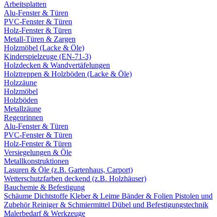
Arbeitsplatten
Alu-Fenster & Türen
PVC-Fenster & Türen
Holz-Fenster & Türen
Metall-Türen & Zargen
Holzmöbel (Lacke & Öle)
Kinderspielzeuge (EN-71-3)
Holzdecken & Wandvertäfelungen
Holztreppen & Holzböden (Lacke & Öle)
Holzzäune
Holzmöbel
Holzböden
Metallzäune
Regenrinnen
Alu-Fenster & Türen
PVC-Fenster & Türen
Holz-Fenster & Türen
Versiegelungen & Öle
Metallkonstruktionen
Lasuren & Öle (z.B. Gartenhaus, Carport)
Wetterschutzfarben deckend (z.B. Holzhäuser)
Bauchemie & Befestigung
Schäume
Dichtstoffe
Kleber & Leime
Bänder & Folien
Pistolen und
Zubehör
Reiniger & Schmiermittel
Dübel und Befestigungstechnik
Malerbedarf & Werkzeuge