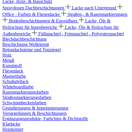
Lacke, Holz- & Bauschutz
Spraydosen
Dachbeschichtungen
Lacke nach Untergrund
Office - Farben & Fliesenlacke
Straßen,- & Rasenmarkierungen
Bodenbeschichtungen & Epoxidharz
Lacke, Öle &
Holzschutz für Innenbereiche
Lacke, Öle & Holzschutz für
Außenbereiche
Füllspachtel - Feinspachtel - Polyesterspachtel
Blechdachbeschichtung
Beschichtung Welleternit
Betondachsteine und Tonziegel
Holz
Metall
Kunststoff
Fliesenlack
Magnetfarbe
Schultafellack
Whiteboardfarbe
Rasenmarkierungsfarben
Straßenmarkierungsfarben
Schwimmbeckenfarben
Grundierungen & Imprägnierungen
Versiegelungen & Beschichtungen
Ergänzungsprodukte, Farbchips & Dichtstoffe
Klarlacke
Heizkörper