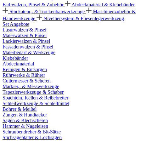
Farbwalzen, Pinsel & Zubehör
Abdeckmaterial & Klebebänder
Stuckateur,- & Trockenbauwerkzeuge
Maschinenzubehör &
Handwerkzeuge
Nivelliersystem & Fliesenlegerwerkzeug
Set Angebote
Lasurwalzen & Pinsel
Malerwalzen & Pinsel
Lackierwalzen & Pinsel
Fassadenwalzen & Pinsel
Malerbedarf & Werkzeuge
Klebebänder
Abdeckmaterial
Reinigen & Entsorgen
Rührwerke & Rührer
Cuttermesser & Scheren
Markier,- & Messwerkzeuge
Tapezierwerkzeuge & Schaber
Spachteln, Kellen & Reibebretter
Schleifwerkzeuge & Schleifmittel
Bohrer & Meißel
Zangen & Handtacker
Sägen & Blechscheren
Hammer & Nageleisen
Schraubendreher & Bit-Sätze
Stichsägeblätter & Lochsägen