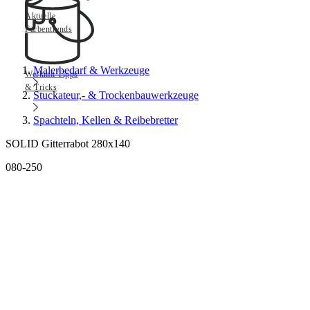
Aktuelle
Farbentrends
Malerbedarf & Werkzeuge
Werkmit Tipps
& Tricks
Stuckateur,- & Trockenbauwerkzeuge
Spachteln, Kellen & Reibebretter
SOLID Gitterrabot 280x140
080-250