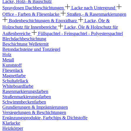
Lacke, Holz- & Bauschutz
Spraydosen
Dachbeschichtungen
Lacke nach Untergrund
Office - Farben & Fliesenlacke
Straßen,- & Rasenmarkierungen
Bodenbeschichtungen & Epoxidharz
Lacke, Öle &
Holzschutz für Innenbereiche
Lacke, Öle & Holzschutz für
Außenbereiche
Füllspachtel - Feinspachtel - Polyesterspachtel
Blechdachbeschichtung
Beschichtung Welleternit
Betondachsteine und Tonziegel
Holz
Metall
Kunststoff
Fliesenlack
Magnetfarbe
Schultafellack
Whiteboardfarbe
Rasenmarkierungsfarben
Straßenmarkierungsfarben
Schwimmbeckenfarben
Grundierungen & Imprägnierungen
Versiegelungen & Beschichtungen
Ergänzungsprodukte, Farbchips & Dichtstoffe
Klarlacke
Heizkörper