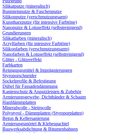
Putzgrund
Silikatputze (mineralisch)
Buntsteinputze & Faschenputze
Silikonputze (verschmutzungsarm)
Kunstharzputze (für intensive Farbtöne)
Nanoputze & Lotuseffekt (selbstreinigend)
Grundierungen
Silikatfarben (mineralisch)
Acrylfarben (für intensive Farbtöne)
Silikonfarben (verschmutzungsarm)
Nanofarben & Lotuseffekt (selbstreinigend)
Glitter - Glitzereffekt
Farbkarten
Reinigungsmittel & Imprägnierungen
Styroporschneider
Sockelprofile & Befestigung
Dübel für Fassadendämmung
Kantenschutz & Anputzleisten & Zubehör
Armierungsgewebe, Dichtbänder & Schaum
Hanfdämmplatten
Mineralwolle - Steinwolle
Polystyrol - Dämmplatten (Styroporplatten)
Beton & Kellersanierung
Armierungsmörtel & Klebespachtel
Bauwerksabdichtung & Bitumenbahnen