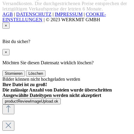
Versandkosten. Die durchgestrichenen Preise entsprechen der
letztgültigen Verkaufspreise der letzten 6 Monate.
AGB
|
DATENSCHUTZ
|
IMPRESSUM
|
COOKIE-
EINSTELLUNGEN
|
© 2023 WERKMIT GMBH
×
Bist du sicher?
×
Möchten Sie diesen Datensatz wirklich löschen?
Stornieren
Löschen
Bilder können nicht hochgeladen werden
Ihre Datei ist zu groß!
Die zulässige Anzahl von Dateien wurde überschritten
Ausgewählte Dateitypen werden nicht akzeptiert
productReviewImageUpload.ok