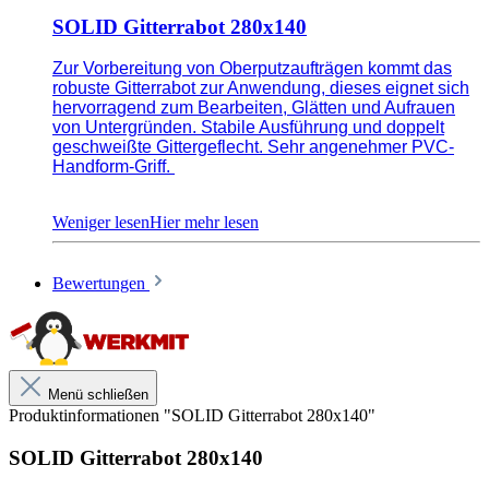
SOLID Gitterrabot 280x140
Zur Vorbereitung von Oberputzaufträgen kommt das
robuste Gitterrabot zur Anwendung, dieses eignet sich
hervorragend zum Bearbeiten, Glätten und Aufrauen
von Untergründen. Stabile Ausführung und doppelt
geschweißte Gittergeflecht. Sehr angenehmer PVC-
Handform-Griff.
Zwei Seiten geschlossen, zwei Seiten offen
Bewertungen
Doppelt geschweißte Gittergeflecht
Angenehmer PVC-Handform-Griff
Menü schließen
Unsere anwendungstechnischen Empfehlungen dienen der
Produktinformationen "SOLID Gitterrabot 280x140"
Unterstützung des Käufers bzw. Verarbeiters.
Sie entbinden nicht davon, unsere Produkte grundsätzlich auf ihre
SOLID Gitterrabot 280x140
Eignung für den vorgesehenen Anwendungszweck in eigener
Verantwortung zu prüfen.