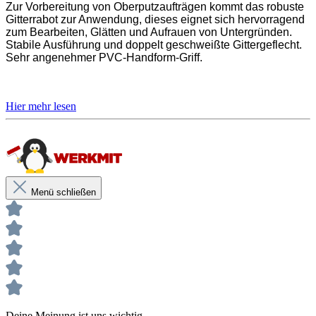
Zur Vorbereitung von Oberputzaufträgen kommt das robuste
Gitterrabot zur Anwendung, dieses eignet sich hervorragend
zum Bearbeiten, Glätten und Aufrauen von Untergründen.
Stabile Ausführung und doppelt geschweißte Gittergeflecht.
Sehr angenehmer PVC-Handform-Griff.
Zwei Seiten geschlossen, zwei Seiten offen
Doppelt geschweißte Gittergeflecht
Angenehmer PVC-Handform-Griff
Menü schließen
Unsere anwendungstechnischen Empfehlungen dienen der Unterstützung
des Käufers bzw. Verarbeiters.
Sie entbinden nicht davon, unsere Produkte grundsätzlich auf ihre Eignung
für den vorgesehenen Anwendungszweck in eigener Verantwortung zu
prüfen.
Deine Meinung ist uns wichtig