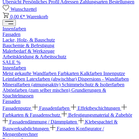
Übersicht
Persönliches Profil
Adressen
Zahlungsarten
Bestellungen
Wunschzettel
0,00 €*
Warenkorb
Innenfarben
Fassaden
Lacke, Holz- & Bauschutz
Bauchemie & Befestigung
Malerbedarf & Werkzeuge
Arbeitskleidung & Arbeitsschutz
SALE %
Innenfarben
Meist gekaufte Wandfarben
Farbkarten
Kalkfarben
Innenputze
Leimfarben
Latexfarben (abwischbar)
Dispersions - Wandfarben
Mineralfarben (atmungsaktiv)
Schimmelschutz & Isolierfarben
Abtönfarben (zum selber mischen)
Grundierungen &
Spachtelmassen
Fassaden
Fassadenputze
Fassadenfarben
Effektbeschichtungen
Farbkarten & Fassadenschutz
Befestigungsmaterial & Zubehör
Fassadendämmung / Dämmplatten
Klebespachtel &
Bauwerksabdichtungen
Fassaden Konfigurator /
Mengenberechner