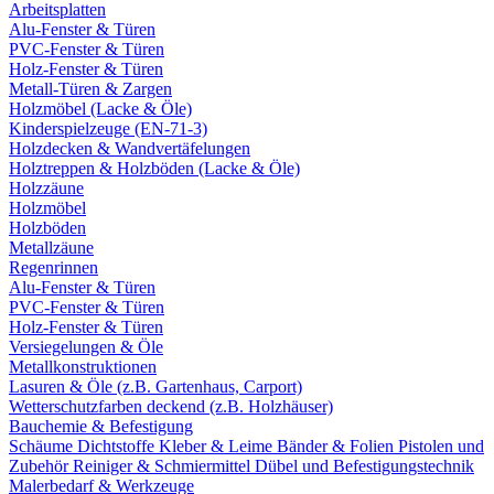
Arbeitsplatten
Alu-Fenster & Türen
PVC-Fenster & Türen
Holz-Fenster & Türen
Metall-Türen & Zargen
Holzmöbel (Lacke & Öle)
Kinderspielzeuge (EN-71-3)
Holzdecken & Wandvertäfelungen
Holztreppen & Holzböden (Lacke & Öle)
Holzzäune
Holzmöbel
Holzböden
Metallzäune
Regenrinnen
Alu-Fenster & Türen
PVC-Fenster & Türen
Holz-Fenster & Türen
Versiegelungen & Öle
Metallkonstruktionen
Lasuren & Öle (z.B. Gartenhaus, Carport)
Wetterschutzfarben deckend (z.B. Holzhäuser)
Bauchemie & Befestigung
Schäume
Dichtstoffe
Kleber & Leime
Bänder & Folien
Pistolen und
Zubehör
Reiniger & Schmiermittel
Dübel und Befestigungstechnik
Malerbedarf & Werkzeuge