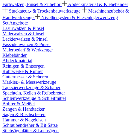
Farbwalzen, Pinsel & Zubehör
Abdeckmaterial & Klebebänder
Stuckateur,- & Trockenbauwerkzeuge
Maschinenzubehör &
Handwerkzeuge
Nivelliersystem & Fliesenlegerwerkzeug
Set Angebote
Lasurwalzen & Pinsel
Malerwalzen & Pinsel
Lackierwalzen & Pinsel
Fassadenwalzen & Pinsel
Malerbedarf & Werkzeuge
Klebebänder
Abdeckmaterial
Reinigen & Entsorgen
Rührwerke & Rührer
Cuttermesser & Scheren
Markier,- & Messwerkzeuge
Tapezierwerkzeuge & Schaber
Spachteln, Kellen & Reibebretter
Schleifwerkzeuge & Schleifmittel
Bohrer & Meißel
Zangen & Handtacker
Sägen & Blechscheren
Hammer & Nageleisen
Schraubendreher & Bit-Sätze
Stichsägeblätter & Lochsägen