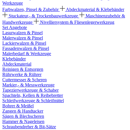
Werkzeuge
Farbwalzen, Pinsel & Zubehör
Abdeckmaterial & Klebebänder
Stuckateur,- & Trockenbauwerkzeuge
Maschinenzubehör &
Handwerkzeuge
Nivelliersystem & Fliesenlegerwerkzeug
Set Angebote
Lasurwalzen & Pinsel
Malerwalzen & Pinsel
Lackierwalzen & Pinsel
Fassadenwalzen & Pinsel
Malerbedarf & Werkzeuge
Klebebänder
Abdeckmaterial
Reinigen & Entsorgen
Rührwerke & Rührer
Cuttermesser & Scheren
Markier,- & Messwerkzeuge
Tapezierwerkzeuge & Schaber
Spachteln, Kellen & Reibebretter
Schleifwerkzeuge & Schleifmittel
Bohrer & Meißel
Zangen & Handtacker
Sägen & Blechscheren
Hammer & Nageleisen
Schraubendreher & Bit-Sätze