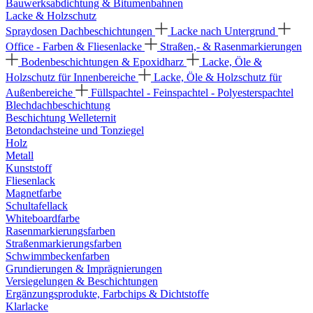
Bauwerksabdichtung & Bitumenbahnen
Lacke & Holzschutz
Spraydosen
Dachbeschichtungen
Lacke nach Untergrund
Office - Farben & Fliesenlacke
Straßen,- & Rasenmarkierungen
Bodenbeschichtungen & Epoxidharz
Lacke, Öle &
Holzschutz für Innenbereiche
Lacke, Öle & Holzschutz für
Außenbereiche
Füllspachtel - Feinspachtel - Polyesterspachtel
Blechdachbeschichtung
Beschichtung Welleternit
Betondachsteine und Tonziegel
Holz
Metall
Kunststoff
Fliesenlack
Magnetfarbe
Schultafellack
Whiteboardfarbe
Rasenmarkierungsfarben
Straßenmarkierungsfarben
Schwimmbeckenfarben
Grundierungen & Imprägnierungen
Versiegelungen & Beschichtungen
Ergänzungsprodukte, Farbchips & Dichtstoffe
Klarlacke