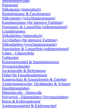
Mengenberechner
Putzgrund
Silikatputze (mineralisch)
Buntsteinputze & Faschenputze
Silikonputze (verschmutzungsarm)
Kunstharzputze (für intensive Farbtöne)
Nanoputze & Lotuseffekt (selbstreinigend)
Grundierungen
Silikatfarben (mineralisch)
Acrylfarben (für intensive Farbtöne)
Silikonfarben (verschmutzungsarm)
Nanofarben & Lotuseffekt (selbstreinigend)
Glitter - Glitzereffekt
Farbkarten
Reinigungsmittel & Imprägnierungen
Styroporschneider
Sockelprofile & Befestigung
Dübel für Fassadendämmung
Kantenschutz & Anputzleisten & Zubehör
Armierungsgewebe, Dichtbänder & Schaum
Hanfdämmplatten
Mineralwolle - Steinwolle
Polystyrol - Dämmplatten (Styroporplatten)
Beton & Kellersanierung
Armierungsmörtel & Klebespachtel