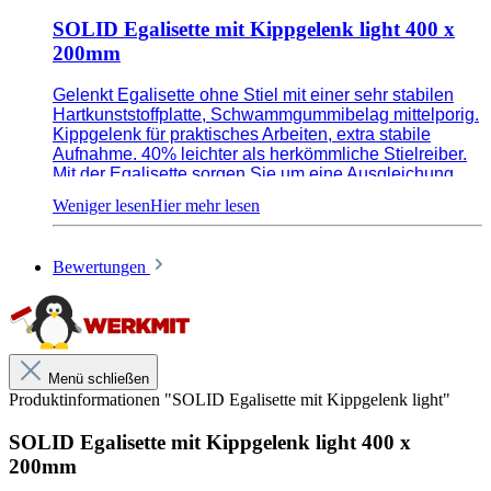
SOLID Egalisette mit Kippgelenk light 400 x
200mm
Gelenkt Egalisette ohne Stiel mit einer sehr stabilen
Hartkunststoffplatte, Schwammgummibelag mittelporig.
Kippgelenk für praktisches Arbeiten, extra stabile
Aufnahme. 40% leichter als herkömmliche Stielreiber.
Mit der Egalisette sorgen Sie um eine Ausgleichung
des Wandniveaus. Durch den Stiel erhälen Sie einen
größeren zeitsparenden Aktionsradius beim Glätten.
Bewertungen
Zum Ausgleichen des Wandniveaus
40% leichter als Alu - Reibbretter
Kompatibel mit SOLID Teleskopstielen
Menü schließen
Produktinformationen "SOLID Egalisette mit Kippgelenk light"
Schwammgummibelag mittelporig
SOLID Egalisette mit Kippgelenk light 400 x
Stabile Hartkunststoffplatte
200mm