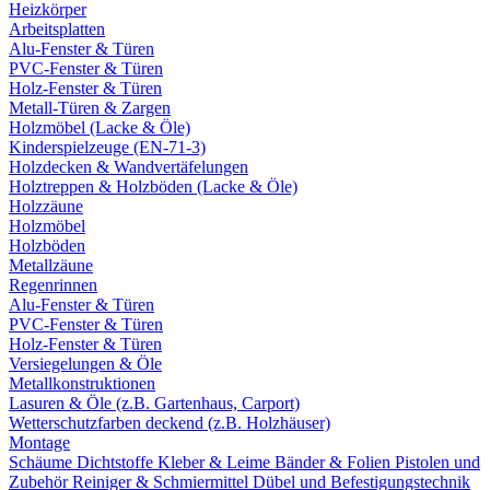
Heizkörper
Arbeitsplatten
Alu-Fenster & Türen
PVC-Fenster & Türen
Holz-Fenster & Türen
Metall-Türen & Zargen
Holzmöbel (Lacke & Öle)
Kinderspielzeuge (EN-71-3)
Holzdecken & Wandvertäfelungen
Holztreppen & Holzböden (Lacke & Öle)
Holzzäune
Holzmöbel
Holzböden
Metallzäune
Regenrinnen
Alu-Fenster & Türen
PVC-Fenster & Türen
Holz-Fenster & Türen
Versiegelungen & Öle
Metallkonstruktionen
Lasuren & Öle (z.B. Gartenhaus, Carport)
Wetterschutzfarben deckend (z.B. Holzhäuser)
Montage
Schäume
Dichtstoffe
Kleber & Leime
Bänder & Folien
Pistolen und
Zubehör
Reiniger & Schmiermittel
Dübel und Befestigungstechnik