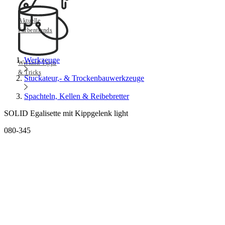
Aktuelle
Farbentrends
Werkzeuge
Werkmit Tipps
& Tricks
Stuckateur,- & Trockenbauwerkzeuge
Spachteln, Kellen & Reibebretter
SOLID Egalisette mit Kippgelenk light
080-345