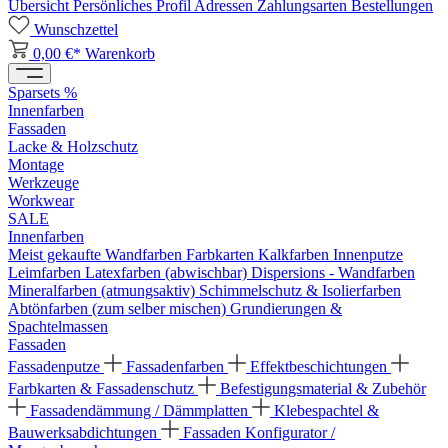
Übersicht
Persönliches Profil
Adressen
Zahlungsarten
Bestellungen
Wunschzettel
0,00 €*
Warenkorb
Sparsets %
Innenfarben
Fassaden
Lacke & Holzschutz
Montage
Werkzeuge
Workwear
SALE
Innenfarben
Meist gekaufte Wandfarben
Farbkarten
Kalkfarben
Innenputze
Leimfarben
Latexfarben (abwischbar)
Dispersions - Wandfarben
Mineralfarben (atmungsaktiv)
Schimmelschutz & Isolierfarben
Abtönfarben (zum selber mischen)
Grundierungen &
Spachtelmassen
Fassaden
Fassadenputze
Fassadenfarben
Effektbeschichtungen
Farbkarten & Fassadenschutz
Befestigungsmaterial & Zubehör
Fassadendämmung / Dämmplatten
Klebespachtel &
Bauwerksabdichtungen
Fassaden Konfigurator /