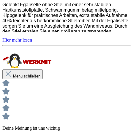
Gelenkt Egalisette ohne Stiel mit einer sehr stabilen
Hartkunststoffplatte, Schwammgummibelag mittelporig.
Unsere anwendungstechnischen Empfehlungen dienen der
Unterstützung des Käufers bzw. Verarbeiters.
Kippgelenk für praktisches Arbeiten, extra stabile Aufnahme.
Sie entbinden nicht davon, unsere Produkte grundsätzlich auf ihre
40% leichter als herkömmliche Stielreiber. Mit der Egalisette
Eignung für den vorgesehenen Anwendungszweck in eigener
sorgen Sie um eine Ausgleichung des Wandniveaus. Durch
Verantwortung zu prüfen.
den Stiel erhälen Sie einen größeren zeitsparenden
Aktionsradius beim Glätten.
Zum Ausgleichen des Wandniveaus
40% leichter als Alu - Reibbretter
Menü schließen
Kompatibel mit SOLID Teleskopstielen
Schwammgummibelag mittelporig
Stabile Hartkunststoffplatte
Unsere anwendungstechnischen Empfehlungen dienen der Unterstützung
des Käufers bzw. Verarbeiters.
Deine Meinung ist uns wichtig
Sie entbinden nicht davon, unsere Produkte grundsätzlich auf ihre Eignung