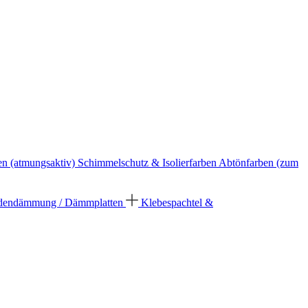
en (atmungsaktiv)
Schimmelschutz & Isolierfarben
Abtönfarben (zum
dendämmung / Dämmplatten
Klebespachtel &