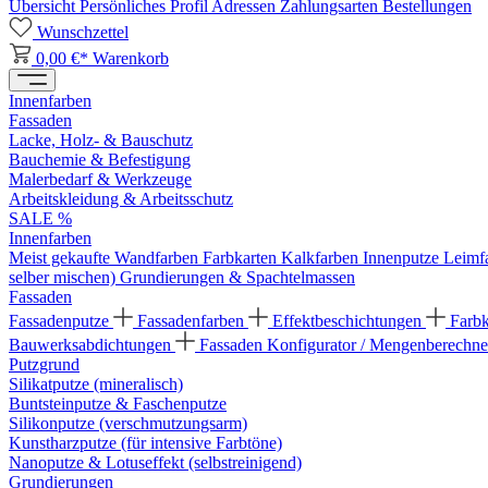
Übersicht
Persönliches Profil
Adressen
Zahlungsarten
Bestellungen
Wunschzettel
0,00 €*
Warenkorb
Innenfarben
Fassaden
Lacke, Holz- & Bauschutz
Bauchemie & Befestigung
Malerbedarf & Werkzeuge
Arbeitskleidung & Arbeitsschutz
SALE %
Innenfarben
Meist gekaufte Wandfarben
Farbkarten
Kalkfarben
Innenputze
Leimf
selber mischen)
Grundierungen & Spachtelmassen
Fassaden
Fassadenputze
Fassadenfarben
Effektbeschichtungen
Farb
Bauwerksabdichtungen
Fassaden Konfigurator / Mengenberechne
Putzgrund
Silikatputze (mineralisch)
Buntsteinputze & Faschenputze
Silikonputze (verschmutzungsarm)
Kunstharzputze (für intensive Farbtöne)
Nanoputze & Lotuseffekt (selbstreinigend)
Grundierungen