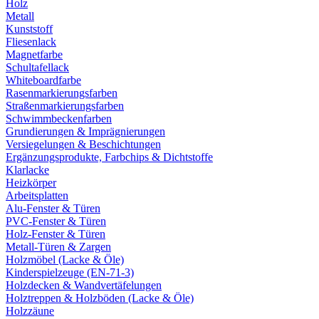
Holz
Metall
Kunststoff
Fliesenlack
Magnetfarbe
Schultafellack
Whiteboardfarbe
Rasenmarkierungsfarben
Straßenmarkierungsfarben
Schwimmbeckenfarben
Grundierungen & Imprägnierungen
Versiegelungen & Beschichtungen
Ergänzungsprodukte, Farbchips & Dichtstoffe
Klarlacke
Heizkörper
Arbeitsplatten
Alu-Fenster & Türen
PVC-Fenster & Türen
Holz-Fenster & Türen
Metall-Türen & Zargen
Holzmöbel (Lacke & Öle)
Kinderspielzeuge (EN-71-3)
Holzdecken & Wandvertäfelungen
Holztreppen & Holzböden (Lacke & Öle)
Holzzäune