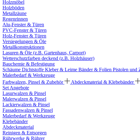
Holzmöbel
Holzböden
Metallzäune
Regenrinnen
Alu-Fenster & Türen
PVC-Fenster & Türen
Holz-Fenster & Türen
Versiegelungen & Öle
Metallkonstruktionen
Lasuren & Öle (z.B. Gartenhaus, Carport)
Wetterschutzfarben deckend (z.B. Holzhäuser)
Bauchemie & Befestigung
Schäume
Dichtstoffe
Kleber & Leime
Bänder & Folien
Pistolen und
Malerbedarf & Werkzeuge
Farbwalzen, Pinsel & Zubehör
Abdeckmaterial & Klebebänder
Set Angebote
Lasurwalzen & Pinsel
Malerwalzen & Pinsel
Lackierwalzen & Pinsel
Fassadenwalzen & Pinsel
Malerbedarf & Werkzeuge
Klebebänder
Abdeckmaterial
Reinigen & Entsorgen
Rührwerke & Rührer