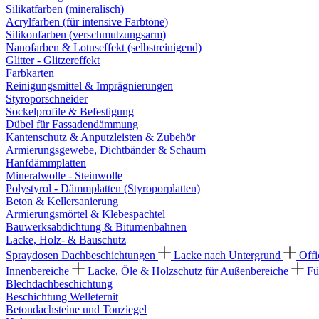
Silikatfarben (mineralisch)
Acrylfarben (für intensive Farbtöne)
Silikonfarben (verschmutzungsarm)
Nanofarben & Lotuseffekt (selbstreinigend)
Glitter - Glitzereffekt
Farbkarten
Reinigungsmittel & Imprägnierungen
Styroporschneider
Sockelprofile & Befestigung
Dübel für Fassadendämmung
Kantenschutz & Anputzleisten & Zubehör
Armierungsgewebe, Dichtbänder & Schaum
Hanfdämmplatten
Mineralwolle - Steinwolle
Polystyrol - Dämmplatten (Styroporplatten)
Beton & Kellersanierung
Armierungsmörtel & Klebespachtel
Bauwerksabdichtung & Bitumenbahnen
Lacke, Holz- & Bauschutz
Spraydosen
Dachbeschichtungen
Lacke nach Untergrund
Offi
Innenbereiche
Lacke, Öle & Holzschutz für Außenbereiche
Fü
Blechdachbeschichtung
Beschichtung Welleternit
Betondachsteine und Tonziegel