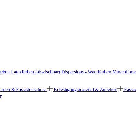
arben
Latexfarben (abwischbar)
Dispersions - Wandfarben
Mineralfarb
karten & Fassadenschutz
Befestigungsmaterial & Zubehör
Fassa
r