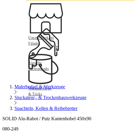
Unsere Werkmit
Filialen
Aktuelle
Farbentrends
Malerbedarf & Werkzeuge
Werkmit Tipps
& Tricks
Stuckateur,- & Trockenbauwerkzeuge
Spachteln, Kellen & Reibebretter
SOLID Alu-Rabot / Putz Kantenhobel 450x90
080-249