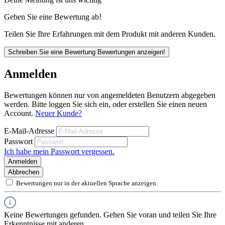
Geben Sie eine Bewertung ab!
Teilen Sie Ihre Erfahrungen mit dem Produkt mit anderen Kunden.
Unsere anwendungstechnischen Empfehlungen dienen der Unterstützung
des Käufers bzw. Verarbeiters.
Schreiben Sie eine Bewertung
Bewertungen anzeigen!
Sie entbinden nicht davon, unsere Produkte grundsätzlich auf ihre Eignung
für den vorgesehenen Anwendungszweck in eigener Verantwortung zu
prüfen.
Anmelden
Bewertungen können nur von angemeldeten Benutzern abgegeben
werden. Bitte loggen Sie sich ein, oder erstellen Sie einen neuen
Account.
Neuer Kunde?
E-Mail-Adresse
Passwort
Ich habe mein Passwort vergessen.
Anmelden
Abbrechen
Bewertungen nur in der aktuellen Sprache anzeigen.
Keine Bewertungen gefunden. Gehen Sie voran und teilen Sie Ihre
Erkenntnisse mit anderen.