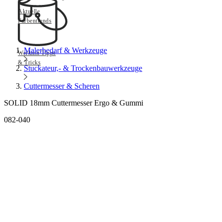
Aktuelle
Farbentrends
Malerbedarf & Werkzeuge
Werkmit Tipps
& Tricks
Stuckateur,- & Trockenbauwerkzeuge
Cuttermesser & Scheren
SOLID 18mm Cuttermesser Ergo & Gummi
082-040