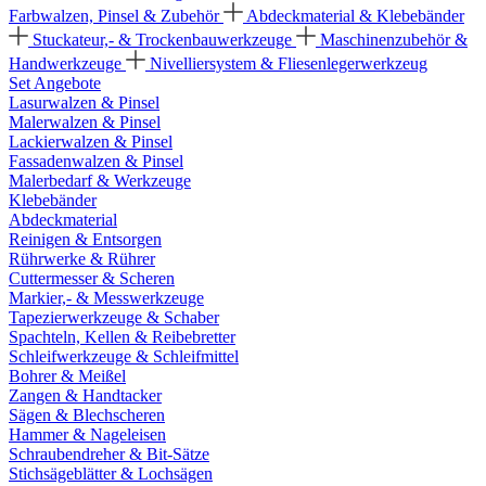
Farbwalzen, Pinsel & Zubehör
Abdeckmaterial & Klebebänder
Stuckateur,- & Trockenbauwerkzeuge
Maschinenzubehör &
Handwerkzeuge
Nivelliersystem & Fliesenlegerwerkzeug
Set Angebote
Lasurwalzen & Pinsel
Malerwalzen & Pinsel
Lackierwalzen & Pinsel
Fassadenwalzen & Pinsel
Malerbedarf & Werkzeuge
Klebebänder
Abdeckmaterial
Reinigen & Entsorgen
Rührwerke & Rührer
Cuttermesser & Scheren
Markier,- & Messwerkzeuge
Tapezierwerkzeuge & Schaber
Spachteln, Kellen & Reibebretter
Schleifwerkzeuge & Schleifmittel
Bohrer & Meißel
Zangen & Handtacker
Sägen & Blechscheren
Hammer & Nageleisen
Schraubendreher & Bit-Sätze
Stichsägeblätter & Lochsägen