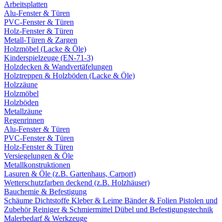
Arbeitsplatten
Alu-Fenster & Türen
PVC-Fenster & Türen
Holz-Fenster & Türen
Metall-Türen & Zargen
Holzmöbel (Lacke & Öle)
Kinderspielzeuge (EN-71-3)
Holzdecken & Wandvertäfelungen
Holztreppen & Holzböden (Lacke & Öle)
Holzzäune
Holzmöbel
Holzböden
Metallzäune
Regenrinnen
Alu-Fenster & Türen
PVC-Fenster & Türen
Holz-Fenster & Türen
Versiegelungen & Öle
Metallkonstruktionen
Lasuren & Öle (z.B. Gartenhaus, Carport)
Wetterschutzfarben deckend (z.B. Holzhäuser)
Bauchemie & Befestigung
Schäume
Dichtstoffe
Kleber & Leime
Bänder & Folien
Pistolen und
Zubehör
Reiniger & Schmiermittel
Dübel und Befestigungstechnik
Malerbedarf & Werkzeuge