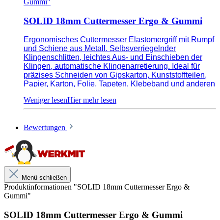
Gummi"
SOLID 18mm Cuttermesser Ergo & Gummi
Ergonomisches Cuttermesser Elastomergriff mit Rumpf
und Schiene aus Metall. Selbsverriegelnder
Klingenschlitten, leichtes Aus- und Einschieben der
Klingen, automatische Klingenarretierung. Ideal für
präzises Schneiden von Gipskarton, Kunststoffteilen,
Papier, Karton, Folie, Tapeten, Klebeband und anderen
dünnen Materialien. Durch die neueste Schleiftechnik
sowie optimale Klingengeometrie sind BlackTiger
Klingen doppelt so haltbar wie herkömmliche Klingen.
Bewertungen
Ergonomisches Cuttermesser mit Elastomergriff
Leichtes Aus- und Einschieben der Klingen
Menü schließen
Klingenführung aus rostfreiem Stahl
Produktinformationen "SOLID 18mm Cuttermesser Ergo &
Gummi"
Selbsverriegelnder Klingenschlitten
Extrem scharfe Black Tiger Klinge
SOLID 18mm Cuttermesser Ergo & Gummi