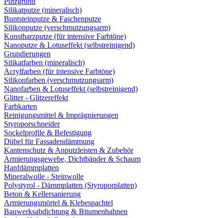
Putzgrund
Silikatputze (mineralisch)
Buntsteinputze & Faschenputze
Silikonputze (verschmutzungsarm)
Kunstharzputze (für intensive Farbtöne)
Nanoputze & Lotuseffekt (selbstreinigend)
Grundierungen
Silikatfarben (mineralisch)
Acrylfarben (für intensive Farbtöne)
Silikonfarben (verschmutzungsarm)
Nanofarben & Lotuseffekt (selbstreinigend)
Glitter - Glitzereffekt
Farbkarten
Reinigungsmittel & Imprägnierungen
Styroporschneider
Sockelprofile & Befestigung
Dübel für Fassadendämmung
Kantenschutz & Anputzleisten & Zubehör
Armierungsgewebe, Dichtbänder & Schaum
Hanfdämmplatten
Mineralwolle - Steinwolle
Polystyrol - Dämmplatten (Styroporplatten)
Beton & Kellersanierung
Armierungsmörtel & Klebespachtel
Bauwerksabdichtung & Bitumenbahnen