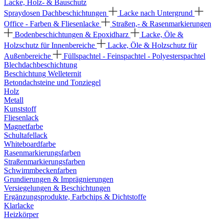
Lacke, Holz- & Bauschutz
Spraydosen
Dachbeschichtungen
Lacke nach Untergrund
Office - Farben & Fliesenlacke
Straßen,- & Rasenmarkierungen
Bodenbeschichtungen & Epoxidharz
Lacke, Öle &
Holzschutz für Innenbereiche
Lacke, Öle & Holzschutz für
Außenbereiche
Füllspachtel - Feinspachtel - Polyesterspachtel
Blechdachbeschichtung
Beschichtung Welleternit
Betondachsteine und Tonziegel
Holz
Metall
Kunststoff
Fliesenlack
Magnetfarbe
Schultafellack
Whiteboardfarbe
Rasenmarkierungsfarben
Straßenmarkierungsfarben
Schwimmbeckenfarben
Grundierungen & Imprägnierungen
Versiegelungen & Beschichtungen
Ergänzungsprodukte, Farbchips & Dichtstoffe
Klarlacke
Heizkörper