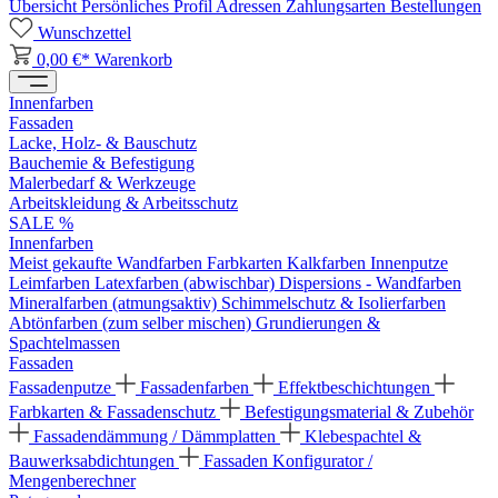
Übersicht
Persönliches Profil
Adressen
Zahlungsarten
Bestellungen
Wunschzettel
0,00 €*
Warenkorb
Innenfarben
Fassaden
Lacke, Holz- & Bauschutz
Bauchemie & Befestigung
Malerbedarf & Werkzeuge
Arbeitskleidung & Arbeitsschutz
SALE %
Innenfarben
Meist gekaufte Wandfarben
Farbkarten
Kalkfarben
Innenputze
Leimfarben
Latexfarben (abwischbar)
Dispersions - Wandfarben
Mineralfarben (atmungsaktiv)
Schimmelschutz & Isolierfarben
Abtönfarben (zum selber mischen)
Grundierungen &
Spachtelmassen
Fassaden
Fassadenputze
Fassadenfarben
Effektbeschichtungen
Farbkarten & Fassadenschutz
Befestigungsmaterial & Zubehör
Fassadendämmung / Dämmplatten
Klebespachtel &
Bauwerksabdichtungen
Fassaden Konfigurator /
Mengenberechner