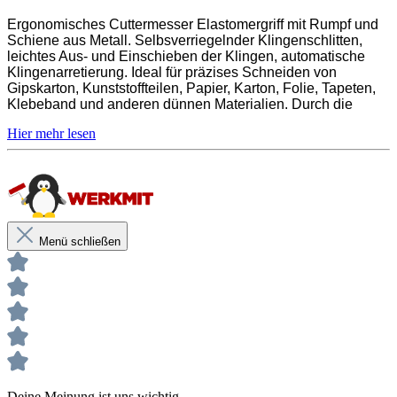
Rumpf und Schiene aus Metall
Ergonomisches Cuttermesser Elastomergriff mit Rumpf und
Schiene aus Metall. Selbsverriegelnder Klingenschlitten,
Klingenbreite 18mm
leichtes Aus- und Einschieben der Klingen, automatische
Klingenarretierung. Ideal für präzises Schneiden von
Gipskarton, Kunststoffteilen, Papier, Karton, Folie, Tapeten,
Klebeband und anderen dünnen Materialien. Durch die
Unsere anwendungstechnischen Empfehlungen dienen der
neueste Schleiftechnik sowie optimale Klingengeometrie
Unterstützung des Käufers bzw. Verarbeiters.
sind BlackTiger Klingen doppelt so haltbar wie
Sie entbinden nicht davon, unsere Produkte grundsätzlich auf ihre
herkömmliche Klingen.
Eignung für den vorgesehenen Anwendungszweck in eigener
Verantwortung zu prüfen.
Ergonomisches Cuttermesser mit Elastomergriff
Menü schließen
Leichtes Aus- und Einschieben der Klingen
Klingenführung aus rostfreiem Stahl
Selbsverriegelnder Klingenschlitten
Extrem scharfe Black Tiger Klinge
Rumpf und Schiene aus Metall
Klingenbreite 18mm
Deine Meinung ist uns wichtig