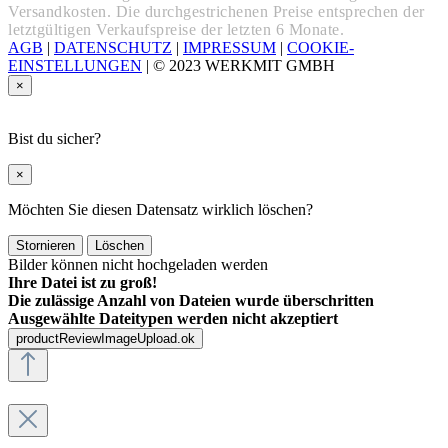
Versandkosten. Die durchgestrichenen Preise entsprechen der
letztgültigen Verkaufspreise der letzten 6 Monate.
AGB
|
DATENSCHUTZ
|
IMPRESSUM
|
COOKIE-
EINSTELLUNGEN
|
© 2023 WERKMIT GMBH
×
Bist du sicher?
×
Möchten Sie diesen Datensatz wirklich löschen?
Stornieren
Löschen
Bilder können nicht hochgeladen werden
Ihre Datei ist zu groß!
Die zulässige Anzahl von Dateien wurde überschritten
Ausgewählte Dateitypen werden nicht akzeptiert
productReviewImageUpload.ok