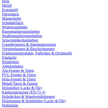
Holz
Metall
Kunststoff
Fliesenlack
Magnetfarbe
Schultafellack
Whiteboardfarbe
Rasenmarkierungsfarben
Straßenmarkierungsfarben
Schwimmbeckenfarben
Grundierungen & Imprägnierungen
Versiegelungen & Beschichtungen
Ergänzungsprodukte, Farbchips & Dichtstoffe
Klarlacke
Heizkörper
Arbeitsplatten
Alu-Fenster & Türen
PVC-Fenster & Türen
Holz-Fenster & Türen
Metall-Türen & Zargen
Holzmöbel (Lacke & Öle)
Kinderspielzeuge (EN-71-3)
Holzdecken & Wandvertäfelungen
Holztreppen & Holzböden (Lacke & Öle)
Holzzäune