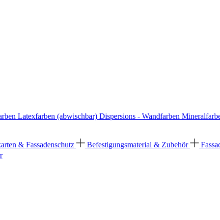
arben
Latexfarben (abwischbar)
Dispersions - Wandfarben
Mineralfarb
karten & Fassadenschutz
Befestigungsmaterial & Zubehör
Fassa
r