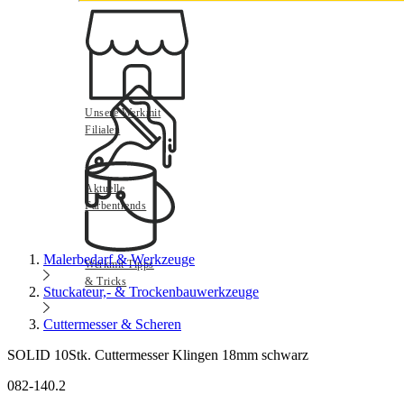
Unsere Werkmit
Filialen
Aktuelle
Farbentrends
Malerbedarf & Werkzeuge
Werkmit Tipps
& Tricks
Stuckateur,- & Trockenbauwerkzeuge
Cuttermesser & Scheren
SOLID 10Stk. Cuttermesser Klingen 18mm schwarz
082-140.2