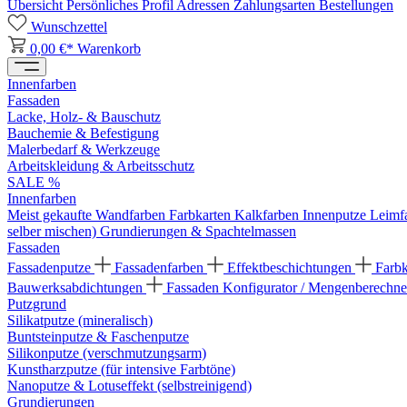
Übersicht
Persönliches Profil
Adressen
Zahlungsarten
Bestellungen
Wunschzettel
0,00 €*
Warenkorb
Innenfarben
Fassaden
Lacke, Holz- & Bauschutz
Bauchemie & Befestigung
Malerbedarf & Werkzeuge
Arbeitskleidung & Arbeitsschutz
SALE %
Innenfarben
Meist gekaufte Wandfarben
Farbkarten
Kalkfarben
Innenputze
Leimf
selber mischen)
Grundierungen & Spachtelmassen
Fassaden
Fassadenputze
Fassadenfarben
Effektbeschichtungen
Farb
Bauwerksabdichtungen
Fassaden Konfigurator / Mengenberechne
Putzgrund
Silikatputze (mineralisch)
Buntsteinputze & Faschenputze
Silikonputze (verschmutzungsarm)
Kunstharzputze (für intensive Farbtöne)
Nanoputze & Lotuseffekt (selbstreinigend)
Grundierungen