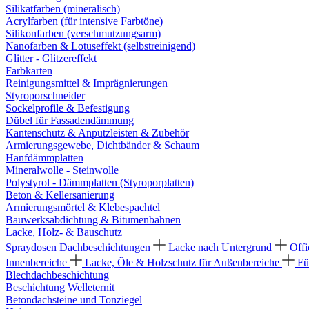
Silikatfarben (mineralisch)
Acrylfarben (für intensive Farbtöne)
Silikonfarben (verschmutzungsarm)
Nanofarben & Lotuseffekt (selbstreinigend)
Glitter - Glitzereffekt
Farbkarten
Reinigungsmittel & Imprägnierungen
Styroporschneider
Sockelprofile & Befestigung
Dübel für Fassadendämmung
Kantenschutz & Anputzleisten & Zubehör
Armierungsgewebe, Dichtbänder & Schaum
Hanfdämmplatten
Mineralwolle - Steinwolle
Polystyrol - Dämmplatten (Styroporplatten)
Beton & Kellersanierung
Armierungsmörtel & Klebespachtel
Bauwerksabdichtung & Bitumenbahnen
Lacke, Holz- & Bauschutz
Spraydosen
Dachbeschichtungen
Lacke nach Untergrund
Offi
Innenbereiche
Lacke, Öle & Holzschutz für Außenbereiche
Fü
Blechdachbeschichtung
Beschichtung Welleternit
Betondachsteine und Tonziegel