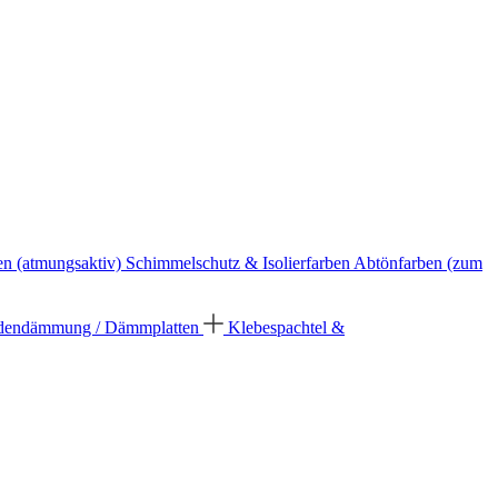
en (atmungsaktiv)
Schimmelschutz & Isolierfarben
Abtönfarben (zum
dendämmung / Dämmplatten
Klebespachtel &