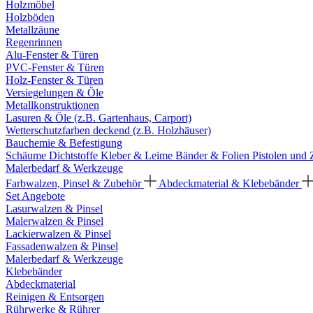
Holzmöbel
Holzböden
Metallzäune
Regenrinnen
Alu-Fenster & Türen
PVC-Fenster & Türen
Holz-Fenster & Türen
Versiegelungen & Öle
Metallkonstruktionen
Lasuren & Öle (z.B. Gartenhaus, Carport)
Wetterschutzfarben deckend (z.B. Holzhäuser)
Bauchemie & Befestigung
Schäume
Dichtstoffe
Kleber & Leime
Bänder & Folien
Pistolen und
Malerbedarf & Werkzeuge
Farbwalzen, Pinsel & Zubehör
Abdeckmaterial & Klebebänder
Set Angebote
Lasurwalzen & Pinsel
Malerwalzen & Pinsel
Lackierwalzen & Pinsel
Fassadenwalzen & Pinsel
Malerbedarf & Werkzeuge
Klebebänder
Abdeckmaterial
Reinigen & Entsorgen
Rührwerke & Rührer