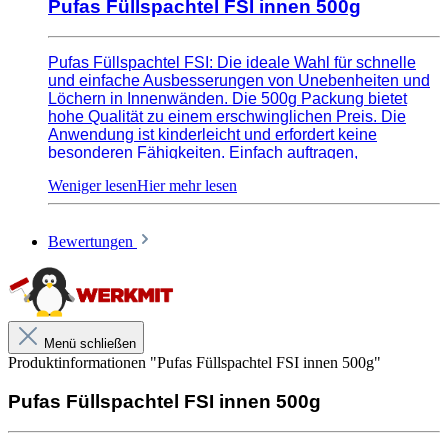
Pufas Füllspachtel FSI innen 500g
Pufas Füllspachtel FSI: Die ideale Wahl für schnelle
und einfache Ausbesserungen von Unebenheiten und
Löchern in Innenwänden. Die 500g Packung bietet
hohe Qualität zu einem erschwinglichen Preis. Die
Anwendung ist kinderleicht und erfordert keine
besonderen Fähigkeiten. Einfach auftragen,
glattstreichen und trocknen lassen. Die Füllspachtel
haftet auf fast allen Untergründen und ist nach der
Trocknung problemlos überstreichbar. Ideal für
Heimwerker und Handwerker mit schneller
Bewertungen
Trocknungszeit und einfacher Anwendung. Erledige
kleine Reparaturen in kürzester Zeit und bringe deine
Innenwände wieder zum Strahlen.
Menü schließen
Produktinformationen "Pufas Füllspachtel FSI innen 500g"
Hinweise und Informationen zur Anwendung, der Lagerung, dem
Pufas Füllspachtel FSI innen 500g
Transport und der Entsorgung unserer Artikel beachte bitte das technische
Datenblatt. Verbrauchswerte sind Richtwerte. Mengenrechner dient zur
unverbindlichen Orientierung. Alle Empfehlungen dienen zur Unterstützung. Sie