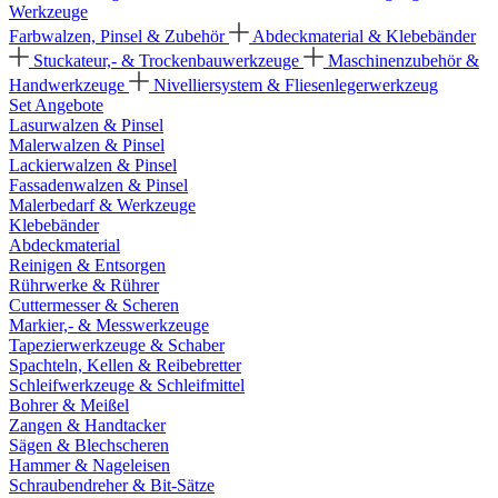
Werkzeuge
Farbwalzen, Pinsel & Zubehör
Abdeckmaterial & Klebebänder
Stuckateur,- & Trockenbauwerkzeuge
Maschinenzubehör &
Handwerkzeuge
Nivelliersystem & Fliesenlegerwerkzeug
Set Angebote
Lasurwalzen & Pinsel
Malerwalzen & Pinsel
Lackierwalzen & Pinsel
Fassadenwalzen & Pinsel
Malerbedarf & Werkzeuge
Klebebänder
Abdeckmaterial
Reinigen & Entsorgen
Rührwerke & Rührer
Cuttermesser & Scheren
Markier,- & Messwerkzeuge
Tapezierwerkzeuge & Schaber
Spachteln, Kellen & Reibebretter
Schleifwerkzeuge & Schleifmittel
Bohrer & Meißel
Zangen & Handtacker
Sägen & Blechscheren
Hammer & Nageleisen
Schraubendreher & Bit-Sätze