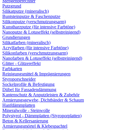
Mengenberechner
Putzgrund
Silikatputze (mineralisch)
Buntsteinputze & Faschenputze
Silikonputze (verschmutzungsarm)
Kunstharzputze (für intensive Farbtöne)
Nanoputze & Lotuseffekt (selbstreinigend)
Grundierungen
Silikatfarben (mineralisch)
Acrylfarben (für intensive Farbtöne)
Silikonfarben (verschmutzungsarm)
Nanofarben & Lotuseffekt (selbstreinigend)
Glitter - Glitzereffekt
Farbkarten
Reinigungsmittel & Imprägnierungen
Styroporschneider
Sockelprofile & Befestigung
Dübel für Fassadendämmung
Kantenschutz & Anputzleisten & Zubehör
Armierungsgewebe, Dichtbänder & Schaum
Hanfdämmplatten
Mineralwolle - Steinwolle
Polystyrol - Dämmplatten (Styroporplatten)
Beton & Kellersanierung
Armierungsmörtel & Klebespachtel