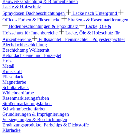
Bauwerksabdichtung & Bitumenbahnen
Lacke & Holzschutz
Spraydosen
Dachbeschichtungen
Lacke nach Untergrund
Office - Farben & Fliesenlacke
Straßen,- & Rasenmarkierungen
Bodenbeschichtungen & Epoxidharz
Lacke, Öle &
Holzschutz für Innenbereiche
Lacke, Öle & Holzschutz für
Außenbereiche
Füllspachtel - Feinspachtel - Polyesterspachtel
Blechdachbeschichtung
Beschichtung Welleternit
Betondachsteine und Tonziegel
Holz
Metall
Kunststoff
Fliesenlack
Magnetfarbe
Schultafellack
Whiteboardfarbe
Rasenmarkierungsfarben
Straßenmarkierungsfarben
Schwimmbeckenfarben
Grundierungen & Imprägnierungen
Versiegelungen & Beschichtungen
Ergänzungsprodukte, Farbchips & Dichtstoffe
Klarlacke