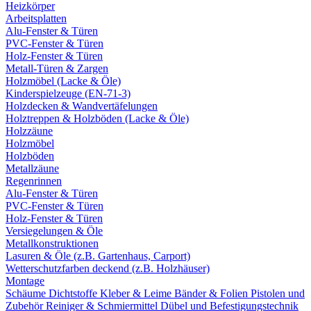
Heizkörper
Arbeitsplatten
Alu-Fenster & Türen
PVC-Fenster & Türen
Holz-Fenster & Türen
Metall-Türen & Zargen
Holzmöbel (Lacke & Öle)
Kinderspielzeuge (EN-71-3)
Holzdecken & Wandvertäfelungen
Holztreppen & Holzböden (Lacke & Öle)
Holzzäune
Holzmöbel
Holzböden
Metallzäune
Regenrinnen
Alu-Fenster & Türen
PVC-Fenster & Türen
Holz-Fenster & Türen
Versiegelungen & Öle
Metallkonstruktionen
Lasuren & Öle (z.B. Gartenhaus, Carport)
Wetterschutzfarben deckend (z.B. Holzhäuser)
Montage
Schäume
Dichtstoffe
Kleber & Leime
Bänder & Folien
Pistolen und
Zubehör
Reiniger & Schmiermittel
Dübel und Befestigungstechnik