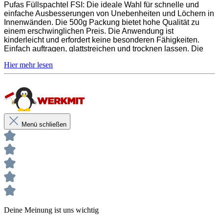
Pufas Füllspachtel FSI: Die ideale Wahl für schnelle und
entbinden nicht davon, die Produkte grundsätzlich auf Eignung in eigener
einfache Ausbesserungen von Unebenheiten und Löchern in
Verantwortung zu prüfen.
Innenwänden. Die 500g Packung bietet hohe Qualität zu
einem erschwinglichen Preis. Die Anwendung ist
kinderleicht und erfordert keine besonderen Fähigkeiten.
Einfach auftragen, glattstreichen und trocknen lassen. Die
Füllspachtel haftet auf fast allen Untergründen und ist nach
der Trocknung problemlos überstreichbar. Ideal für
Heimwerker und Handwerker mit schneller Trocknungszeit
und einfacher Anwendung. Erledige kleine Reparaturen in
kürzester Zeit und bringe deine Innenwände wieder zum
Strahlen.
Menü schließen
Hinweise und Informationen zur Anwendung, der Lagerung, dem Transport
und der Entsorgung unserer Artikel beachte bitte das technische Datenblatt.
Verbrauchswerte sind Richtwerte. Mengenrechner dient zur unverbindlichen
Orientierung. Alle Empfehlungen dienen zur Unterstützung. Sie entbinden nicht davon, die
Produkte grundsätzlich auf Eignung in eigener Verantwortung zu prüfen.
Deine Meinung ist uns wichtig