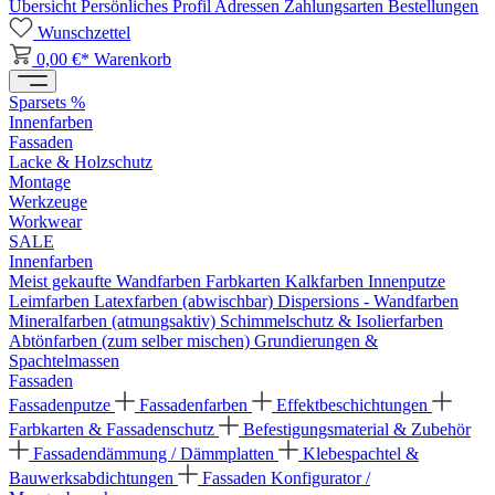
Übersicht
Persönliches Profil
Adressen
Zahlungsarten
Bestellungen
Wunschzettel
0,00 €*
Warenkorb
Sparsets %
Innenfarben
Fassaden
Lacke & Holzschutz
Montage
Werkzeuge
Workwear
SALE
Innenfarben
Meist gekaufte Wandfarben
Farbkarten
Kalkfarben
Innenputze
Leimfarben
Latexfarben (abwischbar)
Dispersions - Wandfarben
Mineralfarben (atmungsaktiv)
Schimmelschutz & Isolierfarben
Abtönfarben (zum selber mischen)
Grundierungen &
Spachtelmassen
Fassaden
Fassadenputze
Fassadenfarben
Effektbeschichtungen
Farbkarten & Fassadenschutz
Befestigungsmaterial & Zubehör
Fassadendämmung / Dämmplatten
Klebespachtel &
Bauwerksabdichtungen
Fassaden Konfigurator /