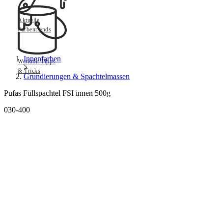
Aktuelle
Farbentrends
Innenfarben
Werkmit Tipps
& Tricks
Grundierungen & Spachtelmassen
Pufas Füllspachtel FSI innen 500g
030-400