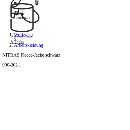
Aktuelle
Farbentrends
Workwear
Werkmit Tipps
& Tricks
Arbeitskleidung
NITRAS Fleece-Jacke schwarz
090-202.1