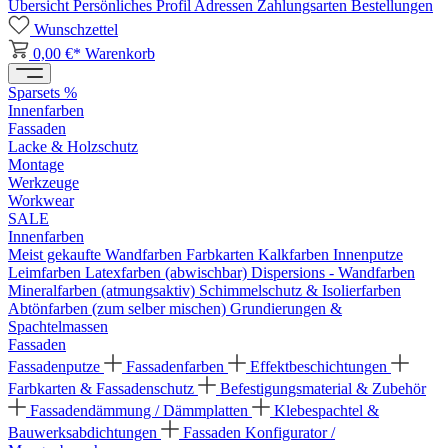
Übersicht
Persönliches Profil
Adressen
Zahlungsarten
Bestellungen
Wunschzettel
0,00 €*
Warenkorb
Sparsets %
Innenfarben
Fassaden
Lacke & Holzschutz
Montage
Werkzeuge
Workwear
SALE
Innenfarben
Meist gekaufte Wandfarben
Farbkarten
Kalkfarben
Innenputze
Leimfarben
Latexfarben (abwischbar)
Dispersions - Wandfarben
Mineralfarben (atmungsaktiv)
Schimmelschutz & Isolierfarben
Abtönfarben (zum selber mischen)
Grundierungen &
Spachtelmassen
Fassaden
Fassadenputze
Fassadenfarben
Effektbeschichtungen
Farbkarten & Fassadenschutz
Befestigungsmaterial & Zubehör
Fassadendämmung / Dämmplatten
Klebespachtel &
Bauwerksabdichtungen
Fassaden Konfigurator /