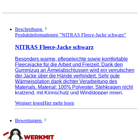
Beschreibung
Produktinformationen "NITRAS Fleece-Jacke schwarz"
NITRAS Fleece-Jacke schwarz
Besonders warme, pflegeleichte sowie komfortable
Fleecejacke für die Arbeit und Freizeit. Dank den
Gummizug an Ärmelabschlussen wird ein verrutschen
der Jacke über die Hände verhindert. Sehr gute
Wärmeisolation dank dichter Verarbeitung des
Materials. Material: 100% Polyester. Stehkragen nicht
kratzend, mit Kinnschutz und Windstopper innen.
Dieses kuschelige Material sorgt für Wärme und Schutz
bei kühleren Tagen. Zudem ist sie atmungsaktiv und
sorgt für optimalen Luftaustausch.
Bewertungen
Antipilling Ausrüstung auch nach mehreren