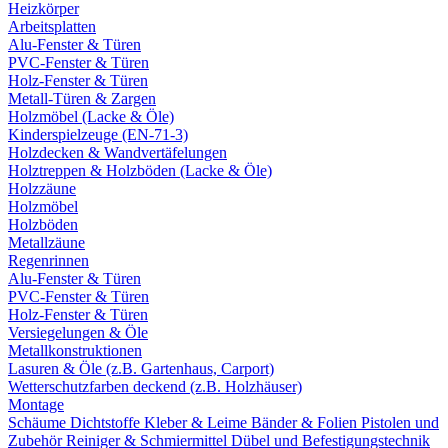
Heizkörper
Arbeitsplatten
Alu-Fenster & Türen
PVC-Fenster & Türen
Holz-Fenster & Türen
Metall-Türen & Zargen
Holzmöbel (Lacke & Öle)
Kinderspielzeuge (EN-71-3)
Holzdecken & Wandvertäfelungen
Holztreppen & Holzböden (Lacke & Öle)
Holzzäune
Holzmöbel
Holzböden
Metallzäune
Regenrinnen
Alu-Fenster & Türen
PVC-Fenster & Türen
Holz-Fenster & Türen
Versiegelungen & Öle
Metallkonstruktionen
Lasuren & Öle (z.B. Gartenhaus, Carport)
Wetterschutzfarben deckend (z.B. Holzhäuser)
Montage
Schäume
Dichtstoffe
Kleber & Leime
Bänder & Folien
Pistolen und
Zubehör
Reiniger & Schmiermittel
Dübel und Befestigungstechnik