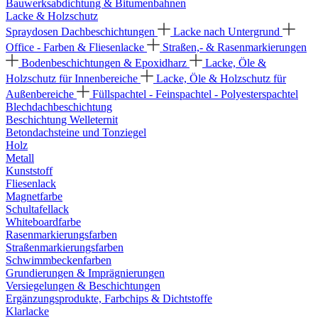
Bauwerksabdichtung & Bitumenbahnen
Lacke & Holzschutz
Spraydosen
Dachbeschichtungen
Lacke nach Untergrund
Office - Farben & Fliesenlacke
Straßen,- & Rasenmarkierungen
Bodenbeschichtungen & Epoxidharz
Lacke, Öle &
Holzschutz für Innenbereiche
Lacke, Öle & Holzschutz für
Außenbereiche
Füllspachtel - Feinspachtel - Polyesterspachtel
Blechdachbeschichtung
Beschichtung Welleternit
Betondachsteine und Tonziegel
Holz
Metall
Kunststoff
Fliesenlack
Magnetfarbe
Schultafellack
Whiteboardfarbe
Rasenmarkierungsfarben
Straßenmarkierungsfarben
Schwimmbeckenfarben
Grundierungen & Imprägnierungen
Versiegelungen & Beschichtungen
Ergänzungsprodukte, Farbchips & Dichtstoffe
Klarlacke