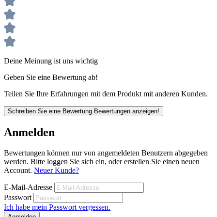
Gummizug an Ärmelabschlussen
Stehkragen und Windstopper
Hält besonders lange warm
Atmungsaktives Textil
Deine Meinung ist uns wichtig
Geben Sie eine Bewertung ab!
Unsere anwendungstechnischen Empfehlungen dienen der Unterstützung
Teilen Sie Ihre Erfahrungen mit dem Produkt mit anderen Kunden.
des Käufers bzw. Verarbeiters.
Sie entbinden nicht davon, unsere Produkte grundsätzlich auf ihre Eignung
Schreiben Sie eine Bewertung
Bewertungen anzeigen!
für den vorgesehenen Anwendungszweck in eigener Verantwortung zu
prüfen.
Anmelden
Bewertungen können nur von angemeldeten Benutzern abgegeben
werden. Bitte loggen Sie sich ein, oder erstellen Sie einen neuen
Account.
Neuer Kunde?
E-Mail-Adresse
Passwort
Ich habe mein Passwort vergessen.
Anmelden