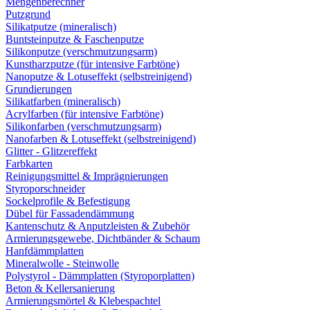
Mengenberechner
Putzgrund
Silikatputze (mineralisch)
Buntsteinputze & Faschenputze
Silikonputze (verschmutzungsarm)
Kunstharzputze (für intensive Farbtöne)
Nanoputze & Lotuseffekt (selbstreinigend)
Grundierungen
Silikatfarben (mineralisch)
Acrylfarben (für intensive Farbtöne)
Silikonfarben (verschmutzungsarm)
Nanofarben & Lotuseffekt (selbstreinigend)
Glitter - Glitzereffekt
Farbkarten
Reinigungsmittel & Imprägnierungen
Styroporschneider
Sockelprofile & Befestigung
Dübel für Fassadendämmung
Kantenschutz & Anputzleisten & Zubehör
Armierungsgewebe, Dichtbänder & Schaum
Hanfdämmplatten
Mineralwolle - Steinwolle
Polystyrol - Dämmplatten (Styroporplatten)
Beton & Kellersanierung
Armierungsmörtel & Klebespachtel