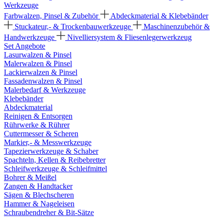
Werkzeuge
Farbwalzen, Pinsel & Zubehör
Abdeckmaterial & Klebebänder
Stuckateur,- & Trockenbauwerkzeuge
Maschinenzubehör &
Handwerkzeuge
Nivelliersystem & Fliesenlegerwerkzeug
Set Angebote
Lasurwalzen & Pinsel
Malerwalzen & Pinsel
Lackierwalzen & Pinsel
Fassadenwalzen & Pinsel
Malerbedarf & Werkzeuge
Klebebänder
Abdeckmaterial
Reinigen & Entsorgen
Rührwerke & Rührer
Cuttermesser & Scheren
Markier,- & Messwerkzeuge
Tapezierwerkzeuge & Schaber
Spachteln, Kellen & Reibebretter
Schleifwerkzeuge & Schleifmittel
Bohrer & Meißel
Zangen & Handtacker
Sägen & Blechscheren
Hammer & Nageleisen
Schraubendreher & Bit-Sätze