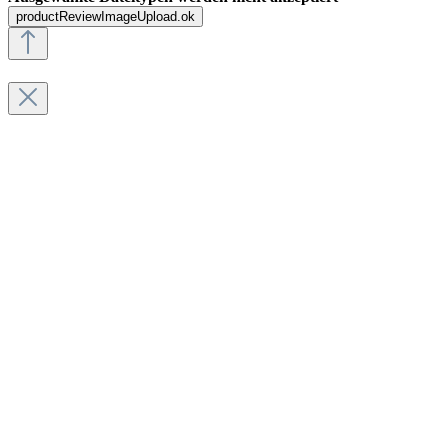
productReviewImageUpload.ok