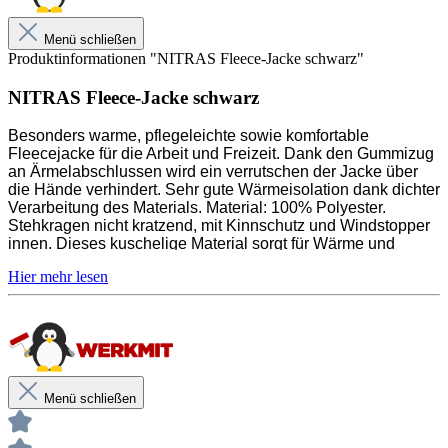
Waschgängen weich und wie neu
Menü schließen
Praktischer Begleiter für die Arbeit und Freizeit
Produktinformationen "NITRAS Fleece-Jacke schwarz"
Gummizug an Ärmelabschlussen
NITRAS Fleece-Jacke schwarz
Stehkragen und Windstopper
Besonders warme, pflegeleichte sowie komfortable
Hält besonders lange warm
Fleecejacke für die Arbeit und Freizeit. Dank den Gummizug
an Ärmelabschlussen wird ein verrutschen der Jacke über
Atmungsaktives Textil
die Hände verhindert. Sehr gute Wärmeisolation dank dichter
Verarbeitung des Materials. Material: 100% Polyester.
Stehkragen nicht kratzend, mit Kinnschutz und Windstopper
innen. Dieses kuschelige Material sorgt für Wärme und
Unsere anwendungstechnischen Empfehlungen dienen der
Schutz bei kühleren Tagen. Zudem ist sie atmungsaktiv und
Unterstützung des Käufers bzw. Verarbeiters.
sorgt für optimalen Luftaustausch.
Sie entbinden nicht davon, unsere Produkte grundsätzlich auf ihre
Eignung für den vorgesehenen Anwendungszweck in eigener
Verantwortung zu prüfen.
Antipilling Ausrüstung auch nach mehreren
Waschgängen weich und wie neu
Menü schließen
Praktischer Begleiter für die Arbeit und Freizeit