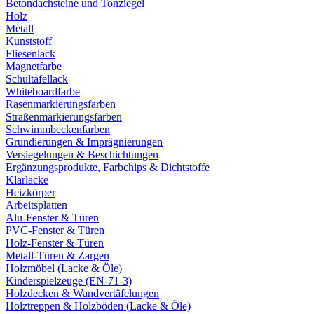
Betondachsteine und Tonziegel
Holz
Metall
Kunststoff
Fliesenlack
Magnetfarbe
Schultafellack
Whiteboardfarbe
Rasenmarkierungsfarben
Straßenmarkierungsfarben
Schwimmbeckenfarben
Grundierungen & Imprägnierungen
Versiegelungen & Beschichtungen
Ergänzungsprodukte, Farbchips & Dichtstoffe
Klarlacke
Heizkörper
Arbeitsplatten
Alu-Fenster & Türen
PVC-Fenster & Türen
Holz-Fenster & Türen
Metall-Türen & Zargen
Holzmöbel (Lacke & Öle)
Kinderspielzeuge (EN-71-3)
Holzdecken & Wandvertäfelungen
Holztreppen & Holzböden (Lacke & Öle)