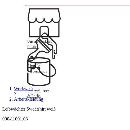
Unsere Werkmit
Filialen
Aktuelle
Farbentrends
Workwear
Werkmit Tipps
& Tricks
Arbeitskleidung
Leibwächter Sweatshirt weiß
090-11001.03