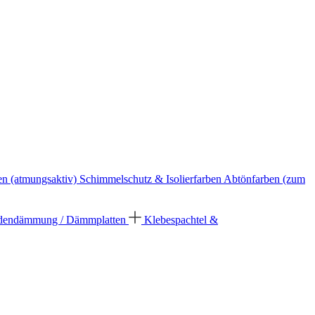
en (atmungsaktiv)
Schimmelschutz & Isolierfarben
Abtönfarben (zum
dendämmung / Dämmplatten
Klebespachtel &