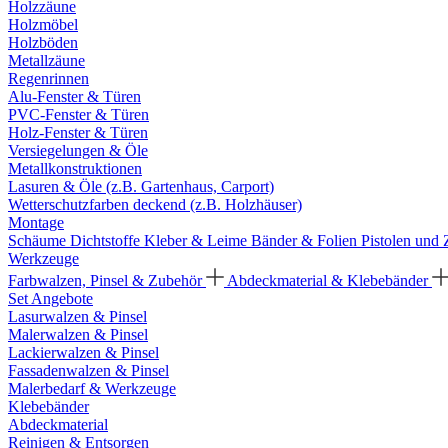
Holzzäune
Holzmöbel
Holzböden
Metallzäune
Regenrinnen
Alu-Fenster & Türen
PVC-Fenster & Türen
Holz-Fenster & Türen
Versiegelungen & Öle
Metallkonstruktionen
Lasuren & Öle (z.B. Gartenhaus, Carport)
Wetterschutzfarben deckend (z.B. Holzhäuser)
Montage
Schäume
Dichtstoffe
Kleber & Leime
Bänder & Folien
Pistolen und
Werkzeuge
Farbwalzen, Pinsel & Zubehör
Abdeckmaterial & Klebebänder
Set Angebote
Lasurwalzen & Pinsel
Malerwalzen & Pinsel
Lackierwalzen & Pinsel
Fassadenwalzen & Pinsel
Malerbedarf & Werkzeuge
Klebebänder
Abdeckmaterial
Reinigen & Entsorgen