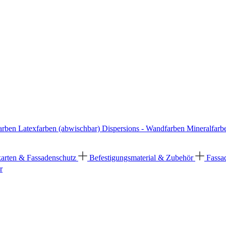
arben
Latexfarben (abwischbar)
Dispersions - Wandfarben
Mineralfarb
karten & Fassadenschutz
Befestigungsmaterial & Zubehör
Fassa
r