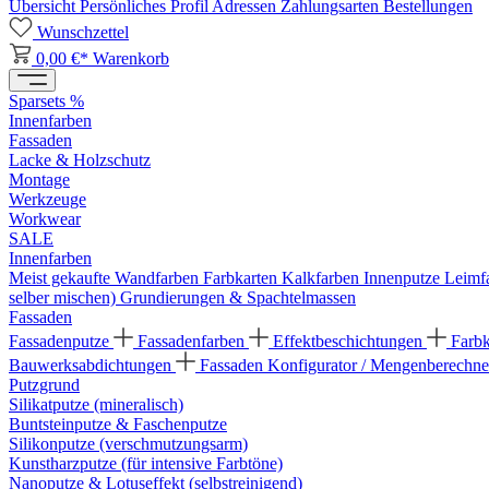
Übersicht
Persönliches Profil
Adressen
Zahlungsarten
Bestellungen
Wunschzettel
0,00 €*
Warenkorb
Sparsets %
Innenfarben
Fassaden
Lacke & Holzschutz
Montage
Werkzeuge
Workwear
SALE
Innenfarben
Meist gekaufte Wandfarben
Farbkarten
Kalkfarben
Innenputze
Leimf
selber mischen)
Grundierungen & Spachtelmassen
Fassaden
Fassadenputze
Fassadenfarben
Effektbeschichtungen
Farb
Bauwerksabdichtungen
Fassaden Konfigurator / Mengenberechne
Putzgrund
Silikatputze (mineralisch)
Buntsteinputze & Faschenputze
Silikonputze (verschmutzungsarm)
Kunstharzputze (für intensive Farbtöne)
Nanoputze & Lotuseffekt (selbstreinigend)