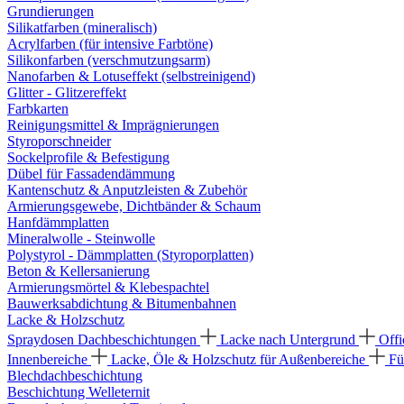
Grundierungen
Silikatfarben (mineralisch)
Acrylfarben (für intensive Farbtöne)
Silikonfarben (verschmutzungsarm)
Nanofarben & Lotuseffekt (selbstreinigend)
Glitter - Glitzereffekt
Farbkarten
Reinigungsmittel & Imprägnierungen
Styroporschneider
Sockelprofile & Befestigung
Dübel für Fassadendämmung
Kantenschutz & Anputzleisten & Zubehör
Armierungsgewebe, Dichtbänder & Schaum
Hanfdämmplatten
Mineralwolle - Steinwolle
Polystyrol - Dämmplatten (Styroporplatten)
Beton & Kellersanierung
Armierungsmörtel & Klebespachtel
Bauwerksabdichtung & Bitumenbahnen
Lacke & Holzschutz
Spraydosen
Dachbeschichtungen
Lacke nach Untergrund
Offi
Innenbereiche
Lacke, Öle & Holzschutz für Außenbereiche
Fü
Blechdachbeschichtung
Beschichtung Welleternit