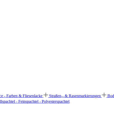
ce - Farben & Fliesenlacke
Straßen,- & Rasenmarkierungen
Bod
llspachtel - Feinspachtel - Polyesterspachtel