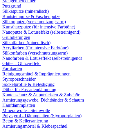
Mengenberechner
Putzgrund
Silikatputze (mineralisch)
Buntsteinputze & Faschenputze
Silikonputze (verschmutzungsarm)
Kunstharzputze (für intensive Farbtöne)
Nanoputze & Lotuseffekt (selbstreinigend)
Grundierungen
Silikatfarben (mineralisch)
Acrylfarben (für intensive Farbtöne)
Silikonfarben (verschmutzungsarm)
Nanofarben & Lotuseffekt (selbstreinigend)
Glitter - Glitzereffekt
Farbkarten
Reinigungsmittel & Imprägnierungen
Styroporschneider
Sockelprofile & Befestigung
Dübel für Fassadendämmung
Kantenschutz & Anputzleisten & Zubehör
Armierungsgewebe, Dichtbänder & Schaum
Hanfdämmplatten
Mineralwolle - Steinwolle
Polystyrol - Dämmplatten (Styroporplatten)
Beton & Kellersanierung
Armierungsmörtel & Klebespachtel