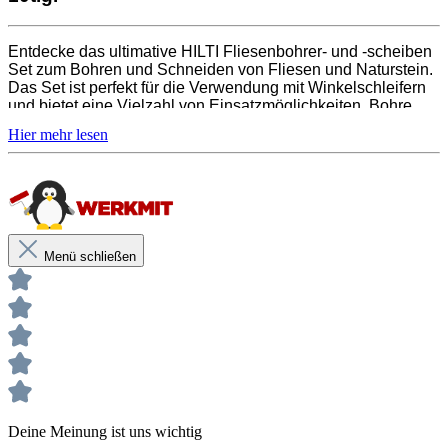
1x Fliesenbohrer M14 Ø 68/40 SPX
1x Koffer
Entdecke das ultimative HILTI Fliesenbohrer- und -scheiben
Set zum Bohren und Schneiden von Fliesen und Naturstein.
Das Set ist perfekt für die Verwendung mit Winkelschleifern
und bietet eine Vielzahl von Einsatzmöglichkeiten. Bohre
problemlos Löcher für Wasser- und Abwasserleitungen,
Steckdosen oder Lichtspots und Kabel. Das Set enthält
Fliesenbohrer und Diamantscheiben für Weich- und
Hartfliesen. Perfekt für Profis und Heimwerker.
Lieferumfang:
1x Trennscheibe DC-D SPX 125 Weichfliesen
Menü schließen
1x Trennscheibe DC-D SPX 125 Hartfliesen
1x Fliesenbohrer M14 Ø 6/35 SPX
1x Fliesenbohrer M14 Ø 8/35 SPX
1x Fliesenbohrer M14 Ø 25/40 SPX
1x Fliesenbohrer M14 Ø 35/40 SPX
1x Fliesenbohrer M14 Ø 40/40 SPX
1x Fliesenbohrer M14 Ø 50/40 SPX
1x Fliesenbohrer M14 Ø 68/40 SPX
1x Koffer
Deine Meinung ist uns wichtig