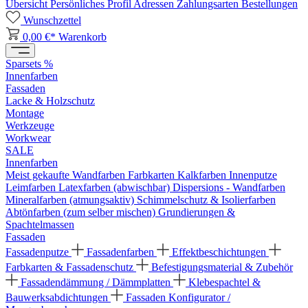
Übersicht
Persönliches Profil
Adressen
Zahlungsarten
Bestellungen
Wunschzettel
0,00 €*
Warenkorb
Sparsets %
Innenfarben
Fassaden
Lacke & Holzschutz
Montage
Werkzeuge
Workwear
SALE
Innenfarben
Meist gekaufte Wandfarben
Farbkarten
Kalkfarben
Innenputze
Leimfarben
Latexfarben (abwischbar)
Dispersions - Wandfarben
Mineralfarben (atmungsaktiv)
Schimmelschutz & Isolierfarben
Abtönfarben (zum selber mischen)
Grundierungen &
Spachtelmassen
Fassaden
Fassadenputze
Fassadenfarben
Effektbeschichtungen
Farbkarten & Fassadenschutz
Befestigungsmaterial & Zubehör
Fassadendämmung / Dämmplatten
Klebespachtel &
Bauwerksabdichtungen
Fassaden Konfigurator /