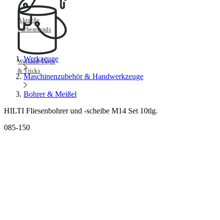
Aktuelle
Farbentrends
Werkzeuge
Werkmit Tipps
& Tricks
Maschinenzubehör & Handwerkzeuge
Bohrer & Meißel
HILTI Fliesenbohrer und -scheibe M14 Set 10tlg.
085-150