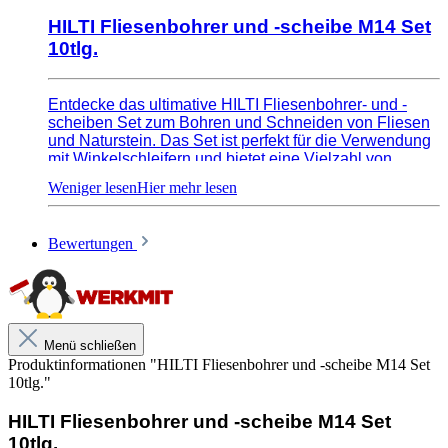
HILTI Fliesenbohrer und -scheibe M14 Set
10tlg.
Entdecke das ultimative HILTI Fliesenbohrer- und -
scheiben Set zum Bohren und Schneiden von Fliesen
und Naturstein. Das Set ist perfekt für die Verwendung
mit Winkelschleifern und bietet eine Vielzahl von
Einsatzmöglichkeiten. Bohre problemlos Löcher für
Wasser- und Abwasserleitungen, Steckdosen oder
Lichtspots und Kabel. Das Set enthält Fliesenbohrer
und Diamantscheiben für Weich- und Hartfliesen.
Bewertungen
Perfekt für Profis und Heimwerker.
Lieferumfang:
1x Trennscheibe DC-D SPX 125 Weichfliesen
1x Trennscheibe DC-D SPX 125 Hartfliesen
Menü schließen
1x Fliesenbohrer M14 Ø 6/35 SPX
Produktinformationen "HILTI Fliesenbohrer und -scheibe M14 Set
1x Fliesenbohrer M14 Ø 8/35 SPX
10tlg."
1x Fliesenbohrer M14 Ø 25/40 SPX
1x Fliesenbohrer M14 Ø 35/40 SPX
HILTI Fliesenbohrer und -scheibe M14 Set
1x Fliesenbohrer M14 Ø 40/40 SPX
10tlg.
1x Fliesenbohrer M14 Ø 50/40 SPX