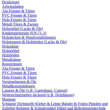
Heizkörper
Arbeitsplatten
Alu-Fenster & Türen
PVC-Fenster & Türen
Holz-Fenster & Türen
Metall-Türen & Zargen
Holzmöbel (Lacke & Öle)
Kinderspielzeuge (EN-71-3)
Holzdecken & Wandvertäfelungen
Holztreppen & Holzböden (Lacke & Öle)
Holzzäune
Holzmöbel
Holzböden
Metallzäune
Regenrinnen
Alu-Fenster & Türen
PVC-Fenster & Türen
Holz-Fenster & Türen
Versiegelungen & Öle
Metallkonstruktionen
Lasuren & Öle (z.B. Gartenhaus, Carport)
Wetterschutzfarben deckend (z.B. Holzhäuser)
Montage
Schäume
Dichtstoffe
Kleber & Leime
Bänder & Folien
Pistolen und
Zubehör
Reiniger & Schmiermittel
Dübel und Befestigungstechnik