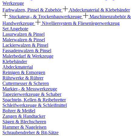
Werkzeuge
Farbwalzen, Pinsel & Zubehör
Abdeckmaterial & Klebebänder
Stuckateur,- & Trockenbauwerkzeuge
Maschinenzubehör &
Handwerkzeuge
Nivelliersystem & Fliesenlegerwerkzeug
Set Angebote
Lasurwalzen & Pinsel
Malerwalzen & Pinsel
Lackierwalzen & Pinsel
Fassadenwalzen & Pinsel
Malerbedarf & Werkzeuge
Klebebänder
Abdeckmaterial
Reinigen & Entsorgen
Rührwerke & Rührer
Cuttermesser & Scheren
Markier,- & Messwerkzeuge
Tapezierwerkzeuge & Schaber
Spachteln, Kellen & Reibebretter
Schleifwerkzeuge & Schleifmittel
Bohrer & Meißel
Zangen & Handtacker
Sägen & Blechscheren
Hammer & Nageleisen
Schraubendreher & Bit-Sätze