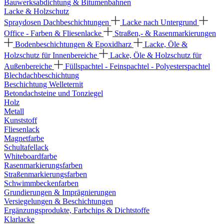
Bauwerksabdichtung & Bitumenbahnen
Lacke & Holzschutz
Spraydosen
Dachbeschichtungen
Lacke nach Untergrund
Office - Farben & Fliesenlacke
Straßen,- & Rasenmarkierungen
Bodenbeschichtungen & Epoxidharz
Lacke, Öle &
Holzschutz für Innenbereiche
Lacke, Öle & Holzschutz für
Außenbereiche
Füllspachtel - Feinspachtel - Polyesterspachtel
Blechdachbeschichtung
Beschichtung Welleternit
Betondachsteine und Tonziegel
Holz
Metall
Kunststoff
Fliesenlack
Magnetfarbe
Schultafellack
Whiteboardfarbe
Rasenmarkierungsfarben
Straßenmarkierungsfarben
Schwimmbeckenfarben
Grundierungen & Imprägnierungen
Versiegelungen & Beschichtungen
Ergänzungsprodukte, Farbchips & Dichtstoffe
Klarlacke