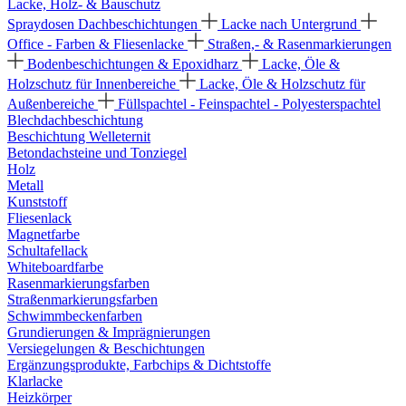
Lacke, Holz- & Bauschutz
Spraydosen
Dachbeschichtungen
Lacke nach Untergrund
Office - Farben & Fliesenlacke
Straßen,- & Rasenmarkierungen
Bodenbeschichtungen & Epoxidharz
Lacke, Öle &
Holzschutz für Innenbereiche
Lacke, Öle & Holzschutz für
Außenbereiche
Füllspachtel - Feinspachtel - Polyesterspachtel
Blechdachbeschichtung
Beschichtung Welleternit
Betondachsteine und Tonziegel
Holz
Metall
Kunststoff
Fliesenlack
Magnetfarbe
Schultafellack
Whiteboardfarbe
Rasenmarkierungsfarben
Straßenmarkierungsfarben
Schwimmbeckenfarben
Grundierungen & Imprägnierungen
Versiegelungen & Beschichtungen
Ergänzungsprodukte, Farbchips & Dichtstoffe
Klarlacke
Heizkörper