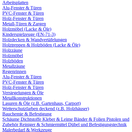
Arbeitsplatten
Alu-Fenster & Türen
PVC-Fenster & Türen
Holz-Fenster & Türen
Metall-Türen & Zargen
Holzmöbel (Lacke & Öle)
Kinderspielzeuge (EN-71-3)
Holzdecken & Wandvertäfelungen
Holztreppen & Holzböden (Lacke & Öle)
Holzzäune
Holzmöbel
Holzböden
Metallzäune
Regenrinnen
Alu-Fenster & Türen
PVC-Fenster & Türen
Holz-Fenster & Türen
Versiegelungen & Öle
Metallkonstruktionen
Lasuren & Öle (z.B. Gartenhaus, Carport)
Wetterschutzfarben deckend (z.B. Holzhäuser)
Bauchemie & Befestigung
Schäume
Dichtstoffe
Kleber & Leime
Bänder & Folien
Pistolen und
Zubehör
Reiniger & Schmiermittel
Dübel und Befestigungstechnik
Malerbedarf & Werkzeuge