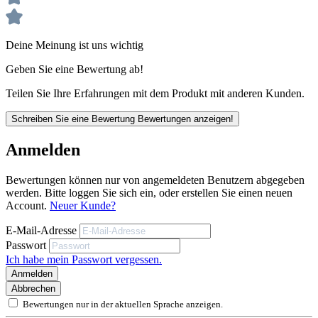
Zum Reinigen von Grillrosten
Fest im stabilen Holzkörper
Deine Meinung ist uns wichtig
Geben Sie eine Bewertung ab!
Unsere anwendungstechnischen Empfehlungen dienen der Unterstützung
Teilen Sie Ihre Erfahrungen mit dem Produkt mit anderen Kunden.
des Käufers bzw. Verarbeiters.
Sie entbinden nicht davon, unsere Produkte grundsätzlich auf ihre Eignung
für den vorgesehenen Anwendungszweck in eigener Verantwortung zu
Schreiben Sie eine Bewertung
Bewertungen anzeigen!
prüfen.
Anmelden
Bewertungen können nur von angemeldeten Benutzern abgegeben
werden. Bitte loggen Sie sich ein, oder erstellen Sie einen neuen
Account.
Neuer Kunde?
E-Mail-Adresse
Passwort
Ich habe mein Passwort vergessen.
Anmelden
Abbrechen
Bewertungen nur in der aktuellen Sprache anzeigen.