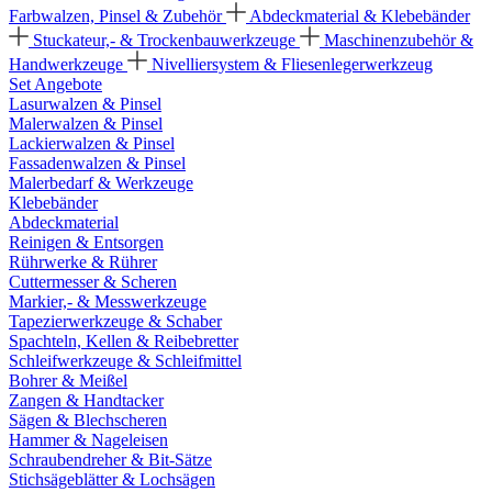
Farbwalzen, Pinsel & Zubehör
Abdeckmaterial & Klebebänder
Stuckateur,- & Trockenbauwerkzeuge
Maschinenzubehör &
Handwerkzeuge
Nivelliersystem & Fliesenlegerwerkzeug
Set Angebote
Lasurwalzen & Pinsel
Malerwalzen & Pinsel
Lackierwalzen & Pinsel
Fassadenwalzen & Pinsel
Malerbedarf & Werkzeuge
Klebebänder
Abdeckmaterial
Reinigen & Entsorgen
Rührwerke & Rührer
Cuttermesser & Scheren
Markier,- & Messwerkzeuge
Tapezierwerkzeuge & Schaber
Spachteln, Kellen & Reibebretter
Schleifwerkzeuge & Schleifmittel
Bohrer & Meißel
Zangen & Handtacker
Sägen & Blechscheren
Hammer & Nageleisen
Schraubendreher & Bit-Sätze
Stichsägeblätter & Lochsägen