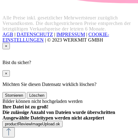
Alle Preise inkl. gesetzlicher Mehrwertsteuer zuzüglich
Versandkosten. Die durchgestrichenen Preise entsprechen der
letztgültigen Verkaufspreise der letzten 6 Monate.
AGB
|
DATENSCHUTZ
|
IMPRESSUM
|
COOKIE-
EINSTELLUNGEN
|
© 2023 WERKMIT GMBH
×
Bist du sicher?
×
Möchten Sie diesen Datensatz wirklich löschen?
Stornieren
Löschen
Bilder können nicht hochgeladen werden
Ihre Datei ist zu groß!
Die zulässige Anzahl von Dateien wurde überschritten
Ausgewählte Dateitypen werden nicht akzeptiert
productReviewImageUpload.ok