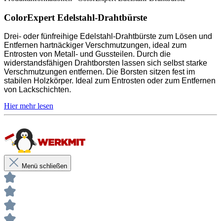
Lackschichten
ColorExpert Edelstahl-Drahtbürste
Entrosten von Metall- und Gussteilen
Drei- oder fünfreihige Edelstahl-Drahtbürste zum Lösen und
Zum Reinigen von Grillrosten
Entfernen hartnäckiger Verschmutzungen, ideal zum
Entrosten von Metall- und Gussteilen. Durch die
Fest im stabilen Holzkörper
widerstandsfähigen Drahtborsten lassen sich selbst starke
Verschmutzungen entfernen. Die Borsten sitzen fest im
stabilen Holzkörper. Ideal zum Entrosten oder zum Entfernen
von Lackschichten.
Unsere anwendungstechnischen Empfehlungen dienen der
Unterstützung des Käufers bzw. Verarbeiters.
Sie entbinden nicht davon, unsere Produkte grundsätzlich auf ihre
Eignung für den vorgesehenen Anwendungszweck in eigener
Zur Reinigung von Mauerfugen und Fugen zwischen
Verantwortung zu prüfen.
Gehwegen oder Pflastersteinen
Zum Reinigen von Bremsscheiben und Bremssätteln
Menü schließen
im KFZ Bereich
Zum Entfernen von Holzanstrichen - Lackschichten
Entrosten von Metall- und Gussteilen