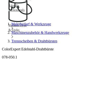
Aktuelle
Farbentrends
Malerbedarf & Werkzeuge
Werkmit Tipps
& Tricks
Maschinenzubehör & Handwerkzeuge
Trennscheiben & Drahtbürsten
ColorExpert Edelstahl-Drahtbürste
078-050.1