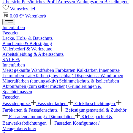
Übersicht
Persönliches Profil
Adressen
Zahlungsarten
Bestellungen
Wunschzettel
0,00 €*
Warenkorb
Innenfarben
Fassaden
Lacke, Holz- & Bauschutz
Bauchemie & Befestigung
Malerbedarf & Werkzeuge
Arbeitskleidung & Arbeitsschutz
SALE %
Innenfarben
Meist gekaufte Wandfarben
Farbkarten
Kalkfarben
Innenputze
Leimfarben
Latexfarben (abwischbar)
Dispersions - Wandfarben
Mineralfarben (atmungsaktiv)
Schimmelschutz & Isolierfarben
Abtönfarben (zum selber mischen)
Grundierungen &
Spachtelmassen
Fassaden
Fassadenputze
Fassadenfarben
Effektbeschichtungen
Farbkarten & Fassadenschutz
Befestigungsmaterial & Zubehör
Fassadendämmung / Dämmplatten
Klebespachtel &
Bauwerksabdichtungen
Fassaden Konfigurator /
Mengenberechner