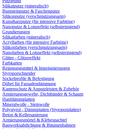
Putzgrund
Silikatputze (mineralisch)
Buntsteinputze & Faschenputze
Silikonputze (verschmutzungsarm)
Kunstharzputze (für intensive Farbtöne)
Nanoputze & Lotuseffekt (selbstreinigend)
Grundierungen
Silikatfarben (mineralisch)
Acrylfarben (für intensive Farbtöne)
Silikonfarben (verschmutzungsarm)
Nanofarben & Lotuseffekt (selbstreinigend)
Glitter - Glitzereffekt
Farbkarten
Reinigungsmittel & Imprägnierungen
Styroporschneider
Sockelprofile & Befestigung
Dübel für Fassadendämmung
Kantenschutz & Anputzleisten & Zubehör
Armierungsgewebe, Dichtbänder & Schaum
Hanfdämmplatten
Mineralwolle - Steinwolle
Polystyrol - Dämmplatten (Styroporplatten)
Beton & Kellersanierung
Armierungsmörtel & Klebespachtel
Bauwerksabdichtung & Bitumenbahnen