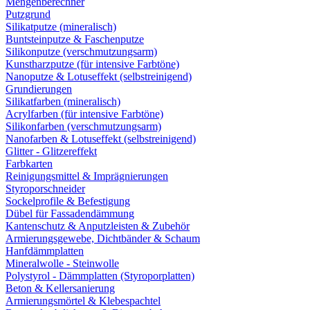
Mengenberechner
Putzgrund
Silikatputze (mineralisch)
Buntsteinputze & Faschenputze
Silikonputze (verschmutzungsarm)
Kunstharzputze (für intensive Farbtöne)
Nanoputze & Lotuseffekt (selbstreinigend)
Grundierungen
Silikatfarben (mineralisch)
Acrylfarben (für intensive Farbtöne)
Silikonfarben (verschmutzungsarm)
Nanofarben & Lotuseffekt (selbstreinigend)
Glitter - Glitzereffekt
Farbkarten
Reinigungsmittel & Imprägnierungen
Styroporschneider
Sockelprofile & Befestigung
Dübel für Fassadendämmung
Kantenschutz & Anputzleisten & Zubehör
Armierungsgewebe, Dichtbänder & Schaum
Hanfdämmplatten
Mineralwolle - Steinwolle
Polystyrol - Dämmplatten (Styroporplatten)
Beton & Kellersanierung
Armierungsmörtel & Klebespachtel