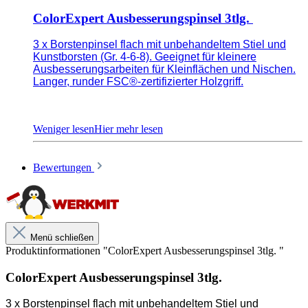
ColorExpert Ausbesserungspinsel 3tlg.
3 x Borstenpinsel flach mit unbehandeltem Stiel und
Kunstborsten (Gr. 4-6-8). Geeignet für kleinere
Ausbesserungsarbeiten für Kleinflächen und Nischen.
Langer, runder FSC®-zertifizierter Holzgriff.
Borstenmaterial: Kunstborsten
Borstenbreiten in mm 4/6/8
Bewertungen
Borstenlängen in mm 14/16/17
Unsere anwendungstechnischen Empfehlungen dienen der
Menü schließen
Unterstützung des Käufers bzw. Verarbeiters.
Produktinformationen "ColorExpert Ausbesserungspinsel 3tlg. "
Sie entbinden nicht davon, unsere Produkte grundsätzlich auf ihre
Eignung für den vorgesehenen Anwendungszweck in eigener
ColorExpert Ausbesserungspinsel 3tlg.
Verantwortung zu prüfen.
3 x Borstenpinsel flach mit unbehandeltem Stiel und