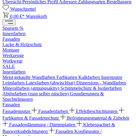
Übersicht
Persönliches Profil
Adressen
Zahlungsarten
Bestellungen
Wunschzettel
0,00 €*
Warenkorb
Sparsets %
Innenfarben
Fassaden
Lacke & Holzschutz
Montage
Werkzeuge
Workwear
SALE
Innenfarben
Meist gekaufte Wandfarben
Farbkarten
Kalkfarben
Innenputze
Leimfarben
Latexfarben (abwischbar)
Dispersions - Wandfarben
Mineralfarben (atmungsaktiv)
Schimmelschutz & Isolierfarben
Abtönfarben (zum selber mischen)
Grundierungen &
Spachtelmassen
Fassaden
Fassadenputze
Fassadenfarben
Effektbeschichtungen
Farbkarten & Fassadenschutz
Befestigungsmaterial & Zubehör
Fassadendämmung / Dämmplatten
Klebespachtel &
Bauwerksabdichtungen
Fassaden Konfigurator /