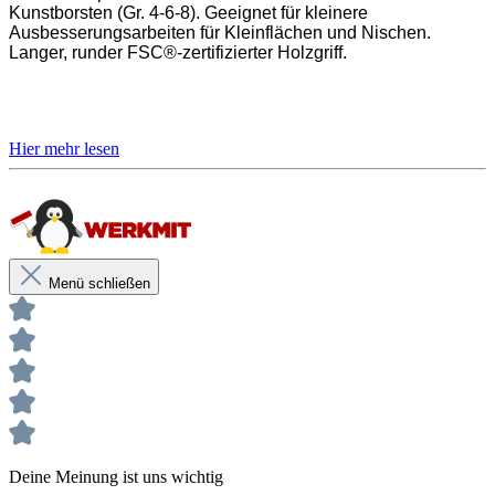
Kunstborsten (Gr. 4-6-8). Geeignet für kleinere
Ausbesserungsarbeiten für Kleinflächen und Nischen.
Langer, runder FSC®-zertifizierter Holzgriff.
Borstenmaterial: Kunstborsten
Borstenbreiten in mm 4/6/8
Borstenlängen in mm 14/16/17
Menü schließen
Unsere anwendungstechnischen Empfehlungen dienen der Unterstützung
des Käufers bzw. Verarbeiters.
Sie entbinden nicht davon, unsere Produkte grundsätzlich auf ihre Eignung
für den vorgesehenen Anwendungszweck in eigener Verantwortung zu
prüfen.
Deine Meinung ist uns wichtig