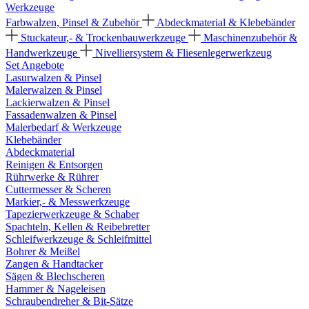
Werkzeuge
Farbwalzen, Pinsel & Zubehör
Abdeckmaterial & Klebebänder
Stuckateur,- & Trockenbauwerkzeuge
Maschinenzubehör &
Handwerkzeuge
Nivelliersystem & Fliesenlegerwerkzeug
Set Angebote
Lasurwalzen & Pinsel
Malerwalzen & Pinsel
Lackierwalzen & Pinsel
Fassadenwalzen & Pinsel
Malerbedarf & Werkzeuge
Klebebänder
Abdeckmaterial
Reinigen & Entsorgen
Rührwerke & Rührer
Cuttermesser & Scheren
Markier,- & Messwerkzeuge
Tapezierwerkzeuge & Schaber
Spachteln, Kellen & Reibebretter
Schleifwerkzeuge & Schleifmittel
Bohrer & Meißel
Zangen & Handtacker
Sägen & Blechscheren
Hammer & Nageleisen
Schraubendreher & Bit-Sätze