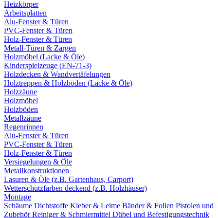
Heizkörper
Arbeitsplatten
Alu-Fenster & Türen
PVC-Fenster & Türen
Holz-Fenster & Türen
Metall-Türen & Zargen
Holzmöbel (Lacke & Öle)
Kinderspielzeuge (EN-71-3)
Holzdecken & Wandvertäfelungen
Holztreppen & Holzböden (Lacke & Öle)
Holzzäune
Holzmöbel
Holzböden
Metallzäune
Regenrinnen
Alu-Fenster & Türen
PVC-Fenster & Türen
Holz-Fenster & Türen
Versiegelungen & Öle
Metallkonstruktionen
Lasuren & Öle (z.B. Gartenhaus, Carport)
Wetterschutzfarben deckend (z.B. Holzhäuser)
Montage
Schäume
Dichtstoffe
Kleber & Leime
Bänder & Folien
Pistolen und
Zubehör
Reiniger & Schmiermittel
Dübel und Befestigungstechnik