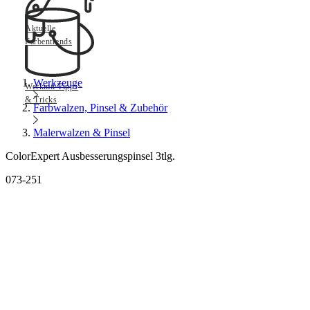
Aktuelle
Farbentrends
Werkzeuge
Werkmit Tipps
& Tricks
Farbwalzen, Pinsel & Zubehör
Malerwalzen & Pinsel
ColorExpert Ausbesserungspinsel 3tlg.
073-251