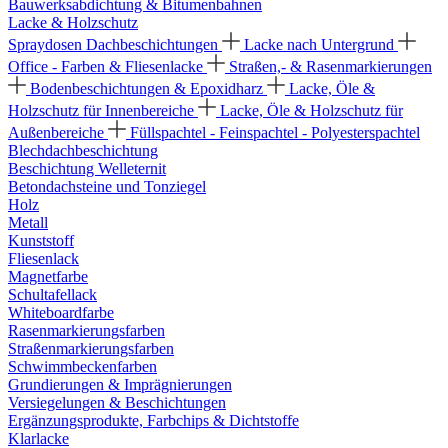
Bauwerksabdichtung & Bitumenbahnen
Lacke & Holzschutz
Spraydosen
Dachbeschichtungen
Lacke nach Untergrund
Office - Farben & Fliesenlacke
Straßen,- & Rasenmarkierungen
Bodenbeschichtungen & Epoxidharz
Lacke, Öle &
Holzschutz für Innenbereiche
Lacke, Öle & Holzschutz für
Außenbereiche
Füllspachtel - Feinspachtel - Polyesterspachtel
Blechdachbeschichtung
Beschichtung Welleternit
Betondachsteine und Tonziegel
Holz
Metall
Kunststoff
Fliesenlack
Magnetfarbe
Schultafellack
Whiteboardfarbe
Rasenmarkierungsfarben
Straßenmarkierungsfarben
Schwimmbeckenfarben
Grundierungen & Imprägnierungen
Versiegelungen & Beschichtungen
Ergänzungsprodukte, Farbchips & Dichtstoffe
Klarlacke