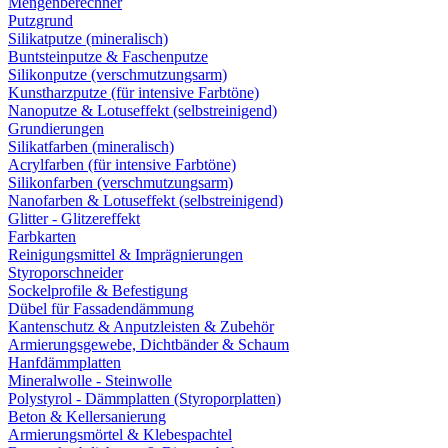
Mengenberechner
Putzgrund
Silikatputze (mineralisch)
Buntsteinputze & Faschenputze
Silikonputze (verschmutzungsarm)
Kunstharzputze (für intensive Farbtöne)
Nanoputze & Lotuseffekt (selbstreinigend)
Grundierungen
Silikatfarben (mineralisch)
Acrylfarben (für intensive Farbtöne)
Silikonfarben (verschmutzungsarm)
Nanofarben & Lotuseffekt (selbstreinigend)
Glitter - Glitzereffekt
Farbkarten
Reinigungsmittel & Imprägnierungen
Styroporschneider
Sockelprofile & Befestigung
Dübel für Fassadendämmung
Kantenschutz & Anputzleisten & Zubehör
Armierungsgewebe, Dichtbänder & Schaum
Hanfdämmplatten
Mineralwolle - Steinwolle
Polystyrol - Dämmplatten (Styroporplatten)
Beton & Kellersanierung
Armierungsmörtel & Klebespachtel