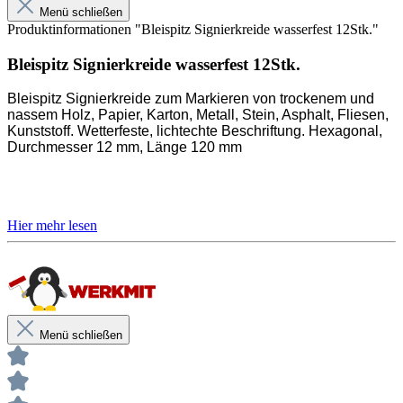
Menü schließen
Produktinformationen "Bleispitz Signierkreide wasserfest 12Stk."
Unsere anwendungstechnischen Empfehlungen dienen der
Unterstützung des Käufers bzw. Verarbeiters.
Bleispitz Signierkreide wasserfest 12Stk.
Sie entbinden nicht davon, unsere Produkte grundsätzlich auf ihre
Eignung für den vorgesehenen Anwendungszweck in eigener
Bleispitz Signierkreide zum Markieren von trockenem und
Verantwortung zu prüfen.
nassem Holz, Papier, Karton, Metall, Stein, Asphalt, Fliesen,
Kunststoff. Wetterfeste, lichtechte Beschriftung. Hexagonal,
Durchmesser 12 mm, Länge 120 mm
Kreide für Holz, Papier, Karton, Metall, Stein, Asphalt,
Fliesen, Kunststoff
Wetterfeste, lichtechte Beschriftung
Durchmesser 12 mm, Länge 120 mm
Menü schließen
Unsere anwendungstechnischen Empfehlungen dienen der Unterstützung
des Käufers bzw. Verarbeiters.
Sie entbinden nicht davon, unsere Produkte grundsätzlich auf ihre Eignung