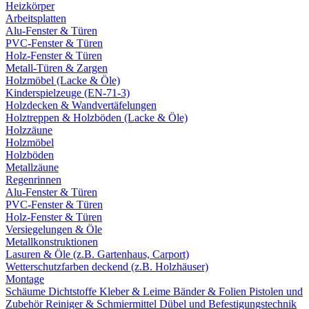
Heizkörper
Arbeitsplatten
Alu-Fenster & Türen
PVC-Fenster & Türen
Holz-Fenster & Türen
Metall-Türen & Zargen
Holzmöbel (Lacke & Öle)
Kinderspielzeuge (EN-71-3)
Holzdecken & Wandvertäfelungen
Holztreppen & Holzböden (Lacke & Öle)
Holzzäune
Holzmöbel
Holzböden
Metallzäune
Regenrinnen
Alu-Fenster & Türen
PVC-Fenster & Türen
Holz-Fenster & Türen
Versiegelungen & Öle
Metallkonstruktionen
Lasuren & Öle (z.B. Gartenhaus, Carport)
Wetterschutzfarben deckend (z.B. Holzhäuser)
Montage
Schäume
Dichtstoffe
Kleber & Leime
Bänder & Folien
Pistolen und
Zubehör
Reiniger & Schmiermittel
Dübel und Befestigungstechnik