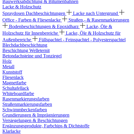
Bauwerksabdichtung & Bitumenbahnen
Lacke & Holzschutz
Spraydosen
Dachbeschichtungen
Lacke nach Untergrund
Office - Farben & Fliesenlacke
Straßen,- & Rasenmarkierungen
Bodenbeschichtungen & Epoxidharz
Lacke, Öle &
Holzschutz für Innenbereiche
Lacke, Öle & Holzschutz für
Außenbereiche
Füllspachtel - Feinspachtel - Polyesterspachtel
Blechdachbeschichtung
Beschichtung Welleternit
Betondachsteine und Tonziegel
Holz
Metall
Kunststoff
Fliesenlack
Magnetfarbe
Schultafellack
Whiteboardfarbe
Rasenmarkierungsfarben
Straßenmarkierungsfarben
Schwimmbeckenfarben
Grundierungen & Imprägnierungen
Versiegelungen & Beschichtungen
Ergänzungsprodukte, Farbchips & Dichtstoffe
Klarlacke