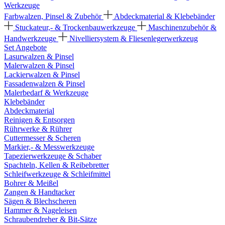
Werkzeuge
Farbwalzen, Pinsel & Zubehör
Abdeckmaterial & Klebebänder
Stuckateur,- & Trockenbauwerkzeuge
Maschinenzubehör &
Handwerkzeuge
Nivelliersystem & Fliesenlegerwerkzeug
Set Angebote
Lasurwalzen & Pinsel
Malerwalzen & Pinsel
Lackierwalzen & Pinsel
Fassadenwalzen & Pinsel
Malerbedarf & Werkzeuge
Klebebänder
Abdeckmaterial
Reinigen & Entsorgen
Rührwerke & Rührer
Cuttermesser & Scheren
Markier,- & Messwerkzeuge
Tapezierwerkzeuge & Schaber
Spachteln, Kellen & Reibebretter
Schleifwerkzeuge & Schleifmittel
Bohrer & Meißel
Zangen & Handtacker
Sägen & Blechscheren
Hammer & Nageleisen
Schraubendreher & Bit-Sätze