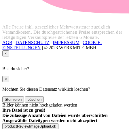
Alle Preise inkl. gesetzlicher Mehrwertsteuer zuzüglich
Versandkosten. Die durchgestrichenen Preise entsprechen der
letztgültigen Verkaufspreise der letzten 6 Monate.
AGB
|
DATENSCHUTZ
|
IMPRESSUM
|
COOKIE-
EINSTELLUNGEN
|
© 2023 WERKMIT GMBH
×
Bist du sicher?
×
Möchten Sie diesen Datensatz wirklich löschen?
Stornieren
Löschen
Bilder können nicht hochgeladen werden
Ihre Datei ist zu groß!
Die zulässige Anzahl von Dateien wurde überschritten
Ausgewählte Dateitypen werden nicht akzeptiert
productReviewImageUpload.ok