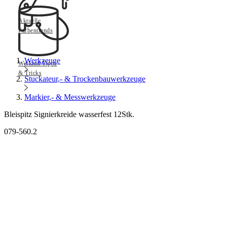
Aktuelle
Farbentrends
Werkzeuge
Werkmit Tipps
& Tricks
Stuckateur,- & Trockenbauwerkzeuge
Markier,- & Messwerkzeuge
Bleispitz Signierkreide wasserfest 12Stk.
079-560.2