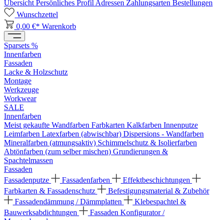
Übersicht
Persönliches Profil
Adressen
Zahlungsarten
Bestellungen
Wunschzettel
0,00 €*
Warenkorb
Sparsets %
Innenfarben
Fassaden
Lacke & Holzschutz
Montage
Werkzeuge
Workwear
SALE
Innenfarben
Meist gekaufte Wandfarben
Farbkarten
Kalkfarben
Innenputze
Leimfarben
Latexfarben (abwischbar)
Dispersions - Wandfarben
Mineralfarben (atmungsaktiv)
Schimmelschutz & Isolierfarben
Abtönfarben (zum selber mischen)
Grundierungen &
Spachtelmassen
Fassaden
Fassadenputze
Fassadenfarben
Effektbeschichtungen
Farbkarten & Fassadenschutz
Befestigungsmaterial & Zubehör
Fassadendämmung / Dämmplatten
Klebespachtel &
Bauwerksabdichtungen
Fassaden Konfigurator /