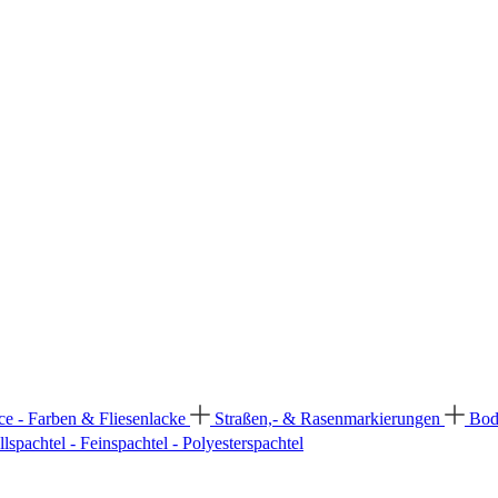
ce - Farben & Fliesenlacke
Straßen,- & Rasenmarkierungen
Bod
llspachtel - Feinspachtel - Polyesterspachtel