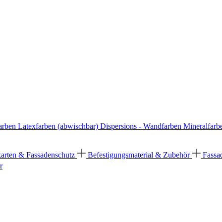
arben
Latexfarben (abwischbar)
Dispersions - Wandfarben
Mineralfarb
karten & Fassadenschutz
Befestigungsmaterial & Zubehör
Fassa
r