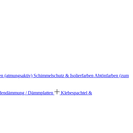
en (atmungsaktiv)
Schimmelschutz & Isolierfarben
Abtönfarben (zum
dendämmung / Dämmplatten
Klebespachtel &