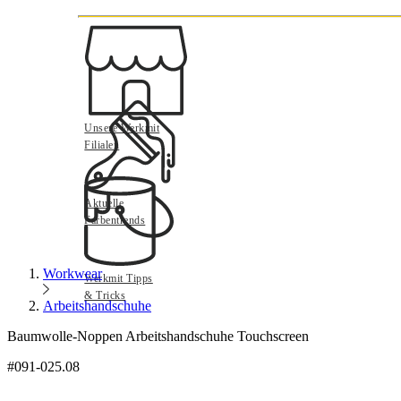
Unsere Werkmit
Filialen
Aktuelle
Farbentrends
Workwear
Werkmit Tipps
& Tricks
Arbeitshandschuhe
Baumwolle-Noppen Arbeitshandschuhe Touchscreen
#091-025.08