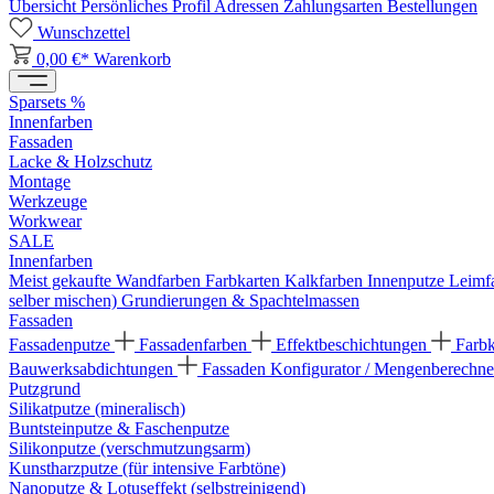
Übersicht
Persönliches Profil
Adressen
Zahlungsarten
Bestellungen
Wunschzettel
0,00 €*
Warenkorb
Sparsets %
Innenfarben
Fassaden
Lacke & Holzschutz
Montage
Werkzeuge
Workwear
SALE
Innenfarben
Meist gekaufte Wandfarben
Farbkarten
Kalkfarben
Innenputze
Leimf
selber mischen)
Grundierungen & Spachtelmassen
Fassaden
Fassadenputze
Fassadenfarben
Effektbeschichtungen
Farb
Bauwerksabdichtungen
Fassaden Konfigurator / Mengenberechne
Putzgrund
Silikatputze (mineralisch)
Buntsteinputze & Faschenputze
Silikonputze (verschmutzungsarm)
Kunstharzputze (für intensive Farbtöne)
Nanoputze & Lotuseffekt (selbstreinigend)