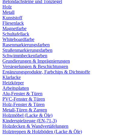
Betondachsteine und Tonziegel
Holz
Metall
Kunststoff
Fliesenlack
Magnetfarbe
Schultafellack
Whiteboardfarbe
Rasenmarkierungsfarben
Straßenmarkierungsfarben
Schwimmbeckenfarben
Grundierungen & Imprägnierungen
Versiegelungen & Beschichtungen
Ergänzungsprodukte, Farbchips & Dichtstoffe
Klarlacke
Heizkörper
Arbeitsplatten
Alu-Fenster & Türen
PVC-Fenster & Türen
Holz-Fenster & Türen
Metall-Türen & Zargen
Holzmöbel (Lacke & Öle)
Kinderspielzeuge (EN-71-3)
Holzdecken & Wandvertäfelungen
Holztreppen & Holzböden (Lacke & Öle)