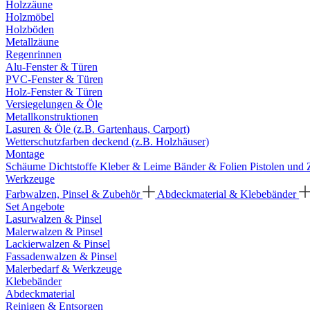
Holzzäune
Holzmöbel
Holzböden
Metallzäune
Regenrinnen
Alu-Fenster & Türen
PVC-Fenster & Türen
Holz-Fenster & Türen
Versiegelungen & Öle
Metallkonstruktionen
Lasuren & Öle (z.B. Gartenhaus, Carport)
Wetterschutzfarben deckend (z.B. Holzhäuser)
Montage
Schäume
Dichtstoffe
Kleber & Leime
Bänder & Folien
Pistolen und
Werkzeuge
Farbwalzen, Pinsel & Zubehör
Abdeckmaterial & Klebebänder
Set Angebote
Lasurwalzen & Pinsel
Malerwalzen & Pinsel
Lackierwalzen & Pinsel
Fassadenwalzen & Pinsel
Malerbedarf & Werkzeuge
Klebebänder
Abdeckmaterial
Reinigen & Entsorgen