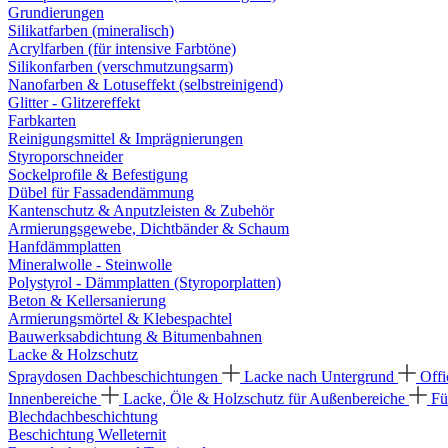
Grundierungen
Silikatfarben (mineralisch)
Acrylfarben (für intensive Farbtöne)
Silikonfarben (verschmutzungsarm)
Nanofarben & Lotuseffekt (selbstreinigend)
Glitter - Glitzereffekt
Farbkarten
Reinigungsmittel & Imprägnierungen
Styroporschneider
Sockelprofile & Befestigung
Dübel für Fassadendämmung
Kantenschutz & Anputzleisten & Zubehör
Armierungsgewebe, Dichtbänder & Schaum
Hanfdämmplatten
Mineralwolle - Steinwolle
Polystyrol - Dämmplatten (Styroporplatten)
Beton & Kellersanierung
Armierungsmörtel & Klebespachtel
Bauwerksabdichtung & Bitumenbahnen
Lacke & Holzschutz
Spraydosen
Dachbeschichtungen
Lacke nach Untergrund
Offi
Innenbereiche
Lacke, Öle & Holzschutz für Außenbereiche
Fü
Blechdachbeschichtung
Beschichtung Welleternit