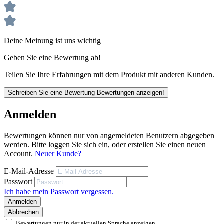
Verpackungseinheiten
120 Liter = 1 Rolle = 10 Säcke
1 Karton = 20 Rollen
Deine Meinung ist uns wichtig
Geben Sie eine Bewertung ab!
240 Liter = 1 Rolle = 10 Säcke
Teilen Sie Ihre Erfahrungen mit dem Produkt mit anderen Kunden.
1 Karton = 10 Rollen
Schreiben Sie eine Bewertung
Bewertungen anzeigen!
Anmelden
Unsere anwendungstechnischen Empfehlungen dienen der Unterstützung
des Käufers bzw. Verarbeiters.
Sie entbinden nicht davon, unsere Produkte grundsätzlich auf ihre Eignung
Bewertungen können nur von angemeldeten Benutzern abgegeben
für den vorgesehenen Anwendungszweck in eigener Verantwortung zu
werden. Bitte loggen Sie sich ein, oder erstellen Sie einen neuen
prüfen.
Account.
Neuer Kunde?
Folie vor UV-Strahlung schützen, keine Gewährleistung bei UV-Schäden
E-Mail-Adresse
Passwort
Ich habe mein Passwort vergessen.
Anmelden
Abbrechen
Bewertungen nur in der aktuellen Sprache anzeigen.