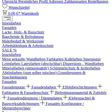
Übersicht
Persönliches Profil
Adressen
Zahlungsarten
Bestellungen
Wunschzettel
0,00 €*
Warenkorb
Innenfarben
Fassaden
Lacke, Holz- & Bauschutz
Bauchemie & Befestigung
Malerbedarf & Werkzeuge
Arbeitskleidung & Arbeitsschutz
SALE %
Innenfarben
Meist gekaufte Wandfarben
Farbkarten
Kalkfarben
Innenputze
Leimfarben
Latexfarben (abwischbar)
Dispersions - Wandfarben
Mineralfarben (atmungsaktiv)
Schimmelschutz & Isolierfarben
Abtönfarben (zum selber mischen)
Grundierungen &
Spachtelmassen
Fassaden
Fassadenputze
Fassadenfarben
Effektbeschichtungen
Farbkarten & Fassadenschutz
Befestigungsmaterial & Zubehör
Fassadendämmung / Dämmplatten
Klebespachtel &
Bauwerksabdichtungen
Fassaden Konfigurator /
Mengenberechner