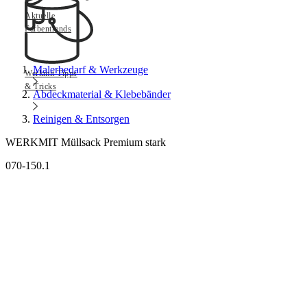
Aktuelle
Farbentrends
Malerbedarf & Werkzeuge
Werkmit Tipps
& Tricks
Abdeckmaterial & Klebebänder
Reinigen & Entsorgen
WERKMIT Müllsack Premium stark
070-150.1