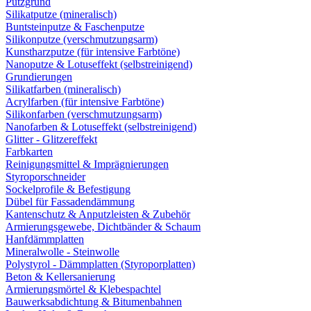
Putzgrund
Silikatputze (mineralisch)
Buntsteinputze & Faschenputze
Silikonputze (verschmutzungsarm)
Kunstharzputze (für intensive Farbtöne)
Nanoputze & Lotuseffekt (selbstreinigend)
Grundierungen
Silikatfarben (mineralisch)
Acrylfarben (für intensive Farbtöne)
Silikonfarben (verschmutzungsarm)
Nanofarben & Lotuseffekt (selbstreinigend)
Glitter - Glitzereffekt
Farbkarten
Reinigungsmittel & Imprägnierungen
Styroporschneider
Sockelprofile & Befestigung
Dübel für Fassadendämmung
Kantenschutz & Anputzleisten & Zubehör
Armierungsgewebe, Dichtbänder & Schaum
Hanfdämmplatten
Mineralwolle - Steinwolle
Polystyrol - Dämmplatten (Styroporplatten)
Beton & Kellersanierung
Armierungsmörtel & Klebespachtel
Bauwerksabdichtung & Bitumenbahnen