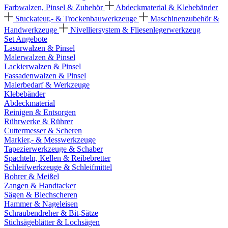
Farbwalzen, Pinsel & Zubehör
Abdeckmaterial & Klebebänder
Stuckateur,- & Trockenbauwerkzeuge
Maschinenzubehör &
Handwerkzeuge
Nivelliersystem & Fliesenlegerwerkzeug
Set Angebote
Lasurwalzen & Pinsel
Malerwalzen & Pinsel
Lackierwalzen & Pinsel
Fassadenwalzen & Pinsel
Malerbedarf & Werkzeuge
Klebebänder
Abdeckmaterial
Reinigen & Entsorgen
Rührwerke & Rührer
Cuttermesser & Scheren
Markier,- & Messwerkzeuge
Tapezierwerkzeuge & Schaber
Spachteln, Kellen & Reibebretter
Schleifwerkzeuge & Schleifmittel
Bohrer & Meißel
Zangen & Handtacker
Sägen & Blechscheren
Hammer & Nageleisen
Schraubendreher & Bit-Sätze
Stichsägeblätter & Lochsägen