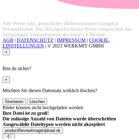
Alle Preise inkl. gesetzlicher Mehrwertsteuer zuzüglich
Versandkosten. Die durchgestrichenen Preise entsprechen der
letztgültigen Verkaufspreise der letzten 6 Monate.
AGB
|
DATENSCHUTZ
|
IMPRESSUM
|
COOKIE-
EINSTELLUNGEN
|
© 2023 WERKMIT GMBH
×
Bist du sicher?
×
Möchten Sie diesen Datensatz wirklich löschen?
Stornieren
Löschen
Bilder können nicht hochgeladen werden
Ihre Datei ist zu groß!
Die zulässige Anzahl von Dateien wurde überschritten
Ausgewählte Dateitypen werden nicht akzeptiert
productReviewImageUpload.ok