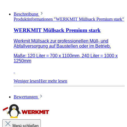
Beschreibung
Produktinformationen "WERKMIT Müllsack Premium stark"
WERKMIT Müllsack Premium stark
Werkmit Müllsack zur professionellen Müll- und
Abfallversorgung auf Baustellen oder im Betrieb.
Maße: 120 Liter = 700 x 1100mm, 240 Liter = 1000 x
1250mm
Müll- und Abfallversorgung auf Baustellen oder im
Betrieb
LDPE = besonders formstabil und schlagfest
Bewertungen
Mehrfach wiederverwendbar
Folienstärke: 60µm
Premium Qualität
Menü schließen