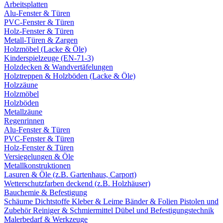
Arbeitsplatten
Alu-Fenster & Türen
PVC-Fenster & Türen
Holz-Fenster & Türen
Metall-Türen & Zargen
Holzmöbel (Lacke & Öle)
Kinderspielzeuge (EN-71-3)
Holzdecken & Wandvertäfelungen
Holztreppen & Holzböden (Lacke & Öle)
Holzzäune
Holzmöbel
Holzböden
Metallzäune
Regenrinnen
Alu-Fenster & Türen
PVC-Fenster & Türen
Holz-Fenster & Türen
Versiegelungen & Öle
Metallkonstruktionen
Lasuren & Öle (z.B. Gartenhaus, Carport)
Wetterschutzfarben deckend (z.B. Holzhäuser)
Bauchemie & Befestigung
Schäume
Dichtstoffe
Kleber & Leime
Bänder & Folien
Pistolen und
Zubehör
Reiniger & Schmiermittel
Dübel und Befestigungstechnik
Malerbedarf & Werkzeuge