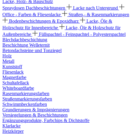
Lacke, Holz- & Bauschutz
Spraydosen
Dachbeschichtungen
Lacke nach Untergrund
Office - Farben & Fliesenlacke
Straßen,- & Rasenmarkierungen
Bodenbeschichtungen & Epoxidharz
Lacke, Öle &
Holzschutz für Innenbereiche
Lacke, Öle & Holzschutz für
Außenbereiche
Füllspachtel - Feinspachtel - Polyesterspachtel
Blechdachbeschichtung
Beschichtung Welleternit
Betondachsteine und Tonziegel
Holz
Metall
Kunststoff
Fliesenlack
Magnetfarbe
Schultafellack
Whiteboardfarbe
Rasenmarkierungsfarben
Straßenmarkierungsfarben
Schwimmbeckenfarben
Grundierungen & Imprägnierungen
Versiegelungen & Beschichtungen
Ergänzungsprodukte, Farbchips & Dichtstoffe
Klarlacke
Heizkörper