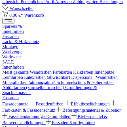
Übersicht
Persönliches Profil
Adressen
Zahlungsarten
Bestellungen
Wunschzettel
0,00 €*
Warenkorb
Sparsets %
Innenfarben
Fassaden
Lacke & Holzschutz
Montage
Werkzeuge
Workwear
SALE
Innenfarben
Meist gekaufte Wandfarben
Farbkarten
Kalkfarben
Innenputze
Leimfarben
Latexfarben (abwischbar)
Dispersions - Wandfarben
Mineralfarben (atmungsaktiv)
Schimmelschutz & Isolierfarben
Abtönfarben (zum selber mischen)
Grundierungen &
Spachtelmassen
Fassaden
Fassadenputze
Fassadenfarben
Effektbeschichtungen
Farbkarten & Fassadenschutz
Befestigungsmaterial & Zubehör
Fassadendämmung / Dämmplatten
Klebespachtel &
Bauwerksabdichtungen
Fassaden Konfigurator /