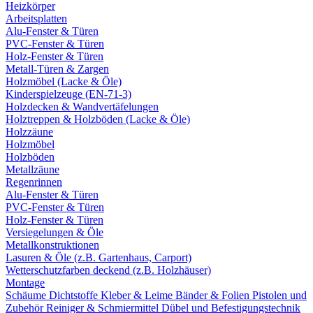
Heizkörper
Arbeitsplatten
Alu-Fenster & Türen
PVC-Fenster & Türen
Holz-Fenster & Türen
Metall-Türen & Zargen
Holzmöbel (Lacke & Öle)
Kinderspielzeuge (EN-71-3)
Holzdecken & Wandvertäfelungen
Holztreppen & Holzböden (Lacke & Öle)
Holzzäune
Holzmöbel
Holzböden
Metallzäune
Regenrinnen
Alu-Fenster & Türen
PVC-Fenster & Türen
Holz-Fenster & Türen
Versiegelungen & Öle
Metallkonstruktionen
Lasuren & Öle (z.B. Gartenhaus, Carport)
Wetterschutzfarben deckend (z.B. Holzhäuser)
Montage
Schäume
Dichtstoffe
Kleber & Leime
Bänder & Folien
Pistolen und
Zubehör
Reiniger & Schmiermittel
Dübel und Befestigungstechnik