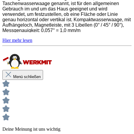
Unterstützung des Käufers bzw. Verarbeiters.
Taschenwasserwaage genannt, ist für den allgemeinen
Sie entbinden nicht davon, unsere Produkte grundsätzlich auf ihre
Gebrauch im und um das Haus geeignet und wird
Eignung für den vorgesehenen Anwendungszweck in eigener
verwendet, um festzustellen, ob eine Fläche oder Linie
Verantwortung zu prüfen.
genau horizontal oder vertikal ist. Kompaktwasserwaage, mit
Aufhängeloch, Magnetleiste, mit 3 Libellen (0° / 45° / 90°),
Maßband Länge / Bandbreite:
5m / 25mm
Messgenauigkeit: 0,057° = 1,0 mm/m
Kompaktwasserwaage
Mit Aufhängeloch
Magnetleiste
Menü schließen
3 Libellen
Unsere anwendungstechnischen Empfehlungen dienen der Unterstützung
des Käufers bzw. Verarbeiters.
Sie entbinden nicht davon, unsere Produkte grundsätzlich auf ihre Eignung
für den vorgesehenen Anwendungszweck in eigener Verantwortung zu
prüfen.
Deine Meinung ist uns wichtig
Maßband Länge / Bandbreite:
5m / 25mm