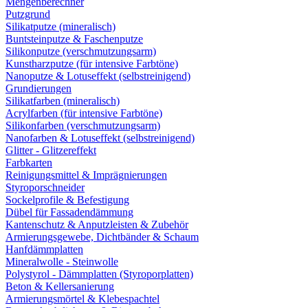
Mengenberechner
Putzgrund
Silikatputze (mineralisch)
Buntsteinputze & Faschenputze
Silikonputze (verschmutzungsarm)
Kunstharzputze (für intensive Farbtöne)
Nanoputze & Lotuseffekt (selbstreinigend)
Grundierungen
Silikatfarben (mineralisch)
Acrylfarben (für intensive Farbtöne)
Silikonfarben (verschmutzungsarm)
Nanofarben & Lotuseffekt (selbstreinigend)
Glitter - Glitzereffekt
Farbkarten
Reinigungsmittel & Imprägnierungen
Styroporschneider
Sockelprofile & Befestigung
Dübel für Fassadendämmung
Kantenschutz & Anputzleisten & Zubehör
Armierungsgewebe, Dichtbänder & Schaum
Hanfdämmplatten
Mineralwolle - Steinwolle
Polystyrol - Dämmplatten (Styroporplatten)
Beton & Kellersanierung
Armierungsmörtel & Klebespachtel