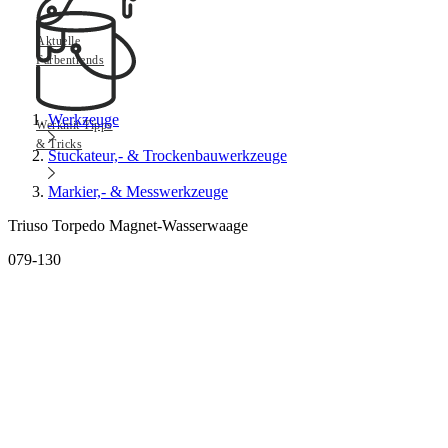
Aktuelle
Farbentrends
Werkzeuge
Werkmit Tipps
& Tricks
Stuckateur,- & Trockenbauwerkzeuge
Markier,- & Messwerkzeuge
Triuso Torpedo Magnet-Wasserwaage
079-130