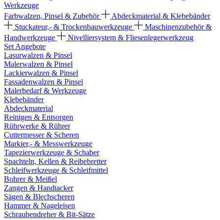
Werkzeuge
Farbwalzen, Pinsel & Zubehör
Abdeckmaterial & Klebebänder
Stuckateur,- & Trockenbauwerkzeuge
Maschinenzubehör &
Handwerkzeuge
Nivelliersystem & Fliesenlegerwerkzeug
Set Angebote
Lasurwalzen & Pinsel
Malerwalzen & Pinsel
Lackierwalzen & Pinsel
Fassadenwalzen & Pinsel
Malerbedarf & Werkzeuge
Klebebänder
Abdeckmaterial
Reinigen & Entsorgen
Rührwerke & Rührer
Cuttermesser & Scheren
Markier,- & Messwerkzeuge
Tapezierwerkzeuge & Schaber
Spachteln, Kellen & Reibebretter
Schleifwerkzeuge & Schleifmittel
Bohrer & Meißel
Zangen & Handtacker
Sägen & Blechscheren
Hammer & Nageleisen
Schraubendreher & Bit-Sätze