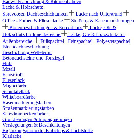
Bauwerksabdichtung & Bitumenbahnen
Lacke & Holzschutz
Spraydosen
Dachbeschichtungen
Lacke nach Untergrund
Office - Farben & Fliesenlacke
Straßen,- & Rasenmarkierungen
Bodenbeschichtungen & Epoxidharz
Lacke, Öle &
Holzschutz für Innenbereiche
Lacke, Öle & Holzschutz für
Außenbereiche
Füllspachtel - Feinspachtel - Polyesterspachtel
Blechdachbeschichtung
Beschichtung Welleternit
Betondachsteine und Tonziegel
Holz
Metall
Kunststoff
Fliesenlack
Magnetfarbe
Schultafellack
Whiteboardfarbe
Rasenmarkierungsfarben
Straßenmarkierungsfarben
Schwimmbeckenfarben
Grundierungen & Imprägnierungen
Versiegelungen & Beschichtungen
Ergänzungsprodukte, Farbchips & Dichtstoffe
Klarlacke