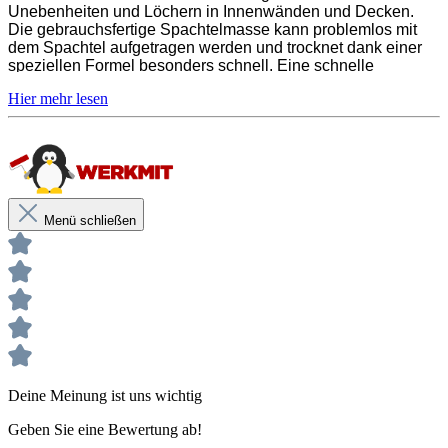
Unebenheiten und Löchern in Innenwänden und Decken.
Die gebrauchsfertige Spachtelmasse kann problemlos mit
dem Spachtel aufgetragen werden und trocknet dank einer
speziellen Formel besonders schnell. Eine schnelle
Reparatur ist somit garantiert. Die Anwendung erfordert keine
besonderen Fähigkeiten und ist kinderleicht. Nach dem
Auftragen und Trocknen ist der Spachtel auf fast allen
Untergründen überstreichbar.
Menü schließen
Hinweise und Informationen zur Anwendung, der Lagerung, dem Transport
und der Entsorgung unserer Artikel beachte bitte das technische Datenblatt.
Verbrauchswerte sind Richtwerte. Mengenrechner dient zur unverbindlichen
Orientierung. Alle Empfehlungen dienen zur Unterstützung. Sie entbinden nicht davon, die
Produkte grundsätzlich auf Eignung in eigener Verantwortung zu prüfen.
Deine Meinung ist uns wichtig
Geben Sie eine Bewertung ab!