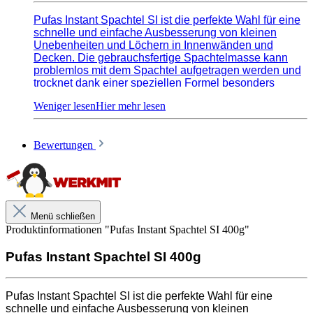
Pufas Instant Spachtel SI ist die perfekte Wahl für eine
schnelle und einfache Ausbesserung von kleinen
Unebenheiten und Löchern in Innenwänden und
Decken. Die gebrauchsfertige Spachtelmasse kann
problemlos mit dem Spachtel aufgetragen werden und
trocknet dank einer speziellen Formel besonders
schnell. Eine schnelle Reparatur ist somit garantiert.
Die Anwendung erfordert keine besonderen
Fähigkeiten und ist kinderleicht. Nach dem Auftragen
und Trocknen ist der Spachtel auf fast allen
Bewertungen
Untergründen überstreichbar.
Menü schließen
Hinweise und Informationen zur Anwendung, der Lagerung, dem
Produktinformationen "Pufas Instant Spachtel SI 400g"
Transport und der Entsorgung unserer Artikel beachte bitte das technische
Datenblatt. Verbrauchswerte sind Richtwerte. Mengenrechner dient zur
Pufas Instant Spachtel SI 400g
unverbindlichen Orientierung. Alle Empfehlungen dienen zur Unterstützung. Sie
entbinden nicht davon, die Produkte grundsätzlich auf Eignung in eigener
Verantwortung zu prüfen.
Pufas Instant Spachtel SI ist die perfekte Wahl für eine
schnelle und einfache Ausbesserung von kleinen