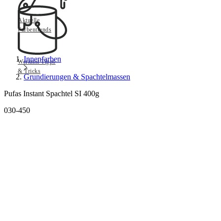
Aktuelle
Farbentrends
Innenfarben
Werkmit Tipps
& Tricks
Grundierungen & Spachtelmassen
Pufas Instant Spachtel SI 400g
030-450