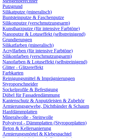
Mengenberechner
Putzgrund
Silikatputze (mineralisch)
Buntsteinputze & Faschenputze
Silikonputze (verschmutzungsarm)
Kunstharzputze (für intensive Farbtöne)
Nanoputze & Lotuseffekt (selbstreinigend)
Grundierungen
Silikatfarben (mineralisch)
Acrylfarben (für intensive Farbtöne)
Silikonfarben (verschmutzungsarm)
Nanofarben & Lotuseffekt (selbstreinigend)
Glitter - Glitzereffekt
Farbkarten
Reinigungsmittel & Imprägnierungen
Styroporschneider
Sockelprofile & Befestigung
Dübel für Fassadendämmung
Kantenschutz & Anputzleisten & Zubehör
Armierungsgewebe, Dichtbänder & Schaum
Hanfdämmplatten
Mineralwolle - Steinwolle
Polystyrol - Dämmplatten (Styroporplatten)
Beton & Kellersanierung
Armierungsmörtel & Klebespachtel