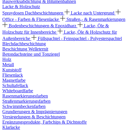
Bauwerksabdichtung & Bitumenbahnen
Lacke & Holzschutz
Spraydosen
Dachbeschichtungen
Lacke nach Untergrund
Office - Farben & Fliesenlacke
Straßen,- & Rasenmarkierungen
Bodenbeschichtungen & Epoxidharz
Lacke, Öle &
Holzschutz für Innenbereiche
Lacke, Öle & Holzschutz für
Außenbereiche
Füllspachtel - Feinspachtel - Polyesterspachtel
Blechdachbeschichtung
Beschichtung Welleternit
Betondachsteine und Tonziegel
Holz
Metall
Kunststoff
Fliesenlack
Magnetfarbe
Schultafellack
Whiteboardfarbe
Rasenmarkierungsfarben
Straßenmarkierungsfarben
Schwimmbeckenfarben
Grundierungen & Imprägnierungen
Versiegelungen & Beschichtungen
Ergänzungsprodukte, Farbchips & Dichtstoffe
Klarlacke