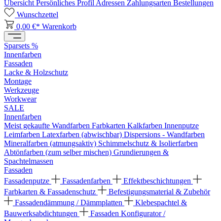
Übersicht
Persönliches Profil
Adressen
Zahlungsarten
Bestellungen
Wunschzettel
0,00 €*
Warenkorb
Sparsets %
Innenfarben
Fassaden
Lacke & Holzschutz
Montage
Werkzeuge
Workwear
SALE
Innenfarben
Meist gekaufte Wandfarben
Farbkarten
Kalkfarben
Innenputze
Leimfarben
Latexfarben (abwischbar)
Dispersions - Wandfarben
Mineralfarben (atmungsaktiv)
Schimmelschutz & Isolierfarben
Abtönfarben (zum selber mischen)
Grundierungen &
Spachtelmassen
Fassaden
Fassadenputze
Fassadenfarben
Effektbeschichtungen
Farbkarten & Fassadenschutz
Befestigungsmaterial & Zubehör
Fassadendämmung / Dämmplatten
Klebespachtel &
Bauwerksabdichtungen
Fassaden Konfigurator /