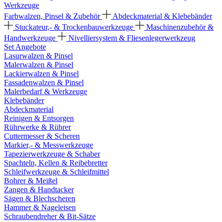
Werkzeuge
Farbwalzen, Pinsel & Zubehör
Abdeckmaterial & Klebebänder
Stuckateur,- & Trockenbauwerkzeuge
Maschinenzubehör &
Handwerkzeuge
Nivelliersystem & Fliesenlegerwerkzeug
Set Angebote
Lasurwalzen & Pinsel
Malerwalzen & Pinsel
Lackierwalzen & Pinsel
Fassadenwalzen & Pinsel
Malerbedarf & Werkzeuge
Klebebänder
Abdeckmaterial
Reinigen & Entsorgen
Rührwerke & Rührer
Cuttermesser & Scheren
Markier,- & Messwerkzeuge
Tapezierwerkzeuge & Schaber
Spachteln, Kellen & Reibebretter
Schleifwerkzeuge & Schleifmittel
Bohrer & Meißel
Zangen & Handtacker
Sägen & Blechscheren
Hammer & Nageleisen
Schraubendreher & Bit-Sätze