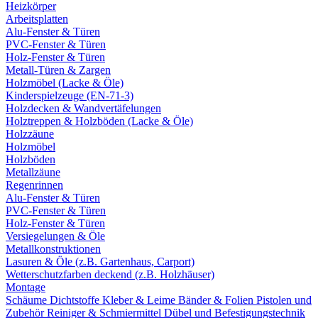
Heizkörper
Arbeitsplatten
Alu-Fenster & Türen
PVC-Fenster & Türen
Holz-Fenster & Türen
Metall-Türen & Zargen
Holzmöbel (Lacke & Öle)
Kinderspielzeuge (EN-71-3)
Holzdecken & Wandvertäfelungen
Holztreppen & Holzböden (Lacke & Öle)
Holzzäune
Holzmöbel
Holzböden
Metallzäune
Regenrinnen
Alu-Fenster & Türen
PVC-Fenster & Türen
Holz-Fenster & Türen
Versiegelungen & Öle
Metallkonstruktionen
Lasuren & Öle (z.B. Gartenhaus, Carport)
Wetterschutzfarben deckend (z.B. Holzhäuser)
Montage
Schäume
Dichtstoffe
Kleber & Leime
Bänder & Folien
Pistolen und
Zubehör
Reiniger & Schmiermittel
Dübel und Befestigungstechnik