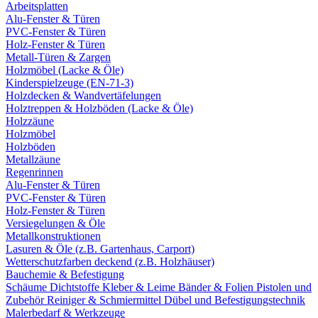
Arbeitsplatten
Alu-Fenster & Türen
PVC-Fenster & Türen
Holz-Fenster & Türen
Metall-Türen & Zargen
Holzmöbel (Lacke & Öle)
Kinderspielzeuge (EN-71-3)
Holzdecken & Wandvertäfelungen
Holztreppen & Holzböden (Lacke & Öle)
Holzzäune
Holzmöbel
Holzböden
Metallzäune
Regenrinnen
Alu-Fenster & Türen
PVC-Fenster & Türen
Holz-Fenster & Türen
Versiegelungen & Öle
Metallkonstruktionen
Lasuren & Öle (z.B. Gartenhaus, Carport)
Wetterschutzfarben deckend (z.B. Holzhäuser)
Bauchemie & Befestigung
Schäume
Dichtstoffe
Kleber & Leime
Bänder & Folien
Pistolen und
Zubehör
Reiniger & Schmiermittel
Dübel und Befestigungstechnik
Malerbedarf & Werkzeuge