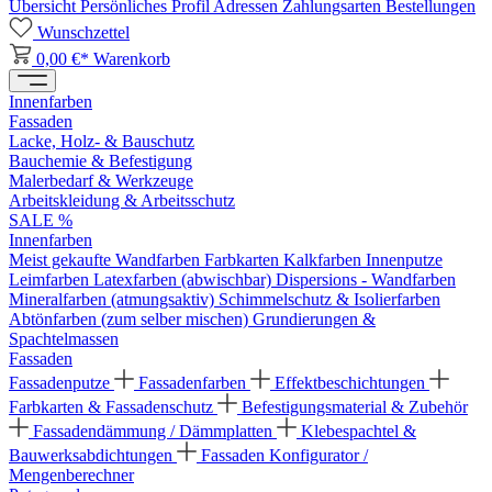
Übersicht
Persönliches Profil
Adressen
Zahlungsarten
Bestellungen
Wunschzettel
0,00 €*
Warenkorb
Innenfarben
Fassaden
Lacke, Holz- & Bauschutz
Bauchemie & Befestigung
Malerbedarf & Werkzeuge
Arbeitskleidung & Arbeitsschutz
SALE %
Innenfarben
Meist gekaufte Wandfarben
Farbkarten
Kalkfarben
Innenputze
Leimfarben
Latexfarben (abwischbar)
Dispersions - Wandfarben
Mineralfarben (atmungsaktiv)
Schimmelschutz & Isolierfarben
Abtönfarben (zum selber mischen)
Grundierungen &
Spachtelmassen
Fassaden
Fassadenputze
Fassadenfarben
Effektbeschichtungen
Farbkarten & Fassadenschutz
Befestigungsmaterial & Zubehör
Fassadendämmung / Dämmplatten
Klebespachtel &
Bauwerksabdichtungen
Fassaden Konfigurator /
Mengenberechner