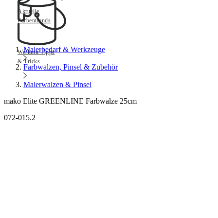
Aktuelle
Farbentrends
Malerbedarf & Werkzeuge
Werkmit Tipps
& Tricks
Farbwalzen, Pinsel & Zubehör
Malerwalzen & Pinsel
mako Elite GREENLINE Farbwalze 25cm
072-015.2