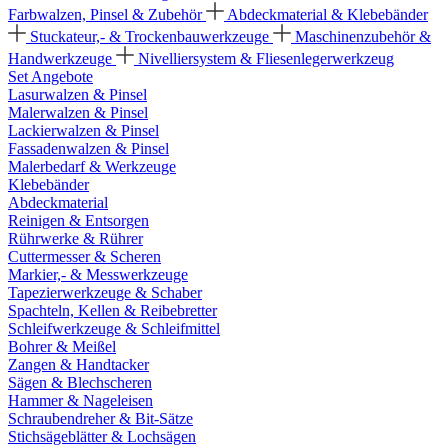
Farbwalzen, Pinsel & Zubehör
Abdeckmaterial & Klebebänder
Stuckateur,- & Trockenbauwerkzeuge
Maschinenzubehör &
Handwerkzeuge
Nivelliersystem & Fliesenlegerwerkzeug
Set Angebote
Lasurwalzen & Pinsel
Malerwalzen & Pinsel
Lackierwalzen & Pinsel
Fassadenwalzen & Pinsel
Malerbedarf & Werkzeuge
Klebebänder
Abdeckmaterial
Reinigen & Entsorgen
Rührwerke & Rührer
Cuttermesser & Scheren
Markier,- & Messwerkzeuge
Tapezierwerkzeuge & Schaber
Spachteln, Kellen & Reibebretter
Schleifwerkzeuge & Schleifmittel
Bohrer & Meißel
Zangen & Handtacker
Sägen & Blechscheren
Hammer & Nageleisen
Schraubendreher & Bit-Sätze
Stichsägeblätter & Lochsägen