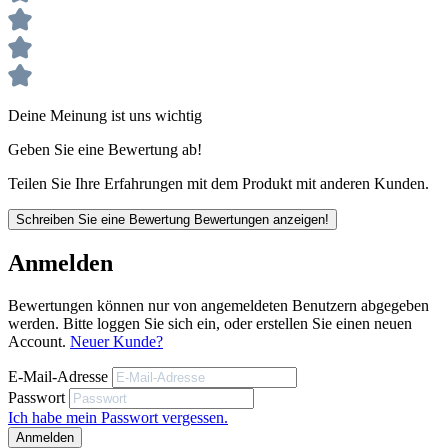
Vorteile von Polyamid Farbwalzen: geeignet für fast alle
Anstrichmittel u.a. auch für lösemittelhaltige Lacke und
Farben, besonders spritzarm, sehr fusselarm und sehr
strapazierfähig.
Deine Meinung ist uns wichtig
Kurzflor = glatte Untergründe
Geben Sie eine Bewertung ab!
Langflor = raue Untergründe
Vorgeschwaschener Hochleistungsbelag aus Polyamid-
Spinnfaser
Teilen Sie Ihre Erfahrungen mit dem Produkt mit anderen Kunden.
Hohe Farbaufnahme sowie gleichmäßige Farbabgabe
Schreiben Sie eine Bewertung
Bewertungen anzeigen!
Unsere anwendungstechnischen Empfehlungen dienen der
Unterstützung des Käufers bzw. Verarbeiters.
Großer Kerndurchmesser für spritzfreies Arbeiten
Sie entbinden nicht davon, unsere Produkte grundsätzlich auf ihre
Anmelden
Eignung für den vorgesehenen Anwendungszweck in eigener
Walzenbreite 25cm
Verantwortung zu prüfen.
Bewertungen können nur von angemeldeten Benutzern abgegeben
werden. Bitte loggen Sie sich ein, oder erstellen Sie einen neuen
Account.
Neuer Kunde?
INFO!
E-Mail-Adresse
Vorteile von Polyamid Farbwalzen: geeignet für fast alle
Passwort
Anstrichmittel u.a. auch für lösemittelhaltige Lacke und Farben,
Ich habe mein Passwort vergessen.
besonders spritzarm, sehr fusselarm und sehr strapazierfähig.
Anmelden