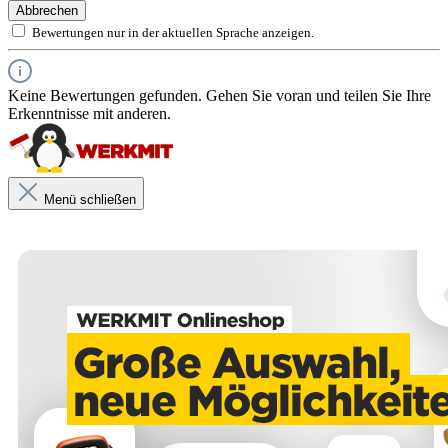
Kurzflor = glatte Untergründe
Abbrechen
Bewertungen nur in der aktuellen Sprache anzeigen.
Langflor = raue Untergründe
Keine Bewertungen gefunden. Gehen Sie voran und teilen Sie Ihre
Erkenntnisse mit anderen.
Unsere anwendungstechnischen Empfehlungen dienen der Unterstützung
des Käufers bzw. Verarbeiters.
Sie entbinden nicht davon, unsere Produkte grundsätzlich auf ihre Eignung
für den vorgesehenen Anwendungszweck in eigener Verantwortung zu
prüfen.
Menü schließen