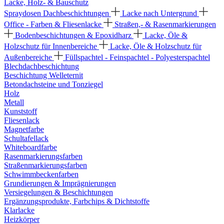
Lacke, Holz- & Bauschutz
Spraydosen
Dachbeschichtungen
Lacke nach Untergrund
Office - Farben & Fliesenlacke
Straßen,- & Rasenmarkierungen
Bodenbeschichtungen & Epoxidharz
Lacke, Öle &
Holzschutz für Innenbereiche
Lacke, Öle & Holzschutz für
Außenbereiche
Füllspachtel - Feinspachtel - Polyesterspachtel
Blechdachbeschichtung
Beschichtung Welleternit
Betondachsteine und Tonziegel
Holz
Metall
Kunststoff
Fliesenlack
Magnetfarbe
Schultafellack
Whiteboardfarbe
Rasenmarkierungsfarben
Straßenmarkierungsfarben
Schwimmbeckenfarben
Grundierungen & Imprägnierungen
Versiegelungen & Beschichtungen
Ergänzungsprodukte, Farbchips & Dichtstoffe
Klarlacke
Heizkörper