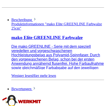
Beschreibung
Produktinformationen "mako Elite GREENLINE Farbwalze
25cm"
mako Elite GREENLINE Farbwalze
Die mako GREENLINE - Serie mit dem speziell
veredelten und vorgeschwaschenen
Hochleistungsbelag aus Polyamid-Spinnfaser. Durch
den vorgewaschenen Belag, schon bei der ersten
Anwendung annähernd flusenfrei. Hohe Farbaufnahme
sowie gleichmäßige Farbabgabe auf den jeweiligen
Untergründen. Extra großer Kerndurchmesser für
spritzfreies Arbeiten bei maximaler m² - Leistung. Extra
feine Oberflächenstruktur durch fein gezwirnte Fasern,
sehr lange Lebensdauer.
Bewertungen