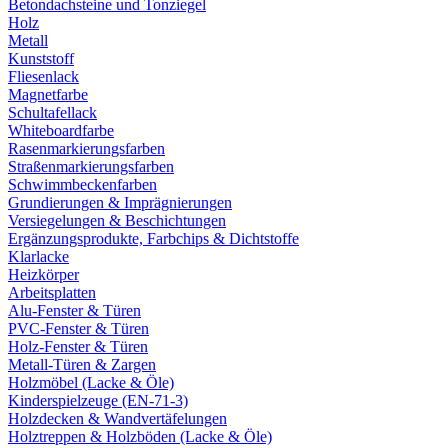
Betondachsteine und Tonziegel
Holz
Metall
Kunststoff
Fliesenlack
Magnetfarbe
Schultafellack
Whiteboardfarbe
Rasenmarkierungsfarben
Straßenmarkierungsfarben
Schwimmbeckenfarben
Grundierungen & Imprägnierungen
Versiegelungen & Beschichtungen
Ergänzungsprodukte, Farbchips & Dichtstoffe
Klarlacke
Heizkörper
Arbeitsplatten
Alu-Fenster & Türen
PVC-Fenster & Türen
Holz-Fenster & Türen
Metall-Türen & Zargen
Holzmöbel (Lacke & Öle)
Kinderspielzeuge (EN-71-3)
Holzdecken & Wandvertäfelungen
Holztreppen & Holzböden (Lacke & Öle)