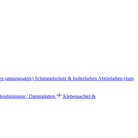
en (atmungsaktiv)
Schimmelschutz & Isolierfarben
Abtönfarben (zum
dendämmung / Dämmplatten
Klebespachtel &