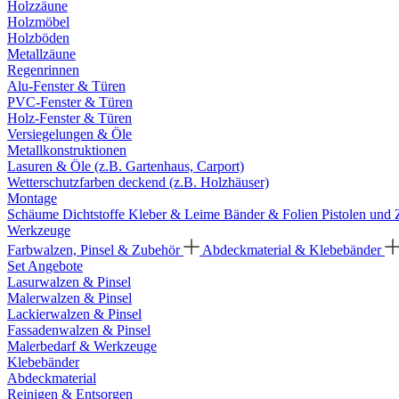
Holzzäune
Holzmöbel
Holzböden
Metallzäune
Regenrinnen
Alu-Fenster & Türen
PVC-Fenster & Türen
Holz-Fenster & Türen
Versiegelungen & Öle
Metallkonstruktionen
Lasuren & Öle (z.B. Gartenhaus, Carport)
Wetterschutzfarben deckend (z.B. Holzhäuser)
Montage
Schäume
Dichtstoffe
Kleber & Leime
Bänder & Folien
Pistolen und
Werkzeuge
Farbwalzen, Pinsel & Zubehör
Abdeckmaterial & Klebebänder
Set Angebote
Lasurwalzen & Pinsel
Malerwalzen & Pinsel
Lackierwalzen & Pinsel
Fassadenwalzen & Pinsel
Malerbedarf & Werkzeuge
Klebebänder
Abdeckmaterial
Reinigen & Entsorgen