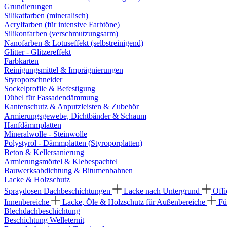
Grundierungen
Silikatfarben (mineralisch)
Acrylfarben (für intensive Farbtöne)
Silikonfarben (verschmutzungsarm)
Nanofarben & Lotuseffekt (selbstreinigend)
Glitter - Glitzereffekt
Farbkarten
Reinigungsmittel & Imprägnierungen
Styroporschneider
Sockelprofile & Befestigung
Dübel für Fassadendämmung
Kantenschutz & Anputzleisten & Zubehör
Armierungsgewebe, Dichtbänder & Schaum
Hanfdämmplatten
Mineralwolle - Steinwolle
Polystyrol - Dämmplatten (Styroporplatten)
Beton & Kellersanierung
Armierungsmörtel & Klebespachtel
Bauwerksabdichtung & Bitumenbahnen
Lacke & Holzschutz
Spraydosen
Dachbeschichtungen
Lacke nach Untergrund
Offi
Innenbereiche
Lacke, Öle & Holzschutz für Außenbereiche
Fü
Blechdachbeschichtung
Beschichtung Welleternit