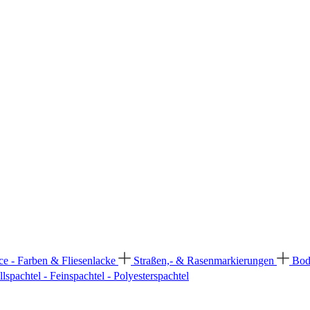
ce - Farben & Fliesenlacke
Straßen,- & Rasenmarkierungen
Bod
llspachtel - Feinspachtel - Polyesterspachtel