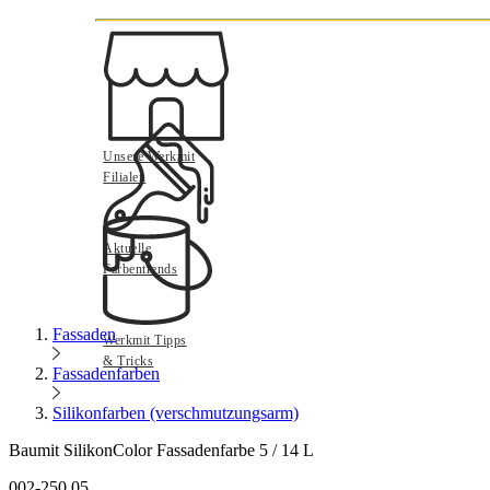
Unsere Werkmit
Filialen
Aktuelle
Farbentrends
Fassaden
Werkmit Tipps
& Tricks
Fassadenfarben
Silikonfarben (verschmutzungsarm)
Baumit SilikonColor Fassadenfarbe 5 / 14 L
002-250.05