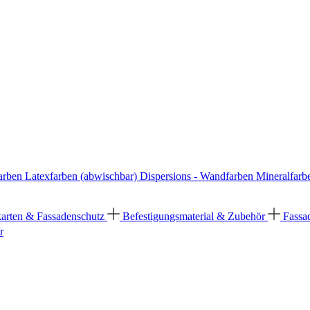
arben
Latexfarben (abwischbar)
Dispersions - Wandfarben
Mineralfarb
karten & Fassadenschutz
Befestigungsmaterial & Zubehör
Fassa
r