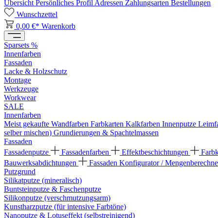
Übersicht
Persönliches Profil
Adressen
Zahlungsarten
Bestellungen
Wunschzettel
0,00 €*
Warenkorb
Sparsets %
Innenfarben
Fassaden
Lacke & Holzschutz
Montage
Werkzeuge
Workwear
SALE
Innenfarben
Meist gekaufte Wandfarben
Farbkarten
Kalkfarben
Innenputze
Leimf
selber mischen)
Grundierungen & Spachtelmassen
Fassaden
Fassadenputze
Fassadenfarben
Effektbeschichtungen
Farb
Bauwerksabdichtungen
Fassaden Konfigurator / Mengenberechne
Putzgrund
Silikatputze (mineralisch)
Buntsteinputze & Faschenputze
Silikonputze (verschmutzungsarm)
Kunstharzputze (für intensive Farbtöne)
Nanoputze & Lotuseffekt (selbstreinigend)